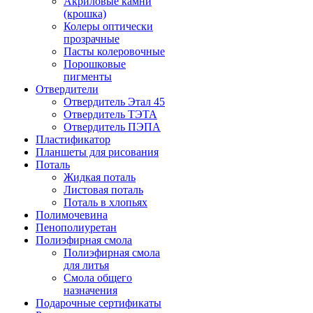
Акриловые камни
(крошка)
Колеры оптически
прозрачные
Пасты колеровочные
Порошковые
пигменты
Отвердители
Отвердитель Этал 45
Отвердитель ТЭТА
Отвердитель ПЭПА
Пластификатор
Планшеты для рисования
Поталь
Жидкая поталь
Листовая поталь
Поталь в хлопьях
Полимочевина
Пенополиуретан
Полиэфирная смола
Полиэфирная смола
для литья
Смола общего
назначения
Подарочные сертификаты