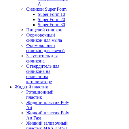
А
Силикон Super Form
Super Form 10
Super Form 20
Super Form 30
Пищевой силикон
Формовочный
силикон для мыла
Формовочный
силикон для свечей
Загуститель для
силикона
Отвердитель для
силикона на
оловянном
катализаторе
Жидкий пластик
Ротационный
пластик
Жидкий пластик Poly
Art
Жидкий пластик Poly
Art Fast
Жидкий заливочный
пластик MAX-CAST