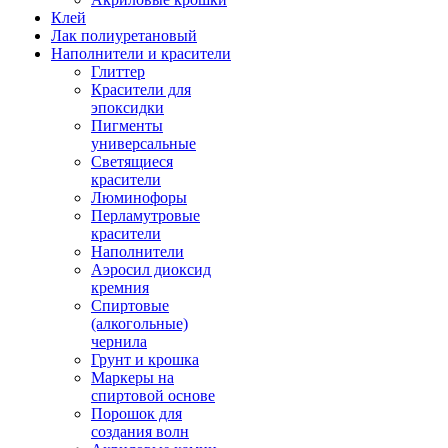
Клей
Лак полиуретановый
Наполнители и красители
Глиттер
Красители для
эпоксидки
Пигменты
универсальные
Светящиеся
красители
Люминофоры
Перламутровые
красители
Наполнители
Аэросил диоксид
кремния
Спиртовые
(алкогольные)
чернила
Грунт и крошка
Маркеры на
спиртовой основе
Порошок для
создания волн