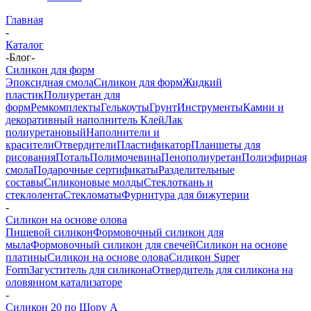
Главная
-
Каталог
-
Блог
-
Силикон для форм
Эпоксидная смола
Силикон для форм
Жидкий
пластик
Полиуретан для
форм
Ремкомплекты
Гелькоуты
Грунт
Инструменты
Камни и
декоративный наполнитель
Клей
Лак
полиуретановый
Наполнители и
красители
Отвердители
Пластификатор
Планшеты для
рисования
Поталь
Полимочевина
Пенополиуретан
Полиэфирная
смола
Подарочные сертификаты
Разделительные
составы
Силиконовые молды
Стеклоткань и
стеклолента
Стекломаты
Фурнитура для бижутерии
-
Силикон на основе олова
Пищевой силикон
Формовочный силикон для
мыла
Формовочный силикон для свечей
Силикон на основе
платины
Силикон на основе олова
Силикон Super
Form
Загуститель для силикона
Отвердитель для силикона на
оловянном катализаторе
-
Силикон 20 по Шору А