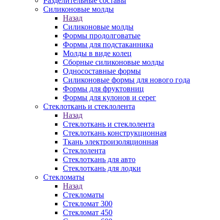
Разделительные составы
Силиконовые молды
Назад
Силиконовые молды
Формы продолговатые
Формы для подстаканника
Молды в виде колец
Сборные силиконовые молды
Односоставные формы
Силиконовые формы для нового года
Формы для фруктовниц
Формы для кулонов и серег
Стеклоткань и стеклолента
Назад
Стеклоткань и стеклолента
Стеклоткань конструкционная
Ткань электроизоляционная
Стеклолента
Стеклоткань для авто
Стеклоткань для лодки
Стекломаты
Назад
Стекломаты
Стекломат 300
Стекломат 450