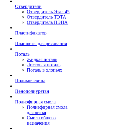
Отвердители
Отвердитель Этал 45
Отвердитель ТЭТА
Отвердитель ПЭПА
Пластификатор
Планшеты для рисования
Поталь
Жидкая поталь
Листовая поталь
Поталь в хлопьях
Полимочевина
Пенополиуретан
Полиэфирная смола
Полиэфирная смола
для литья
Смола общего
назначения