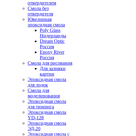
отвердителем
Смола без
отвердителя
Ювелирная
эпоксидная смола
Poly Glass
Нидерланды
Dream Optic
Россия
Epoxy River
Россия
Смола для рисования
Для заливки
картин
Эпоксидная смола
для лодок
Смола для
моделирования
Эпоксидная смола
для тюнинга
Эпоксидная смола
YD-128
Эпоксидная смола
ЭД-20
Эпоксидная смола с