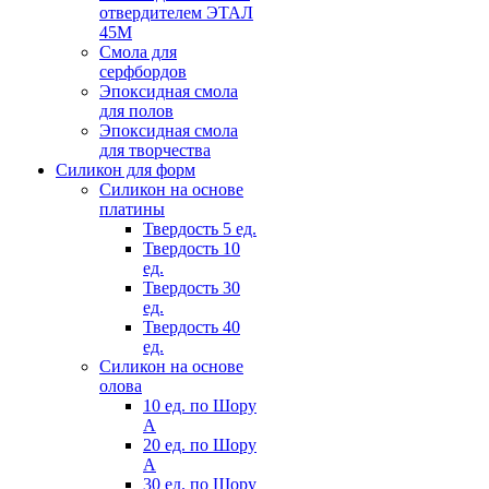
отвердителем ЭТАЛ
45М
Смола для
серфбордов
Эпоксидная смола
для полов
Эпоксидная смола
для творчества
Силикон для форм
Силикон на основе
платины
Твердость 5 ед.
Твердость 10
ед.
Твердость 30
ед.
Твердость 40
ед.
Силикон на основе
олова
10 ед. по Шору
А
20 ед. по Шору
А
30 ед. по Шору