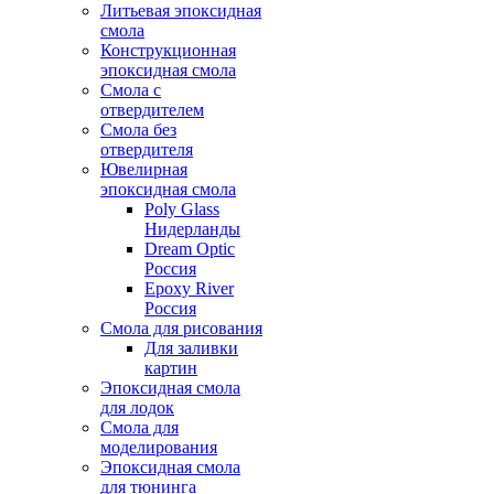
Литьевая эпоксидная
смола
Конструкционная
эпоксидная смола
Смола с
отвердителем
Смола без
отвердителя
Ювелирная
эпоксидная смола
Poly Glass
Нидерланды
Dream Optic
Россия
Epoxy River
Россия
Смола для рисования
Для заливки
картин
Эпоксидная смола
для лодок
Смола для
моделирования
Эпоксидная смола
для тюнинга