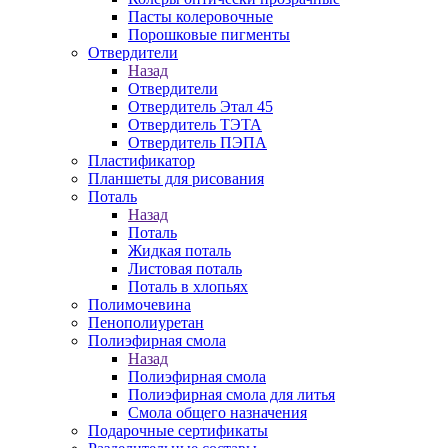
Пасты колеровочные
Порошковые пигменты
Отвердители
Назад
Отвердители
Отвердитель Этал 45
Отвердитель ТЭТА
Отвердитель ПЭПА
Пластификатор
Планшеты для рисования
Поталь
Назад
Поталь
Жидкая поталь
Листовая поталь
Поталь в хлопьях
Полимочевина
Пенополиуретан
Полиэфирная смола
Назад
Полиэфирная смола
Полиэфирная смола для литья
Смола общего назначения
Подарочные сертификаты