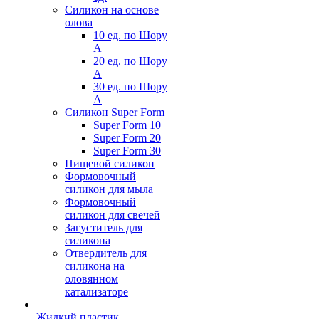
Силикон на основе
олова
10 ед. по Шору
А
20 ед. по Шору
А
30 ед. по Шору
А
Силикон Super Form
Super Form 10
Super Form 20
Super Form 30
Пищевой силикон
Формовочный
силикон для мыла
Формовочный
силикон для свечей
Загуститель для
силикона
Отвердитель для
силикона на
оловянном
катализаторе
Жидкий пластик