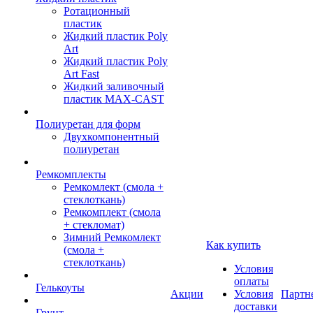
Ротационный
пластик
Жидкий пластик Poly
Art
Жидкий пластик Poly
Art Fast
Жидкий заливочный
пластик MAX-CAST
Полиуретан для форм
Двухкомпонентный
полиуретан
Ремкомплекты
Ремкомлект (смола +
стеклоткань)
Ремкомплект (смола
+ стекломат)
Зимний Ремкомлект
Как купить
(смола +
стеклоткань)
Условия
оплаты
Гелькоуты
Акции
Условия
Партн
доставки
Грунт