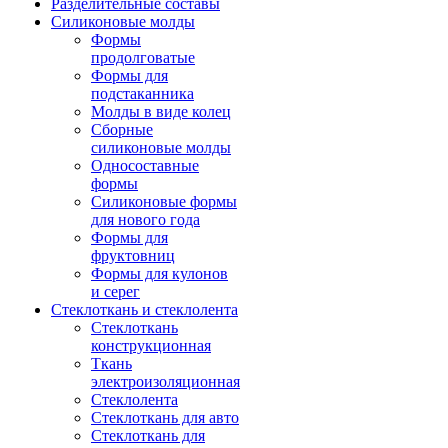
Разделительные составы
Силиконовые молды
Формы
продолговатые
Формы для
подстаканника
Молды в виде колец
Сборные
силиконовые молды
Односоставные
формы
Силиконовые формы
для нового года
Формы для
фруктовниц
Формы для кулонов
и серег
Стеклоткань и стеклолента
Стеклоткань
конструкционная
Ткань
электроизоляционная
Стеклолента
Стеклоткань для авто
Стеклоткань для