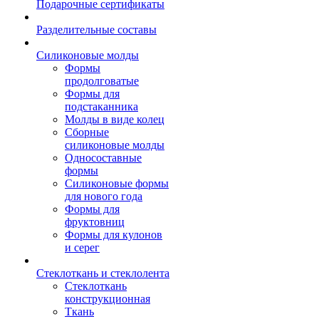
Подарочные сертификаты
Разделительные составы
Силиконовые молды
Формы
продолговатые
Формы для
подстаканника
Молды в виде колец
Сборные
силиконовые молды
Односоставные
формы
Силиконовые формы
для нового года
Формы для
фруктовниц
Формы для кулонов
и серег
Стеклоткань и стеклолента
Стеклоткань
конструкционная
Ткань