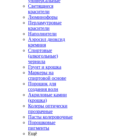
универсальные
Светящиеся
красители
Люминофоры
Перламутровые
красители
Наполнители
Аэросил диоксид
кремния
Спиртовые
(алкогольные)
чернила
Грунт и крошка
Маркеры на
спиртовой основе
Порошок для
создания волн
Акриловые камни
(крошка)
Колеры оптически
прозрачные
Пасты колеровочные
Порошковые
пигменты
Ещё