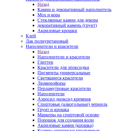
Назад
Камни и декоративный наполнитель
Мох и кора
Стеклянные камни для декора
декоративный камень (грунт)
Акриловые крошки
Клей
Лак полиуретановый
Наполнители и красители
Назад
Наполнители и красители
Глиттер
Красители для эпоксидки
Пигменты универсальные
Светящиеся красители
Люминофоры
Перламутровые красители
Наполнители
Аэросил диоксид кремния
Спиртовые (алкогольные) чернила
Грунт и крошка
Маркеры на спиртовой основе
Порошок для создания волн
Акриловые камни (крошка)
Колеры оптически прозрачные