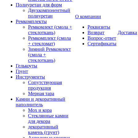
Полиуретан для форм
Двухкомпонентный
полиуретан
О компании
Ремкомплекты
Ремкомлект (смола +
Реквизиты
стеклоткань)
Возврат
Доставка
Ремкомплект (смола
Вопрос-ответ
+ стекломат)
Сертификаты
Зимний Ремкомлект
(смола +
стеклоткань)
Гелькоуты
Грунт
Инструменты
Сопутствующая
продукция
Мерная тара
Камни и декоративный
наполнитель
Мох и кора
Стеклянные камни
для декора
декоративный
камень (грунт)
Акриловые крошки