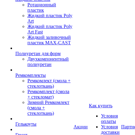
Ротационный
пластик
Жидкий пластик Poly
Art
Жидкий пластик Poly
Art Fast
Жидкий заливочный
пластик MAX-CAST
Полиуретан для форм
Двухкомпонентный
полиуретан
Ремкомплекты
Ремкомлект (смола +
стеклоткань)
Ремкомплект (смола
+ стекломат)
Зимний Ремкомлект
Как купить
(смола +
стеклоткань)
Условия
оплаты
Гелькоуты
Акции
Условия
Партн
доставки
Грунт