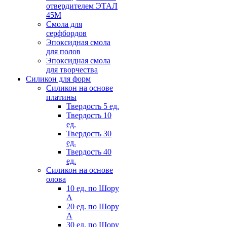
отвердителем ЭТАЛ
45М
Смола для
серфбордов
Эпоксидная смола
для полов
Эпоксидная смола
для творчества
Силикон для форм
Силикон на основе
платины
Твердость 5 ед.
Твердость 10
ед.
Твердость 30
ед.
Твердость 40
ед.
Силикон на основе
олова
10 ед. по Шору
А
20 ед. по Шору
А
30 ед. по Шору