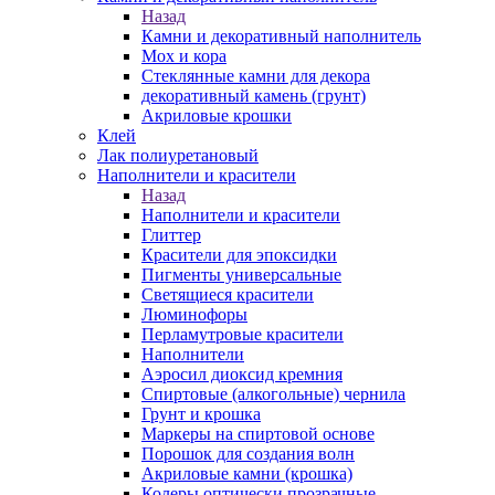
Назад
Камни и декоративный наполнитель
Мох и кора
Стеклянные камни для декора
декоративный камень (грунт)
Акриловые крошки
Клей
Лак полиуретановый
Наполнители и красители
Назад
Наполнители и красители
Глиттер
Красители для эпоксидки
Пигменты универсальные
Светящиеся красители
Люминофоры
Перламутровые красители
Наполнители
Аэросил диоксид кремния
Спиртовые (алкогольные) чернила
Грунт и крошка
Маркеры на спиртовой основе
Порошок для создания волн
Акриловые камни (крошка)
Колеры оптически прозрачные