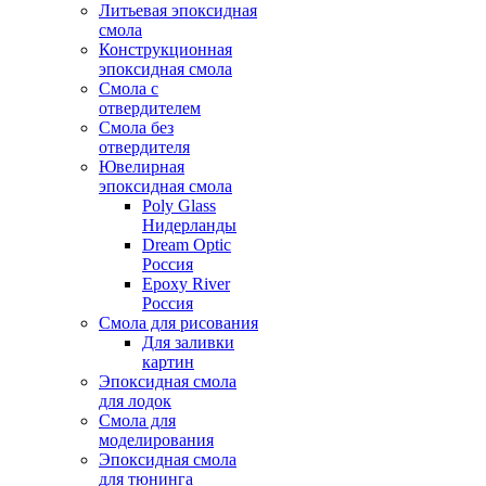
Литьевая эпоксидная
смола
Конструкционная
эпоксидная смола
Смола с
отвердителем
Смола без
отвердителя
Ювелирная
эпоксидная смола
Poly Glass
Нидерланды
Dream Optic
Россия
Epoxy River
Россия
Смола для рисования
Для заливки
картин
Эпоксидная смола
для лодок
Смола для
моделирования
Эпоксидная смола
для тюнинга