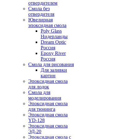
отвердителем
Смола без
отвердителя
Ювелирная
эпоксидная смола
Poly Glass
Нидерланды
Dream Optic
Россия
Epoxy River
Россия
Смола для рисования
Для заливки
картин
Эпоксидная смола
для лодок
Смола для
моделирования
Эпоксидная смола
для тюнинга
Эпоксидная смола
YD-128
Эпоксидная смола
ЭД-20
Эпоксидная смола с