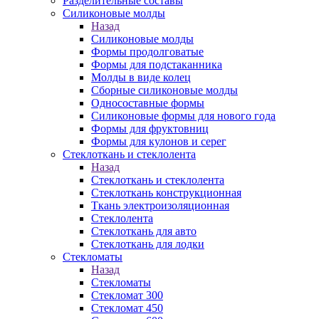
Разделительные составы
Силиконовые молды
Назад
Силиконовые молды
Формы продолговатые
Формы для подстаканника
Молды в виде колец
Сборные силиконовые молды
Односоставные формы
Силиконовые формы для нового года
Формы для фруктовниц
Формы для кулонов и серег
Стеклоткань и стеклолента
Назад
Стеклоткань и стеклолента
Стеклоткань конструкционная
Ткань электроизоляционная
Стеклолента
Стеклоткань для авто
Стеклоткань для лодки
Стекломаты
Назад
Стекломаты
Стекломат 300
Стекломат 450