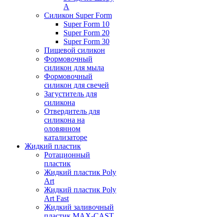
А
Силикон Super Form
Super Form 10
Super Form 20
Super Form 30
Пищевой силикон
Формовочный
силикон для мыла
Формовочный
силикон для свечей
Загуститель для
силикона
Отвердитель для
силикона на
оловянном
катализаторе
Жидкий пластик
Ротационный
пластик
Жидкий пластик Poly
Art
Жидкий пластик Poly
Art Fast
Жидкий заливочный
пластик MAX-CAST