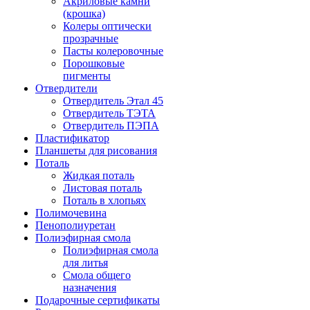
Акриловые камни
(крошка)
Колеры оптически
прозрачные
Пасты колеровочные
Порошковые
пигменты
Отвердители
Отвердитель Этал 45
Отвердитель ТЭТА
Отвердитель ПЭПА
Пластификатор
Планшеты для рисования
Поталь
Жидкая поталь
Листовая поталь
Поталь в хлопьях
Полимочевина
Пенополиуретан
Полиэфирная смола
Полиэфирная смола
для литья
Смола общего
назначения
Подарочные сертификаты