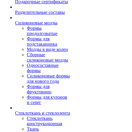
Подарочные сертификаты
Разделительные составы
Силиконовые молды
Формы
продолговатые
Формы для
подстаканника
Молды в виде колец
Сборные
силиконовые молды
Односоставные
формы
Силиконовые формы
для нового года
Формы для
фруктовниц
Формы для кулонов
и серег
Стеклоткань и стеклолента
Стеклоткань
конструкционная
Ткань