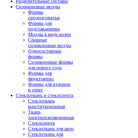
Разделительные составы
Силиконовые молды
Формы
продолговатые
Формы для
подстаканника
Молды в виде колец
Сборные
силиконовые молды
Односоставные
формы
Силиконовые формы
для нового года
Формы для
фруктовниц
Формы для кулонов
и серег
Стеклоткань и стеклолента
Стеклоткань
конструкционная
Ткань
электроизоляционная
Стеклолента
Стеклоткань для авто
Стеклоткань для