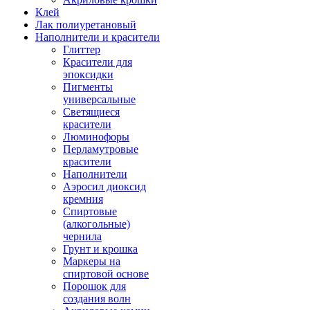
Клей
Лак полиуретановый
Наполнители и красители
Глиттер
Красители для
эпоксидки
Пигменты
универсальные
Светящиеся
красители
Люминофоры
Перламутровые
красители
Наполнители
Аэросил диоксид
кремния
Спиртовые
(алкогольные)
чернила
Грунт и крошка
Маркеры на
спиртовой основе
Порошок для
создания волн