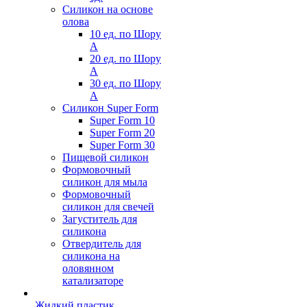
Силикон на основе
олова
10 ед. по Шору
А
20 ед. по Шору
А
30 ед. по Шору
А
Силикон Super Form
Super Form 10
Super Form 20
Super Form 30
Пищевой силикон
Формовочный
силикон для мыла
Формовочный
силикон для свечей
Загуститель для
силикона
Отвердитель для
силикона на
оловянном
катализаторе
Жидкий пластик