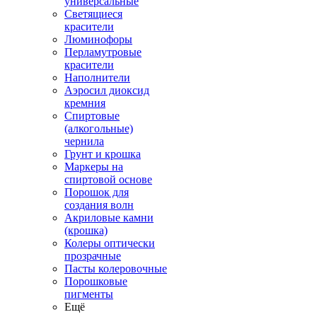
универсальные
Светящиеся
красители
Люминофоры
Перламутровые
красители
Наполнители
Аэросил диоксид
кремния
Спиртовые
(алкогольные)
чернила
Грунт и крошка
Маркеры на
спиртовой основе
Порошок для
создания волн
Акриловые камни
(крошка)
Колеры оптически
прозрачные
Пасты колеровочные
Порошковые
пигменты
Ещё