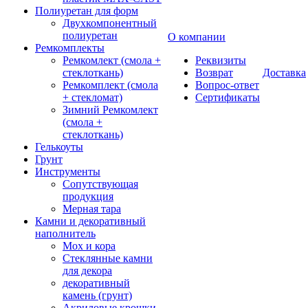
Полиуретан для форм
Двухкомпонентный
полиуретан
О компании
Ремкомплекты
Ремкомлект (смола +
Реквизиты
стеклоткань)
Возврат
Доставка
Ремкомплект (смола
Вопрос-ответ
+ стекломат)
Сертификаты
Зимний Ремкомлект
(смола +
стеклоткань)
Гелькоуты
Грунт
Инструменты
Сопутствующая
продукция
Мерная тара
Камни и декоративный
наполнитель
Мох и кора
Стеклянные камни
для декора
декоративный
камень (грунт)
Акриловые крошки