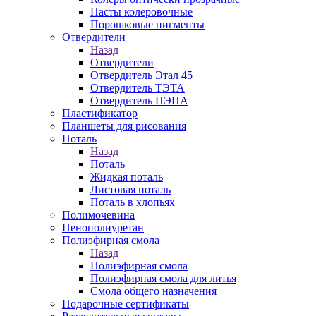
Пасты колеровочные
Порошковые пигменты
Отвердители
Назад
Отвердители
Отвердитель Этал 45
Отвердитель ТЭТА
Отвердитель ПЭПА
Пластификатор
Планшеты для рисования
Поталь
Назад
Поталь
Жидкая поталь
Листовая поталь
Поталь в хлопьях
Полимочевина
Пенополиуретан
Полиэфирная смола
Назад
Полиэфирная смола
Полиэфирная смола для литья
Смола общего назначения
Подарочные сертификаты