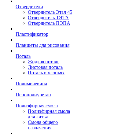
Отвердители
Отвердитель Этал 45
Отвердитель ТЭТА
Отвердитель ПЭПА
Пластификатор
Планшеты для рисования
Поталь
Жидкая поталь
Листовая поталь
Поталь в хлопьях
Полимочевина
Пенополиуретан
Полиэфирная смола
Полиэфирная смола
для литья
Смола общего
назначения