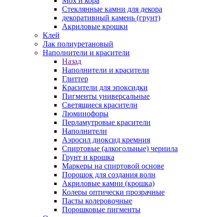
Мох и кора
Стеклянные камни для декора
декоративный камень (грунт)
Акриловые крошки
Клей
Лак полиуретановый
Наполнители и красители
Назад
Наполнители и красители
Глиттер
Красители для эпоксидки
Пигменты универсальные
Светящиеся красители
Люминофоры
Перламутровые красители
Наполнители
Аэросил диоксид кремния
Спиртовые (алкогольные) чернила
Грунт и крошка
Маркеры на спиртовой основе
Порошок для создания волн
Акриловые камни (крошка)
Колеры оптически прозрачные
Пасты колеровочные
Порошковые пигменты