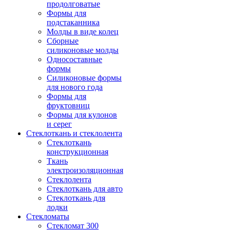
продолговатые
Формы для
подстаканника
Молды в виде колец
Сборные
силиконовые молды
Односоставные
формы
Силиконовые формы
для нового года
Формы для
фруктовниц
Формы для кулонов
и серег
Стеклоткань и стеклолента
Стеклоткань
конструкционная
Ткань
электроизоляционная
Стеклолента
Стеклоткань для авто
Стеклоткань для
лодки
Стекломаты
Стекломат 300