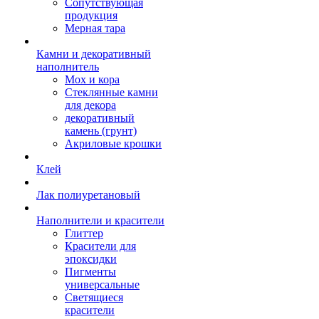
Сопутствующая
продукция
Мерная тара
Камни и декоративный
наполнитель
Мох и кора
Стеклянные камни
для декора
декоративный
камень (грунт)
Акриловые крошки
Клей
Лак полиуретановый
Наполнители и красители
Глиттер
Красители для
эпоксидки
Пигменты
универсальные
Светящиеся
красители