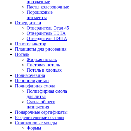
прозрачные
Пасты колеровочные
Порошковые
пигменты
Отвердители
Отвердитель Этал 45
Отвердитель ТЭТА
Отвердитель ПЭПА
Пластификатор
Планшеты для рисования
Поталь
Жидкая поталь
Листовая поталь
Поталь в хлопьях
Полимочевина
Пенополиуретан
Полиэфирная смола
Полиэфирная смола
для литья
Смола общего
назначения
Подарочные сертификаты
Разделительные составы
Силиконовые молды
Формы