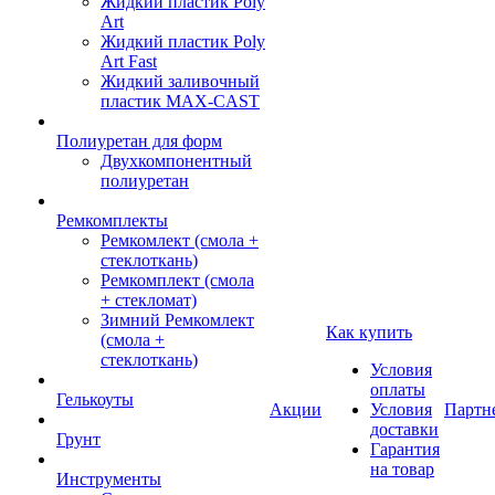
Жидкий пластик Poly
Art
Жидкий пластик Poly
Art Fast
Жидкий заливочный
пластик MAX-CAST
Полиуретан для форм
Двухкомпонентный
полиуретан
Ремкомплекты
Ремкомлект (смола +
стеклоткань)
Ремкомплект (смола
+ стекломат)
Зимний Ремкомлект
Как купить
(смола +
стеклоткань)
Условия
оплаты
Гелькоуты
Акции
Условия
Партн
доставки
Грунт
Гарантия
на товар
Инструменты