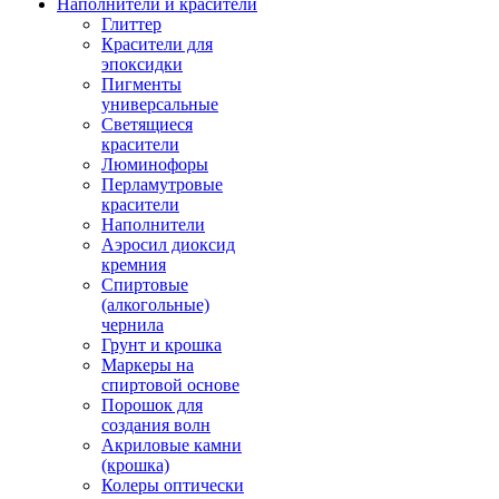
Наполнители и красители
Глиттер
Красители для
эпоксидки
Пигменты
универсальные
Светящиеся
красители
Люминофоры
Перламутровые
красители
Наполнители
Аэросил диоксид
кремния
Спиртовые
(алкогольные)
чернила
Грунт и крошка
Маркеры на
спиртовой основе
Порошок для
создания волн
Акриловые камни
(крошка)
Колеры оптически