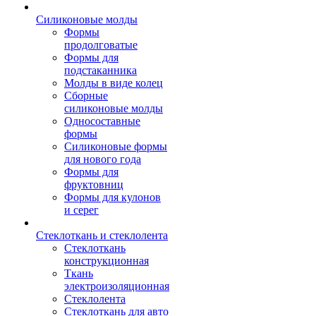
Силиконовые молды
Формы
продолговатые
Формы для
подстаканника
Молды в виде колец
Сборные
силиконовые молды
Односоставные
формы
Силиконовые формы
для нового года
Формы для
фруктовниц
Формы для кулонов
и серег
Стеклоткань и стеклолента
Стеклоткань
конструкционная
Ткань
электроизоляционная
Стеклолента
Стеклоткань для авто