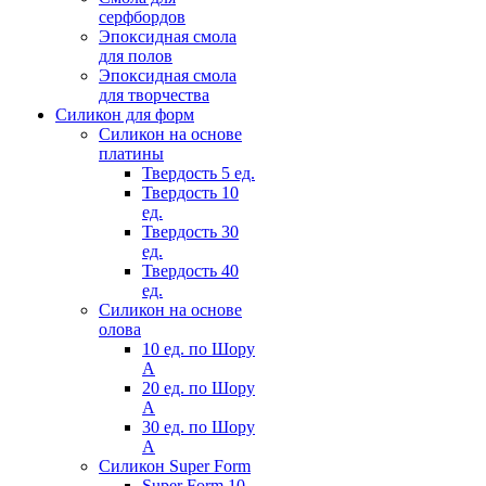
серфбордов
Эпоксидная смола
для полов
Эпоксидная смола
для творчества
Силикон для форм
Силикон на основе
платины
Твердость 5 ед.
Твердость 10
ед.
Твердость 30
ед.
Твердость 40
ед.
Силикон на основе
олова
10 ед. по Шору
А
20 ед. по Шору
А
30 ед. по Шору
А
Силикон Super Form
Super Form 10