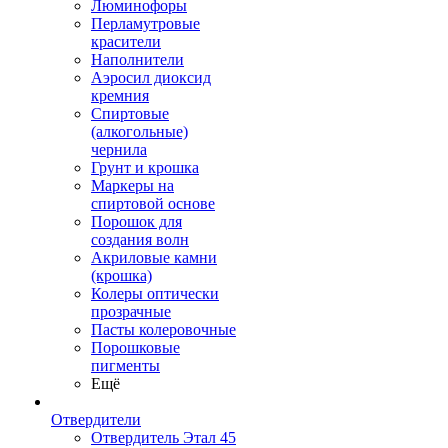
Люминофоры
Перламутровые
красители
Наполнители
Аэросил диоксид
кремния
Спиртовые
(алкогольные)
чернила
Грунт и крошка
Маркеры на
спиртовой основе
Порошок для
создания волн
Акриловые камни
(крошка)
Колеры оптически
прозрачные
Пасты колеровочные
Порошковые
пигменты
Ещё
Отвердители
Отвердитель Этал 45