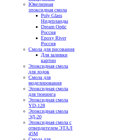
Ювелирная
эпоксидная смола
Poly Glass
Нидерланды
Dream Optic
Россия
Epoxy River
Россия
Смола для рисования
Для заливки
картин
Эпоксидная смола
для лодок
Смола для
моделирования
Эпоксидная смола
для тюнинга
Эпоксидная смола
YD-128
Эпоксидная смола
ЭД-20
Эпоксидная смола с
отвердителем ЭТАЛ
45М
Смола для