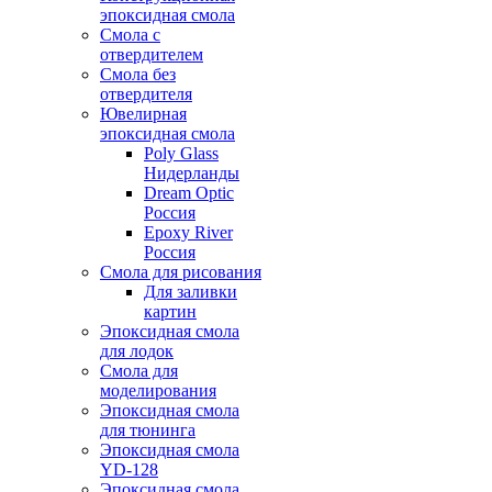
эпоксидная смола
Смола с
отвердителем
Смола без
отвердителя
Ювелирная
эпоксидная смола
Poly Glass
Нидерланды
Dream Optic
Россия
Epoxy River
Россия
Смола для рисования
Для заливки
картин
Эпоксидная смола
для лодок
Смола для
моделирования
Эпоксидная смола
для тюнинга
Эпоксидная смола
YD-128
Эпоксидная смола