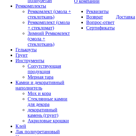
полиуретан
О компании
Ремкомплекты
Ремкомлект (смола +
Реквизиты
стеклоткань)
Возврат
Доставка
Ремкомплект (смола
Вопрос-ответ
+ стекломат)
Сертификаты
Зимний Ремкомлект
(смола +
стеклоткань)
Гелькоуты
Грунт
Инструменты
Сопутствующая
продукция
Мерная тара
Камни и декоративный
наполнитель
Мох и кора
Стеклянные камни
для декора
декоративный
камень (грунт)
Акриловые крошки
Клей
Лак полиуретановый