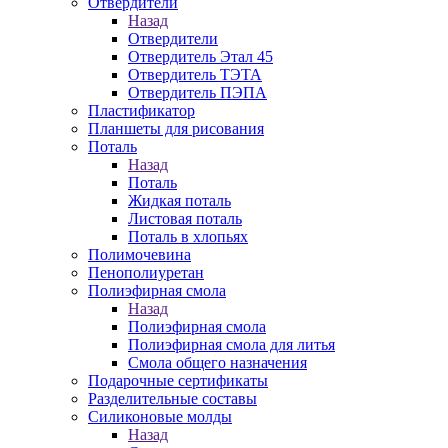
Отвердители
Назад
Отвердители
Отвердитель Этал 45
Отвердитель ТЭТА
Отвердитель ПЭПА
Пластификатор
Планшеты для рисования
Поталь
Назад
Поталь
Жидкая поталь
Листовая поталь
Поталь в хлопьях
Полимочевина
Пенополиуретан
Полиэфирная смола
Назад
Полиэфирная смола
Полиэфирная смола для литья
Смола общего назначения
Подарочные сертификаты
Разделительные составы
Силиконовые молды
Назад