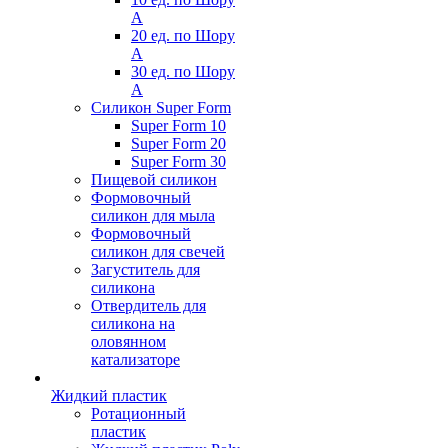
А
20 ед. по Шору
А
30 ед. по Шору
А
Силикон Super Form
Super Form 10
Super Form 20
Super Form 30
Пищевой силикон
Формовочный
силикон для мыла
Формовочный
силикон для свечей
Загуститель для
силикона
Отвердитель для
силикона на
оловянном
катализаторе
Жидкий пластик
Ротационный
пластик