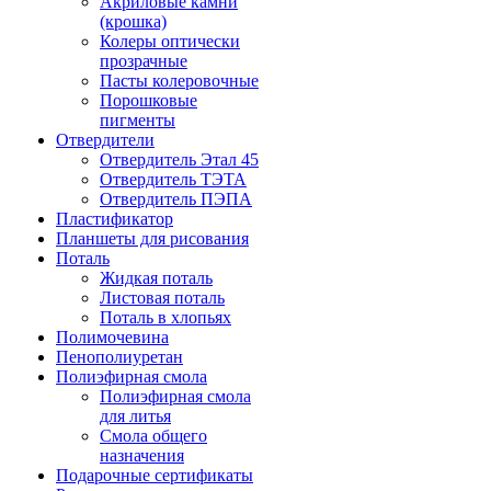
Акриловые камни
(крошка)
Колеры оптически
прозрачные
Пасты колеровочные
Порошковые
пигменты
Отвердители
Отвердитель Этал 45
Отвердитель ТЭТА
Отвердитель ПЭПА
Пластификатор
Планшеты для рисования
Поталь
Жидкая поталь
Листовая поталь
Поталь в хлопьях
Полимочевина
Пенополиуретан
Полиэфирная смола
Полиэфирная смола
для литья
Смола общего
назначения
Подарочные сертификаты