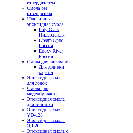
отвердителем
Смола без
отвердителя
Ювелирная
эпоксидная смола
Poly Glass
Нидерланды
Dream Optic
Россия
Epoxy River
Россия
Смола для рисования
Для заливки
картин
Эпоксидная смола
для лодок
Смола для
моделирования
Эпоксидная смола
для тюнинга
Эпоксидная смола
YD-128
Эпоксидная смола
ЭД-20
Эпоксидная смола с