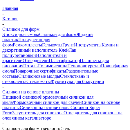
Главная
-
Каталог
-
Силикон для форм
Эпоксидная смола
Силикон для форм
Жидкий
пластик
Полиуретан для
форм
Ремкомплекты
Гелькоуты
Грунт
Инструменты
Камни и
декоративный наполнитель
Клей
Лак
полиуретановый
Наполнители и
красители
Отвердители
Пластификатор
Планшеты для
рисования
Поталь
Полимочевина
Пенополиуретан
Полиэфирная
смола
Подарочные сертификаты
Разделительные
составы
Силиконовые молды
Стеклоткань и
стеклолента
Стекломаты
Фурнитура для бижутерии
-
Силикон на основе платины
Пищевой силикон
Формовочный силикон для
мыла
Формовочный силикон для свечей
Силикон на основе
платины
Силикон на основе олова
Силикон Super
Form
Загуститель для силикона
Отвердитель для силикона на
оловянном катализаторе
-
Силикон для форм твердость 5 ед.