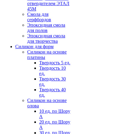
отвердителем ЭТАЛ
45М
Смола для
серфбордов
Эпоксидная смола
для полов
Эпоксидная смола
для творчества
Силикон для форм
Силикон на основе
платины
Твердость 5 ед.
Твердость 10
ед.
Твердость 30
ед.
Твердость 40
ед.
Силикон на основе
олова
10 ед. по Шору
А
20 ед. по Шору
А
30 ед. по Шору