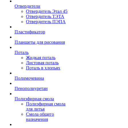
Отвердители
Отвердитель Этал 45
Отвердитель ТЭТА
Отвердитель ПЭПА
Пластификатор
Планшеты для рисования
Поталь
Жидкая поталь
Листовая поталь
Поталь в хлопьях
Полимочевина
Пенополиуретан
Полиэфирная смола
Полиэфирная смола
для литья
Смола общего
назначения