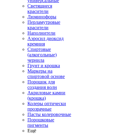
универсальные
Светящиеся
красители
Люминофоры
Перламутровые
красители
Наполнители
Аэросил диоксид
кремния
Спиртовые
(алкогольные)
чернила
Грунт и крошка
Маркеры на
спиртовой основе
Порошок для
создания волн
Акриловые камни
(крошка)
Колеры оптически
прозрачные
Пасты колеровочные
Порошковые
пигменты
Ещё