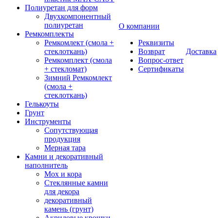
Полиуретан для форм
Двухкомпонентный
полиуретан
О компании
Ремкомплекты
Ремкомлект (смола +
Реквизиты
стеклоткань)
Возврат
Доставка
Ремкомплект (смола
Вопрос-ответ
+ стекломат)
Сертификаты
Зимний Ремкомлект
(смола +
стеклоткань)
Гелькоуты
Грунт
Инструменты
Сопутствующая
продукция
Мерная тара
Камни и декоративный
наполнитель
Мох и кора
Стеклянные камни
для декора
декоративный
камень (грунт)
Акриловые крошки