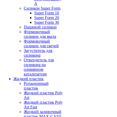
А
Силикон Super Form
Super Form 10
Super Form 20
Super Form 30
Пищевой силикон
Формовочный
силикон для мыла
Формовочный
силикон для свечей
Загуститель для
силикона
Отвердитель для
силикона на
оловянном
катализаторе
Жидкий пластик
Ротационный
пластик
Жидкий пластик Poly
Art
Жидкий пластик Poly
Art Fast
Жидкий заливочный
пластик MAX-CAST