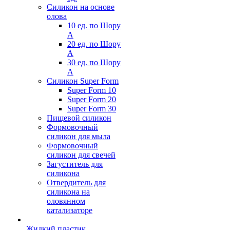
Силикон на основе
олова
10 ед. по Шору
А
20 ед. по Шору
А
30 ед. по Шору
А
Силикон Super Form
Super Form 10
Super Form 20
Super Form 30
Пищевой силикон
Формовочный
силикон для мыла
Формовочный
силикон для свечей
Загуститель для
силикона
Отвердитель для
силикона на
оловянном
катализаторе
Жидкий пластик