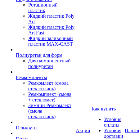
Ротационный
пластик
Жидкий пластик Poly
Art
Жидкий пластик Poly
Art Fast
Жидкий заливочный
пластик MAX-CAST
Полиуретан для форм
Двухкомпонентный
полиуретан
Ремкомплекты
Ремкомлект (смола +
стеклоткань)
Ремкомплект (смола
+ стекломат)
Зимний Ремкомлект
Как купить
(смола +
стеклоткань)
Условия
оплаты
Гелькоуты
Акции
Условия
Партн
доставки
Грунт