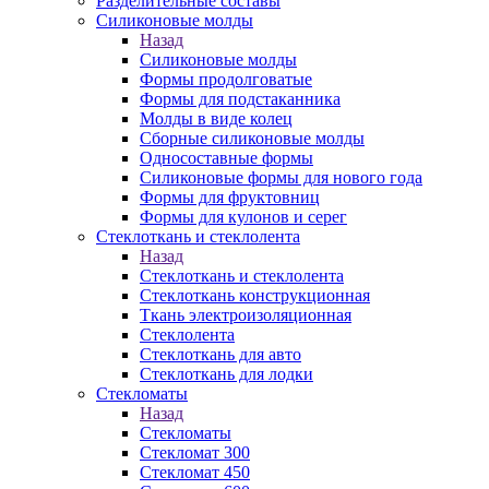
Разделительные составы
Силиконовые молды
Назад
Силиконовые молды
Формы продолговатые
Формы для подстаканника
Молды в виде колец
Сборные силиконовые молды
Односоставные формы
Силиконовые формы для нового года
Формы для фруктовниц
Формы для кулонов и серег
Стеклоткань и стеклолента
Назад
Стеклоткань и стеклолента
Стеклоткань конструкционная
Ткань электроизоляционная
Стеклолента
Стеклоткань для авто
Стеклоткань для лодки
Стекломаты
Назад
Стекломаты
Стекломат 300
Стекломат 450