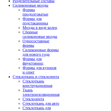
Разделительные составы
Силиконовые молды
Формы
продолговатые
Формы для
подстаканника
Молды в виде колец
Сборные
силиконовые молды
Односоставные
формы
Силиконовые формы
для нового года
Формы для
фруктовниц
Формы для кулонов
и серег
Стеклоткань и стеклолента
Стеклоткань
конструкционная
Ткань
электроизоляционная
Стеклолента
Стеклоткань для авто
Стеклоткань для