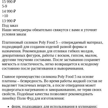
15 990 ₽
5-9
14 990 ₽
>10
13 990 ₽
Под заказ
Наши менеджеры обязательно свяжутся с вами и уточнят
условия заказа
Платиновый силикон Poly Food 5 – отверждаемый материал,
подходящий для создания изделий разной формы и
назначения. Рекомендован для отливки гибких молдов,
декоративных фигурок, работы с воском, гипсом, мылом,
другими текучими составами. После застывания сохраняет
мягкость и пластичность, легко возвращается к исходному
состоянию после растягивания и выворачивания.
Главное преимущество силикона Poly Food 5 на основе
платины – безвредность. Во время работы жидкий состав не
выделяет токсичных веществ, а после отвердения может
подвергаться нагреванию и замораживанию, не теряя своих
свойств. Подобные качества позволяют рекомендовать
линейку Поли Фуд для изготовления:
форм, подходящих для использования в кулинарии;