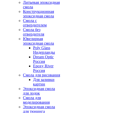
Литьевая эпоксидная
смола
Конструкционная
эпоксидная смола
Смола с
отвердителем
Смола без
отвердителя
Ювелирная
эпоксидная смола
Poly Glass
Нидерланды
Dream Optic
Россия
Epoxy River
Россия
Смола для рисования
Для заливки
картин
Эпоксидная смола
для лодок
Смола для
моделирования
Эпоксидная смола
для тюнинга