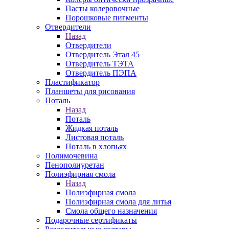
Пасты колеровочные
Порошковые пигменты
Отвердители
Назад
Отвердители
Отвердитель Этал 45
Отвердитель ТЭТА
Отвердитель ПЭПА
Пластификатор
Планшеты для рисования
Поталь
Назад
Поталь
Жидкая поталь
Листовая поталь
Поталь в хлопьях
Полимочевина
Пенополиуретан
Полиэфирная смола
Назад
Полиэфирная смола
Полиэфирная смола для литья
Смола общего назначения
Подарочные сертификаты