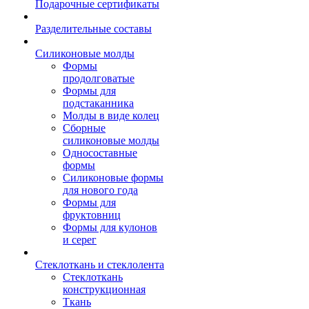
Подарочные сертификаты
Разделительные составы
Силиконовые молды
Формы
продолговатые
Формы для
подстаканника
Молды в виде колец
Сборные
силиконовые молды
Односоставные
формы
Силиконовые формы
для нового года
Формы для
фруктовниц
Формы для кулонов
и серег
Стеклоткань и стеклолента
Стеклоткань
конструкционная
Ткань