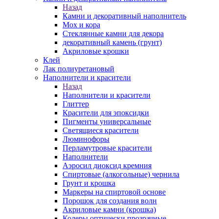
Назад
Камни и декоративный наполнитель
Мох и кора
Стеклянные камни для декора
декоративный камень (грунт)
Акриловые крошки
Клей
Лак полиуретановый
Наполнители и красители
Назад
Наполнители и красители
Глиттер
Красители для эпоксидки
Пигменты универсальные
Светящиеся красители
Люминофоры
Перламутровые красители
Наполнители
Аэросил диоксид кремния
Спиртовые (алкогольные) чернила
Грунт и крошка
Маркеры на спиртовой основе
Порошок для создания волн
Акриловые камни (крошка)
Колеры оптически прозрачные