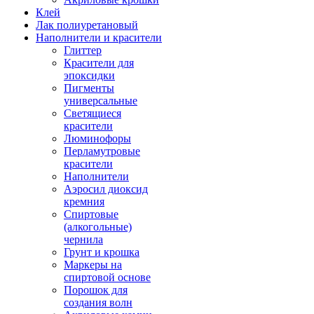
Клей
Лак полиуретановый
Наполнители и красители
Глиттер
Красители для
эпоксидки
Пигменты
универсальные
Светящиеся
красители
Люминофоры
Перламутровые
красители
Наполнители
Аэросил диоксид
кремния
Спиртовые
(алкогольные)
чернила
Грунт и крошка
Маркеры на
спиртовой основе
Порошок для
создания волн