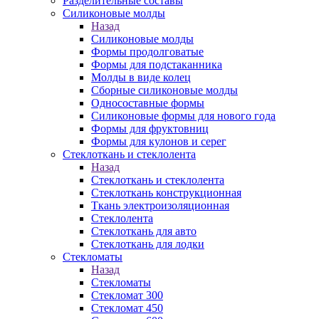
Разделительные составы
Силиконовые молды
Назад
Силиконовые молды
Формы продолговатые
Формы для подстаканника
Молды в виде колец
Сборные силиконовые молды
Односоставные формы
Силиконовые формы для нового года
Формы для фруктовниц
Формы для кулонов и серег
Стеклоткань и стеклолента
Назад
Стеклоткань и стеклолента
Стеклоткань конструкционная
Ткань электроизоляционная
Стеклолента
Стеклоткань для авто
Стеклоткань для лодки
Стекломаты
Назад
Стекломаты
Стекломат 300
Стекломат 450