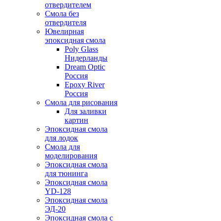
отвердителем
Смола без
отвердителя
Ювелирная
эпоксидная смола
Poly Glass
Нидерланды
Dream Optic
Россия
Epoxy River
Россия
Смола для рисования
Для заливки
картин
Эпоксидная смола
для лодок
Смола для
моделирования
Эпоксидная смола
для тюнинга
Эпоксидная смола
YD-128
Эпоксидная смола
ЭД-20
Эпоксидная смола с