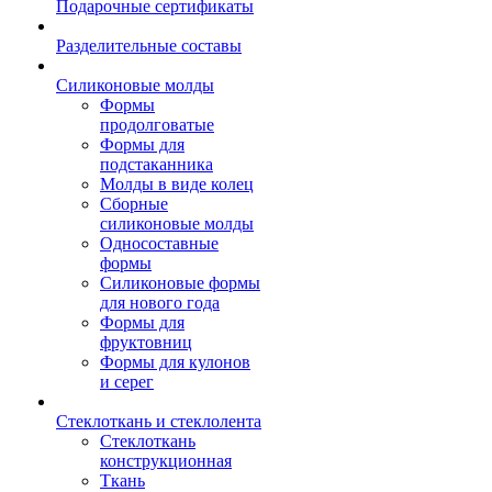
Подарочные сертификаты
Разделительные составы
Силиконовые молды
Формы
продолговатые
Формы для
подстаканника
Молды в виде колец
Сборные
силиконовые молды
Односоставные
формы
Силиконовые формы
для нового года
Формы для
фруктовниц
Формы для кулонов
и серег
Стеклоткань и стеклолента
Стеклоткань
конструкционная
Ткань