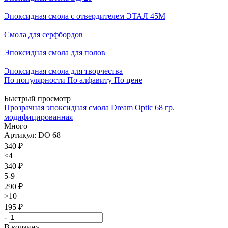
Эпоксидная смола с отвердителем ЭТАЛ 45М
Смола для серфбордов
Эпоксидная смола для полов
Эпоксидная смола для творчества
По популярности
По алфавиту
По цене
Быстрый просмотр
Прозрачная эпоксидная смола Dream Optic 68 гр.
модифицированная
Много
Артикул: DO 68
340
₽
<4
340 ₽
5-9
290 ₽
>10
195 ₽
-
+
В корзину