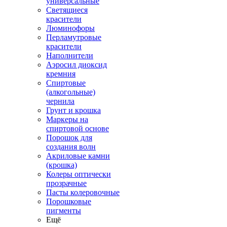
универсальные
Светящиеся
красители
Люминофоры
Перламутровые
красители
Наполнители
Аэросил диоксид
кремния
Спиртовые
(алкогольные)
чернила
Грунт и крошка
Маркеры на
спиртовой основе
Порошок для
создания волн
Акриловые камни
(крошка)
Колеры оптически
прозрачные
Пасты колеровочные
Порошковые
пигменты
Ещё