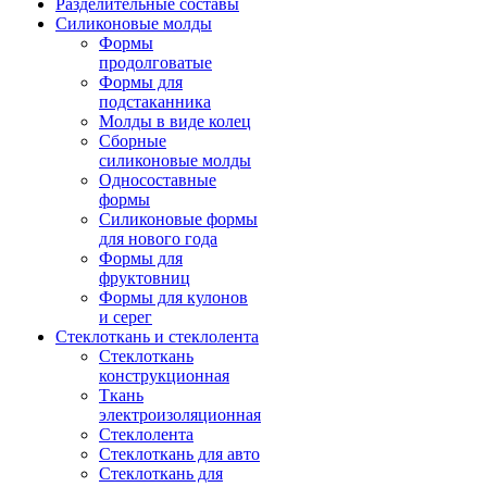
Разделительные составы
Силиконовые молды
Формы
продолговатые
Формы для
подстаканника
Молды в виде колец
Сборные
силиконовые молды
Односоставные
формы
Силиконовые формы
для нового года
Формы для
фруктовниц
Формы для кулонов
и серег
Стеклоткань и стеклолента
Стеклоткань
конструкционная
Ткань
электроизоляционная
Стеклолента
Стеклоткань для авто
Стеклоткань для