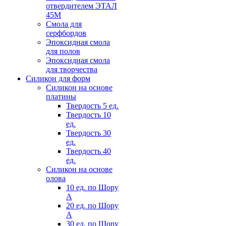
отвердителем ЭТАЛ
45М
Смола для
серфбордов
Эпоксидная смола
для полов
Эпоксидная смола
для творчества
Силикон для форм
Силикон на основе
платины
Твердость 5 ед.
Твердость 10
ед.
Твердость 30
ед.
Твердость 40
ед.
Силикон на основе
олова
10 ед. по Шору
А
20 ед. по Шору
А
30 ед. по Шору