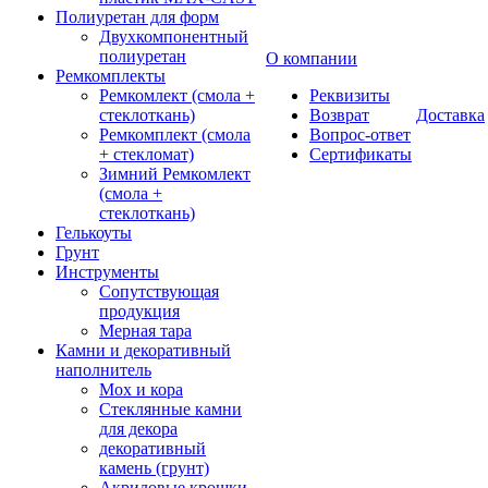
Полиуретан для форм
Двухкомпонентный
полиуретан
О компании
Ремкомплекты
Ремкомлект (смола +
Реквизиты
стеклоткань)
Возврат
Доставка
Ремкомплект (смола
Вопрос-ответ
+ стекломат)
Сертификаты
Зимний Ремкомлект
(смола +
стеклоткань)
Гелькоуты
Грунт
Инструменты
Сопутствующая
продукция
Мерная тара
Камни и декоративный
наполнитель
Мох и кора
Стеклянные камни
для декора
декоративный
камень (грунт)
Акриловые крошки