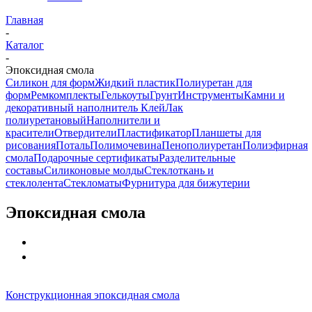
Главная
-
Каталог
-
Эпоксидная смола
Силикон для форм
Жидкий пластик
Полиуретан для
форм
Ремкомплекты
Гелькоуты
Грунт
Инструменты
Камни и
декоративный наполнитель
Клей
Лак
полиуретановый
Наполнители и
красители
Отвердители
Пластификатор
Планшеты для
рисования
Поталь
Полимочевина
Пенополиуретан
Полиэфирная
смола
Подарочные сертификаты
Разделительные
составы
Силиконовые молды
Стеклоткань и
стеклолента
Стекломаты
Фурнитура для бижутерии
Эпоксидная смола
Конструкционная эпоксидная смола