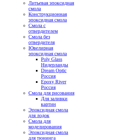
Литьевая эпоксидная
смола
Конструкционная
эпоксидная смола
Смола с
отвердителем
Смола без
отвердителя
Ювелирная
эпоксидная смола
Poly Glass
Нидерланды
Dream Optic
Россия
Epoxy River
Россия
Смола для рисования
Для заливки
картин
Эпоксидная смола
для лодок
Смола для
моделирования
Эпоксидная смола
для тюнинга