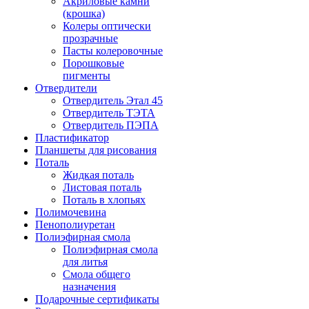
Акриловые камни
(крошка)
Колеры оптически
прозрачные
Пасты колеровочные
Порошковые
пигменты
Отвердители
Отвердитель Этал 45
Отвердитель ТЭТА
Отвердитель ПЭПА
Пластификатор
Планшеты для рисования
Поталь
Жидкая поталь
Листовая поталь
Поталь в хлопьях
Полимочевина
Пенополиуретан
Полиэфирная смола
Полиэфирная смола
для литья
Смола общего
назначения
Подарочные сертификаты