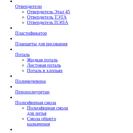
Отвердители
Отвердитель Этал 45
Отвердитель ТЭТА
Отвердитель ПЭПА
Пластификатор
Планшеты для рисования
Поталь
Жидкая поталь
Листовая поталь
Поталь в хлопьях
Полимочевина
Пенополиуретан
Полиэфирная смола
Полиэфирная смола
для литья
Смола общего
назначения