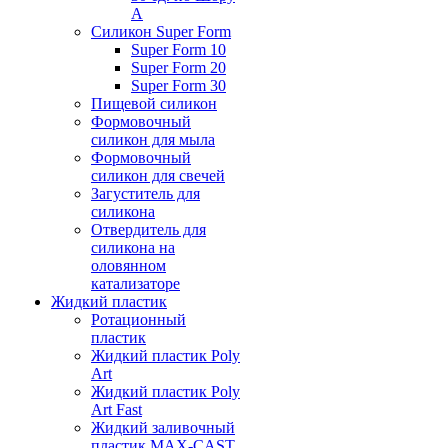
А
Силикон Super Form
Super Form 10
Super Form 20
Super Form 30
Пищевой силикон
Формовочный
силикон для мыла
Формовочный
силикон для свечей
Загуститель для
силикона
Отвердитель для
силикона на
оловянном
катализаторе
Жидкий пластик
Ротационный
пластик
Жидкий пластик Poly
Art
Жидкий пластик Poly
Art Fast
Жидкий заливочный
пластик MAX-CAST