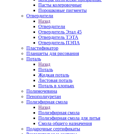
Пасты колеровочные
Порошковые пигменты
Отвердители
Назад
Отвердители
Отвердитель Этал 45
Отвердитель ТЭТА
Отвердитель ПЭПА
Пластификатор
Планшеты для рисования
Поталь
Назад
Поталь
Жидкая поталь
Листовая поталь
Поталь в хлопьях
Полимочевина
Пенополиуретан
Полиэфирная смола
Назад
Полиэфирная смола
Полиэфирная смола для литья
Смола общего назначения
Подарочные сертификаты