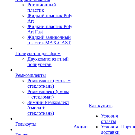
Ротационный
пластик
Жидкий пластик Poly
Art
Жидкий пластик Poly
Art Fast
Жидкий заливочный
пластик MAX-CAST
Полиуретан для форм
Двухкомпонентный
полиуретан
Ремкомплекты
Ремкомлект (смола +
стеклоткань)
Ремкомплект (смола
+ стекломат)
Зимний Ремкомлект
Как купить
(смола +
стеклоткань)
Условия
оплаты
Гелькоуты
Акции
Условия
Партн
доставки
Грунт