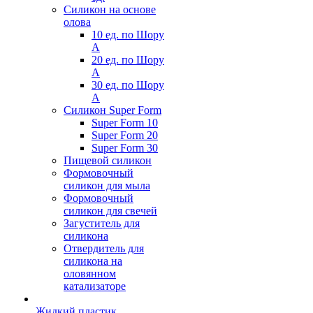
Силикон на основе
олова
10 ед. по Шору
А
20 ед. по Шору
А
30 ед. по Шору
А
Силикон Super Form
Super Form 10
Super Form 20
Super Form 30
Пищевой силикон
Формовочный
силикон для мыла
Формовочный
силикон для свечей
Загуститель для
силикона
Отвердитель для
силикона на
оловянном
катализаторе
Жидкий пластик