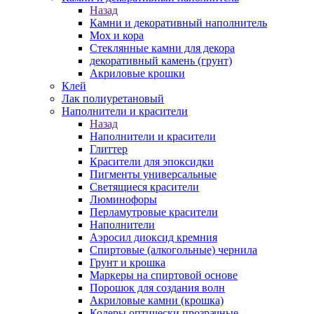
Назад
Камни и декоративный наполнитель
Мох и кора
Стеклянные камни для декора
декоративный камень (грунт)
Акриловые крошки
Клей
Лак полиуретановый
Наполнители и красители
Назад
Наполнители и красители
Глиттер
Красители для эпоксидки
Пигменты универсальные
Светящиеся красители
Люминофоры
Перламутровые красители
Наполнители
Аэросил диоксид кремния
Спиртовые (алкогольные) чернила
Грунт и крошка
Маркеры на спиртовой основе
Порошок для создания волн
Акриловые камни (крошка)
Колеры оптически прозрачные