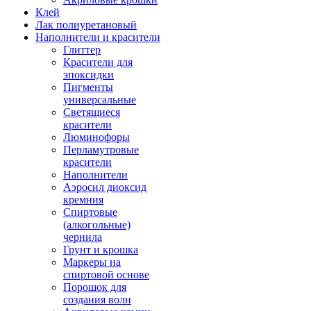
Клей
Лак полиуретановый
Наполнители и красители
Глиттер
Красители для
эпоксидки
Пигменты
универсальные
Светящиеся
красители
Люминофоры
Перламутровые
красители
Наполнители
Аэросил диоксид
кремния
Спиртовые
(алкогольные)
чернила
Грунт и крошка
Маркеры на
спиртовой основе
Порошок для
создания волн