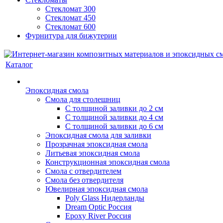
Стекломат 300
Стекломат 450
Стекломат 600
Фурнитура для бижутерии
Каталог
Эпоксидная смола
Смола для столешниц
С толщиной заливки до 2 см
С толщиной заливки до 4 см
С толщиной заливки до 6 см
Эпоксидная смола для заливки
Прозрачная эпоксидная смола
Литьевая эпоксидная смола
Конструкционная эпоксидная смола
Смола с отвердителем
Смола без отвердителя
Ювелирная эпоксидная смола
Poly Glass Нидерланды
Dream Optic Россия
Epoxy River Россия