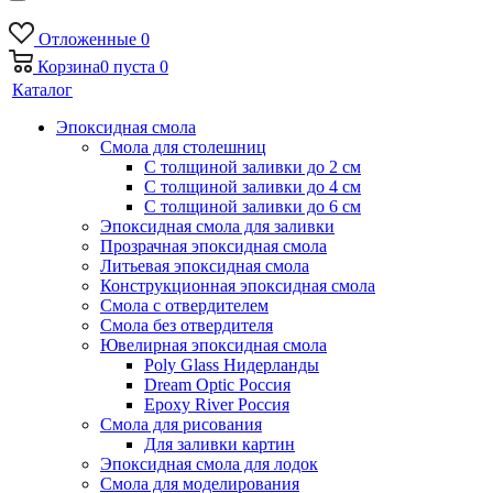
Отложенные
0
Корзина
0
пуста
0
Каталог
Эпоксидная смола
Смола для столешниц
С толщиной заливки до 2 см
С толщиной заливки до 4 см
С толщиной заливки до 6 см
Эпоксидная смола для заливки
Прозрачная эпоксидная смола
Литьевая эпоксидная смола
Конструкционная эпоксидная смола
Смола с отвердителем
Смола без отвердителя
Ювелирная эпоксидная смола
Poly Glass Нидерланды
Dream Optic Россия
Epoxy River Россия
Смола для рисования
Для заливки картин
Эпоксидная смола для лодок
Смола для моделирования