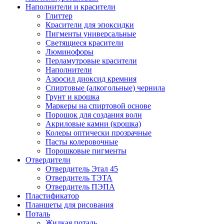
Наполнители и красители
Глиттер
Красители для эпоксидки
Пигменты универсальные
Светящиеся красители
Люминофоры
Перламутровые красители
Наполнители
Аэросил диоксид кремния
Спиртовые (алкогольные) чернила
Грунт и крошка
Маркеры на спиртовой основе
Порошок для создания волн
Акриловые камни (крошка)
Колеры оптически прозрачные
Пасты колеровочные
Порошковые пигменты
Отвердители
Отвердитель Этал 45
Отвердитель ТЭТА
Отвердитель ПЭПА
Пластификатор
Планшеты для рисования
Поталь
Жидкая поталь