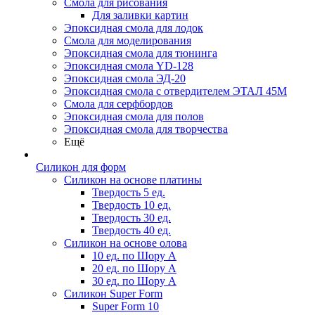
Смола для рисования
Для заливки картин
Эпоксидная смола для лодок
Смола для моделирования
Эпоксидная смола для тюнинга
Эпоксидная смола YD-128
Эпоксидная смола ЭД-20
Эпоксидная смола с отвердителем ЭТАЛ 45М
Смола для серфбордов
Эпоксидная смола для полов
Эпоксидная смола для творчества
Ещё
Силикон для форм
Силикон на основе платины
Твердость 5 ед.
Твердость 10 ед.
Твердость 30 ед.
Твердость 40 ед.
Силикон на основе олова
10 ед. по Шору А
20 ед. по Шору А
30 ед. по Шору А
Силикон Super Form
Super Form 10