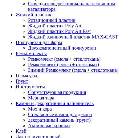
Отвердитель для силикона на оловянном
катализаторе
Жидкий пластик
Ротационный пластик
Жидкий пластик Poly Art
Жидкий пластик Poly Art Fast
Жидкий заливочный пластик MAX-CAST
Полиуретан для форм
Двухкомпонентный полиуретан
Ремкомплекты
Ремкомлект (смола + стеклоткань)
Ремкомплект (смола + стекломат)
Зимний Ремкомлект (смола + стеклоткань)
Гелькоуты
Грунт
Инструменты
Сопутствующая продукция
Мерная тара
Камни и декоративный наполнитель
Мох и кора
Стеклянные камни для декора
декоративный камень (грунт)
Акриловые крошки
Клей
Лак полиуретановый