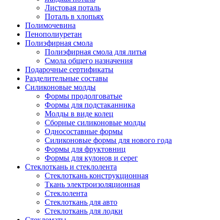
Листовая поталь
Поталь в хлопьях
Полимочевина
Пенополиуретан
Полиэфирная смола
Полиэфирная смола для литья
Смола общего назначения
Подарочные сертификаты
Разделительные составы
Силиконовые молды
Формы продолговатые
Формы для подстаканника
Молды в виде колец
Сборные силиконовые молды
Односоставные формы
Силиконовые формы для нового года
Формы для фруктовниц
Формы для кулонов и серег
Стеклоткань и стеклолента
Стеклоткань конструкционная
Ткань электроизоляционная
Стеклолента
Стеклоткань для авто
Стеклоткань для лодки
Стекломаты