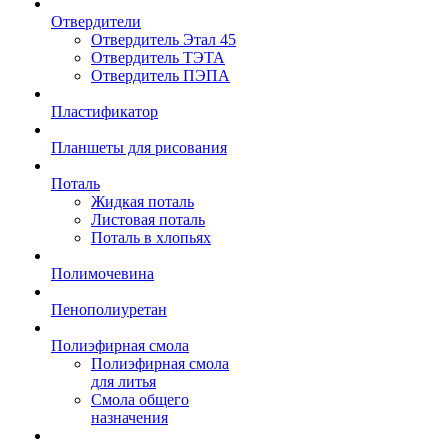
Отвердители
Отвердитель Этал 45
Отвердитель ТЭТА
Отвердитель ПЭПА
Пластификатор
Планшеты для рисования
Поталь
Жидкая поталь
Листовая поталь
Поталь в хлопьях
Полимочевина
Пенополиуретан
Полиэфирная смола
Полиэфирная смола
для литья
Смола общего
назначения