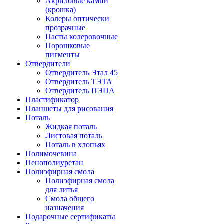
Акриловые камни
(крошка)
Колеры оптически
прозрачные
Пасты колеровочные
Порошковые
пигменты
Отвердители
Отвердитель Этал 45
Отвердитель ТЭТА
Отвердитель ПЭПА
Пластификатор
Планшеты для рисования
Поталь
Жидкая поталь
Листовая поталь
Поталь в хлопьях
Полимочевина
Пенополиуретан
Полиэфирная смола
Полиэфирная смола
для литья
Смола общего
назначения
Подарочные сертификаты