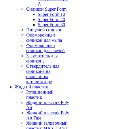
А
Силикон Super Form
Super Form 10
Super Form 20
Super Form 30
Пищевой силикон
Формовочный
силикон для мыла
Формовочный
силикон для свечей
Загуститель для
силикона
Отвердитель для
силикона на
оловянном
катализаторе
Жидкий пластик
Ротационный
пластик
Жидкий пластик Poly
Art
Жидкий пластик Poly
Art Fast
Жидкий заливочный
пластик MAX-CAST