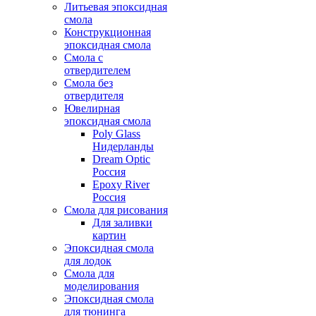
Литьевая эпоксидная
смола
Конструкционная
эпоксидная смола
Смола с
отвердителем
Смола без
отвердителя
Ювелирная
эпоксидная смола
Poly Glass
Нидерланды
Dream Optic
Россия
Epoxy River
Россия
Смола для рисования
Для заливки
картин
Эпоксидная смола
для лодок
Смола для
моделирования
Эпоксидная смола
для тюнинга