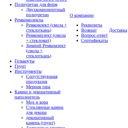
Полиуретан для форм
Двухкомпонентный
полиуретан
О компании
Ремкомплекты
Ремкомлект (смола +
Реквизиты
стеклоткань)
Возврат
Доставка
Ремкомплект (смола
Вопрос-ответ
+ стекломат)
Сертификаты
Зимний Ремкомлект
(смола +
стеклоткань)
Гелькоуты
Грунт
Инструменты
Сопутствующая
продукция
Мерная тара
Камни и декоративный
наполнитель
Мох и кора
Стеклянные камни
для декора
декоративный
камень (грунт)
Акриловые крошки