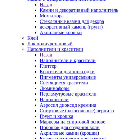
Назад
Камни и декоративный наполнитель
Мох и кора
Стеклянные камни для декора
декоративный камень (грунт)
Акриловые крошки
Клей
Лак полиуретановый
Наполнители и красители
Назад
Наполнители и красители
Глиттер
Красители для эпоксидки
Пигменты универсальные
Светящиеся красители
Люминофоры
Перламутровые красители
Наполнители
Аэросил диоксид кремния
Спиртовые (алкогольные) чернила
Грунт и крошка
Маркеры на спиртовой основе
Порошок для создания волн
Акриловые камни (крошка)
Колеры оптически прозрачные