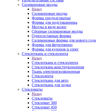
Разделительные составы
Силиконовые молды
Назад
Силиконовые молды
Формы продолговатые
Формы для подстаканника
Молды в виде колец
Сборные силиконовые молды
Односоставные формы
Силиконовые формы для нового года
Формы для фруктовниц
Формы для кулонов и серег
Стеклоткань и стеклолента
Назад
Стеклоткань и стеклолента
Стеклоткань конструкционная
Ткань электроизоляционная
Стеклолента
Стеклоткань для авто
Стеклоткань для лодки
Стекломаты
Назад
Стекломаты
Стекломат 300
Стекломат 450