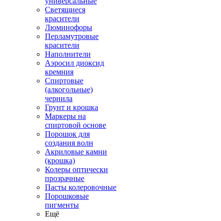
универсальные
Светящиеся
красители
Люминофоры
Перламутровые
красители
Наполнители
Аэросил диоксид
кремния
Спиртовые
(алкогольные)
чернила
Грунт и крошка
Маркеры на
спиртовой основе
Порошок для
создания волн
Акриловые камни
(крошка)
Колеры оптически
прозрачные
Пасты колеровочные
Порошковые
пигменты
Ещё