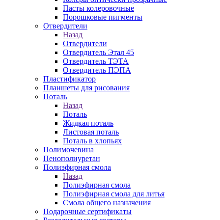
Пасты колеровочные
Порошковые пигменты
Отвердители
Назад
Отвердители
Отвердитель Этал 45
Отвердитель ТЭТА
Отвердитель ПЭПА
Пластификатор
Планшеты для рисования
Поталь
Назад
Поталь
Жидкая поталь
Листовая поталь
Поталь в хлопьях
Полимочевина
Пенополиуретан
Полиэфирная смола
Назад
Полиэфирная смола
Полиэфирная смола для литья
Смола общего назначения
Подарочные сертификаты