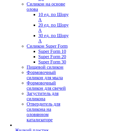
Силикон на основе
олова
10 ед. по Шору
А
20 ед. по Шору
А
30 ед. по Шору
А
Силикон Super Form
Super Form 10
Super Form 20
Super Form 30
Пищевой силикон
Формовочный
силикон для мыла
Формовочный
силикон для свечей
Загуститель для
силикона
Отвердитель для
силикона на
оловянном
катализаторе
Жидкий пластик