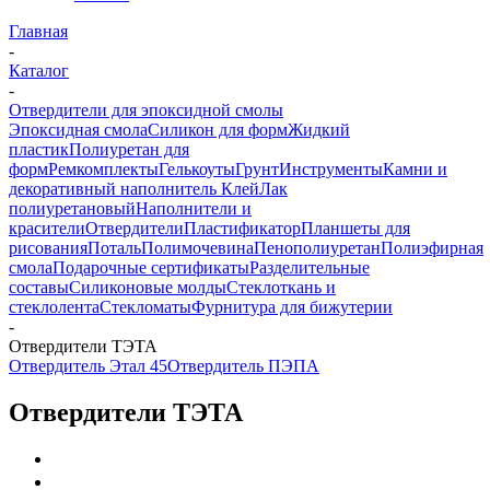
Главная
-
Каталог
-
Отвердители для эпоксидной смолы
Эпоксидная смола
Силикон для форм
Жидкий
пластик
Полиуретан для
форм
Ремкомплекты
Гелькоуты
Грунт
Инструменты
Камни и
декоративный наполнитель
Клей
Лак
полиуретановый
Наполнители и
красители
Отвердители
Пластификатор
Планшеты для
рисования
Поталь
Полимочевина
Пенополиуретан
Полиэфирная
смола
Подарочные сертификаты
Разделительные
составы
Силиконовые молды
Стеклоткань и
стеклолента
Стекломаты
Фурнитура для бижутерии
-
Отвердители ТЭТА
Отвердитель Этал 45
Отвердитель ПЭПА
Отвердители ТЭТА