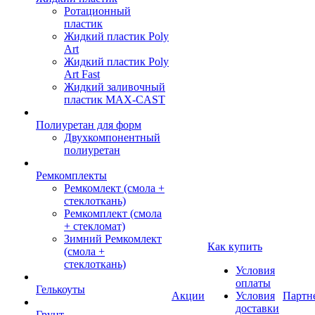
Ротационный
пластик
Жидкий пластик Poly
Art
Жидкий пластик Poly
Art Fast
Жидкий заливочный
пластик MAX-CAST
Полиуретан для форм
Двухкомпонентный
полиуретан
Ремкомплекты
Ремкомлект (смола +
стеклоткань)
Ремкомплект (смола
+ стекломат)
Зимний Ремкомлект
Как купить
(смола +
стеклоткань)
Условия
оплаты
Гелькоуты
Акции
Условия
Партн
доставки
Грунт