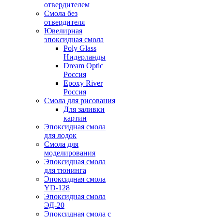
отвердителем
Смола без
отвердителя
Ювелирная
эпоксидная смола
Poly Glass
Нидерланды
Dream Optic
Россия
Epoxy River
Россия
Смола для рисования
Для заливки
картин
Эпоксидная смола
для лодок
Смола для
моделирования
Эпоксидная смола
для тюнинга
Эпоксидная смола
YD-128
Эпоксидная смола
ЭД-20
Эпоксидная смола с