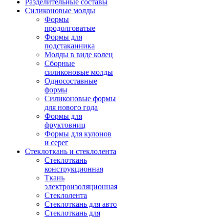
Разделительные составы
Силиконовые молды
Формы
продолговатые
Формы для
подстаканника
Молды в виде колец
Сборные
силиконовые молды
Односоставные
формы
Силиконовые формы
для нового года
Формы для
фруктовниц
Формы для кулонов
и серег
Стеклоткань и стеклолента
Стеклоткань
конструкционная
Ткань
электроизоляционная
Стеклолента
Стеклоткань для авто
Стеклоткань для