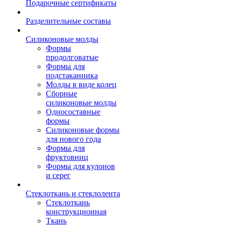
Подарочные сертификаты
Разделительные составы
Силиконовые молды
Формы
продолговатые
Формы для
подстаканника
Молды в виде колец
Сборные
силиконовые молды
Односоставные
формы
Силиконовые формы
для нового года
Формы для
фруктовниц
Формы для кулонов
и серег
Стеклоткань и стеклолента
Стеклоткань
конструкционная
Ткань