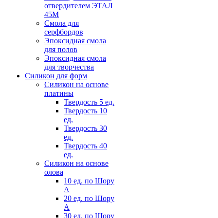
отвердителем ЭТАЛ
45М
Смола для
серфбордов
Эпоксидная смола
для полов
Эпоксидная смола
для творчества
Силикон для форм
Силикон на основе
платины
Твердость 5 ед.
Твердость 10
ед.
Твердость 30
ед.
Твердость 40
ед.
Силикон на основе
олова
10 ед. по Шору
А
20 ед. по Шору
А
30 ед. по Шору