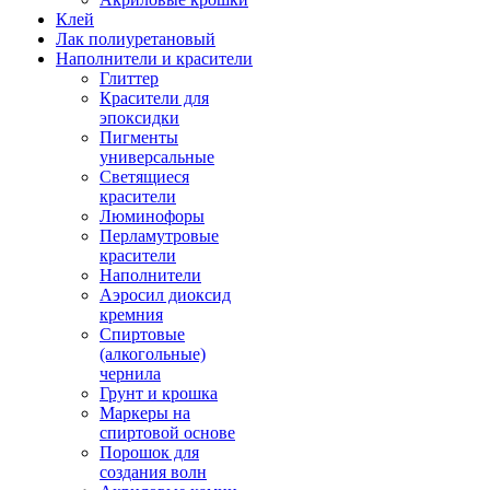
Клей
Лак полиуретановый
Наполнители и красители
Глиттер
Красители для
эпоксидки
Пигменты
универсальные
Светящиеся
красители
Люминофоры
Перламутровые
красители
Наполнители
Аэросил диоксид
кремния
Спиртовые
(алкогольные)
чернила
Грунт и крошка
Маркеры на
спиртовой основе
Порошок для
создания волн