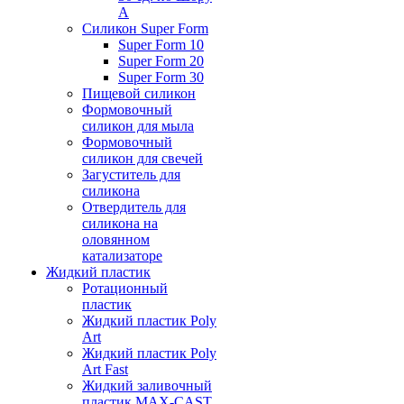
А
Силикон Super Form
Super Form 10
Super Form 20
Super Form 30
Пищевой силикон
Формовочный
силикон для мыла
Формовочный
силикон для свечей
Загуститель для
силикона
Отвердитель для
силикона на
оловянном
катализаторе
Жидкий пластик
Ротационный
пластик
Жидкий пластик Poly
Art
Жидкий пластик Poly
Art Fast
Жидкий заливочный
пластик MAX-CAST