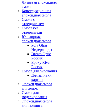
Литьевая эпоксидная
смола
Конструкционная
эпоксидная смола
Смола с
отвердителем
Смола без
отвердителя
Ювелирная
эпоксидная смола
Poly Glass
Нидерланды
Dream Optic
Россия
Epoxy River
Россия
Смола для рисования
Для заливки
картин
Эпоксидная смола
для лодок
Смола для
моделирования
Эпоксидная смола
для тюнинга