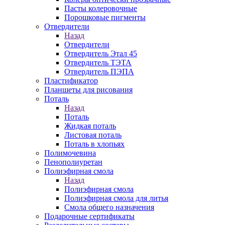
Пасты колеровочные
Порошковые пигменты
Отвердители
Назад
Отвердители
Отвердитель Этал 45
Отвердитель ТЭТА
Отвердитель ПЭПА
Пластификатор
Планшеты для рисования
Поталь
Назад
Поталь
Жидкая поталь
Листовая поталь
Поталь в хлопьях
Полимочевина
Пенополиуретан
Полиэфирная смола
Назад
Полиэфирная смола
Полиэфирная смола для литья
Смола общего назначения
Подарочные сертификаты