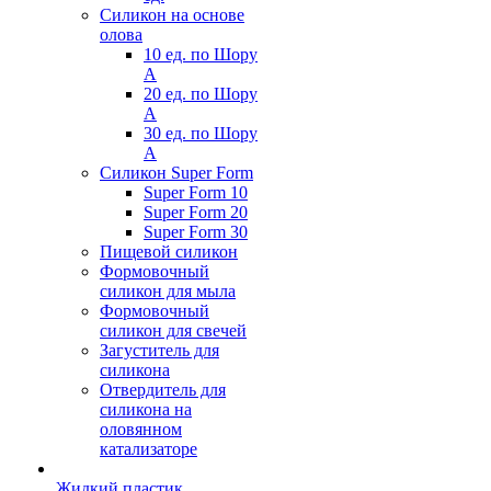
Силикон на основе
олова
10 ед. по Шору
А
20 ед. по Шору
А
30 ед. по Шору
А
Силикон Super Form
Super Form 10
Super Form 20
Super Form 30
Пищевой силикон
Формовочный
силикон для мыла
Формовочный
силикон для свечей
Загуститель для
силикона
Отвердитель для
силикона на
оловянном
катализаторе
Жидкий пластик