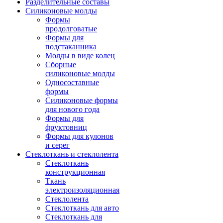
Разделительные составы
Силиконовые молды
Формы
продолговатые
Формы для
подстаканника
Молды в виде колец
Сборные
силиконовые молды
Односоставные
формы
Силиконовые формы
для нового года
Формы для
фруктовниц
Формы для кулонов
и серег
Стеклоткань и стеклолента
Стеклоткань
конструкционная
Ткань
электроизоляционная
Стеклолента
Стеклоткань для авто
Стеклоткань для