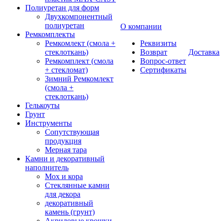
Полиуретан для форм
Двухкомпонентный
полиуретан
О компании
Ремкомплекты
Ремкомлект (смола +
Реквизиты
стеклоткань)
Возврат
Доставка
Ремкомплект (смола
Вопрос-ответ
+ стекломат)
Сертификаты
Зимний Ремкомлект
(смола +
стеклоткань)
Гелькоуты
Грунт
Инструменты
Сопутствующая
продукция
Мерная тара
Камни и декоративный
наполнитель
Мох и кора
Стеклянные камни
для декора
декоративный
камень (грунт)
Акриловые крошки