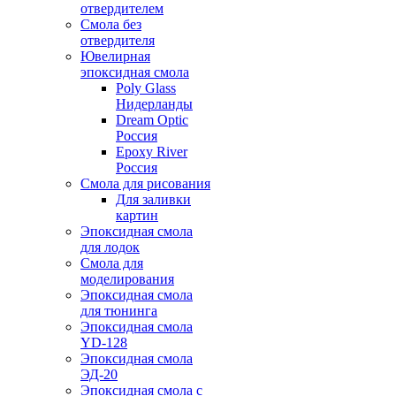
отвердителем
Смола без
отвердителя
Ювелирная
эпоксидная смола
Poly Glass
Нидерланды
Dream Optic
Россия
Epoxy River
Россия
Смола для рисования
Для заливки
картин
Эпоксидная смола
для лодок
Смола для
моделирования
Эпоксидная смола
для тюнинга
Эпоксидная смола
YD-128
Эпоксидная смола
ЭД-20
Эпоксидная смола с