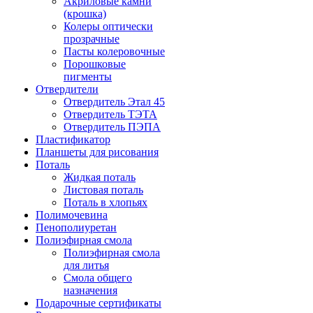
Акриловые камни
(крошка)
Колеры оптически
прозрачные
Пасты колеровочные
Порошковые
пигменты
Отвердители
Отвердитель Этал 45
Отвердитель ТЭТА
Отвердитель ПЭПА
Пластификатор
Планшеты для рисования
Поталь
Жидкая поталь
Листовая поталь
Поталь в хлопьях
Полимочевина
Пенополиуретан
Полиэфирная смола
Полиэфирная смола
для литья
Смола общего
назначения
Подарочные сертификаты