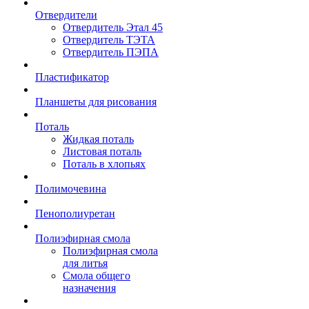
Отвердители
Отвердитель Этал 45
Отвердитель ТЭТА
Отвердитель ПЭПА
Пластификатор
Планшеты для рисования
Поталь
Жидкая поталь
Листовая поталь
Поталь в хлопьях
Полимочевина
Пенополиуретан
Полиэфирная смола
Полиэфирная смола
для литья
Смола общего
назначения