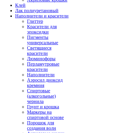
Клей
Лак полиуретановый
Наполнители и красители
Глиттер
Красители для
эпоксидки
Пигменты
универсальные
Светящиеся
красители
Люминофоры
Перламутровые
красители
Наполнители
Аэросил диоксид
кремния
Спиртовые
(алкогольные)
чернила
Грунт и крошка
Маркеры на
спиртовой основе
Порошок для
создания волн