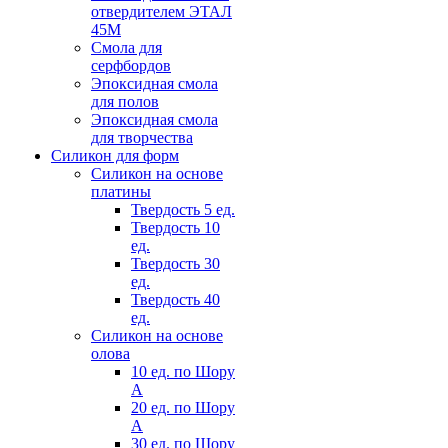
отвердителем ЭТАЛ
45М
Смола для
серфбордов
Эпоксидная смола
для полов
Эпоксидная смола
для творчества
Силикон для форм
Силикон на основе
платины
Твердость 5 ед.
Твердость 10
ед.
Твердость 30
ед.
Твердость 40
ед.
Силикон на основе
олова
10 ед. по Шору
А
20 ед. по Шору
А
30 ед. по Шору