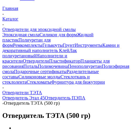
Главная
-
Каталог
-
Отвердители для эпоксидной смолы
Эпоксидная смола
Силикон для форм
Жидкий
пластик
Полиуретан для
форм
Ремкомплекты
Гелькоуты
Грунт
Инструменты
Камни и
декоративный наполнитель
Клей
Лак
полиуретановый
Наполнители и
красители
Отвердители
Пластификатор
Планшеты для
рисования
Поталь
Полимочевина
Пенополиуретан
Полиэфирная
смола
Подарочные сертификаты
Разделительные
составы
Силиконовые молды
Стеклоткань и
стеклолента
Стекломаты
Фурнитура для бижутерии
-
Отвердители ТЭТА
Отвердитель Этал 45
Отвердитель ПЭПА
-
Отвердитель ТЭТА (500 гр)
Отвердитель ТЭТА (500 гр)