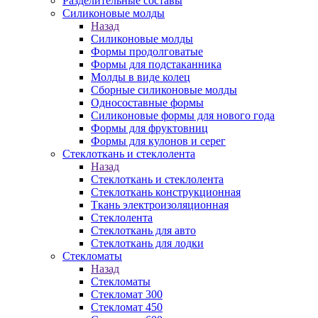
Разделительные составы
Силиконовые молды
Назад
Силиконовые молды
Формы продолговатые
Формы для подстаканника
Молды в виде колец
Сборные силиконовые молды
Односоставные формы
Силиконовые формы для нового года
Формы для фруктовниц
Формы для кулонов и серег
Стеклоткань и стеклолента
Назад
Стеклоткань и стеклолента
Стеклоткань конструкционная
Ткань электроизоляционная
Стеклолента
Стеклоткань для авто
Стеклоткань для лодки
Стекломаты
Назад
Стекломаты
Стекломат 300
Стекломат 450