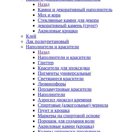
Назад
Камни и декоративный наполнитель
Мох и кора
Стеклянные камни для декора
декоративный камень (грунт)
Акриловые крошки
Клей
Лак полиуретановый
Наполнители и красители
Назад
Наполнители и красители
Глиттер
Красители для эпоксидки
Пигменты универсальные
Светящиеся красители
Люминофоры
Перламутровые красители
Наполнители
Аэросил диоксид кремния
Спиртовые (алкогольные) чернила
Грунт и крошка
Маркеры на спиртовой основе
Порошок для создания волн
Акриловые камни (крошка)
Колеры оптически прозрачные