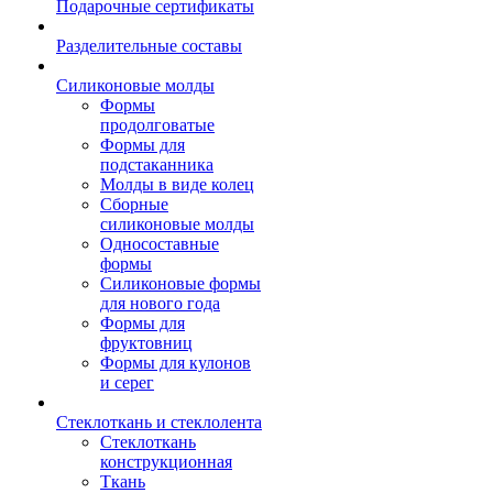
Подарочные сертификаты
Разделительные составы
Силиконовые молды
Формы
продолговатые
Формы для
подстаканника
Молды в виде колец
Сборные
силиконовые молды
Односоставные
формы
Силиконовые формы
для нового года
Формы для
фруктовниц
Формы для кулонов
и серег
Стеклоткань и стеклолента
Стеклоткань
конструкционная
Ткань