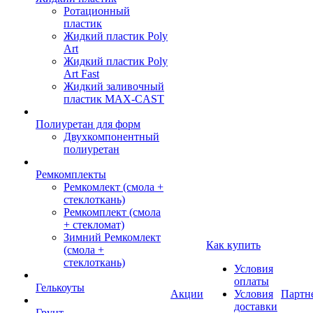
Ротационный
пластик
Жидкий пластик Poly
Art
Жидкий пластик Poly
Art Fast
Жидкий заливочный
пластик MAX-CAST
Полиуретан для форм
Двухкомпонентный
полиуретан
Ремкомплекты
Ремкомлект (смола +
стеклоткань)
Ремкомплект (смола
+ стекломат)
Зимний Ремкомлект
Как купить
(смола +
стеклоткань)
Условия
оплаты
Гелькоуты
Акции
Условия
Партн
доставки
Грунт