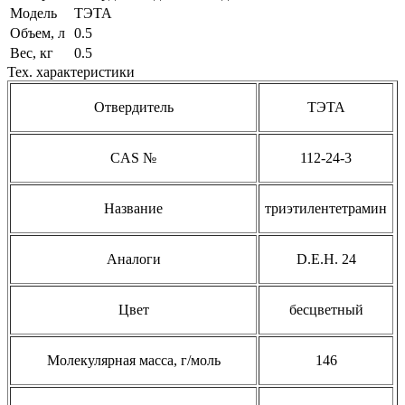
Модель
ТЭТА
Объем, л
0.5
Вес, кг
0.5
Тех. характеристики
Отвердитель
TЭTA
CAS №
112-24-3
Название
триэтилентетрамин
Аналоги
D.E.H. 24
Цвет
бесцветный
Молекулярная масса, г/моль
146