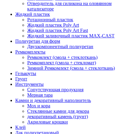
Отвердитель для силикона на оловянном
катализаторе
Жидкий пластик
Ротационный пластик
Жидкий пластик Poly Art
Жидкий пластик Poly Art Fast
Жидкий заливочный пластик MAX-CAST
Полиуретан для форм
Двухкомпонентный полиуретан
Ремкомплекты
Ремкомлект (смола + стеклоткань)
Ремкомплект (смола + стекломат)
Зимний Ремкомлект (смола + стеклоткань)
Гелькоуты
Грунт
Инструменты
Сопутствующая продукция
Мерная тара
Камни и декоративный наполнитель
Мох и кора
Стеклянные камни для декора
декоративный камень (грунт)
Акриловые крошки
Клей
Лак полиуретановый