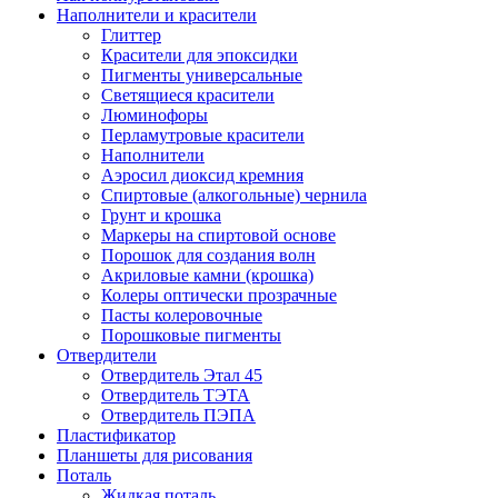
Наполнители и красители
Глиттер
Красители для эпоксидки
Пигменты универсальные
Светящиеся красители
Люминофоры
Перламутровые красители
Наполнители
Аэросил диоксид кремния
Спиртовые (алкогольные) чернила
Грунт и крошка
Маркеры на спиртовой основе
Порошок для создания волн
Акриловые камни (крошка)
Колеры оптически прозрачные
Пасты колеровочные
Порошковые пигменты
Отвердители
Отвердитель Этал 45
Отвердитель ТЭТА
Отвердитель ПЭПА
Пластификатор
Планшеты для рисования
Поталь
Жидкая поталь