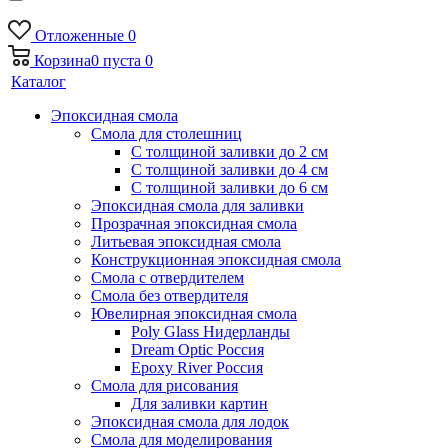
Отложенные
0
Корзина
0
пуста
0
Каталог
Эпоксидная смола
Смола для столешниц
С толщиной заливки до 2 см
С толщиной заливки до 4 см
С толщиной заливки до 6 см
Эпоксидная смола для заливки
Прозрачная эпоксидная смола
Литьевая эпоксидная смола
Конструкционная эпоксидная смола
Смола с отвердителем
Смола без отвердителя
Ювелирная эпоксидная смола
Poly Glass Нидерланды
Dream Optic Россия
Epoxy River Россия
Смола для рисования
Для заливки картин
Эпоксидная смола для лодок
Смола для моделирования