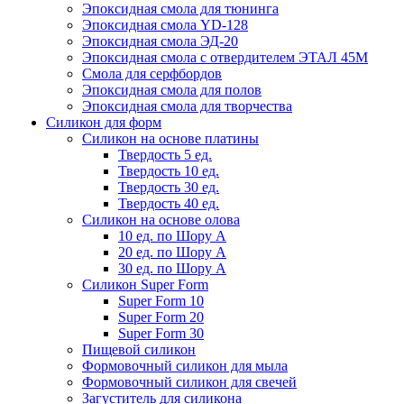
Эпоксидная смола для тюнинга
Эпоксидная смола YD-128
Эпоксидная смола ЭД-20
Эпоксидная смола с отвердителем ЭТАЛ 45М
Смола для серфбордов
Эпоксидная смола для полов
Эпоксидная смола для творчества
Силикон для форм
Силикон на основе платины
Твердость 5 ед.
Твердость 10 ед.
Твердость 30 ед.
Твердость 40 ед.
Силикон на основе олова
10 ед. по Шору А
20 ед. по Шору А
30 ед. по Шору А
Силикон Super Form
Super Form 10
Super Form 20
Super Form 30
Пищевой силикон
Формовочный силикон для мыла
Формовочный силикон для свечей
Загуститель для силикона