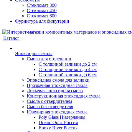
Стекломат 300
Стекломат 450
Стекломат 600
Фурнитура для бижутерии
Каталог
Эпоксидная смола
Смола для столешниц
С толщиной заливки до 2 см
С толщиной заливки до 4 см
С толщиной заливки до 6 см
Эпоксидная смола для заливки
Прозрачная эпоксидная смола
Литьевая эпоксидная смола
Конструкционная эпоксидная смола
Смола с отвердителем
Смола без отвердителя
Ювелирная эпоксидная смола
Poly Glass Нидерланды
Dream Optic Россия
Epoxy River Россия