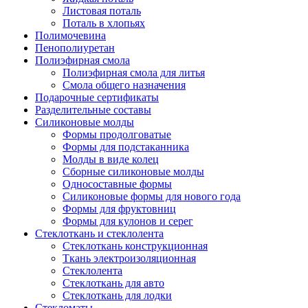
Листовая поталь
Поталь в хлопьях
Полимочевина
Пенополиуретан
Полиэфирная смола
Полиэфирная смола для литья
Смола общего назначения
Подарочные сертификаты
Разделительные составы
Силиконовые молды
Формы продолговатые
Формы для подстаканника
Молды в виде колец
Сборные силиконовые молды
Односоставные формы
Силиконовые формы для нового года
Формы для фруктовниц
Формы для кулонов и серег
Стеклоткань и стеклолента
Стеклоткань конструкционная
Ткань электроизоляционная
Стеклолента
Стеклоткань для авто
Стеклоткань для лодки
Стекломаты