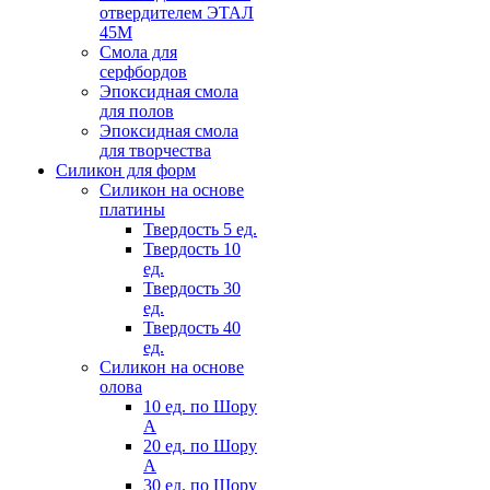
отвердителем ЭТАЛ
45М
Смола для
серфбордов
Эпоксидная смола
для полов
Эпоксидная смола
для творчества
Силикон для форм
Силикон на основе
платины
Твердость 5 ед.
Твердость 10
ед.
Твердость 30
ед.
Твердость 40
ед.
Силикон на основе
олова
10 ед. по Шору
А
20 ед. по Шору
А
30 ед. по Шору