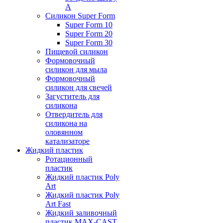
А
Силикон Super Form
Super Form 10
Super Form 20
Super Form 30
Пищевой силикон
Формовочный
силикон для мыла
Формовочный
силикон для свечей
Загуститель для
силикона
Отвердитель для
силикона на
оловянном
катализаторе
Жидкий пластик
Ротационный
пластик
Жидкий пластик Poly
Art
Жидкий пластик Poly
Art Fast
Жидкий заливочный
пластик MAX-CAST