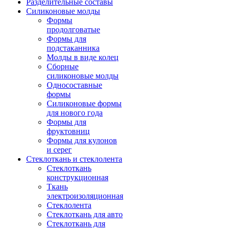
Разделительные составы
Силиконовые молды
Формы
продолговатые
Формы для
подстаканника
Молды в виде колец
Сборные
силиконовые молды
Односоставные
формы
Силиконовые формы
для нового года
Формы для
фруктовниц
Формы для кулонов
и серег
Стеклоткань и стеклолента
Стеклоткань
конструкционная
Ткань
электроизоляционная
Стеклолента
Стеклоткань для авто
Стеклоткань для