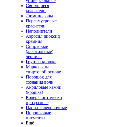
универсальные
Светящиеся
красители
Люминофоры
Перламутровые
красители
Наполнители
Аэросил диоксид
кремния
Спиртовые
(алкогольные)
чернила
Грунт и крошка
Маркеры на
спиртовой основе
Порошок для
создания волн
Акриловые камни
(крошка)
Колеры оптически
прозрачные
Пасты колеровочные
Порошковые
пигменты
Ещё