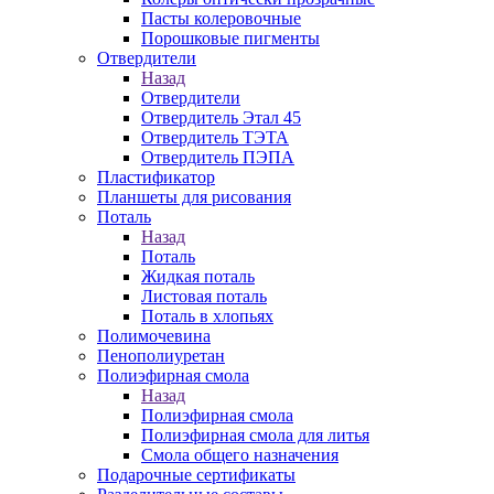
Пасты колеровочные
Порошковые пигменты
Отвердители
Назад
Отвердители
Отвердитель Этал 45
Отвердитель ТЭТА
Отвердитель ПЭПА
Пластификатор
Планшеты для рисования
Поталь
Назад
Поталь
Жидкая поталь
Листовая поталь
Поталь в хлопьях
Полимочевина
Пенополиуретан
Полиэфирная смола
Назад
Полиэфирная смола
Полиэфирная смола для литья
Смола общего назначения
Подарочные сертификаты