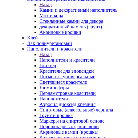
Назад
Камни и декоративный наполнитель
Мох и кора
Стеклянные камни для декора
декоративный камень (грунт)
Акриловые крошки
Клей
Лак полиуретановый
Наполнители и красители
Назад
Наполнители и красители
Глиттер
Красители для эпоксидки
Пигменты универсальные
Светящиеся красители
Люминофоры
Перламутровые красители
Наполнители
Аэросил диоксид кремния
Спиртовые (алкогольные) чернила
Грунт и крошка
Маркеры на спиртовой основе
Порошок для создания волн
Акриловые камни (крошка)
Колеры оптически прозрачные