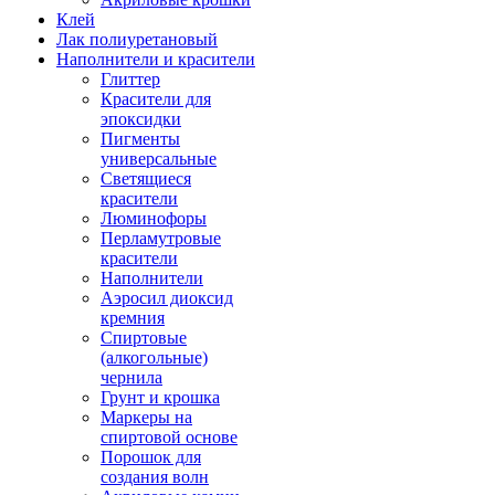
Клей
Лак полиуретановый
Наполнители и красители
Глиттер
Красители для
эпоксидки
Пигменты
универсальные
Светящиеся
красители
Люминофоры
Перламутровые
красители
Наполнители
Аэросил диоксид
кремния
Спиртовые
(алкогольные)
чернила
Грунт и крошка
Маркеры на
спиртовой основе
Порошок для
создания волн