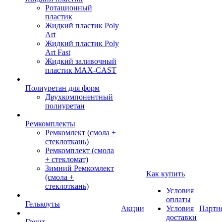
Ротационный
пластик
Жидкий пластик Poly
Art
Жидкий пластик Poly
Art Fast
Жидкий заливочный
пластик MAX-CAST
Полиуретан для форм
Двухкомпонентный
полиуретан
Ремкомплекты
Ремкомлект (смола +
стеклоткань)
Ремкомплект (смола
+ стекломат)
Зимний Ремкомлект
Как купить
(смола +
стеклоткань)
Условия
оплаты
Гелькоуты
Акции
Условия
Партн
доставки
Грунт