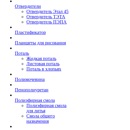
Отвердители
Отвердитель Этал 45
Отвердитель ТЭТА
Отвердитель ПЭПА
Пластификатор
Планшеты для рисования
Поталь
Жидкая поталь
Листовая поталь
Поталь в хлопьях
Полимочевина
Пенополиуретан
Полиэфирная смола
Полиэфирная смола
для литья
Смола общего
назначения