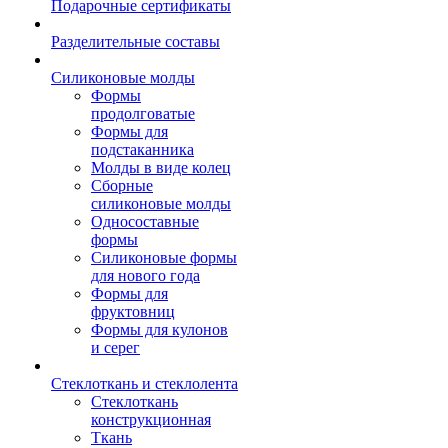
Подарочные сертификаты
Разделительные составы
Силиконовые молды
Формы
продолговатые
Формы для
подстаканника
Молды в виде колец
Сборные
силиконовые молды
Односоставные
формы
Силиконовые формы
для нового года
Формы для
фруктовниц
Формы для кулонов
и серег
Стеклоткань и стеклолента
Стеклоткань
конструкционная
Ткань