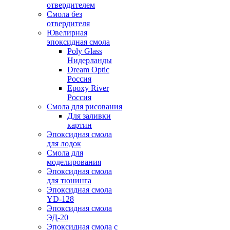
отвердителем
Смола без
отвердителя
Ювелирная
эпоксидная смола
Poly Glass
Нидерланды
Dream Optic
Россия
Epoxy River
Россия
Смола для рисования
Для заливки
картин
Эпоксидная смола
для лодок
Смола для
моделирования
Эпоксидная смола
для тюнинга
Эпоксидная смола
YD-128
Эпоксидная смола
ЭД-20
Эпоксидная смола с