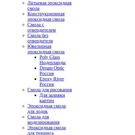
Литьевая эпоксидная
смола
Конструкционная
эпоксидная смола
Смола с
отвердителем
Смола без
отвердителя
Ювелирная
эпоксидная смола
Poly Glass
Нидерланды
Dream Optic
Россия
Epoxy River
Россия
Смола для рисования
Для заливки
картин
Эпоксидная смола
для лодок
Смола для
моделирования
Эпоксидная смола
для тюнинга