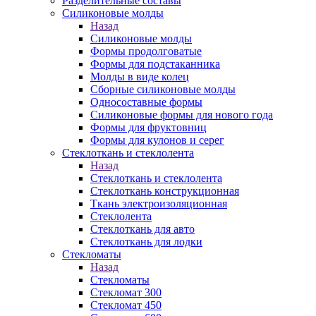
Разделительные составы
Силиконовые молды
Назад
Силиконовые молды
Формы продолговатые
Формы для подстаканника
Молды в виде колец
Сборные силиконовые молды
Односоставные формы
Силиконовые формы для нового года
Формы для фруктовниц
Формы для кулонов и серег
Стеклоткань и стеклолента
Назад
Стеклоткань и стеклолента
Стеклоткань конструкционная
Ткань электроизоляционная
Стеклолента
Стеклоткань для авто
Стеклоткань для лодки
Стекломаты
Назад
Стекломаты
Стекломат 300
Стекломат 450