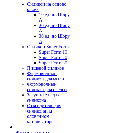
Силикон на основе
олова
10 ед. по Шору
А
20 ед. по Шору
А
30 ед. по Шору
А
Силикон Super Form
Super Form 10
Super Form 20
Super Form 30
Пищевой силикон
Формовочный
силикон для мыла
Формовочный
силикон для свечей
Загуститель для
силикона
Отвердитель для
силикона на
оловянном
катализаторе
Жидкий пластик