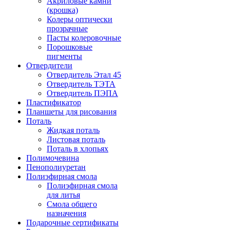
Акриловые камни
(крошка)
Колеры оптически
прозрачные
Пасты колеровочные
Порошковые
пигменты
Отвердители
Отвердитель Этал 45
Отвердитель ТЭТА
Отвердитель ПЭПА
Пластификатор
Планшеты для рисования
Поталь
Жидкая поталь
Листовая поталь
Поталь в хлопьях
Полимочевина
Пенополиуретан
Полиэфирная смола
Полиэфирная смола
для литья
Смола общего
назначения
Подарочные сертификаты