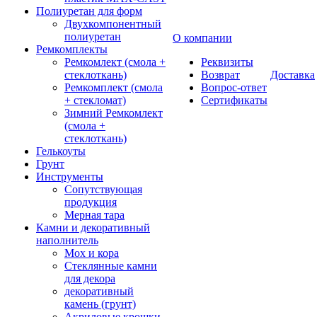
Полиуретан для форм
Двухкомпонентный
полиуретан
О компании
Ремкомплекты
Ремкомлект (смола +
Реквизиты
стеклоткань)
Возврат
Доставка
Ремкомплект (смола
Вопрос-ответ
+ стекломат)
Сертификаты
Зимний Ремкомлект
(смола +
стеклоткань)
Гелькоуты
Грунт
Инструменты
Сопутствующая
продукция
Мерная тара
Камни и декоративный
наполнитель
Мох и кора
Стеклянные камни
для декора
декоративный
камень (грунт)
Акриловые крошки