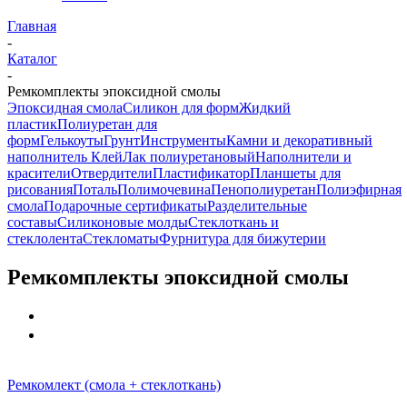
Главная
-
Каталог
-
Ремкомплекты эпоксидной смолы
Эпоксидная смола
Силикон для форм
Жидкий
пластик
Полиуретан для
форм
Гелькоуты
Грунт
Инструменты
Камни и декоративный
наполнитель
Клей
Лак полиуретановый
Наполнители и
красители
Отвердители
Пластификатор
Планшеты для
рисования
Поталь
Полимочевина
Пенополиуретан
Полиэфирная
смола
Подарочные сертификаты
Разделительные
составы
Силиконовые молды
Стеклоткань и
стеклолента
Стекломаты
Фурнитура для бижутерии
Ремкомплекты эпоксидной смолы
Ремкомлект (смола + стеклоткань)