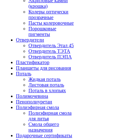
Акриловые камни
(крошка)
Колеры оптически
прозрачные
Пасты колеровочные
Порошковые
пигменты
Отвердители
Отвердитель Этал 45
Отвердитель ТЭТА
Отвердитель ПЭПА
Пластификатор
Планшеты для рисования
Поталь
Жидкая поталь
Листовая поталь
Поталь в хлопьях
Полимочевина
Пенополиуретан
Полиэфирная смола
Полиэфирная смола
для литья
Смола общего
назначения
Подарочные сертификаты