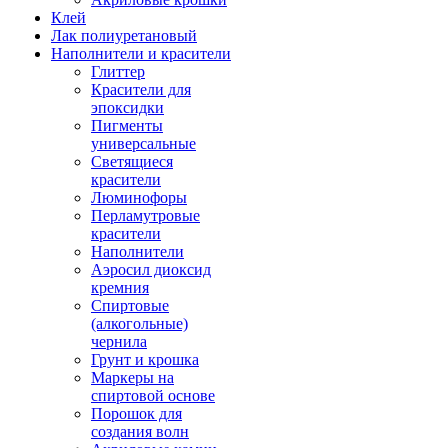
Клей
Лак полиуретановый
Наполнители и красители
Глиттер
Красители для
эпоксидки
Пигменты
универсальные
Светящиеся
красители
Люминофоры
Перламутровые
красители
Наполнители
Аэросил диоксид
кремния
Спиртовые
(алкогольные)
чернила
Грунт и крошка
Маркеры на
спиртовой основе
Порошок для
создания волн