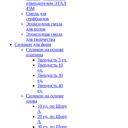
отвердителем ЭТАЛ
45М
Смола для
серфбордов
Эпоксидная смола
для полов
Эпоксидная смола
для творчества
Силикон для форм
Силикон на основе
платины
Твердость 5 ед.
Твердость 10
ед.
Твердость 30
ед.
Твердость 40
ед.
Силикон на основе
олова
10 ед. по Шору
А
20 ед. по Шору
А
30 ед. по Шору