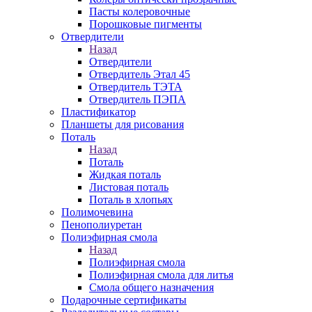
Пасты колеровочные
Порошковые пигменты
Отвердители
Назад
Отвердители
Отвердитель Этал 45
Отвердитель ТЭТА
Отвердитель ПЭПА
Пластификатор
Планшеты для рисования
Поталь
Назад
Поталь
Жидкая поталь
Листовая поталь
Поталь в хлопьях
Полимочевина
Пенополиуретан
Полиэфирная смола
Назад
Полиэфирная смола
Полиэфирная смола для литья
Смола общего назначения
Подарочные сертификаты