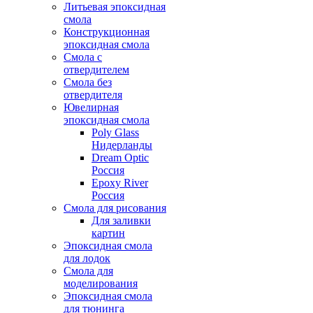
Литьевая эпоксидная
смола
Конструкционная
эпоксидная смола
Смола с
отвердителем
Смола без
отвердителя
Ювелирная
эпоксидная смола
Poly Glass
Нидерланды
Dream Optic
Россия
Epoxy River
Россия
Смола для рисования
Для заливки
картин
Эпоксидная смола
для лодок
Смола для
моделирования
Эпоксидная смола
для тюнинга