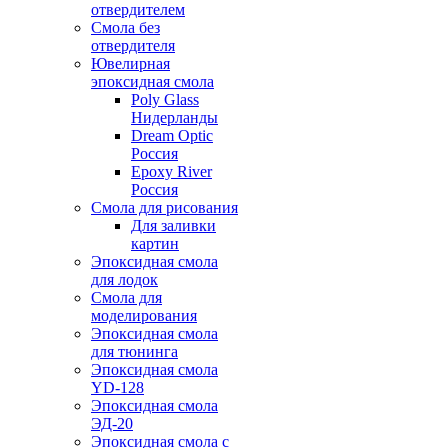
отвердителем
Смола без
отвердителя
Ювелирная
эпоксидная смола
Poly Glass
Нидерланды
Dream Optic
Россия
Epoxy River
Россия
Смола для рисования
Для заливки
картин
Эпоксидная смола
для лодок
Смола для
моделирования
Эпоксидная смола
для тюнинга
Эпоксидная смола
YD-128
Эпоксидная смола
ЭД-20
Эпоксидная смола с