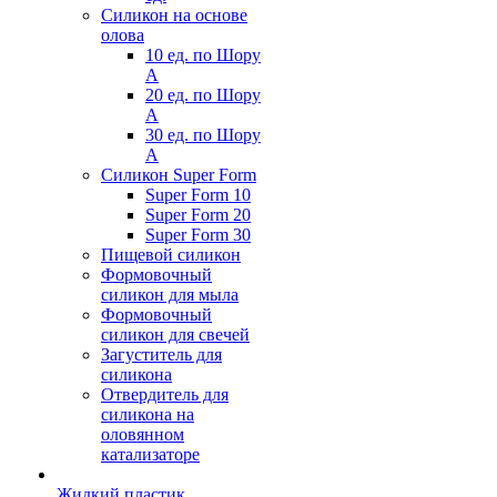
Силикон на основе
олова
10 ед. по Шору
А
20 ед. по Шору
А
30 ед. по Шору
А
Силикон Super Form
Super Form 10
Super Form 20
Super Form 30
Пищевой силикон
Формовочный
силикон для мыла
Формовочный
силикон для свечей
Загуститель для
силикона
Отвердитель для
силикона на
оловянном
катализаторе
Жидкий пластик