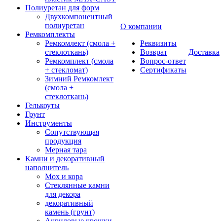
Полиуретан для форм
Двухкомпонентный
полиуретан
О компании
Ремкомплекты
Ремкомлект (смола +
Реквизиты
стеклоткань)
Возврат
Доставка
Ремкомплект (смола
Вопрос-ответ
+ стекломат)
Сертификаты
Зимний Ремкомлект
(смола +
стеклоткань)
Гелькоуты
Грунт
Инструменты
Сопутствующая
продукция
Мерная тара
Камни и декоративный
наполнитель
Мох и кора
Стеклянные камни
для декора
декоративный
камень (грунт)
Акриловые крошки