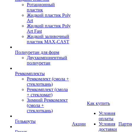
Ротационный
пластик
Жидкий пластик Poly
Art
Жидкий пластик Poly
Art Fast
Жидкий заливочный
пластик MAX-CAST
Полиуретан для форм
Двухкомпонентный
полиуретан
Ремкомплекты
Ремкомлект (смола +
стеклоткань)
Ремкомплект (смола
+ стекломат)
Зимний Ремкомлект
Как купить
(смола +
стеклоткань)
Условия
оплаты
Гелькоуты
Акции
Условия
Партн
доставки
Грунт