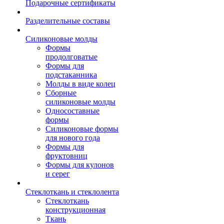
Подарочные сертификаты
Разделительные составы
Силиконовые молды
Формы
продолговатые
Формы для
подстаканника
Молды в виде колец
Сборные
силиконовые молды
Односоставные
формы
Силиконовые формы
для нового года
Формы для
фруктовниц
Формы для кулонов
и серег
Стеклоткань и стеклолента
Стеклоткань
конструкционная
Ткань