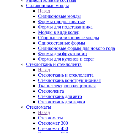
Разделительные составы
Силиконовые молды
Назад
Силиконовые молды
Формы продолговатые
Формы для подстаканника
Молды в виде колец
Сборные силиконовые молды
Односоставные формы
Силиконовые формы для нового года
Формы для фруктовниц
Формы для кулонов и серег
Стеклоткань и стеклолента
Назад
Стеклоткань и стеклолента
Стеклоткань конструкционная
Ткань электроизоляционная
Стеклолента
Стеклоткань для авто
Стеклоткань для лодки
Стекломаты
Назад
Стекломаты
Стекломат 300
Стекломат 450