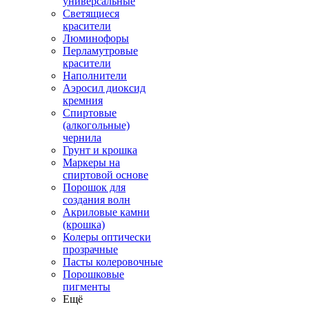
универсальные
Светящиеся
красители
Люминофоры
Перламутровые
красители
Наполнители
Аэросил диоксид
кремния
Спиртовые
(алкогольные)
чернила
Грунт и крошка
Маркеры на
спиртовой основе
Порошок для
создания волн
Акриловые камни
(крошка)
Колеры оптически
прозрачные
Пасты колеровочные
Порошковые
пигменты
Ещё