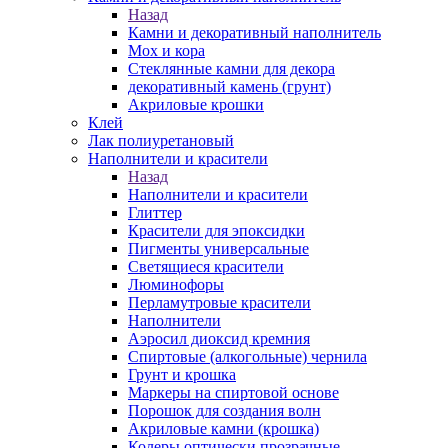
Назад
Камни и декоративный наполнитель
Мох и кора
Стеклянные камни для декора
декоративный камень (грунт)
Акриловые крошки
Клей
Лак полиуретановый
Наполнители и красители
Назад
Наполнители и красители
Глиттер
Красители для эпоксидки
Пигменты универсальные
Светящиеся красители
Люминофоры
Перламутровые красители
Наполнители
Аэросил диоксид кремния
Спиртовые (алкогольные) чернила
Грунт и крошка
Маркеры на спиртовой основе
Порошок для создания волн
Акриловые камни (крошка)
Колеры оптически прозрачные