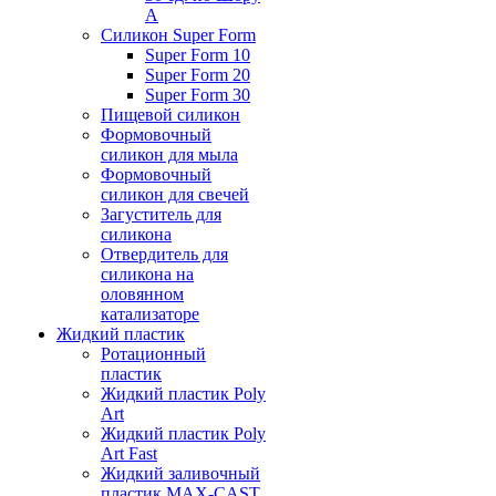
А
Силикон Super Form
Super Form 10
Super Form 20
Super Form 30
Пищевой силикон
Формовочный
силикон для мыла
Формовочный
силикон для свечей
Загуститель для
силикона
Отвердитель для
силикона на
оловянном
катализаторе
Жидкий пластик
Ротационный
пластик
Жидкий пластик Poly
Art
Жидкий пластик Poly
Art Fast
Жидкий заливочный
пластик MAX-CAST