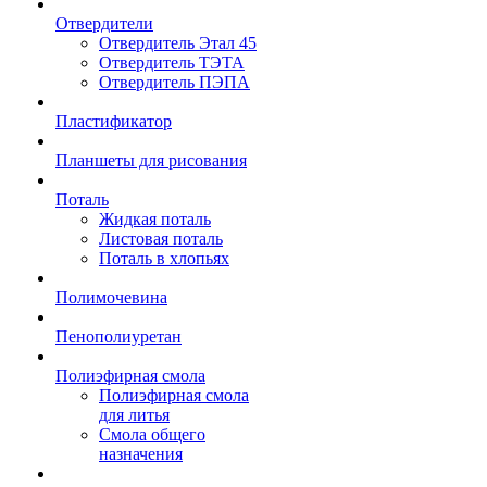
Отвердители
Отвердитель Этал 45
Отвердитель ТЭТА
Отвердитель ПЭПА
Пластификатор
Планшеты для рисования
Поталь
Жидкая поталь
Листовая поталь
Поталь в хлопьях
Полимочевина
Пенополиуретан
Полиэфирная смола
Полиэфирная смола
для литья
Смола общего
назначения