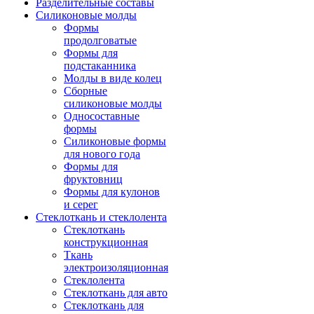
Разделительные составы
Силиконовые молды
Формы
продолговатые
Формы для
подстаканника
Молды в виде колец
Сборные
силиконовые молды
Односоставные
формы
Силиконовые формы
для нового года
Формы для
фруктовниц
Формы для кулонов
и серег
Стеклоткань и стеклолента
Стеклоткань
конструкционная
Ткань
электроизоляционная
Стеклолента
Стеклоткань для авто
Стеклоткань для