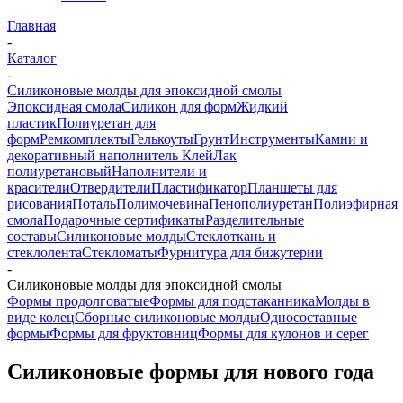
Главная
-
Каталог
-
Силиконовые молды для эпоксидной смолы
Эпоксидная смола
Силикон для форм
Жидкий
пластик
Полиуретан для
форм
Ремкомплекты
Гелькоуты
Грунт
Инструменты
Камни и
декоративный наполнитель
Клей
Лак
полиуретановый
Наполнители и
красители
Отвердители
Пластификатор
Планшеты для
рисования
Поталь
Полимочевина
Пенополиуретан
Полиэфирная
смола
Подарочные сертификаты
Разделительные
составы
Силиконовые молды
Стеклоткань и
стеклолента
Стекломаты
Фурнитура для бижутерии
-
Силиконовые молды для эпоксидной смолы
Формы продолговатые
Формы для подстаканника
Молды в
виде колец
Сборные силиконовые молды
Односоставные
формы
Формы для фруктовниц
Формы для кулонов и серег
Силиконовые формы для нового года