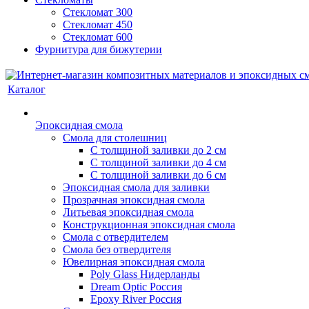
Стекломат 300
Стекломат 450
Стекломат 600
Фурнитура для бижутерии
Каталог
Эпоксидная смола
Смола для столешниц
С толщиной заливки до 2 см
С толщиной заливки до 4 см
С толщиной заливки до 6 см
Эпоксидная смола для заливки
Прозрачная эпоксидная смола
Литьевая эпоксидная смола
Конструкционная эпоксидная смола
Смола с отвердителем
Смола без отвердителя
Ювелирная эпоксидная смола
Poly Glass Нидерланды
Dream Optic Россия
Epoxy River Россия