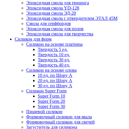
Эпоксидная смола для тюнинга
Эпоксидная смола YD-128
Эпоксидная смола ЭД-20
Эпоксидная смола с отвердителем ЭТАЛ 45М
Смола для серфбордов
Эпоксидная смола для полов
Эпоксидная смола для творчества
Силикон для форм
Силикон на основе платины
Твердость 5 ед.
Твердость 10 ед.
Твердость 30 ед.
Твердость 40 ед.
Силикон на основе олова
10 ед. по Шору А
20 ед. по Шору А
30 ед. по Шору А
Силикон Super Form
Super Form 10
Super Form 20
Super Form 30
Пищевой силикон
Формовочный силикон для мыла
Формовочный силикон для свечей
Загуститель для силикона