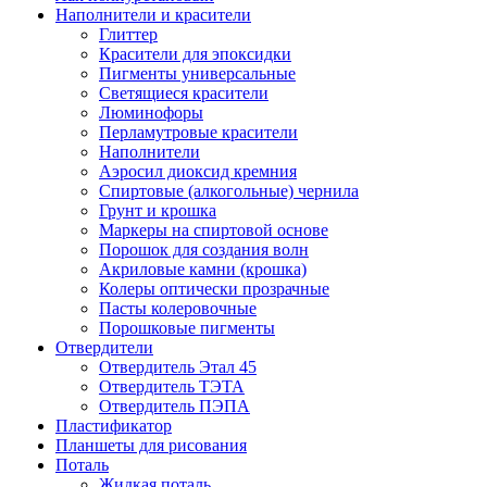
Наполнители и красители
Глиттер
Красители для эпоксидки
Пигменты универсальные
Светящиеся красители
Люминофоры
Перламутровые красители
Наполнители
Аэросил диоксид кремния
Спиртовые (алкогольные) чернила
Грунт и крошка
Маркеры на спиртовой основе
Порошок для создания волн
Акриловые камни (крошка)
Колеры оптически прозрачные
Пасты колеровочные
Порошковые пигменты
Отвердители
Отвердитель Этал 45
Отвердитель ТЭТА
Отвердитель ПЭПА
Пластификатор
Планшеты для рисования
Поталь
Жидкая поталь