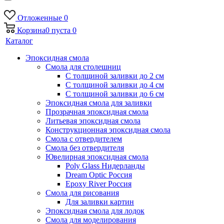
Отложенные
0
Корзина
0
пуста
0
Каталог
Эпоксидная смола
Смола для столешниц
С толщиной заливки до 2 см
С толщиной заливки до 4 см
С толщиной заливки до 6 см
Эпоксидная смола для заливки
Прозрачная эпоксидная смола
Литьевая эпоксидная смола
Конструкционная эпоксидная смола
Смола с отвердителем
Смола без отвердителя
Ювелирная эпоксидная смола
Poly Glass Нидерланды
Dream Optic Россия
Epoxy River Россия
Смола для рисования
Для заливки картин
Эпоксидная смола для лодок
Смола для моделирования