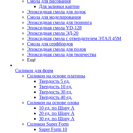
Смола для рисования
Для заливки картин
Эпоксидная смола для лодок
Смола для моделирования
Эпоксидная смола для тюнинга
Эпоксидная смола YD-128
Эпоксидная смола ЭД-20
Эпоксидная смола с отвердителем ЭТАЛ 45М
Смола для серфбордов
Эпоксидная смола для полов
Эпоксидная смола для творчества
Ещё
Силикон для форм
Силикон на основе платины
Твердость 5 ед.
Твердость 10 ед.
Твердость 30 ед.
Твердость 40 ед.
Силикон на основе олова
10 ед. по Шору А
20 ед. по Шору А
30 ед. по Шору А
Силикон Super Form
Super Form 10