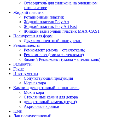
Отвердитель для силикона на оловянном
катализаторе
Жидкий пластик
Ротационный пластик
Жидкий пластик Poly Art
Жидкий пластик Poly Art Fast
Жидкий заливочный пластик MAX-CAST
Полиуретан для форм
Двухкомпонентный полиуретан
Ремкомплекты
Ремкомлект (смола + стеклоткань)
Ремкомплект (смола + стекломат)
Зимний Ремкомлект (смола + стеклоткань)
Гелькоуты
Грунт
Инструменты
Сопутствующая продукция
Мерная тара
Камни и декоративный наполнитель
Мох и кора
Стеклянные камни для декора
декоративный камень (грунт)
Акриловые крошки
Клей
Лак полиуретановый