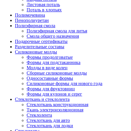
Листовая поталь
Поталь в хлопьях
Полимочевина
Пенополиуретан
Полиэфирная смола
Полиэфирная смола для литья
Смола общего назначения
Подарочные сертификаты
Разделительные составы
Силиконовые молды
Формы продолговатые
Формы для подстаканника
Молды в виде колец
Сборные силиконовые молды
Односоставные формы
Силиконовые формы для нового года
Формы для фруктовниц
Формы для кулонов и серег
Стеклоткань и стеклолента
Стеклоткань конструкционная
Ткань электроизоляционная
Стеклолента
Стеклоткань для авто
Стеклоткань для лодки
Стекломаты