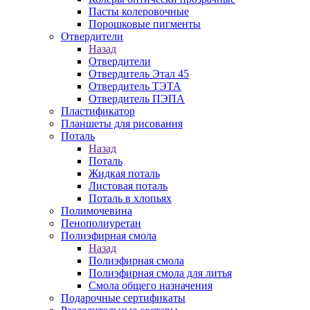
Пасты колеровочные
Порошковые пигменты
Отвердители
Назад
Отвердители
Отвердитель Этал 45
Отвердитель ТЭТА
Отвердитель ПЭПА
Пластификатор
Планшеты для рисования
Поталь
Назад
Поталь
Жидкая поталь
Листовая поталь
Поталь в хлопьях
Полимочевина
Пенополиуретан
Полиэфирная смола
Назад
Полиэфирная смола
Полиэфирная смола для литья
Смола общего назначения
Подарочные сертификаты