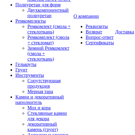
Полиуретан для форм
Двухкомпонентный
полиуретан
О компании
Ремкомплекты
Ремкомлект (смола +
Реквизиты
стеклоткань)
Возврат
Доставка
Ремкомплект (смола
Вопрос-ответ
+ стекломат)
Сертификаты
Зимний Ремкомлект
(смола +
стеклоткань)
Гелькоуты
Грунт
Инструменты
Сопутствующая
продукция
Мерная тара
Камни и декоративный
наполнитель
Мох и кора
Стеклянные камни
для декора
декоративный
камень (грунт)
Акриловые крошки