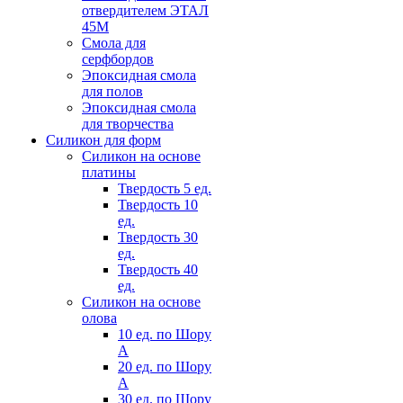
отвердителем ЭТАЛ
45М
Смола для
серфбордов
Эпоксидная смола
для полов
Эпоксидная смола
для творчества
Силикон для форм
Силикон на основе
платины
Твердость 5 ед.
Твердость 10
ед.
Твердость 30
ед.
Твердость 40
ед.
Силикон на основе
олова
10 ед. по Шору
А
20 ед. по Шору
А
30 ед. по Шору