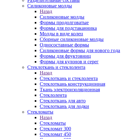
Разделительные составы
Силиконовые молды
Назад
Силиконовые молды
Формы продолговатые
Формы для подстаканника
Молды в виде колец
Сборные силиконовые молды
Односоставные формы
Силиконовые формы для нового года
Формы для фруктовниц
Формы для кулонов и серег
Стеклоткань и стеклолента
Назад
Стеклоткань и стеклолента
Стеклоткань конструкционная
Ткань электроизоляционная
Стеклолента
Стеклоткань для авто
Стеклоткань для лодки
Стекломаты
Назад
Стекломаты
Стекломат 300
Стекломат 450