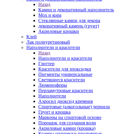
Назад
Камни и декоративный наполнитель
Мох и кора
Стеклянные камни для декора
декоративный камень (грунт)
Акриловые крошки
Клей
Лак полиуретановый
Наполнители и красители
Назад
Наполнители и красители
Глиттер
Красители для эпоксидки
Пигменты универсальные
Светящиеся красители
Люминофоры
Перламутровые красители
Наполнители
Аэросил диоксид кремния
Спиртовые (алкогольные) чернила
Грунт и крошка
Маркеры на спиртовой основе
Порошок для создания волн
Акриловые камни (крошка)
Колеры оптически прозрачные