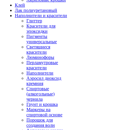
Клей
Лак полиуретановый
Наполнители и красители
Глиттер
Красители для
эпоксидки
Пигменты
универсальные
Светящиеся
красители
Люминофоры
Перламутровые
красители
Наполнители
Аэросил диоксид
кремния
Спиртовые
(алкогольные)
чернила
Грунт и крошка
Маркеры на
спиртовой основе
Порошок для
создания волн