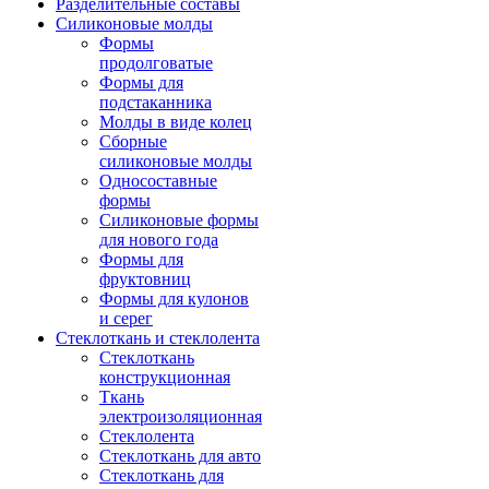
Разделительные составы
Силиконовые молды
Формы
продолговатые
Формы для
подстаканника
Молды в виде колец
Сборные
силиконовые молды
Односоставные
формы
Силиконовые формы
для нового года
Формы для
фруктовниц
Формы для кулонов
и серег
Стеклоткань и стеклолента
Стеклоткань
конструкционная
Ткань
электроизоляционная
Стеклолента
Стеклоткань для авто
Стеклоткань для