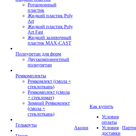
Ротационный
пластик
Жидкий пластик Poly
Art
Жидкий пластик Poly
Art Fast
Жидкий заливочный
пластик MAX-CAST
Полиуретан для форм
Двухкомпонентный
полиуретан
Ремкомплекты
Ремкомлект (смола +
стеклоткань)
Ремкомплект (смола
+ стекломат)
Зимний Ремкомлект
Как купить
(смола +
стеклоткань)
Условия
оплаты
Гелькоуты
Акции
Условия
Партн
доставки
Грунт