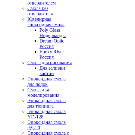
отвердителем
Смола без
отвердителя
Ювелирная
эпоксидная смола
Poly Glass
Нидерланды
Dream Optic
Россия
Epoxy River
Россия
Смола для рисования
Для заливки
картин
Эпоксидная смола
для лодок
Смола для
моделирования
Эпоксидная смола
для тюнинга
Эпоксидная смола
YD-128
Эпоксидная смола
ЭД-20
Эпоксидная смола с