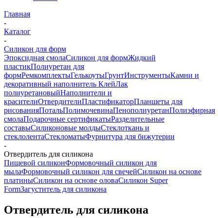
Главная
-
Каталог
-
Силикон для форм
Эпоксидная смола
Силикон для форм
Жидкий
пластик
Полиуретан для
форм
Ремкомплекты
Гелькоуты
Грунт
Инструменты
Камни и
декоративный наполнитель
Клей
Лак
полиуретановый
Наполнители и
красители
Отвердители
Пластификатор
Планшеты для
рисования
Поталь
Полимочевина
Пенополиуретан
Полиэфирная
смола
Подарочные сертификаты
Разделительные
составы
Силиконовые молды
Стеклоткань и
стеклолента
Стекломаты
Фурнитура для бижутерии
-
Отвердитель для силикона
Пищевой силикон
Формовочный силикон для
мыла
Формовочный силикон для свечей
Силикон на основе
платины
Силикон на основе олова
Силикон Super
Form
Загуститель для силикона
Отвердитель для силикона