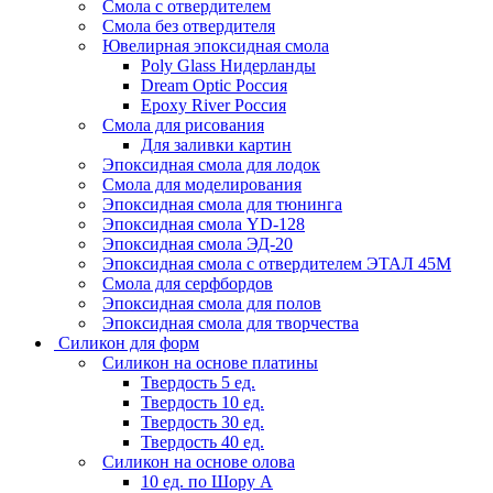
Смола с отвердителем
Смола без отвердителя
Ювелирная эпоксидная смола
Poly Glass Нидерланды
Dream Optic Россия
Epoxy River Россия
Смола для рисования
Для заливки картин
Эпоксидная смола для лодок
Смола для моделирования
Эпоксидная смола для тюнинга
Эпоксидная смола YD-128
Эпоксидная смола ЭД-20
Эпоксидная смола с отвердителем ЭТАЛ 45М
Смола для серфбордов
Эпоксидная смола для полов
Эпоксидная смола для творчества
Силикон для форм
Силикон на основе платины
Твердость 5 ед.
Твердость 10 ед.
Твердость 30 ед.
Твердость 40 ед.
Силикон на основе олова
10 ед. по Шору А