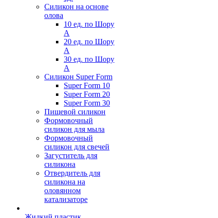
Силикон на основе
олова
10 ед. по Шору
А
20 ед. по Шору
А
30 ед. по Шору
А
Силикон Super Form
Super Form 10
Super Form 20
Super Form 30
Пищевой силикон
Формовочный
силикон для мыла
Формовочный
силикон для свечей
Загуститель для
силикона
Отвердитель для
силикона на
оловянном
катализаторе
Жидкий пластик