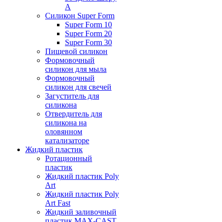
А
Силикон Super Form
Super Form 10
Super Form 20
Super Form 30
Пищевой силикон
Формовочный
силикон для мыла
Формовочный
силикон для свечей
Загуститель для
силикона
Отвердитель для
силикона на
оловянном
катализаторе
Жидкий пластик
Ротационный
пластик
Жидкий пластик Poly
Art
Жидкий пластик Poly
Art Fast
Жидкий заливочный
пластик MAX-CAST