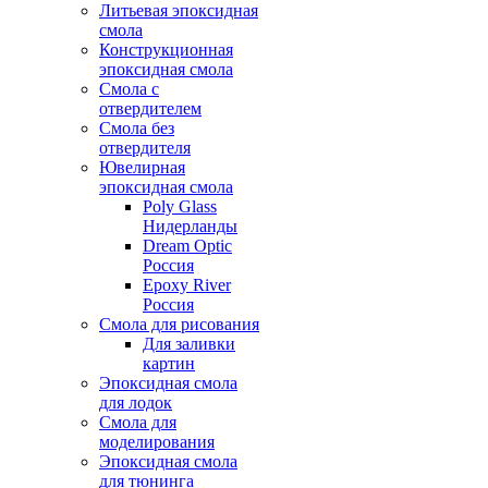
Литьевая эпоксидная
смола
Конструкционная
эпоксидная смола
Смола с
отвердителем
Смола без
отвердителя
Ювелирная
эпоксидная смола
Poly Glass
Нидерланды
Dream Optic
Россия
Epoxy River
Россия
Смола для рисования
Для заливки
картин
Эпоксидная смола
для лодок
Смола для
моделирования
Эпоксидная смола
для тюнинга