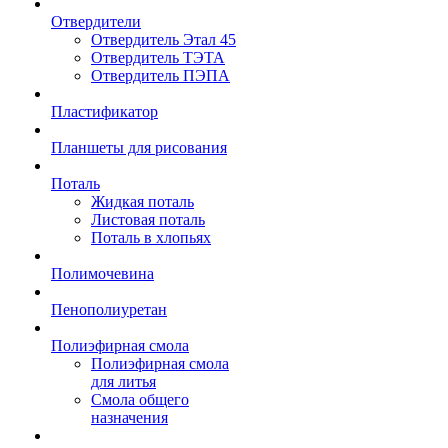
Отвердители
Отвердитель Этал 45
Отвердитель ТЭТА
Отвердитель ПЭПА
Пластификатор
Планшеты для рисования
Поталь
Жидкая поталь
Листовая поталь
Поталь в хлопьях
Полимочевина
Пенополиуретан
Полиэфирная смола
Полиэфирная смола
для литья
Смола общего
назначения