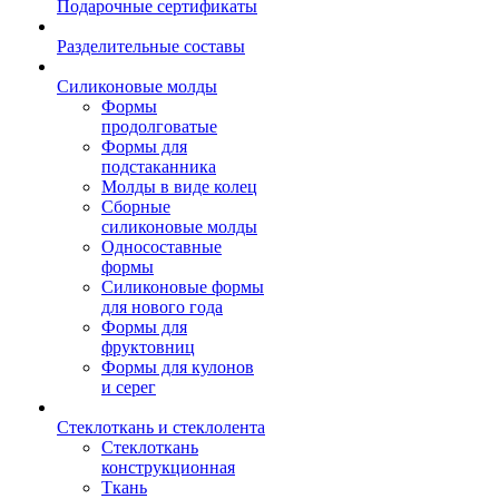
Подарочные сертификаты
Разделительные составы
Силиконовые молды
Формы
продолговатые
Формы для
подстаканника
Молды в виде колец
Сборные
силиконовые молды
Односоставные
формы
Силиконовые формы
для нового года
Формы для
фруктовниц
Формы для кулонов
и серег
Стеклоткань и стеклолента
Стеклоткань
конструкционная
Ткань