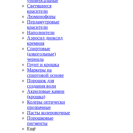
универсальные
Светящиеся
красители
Люминофоры
Перламутровые
красители
Наполнители
Аэросил диоксид
кремния
Спиртовые
(алкогольные)
чернила
Грунт и крошка
Маркеры на
спиртовой основе
Порошок для
создания волн
Акриловые камни
(крошка)
Колеры оптически
прозрачные
Пасты колеровочные
Порошковые
пигменты
Ещё