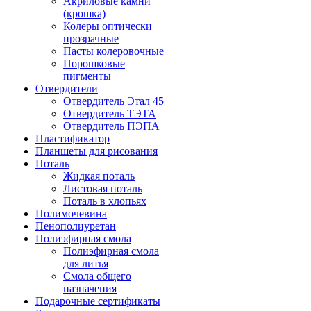
Акриловые камни
(крошка)
Колеры оптически
прозрачные
Пасты колеровочные
Порошковые
пигменты
Отвердители
Отвердитель Этал 45
Отвердитель ТЭТА
Отвердитель ПЭПА
Пластификатор
Планшеты для рисования
Поталь
Жидкая поталь
Листовая поталь
Поталь в хлопьях
Полимочевина
Пенополиуретан
Полиэфирная смола
Полиэфирная смола
для литья
Смола общего
назначения
Подарочные сертификаты