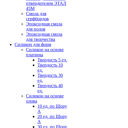
отвердителем ЭТАЛ
45М
Смола для
серфбордов
Эпоксидная смола
для полов
Эпоксидная смола
для творчества
Силикон для форм
Силикон на основе
платины
Твердость 5 ед.
Твердость 10
ед.
Твердость 30
ед.
Твердость 40
ед.
Силикон на основе
олова
10 ед. по Шору
А
20 ед. по Шору
А
30 ед. по Шору