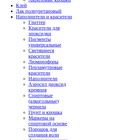
Клей
Лак полиуретановый
Наполнители и красители
Глиттер
Красители для
эпоксидки
Пигменты
универсальные
Светящиеся
красители
Люминофоры
Перламутровые
красители
Наполнители
Аэросил диоксид
кремния
Спиртовые
(алкогольные)
чернила
Грунт и крошка
Маркеры на
спиртовой основе
Порошок для
создания волн