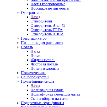
Пасты колеровочные
Порошковые пигменты
Отвердители
Назад
Отвердители
Отвердитель Этал 45
Отвердитель ТЭТА
Отвердитель ПЭПА
Пластификатор
Планшеты для рисования
Поталь
Назад
Поталь
Жидкая поталь
Листовая поталь
Поталь в хлопьях
Полимочевина
Пенополиуретан
Полиэфирная смола
Назад
Полиэфирная смола
Полиэфирная смола для литья
Смола общего назначения
Подарочные сертификаты