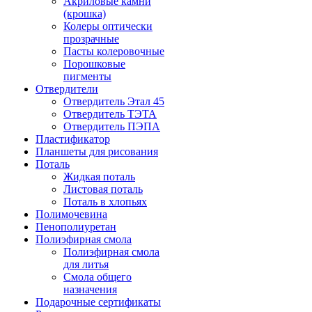
Акриловые камни
(крошка)
Колеры оптически
прозрачные
Пасты колеровочные
Порошковые
пигменты
Отвердители
Отвердитель Этал 45
Отвердитель ТЭТА
Отвердитель ПЭПА
Пластификатор
Планшеты для рисования
Поталь
Жидкая поталь
Листовая поталь
Поталь в хлопьях
Полимочевина
Пенополиуретан
Полиэфирная смола
Полиэфирная смола
для литья
Смола общего
назначения
Подарочные сертификаты