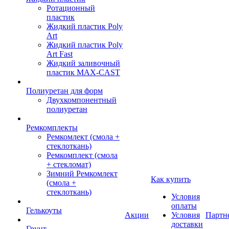
Ротационный
пластик
Жидкий пластик Poly
Art
Жидкий пластик Poly
Art Fast
Жидкий заливочный
пластик MAX-CAST
Полиуретан для форм
Двухкомпонентный
полиуретан
Ремкомплекты
Ремкомлект (смола +
стеклоткань)
Ремкомплект (смола
+ стекломат)
Зимний Ремкомлект
Как купить
(смола +
стеклоткань)
Условия
оплаты
Гелькоуты
Акции
Условия
Партн
доставки
Грунт