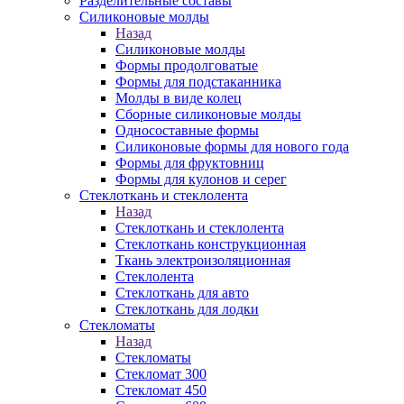
Разделительные составы
Силиконовые молды
Назад
Силиконовые молды
Формы продолговатые
Формы для подстаканника
Молды в виде колец
Сборные силиконовые молды
Односоставные формы
Силиконовые формы для нового года
Формы для фруктовниц
Формы для кулонов и серег
Стеклоткань и стеклолента
Назад
Стеклоткань и стеклолента
Стеклоткань конструкционная
Ткань электроизоляционная
Стеклолента
Стеклоткань для авто
Стеклоткань для лодки
Стекломаты
Назад
Стекломаты
Стекломат 300
Стекломат 450