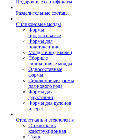
Подарочные сертификаты
Разделительные составы
Силиконовые молды
Формы
продолговатые
Формы для
подстаканника
Молды в виде колец
Сборные
силиконовые молды
Односоставные
формы
Силиконовые формы
для нового года
Формы для
фруктовниц
Формы для кулонов
и серег
Стеклоткань и стеклолента
Стеклоткань
конструкционная
Ткань