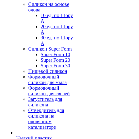
Силикон на основе
олова
10 ед. по Шору
А
20 ед. по Шору
А
30 ед. по Шору
А
Силикон Super Form
Super Form 10
Super Form 20
Super Form 30
Пищевой силикон
Формовочный
силикон для мыла
Формовочный
силикон для свечей
Загуститель для
силикона
Отвердитель для
силикона на
оловянном
катализаторе
Жидкий пластик