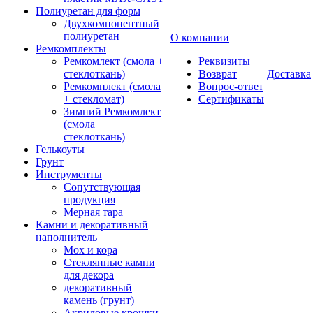
Полиуретан для форм
Двухкомпонентный
полиуретан
О компании
Ремкомплекты
Ремкомлект (смола +
Реквизиты
стеклоткань)
Возврат
Доставка
Ремкомплект (смола
Вопрос-ответ
+ стекломат)
Сертификаты
Зимний Ремкомлект
(смола +
стеклоткань)
Гелькоуты
Грунт
Инструменты
Сопутствующая
продукция
Мерная тара
Камни и декоративный
наполнитель
Мох и кора
Стеклянные камни
для декора
декоративный
камень (грунт)
Акриловые крошки