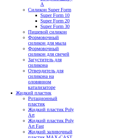
А
Силикон Super Form
Super Form 10
Super Form 20
Super Form 30
Пищевой силикон
Формовочный
силикон для мыла
Формовочный
силикон для свечей
Загуститель для
силикона
Отвердитель для
силикона на
оловянном
катализаторе
Жидкий пластик
Ротационный
пластик
Жидкий пластик Poly
Art
Жидкий пластик Poly
Art Fast
Жидкий заливочный
пластик MAX-CAST