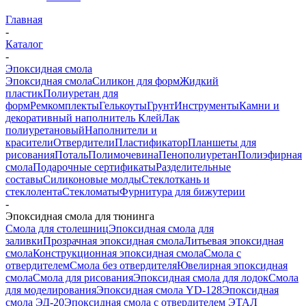
Главная
-
Каталог
-
Эпоксидная смола
Эпоксидная смола
Силикон для форм
Жидкий
пластик
Полиуретан для
форм
Ремкомплекты
Гелькоуты
Грунт
Инструменты
Камни и
декоративный наполнитель
Клей
Лак
полиуретановый
Наполнители и
красители
Отвердители
Пластификатор
Планшеты для
рисования
Поталь
Полимочевина
Пенополиуретан
Полиэфирная
смола
Подарочные сертификаты
Разделительные
составы
Силиконовые молды
Стеклоткань и
стеклолента
Стекломаты
Фурнитура для бижутерии
-
Эпоксидная смола для тюнинга
Смола для столешниц
Эпоксидная смола для
заливки
Прозрачная эпоксидная смола
Литьевая эпоксидная
смола
Конструкционная эпоксидная смола
Смола с
отвердителем
Смола без отвердителя
Ювелирная эпоксидная
смола
Смола для рисования
Эпоксидная смола для лодок
Смола
для моделирования
Эпоксидная смола YD-128
Эпоксидная
смола ЭД-20
Эпоксидная смола с отвердителем ЭТАЛ