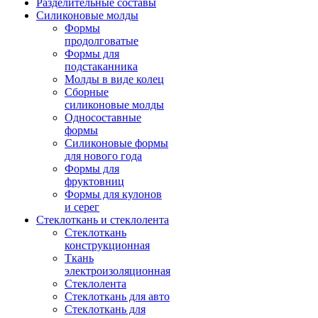
Разделительные составы
Силиконовые молды
Формы
продолговатые
Формы для
подстаканника
Молды в виде колец
Сборные
силиконовые молды
Односоставные
формы
Силиконовые формы
для нового года
Формы для
фруктовниц
Формы для кулонов
и серег
Стеклоткань и стеклолента
Стеклоткань
конструкционная
Ткань
электроизоляционная
Стеклолента
Стеклоткань для авто
Стеклоткань для