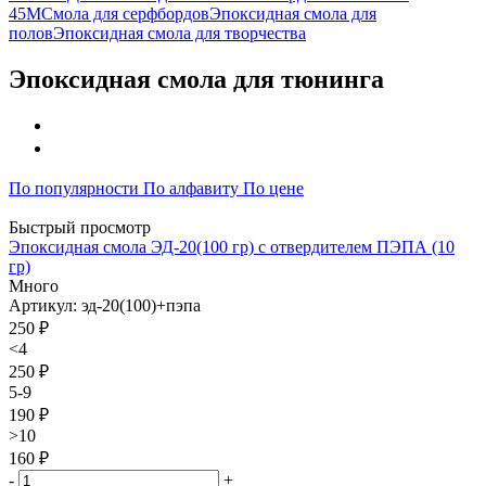
45М
Смола для серфбордов
Эпоксидная смола для
полов
Эпоксидная смола для творчества
Эпоксидная смола для тюнинга
По популярности
По алфавиту
По цене
Быстрый просмотр
Эпоксидная смола ЭД-20(100 гр) с отвердителем ПЭПА (10
гр)
Много
Артикул: эд-20(100)+пэпа
250
₽
<4
250 ₽
5-9
190 ₽
>10
160 ₽
-
+