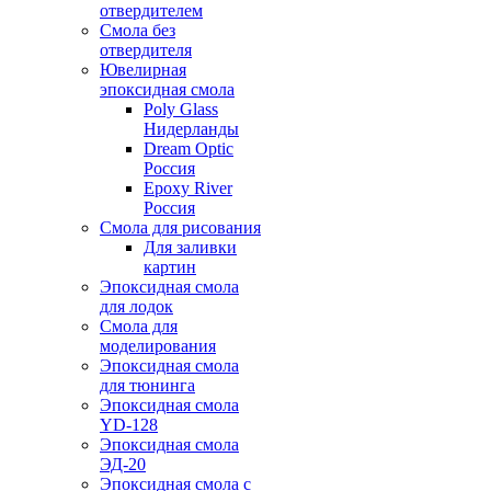
отвердителем
Смола без
отвердителя
Ювелирная
эпоксидная смола
Poly Glass
Нидерланды
Dream Optic
Россия
Epoxy River
Россия
Смола для рисования
Для заливки
картин
Эпоксидная смола
для лодок
Смола для
моделирования
Эпоксидная смола
для тюнинга
Эпоксидная смола
YD-128
Эпоксидная смола
ЭД-20
Эпоксидная смола с