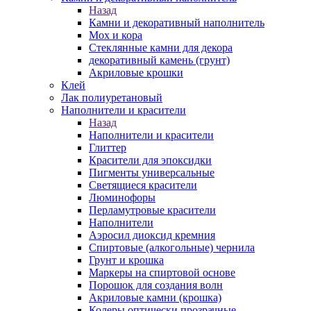
Назад
Камни и декоративный наполнитель
Мох и кора
Стеклянные камни для декора
декоративный камень (грунт)
Акриловые крошки
Клей
Лак полиуретановый
Наполнители и красители
Назад
Наполнители и красители
Глиттер
Красители для эпоксидки
Пигменты универсальные
Светящиеся красители
Люминофоры
Перламутровые красители
Наполнители
Аэросил диоксид кремния
Спиртовые (алкогольные) чернила
Грунт и крошка
Маркеры на спиртовой основе
Порошок для создания волн
Акриловые камни (крошка)
Колеры оптически прозрачные