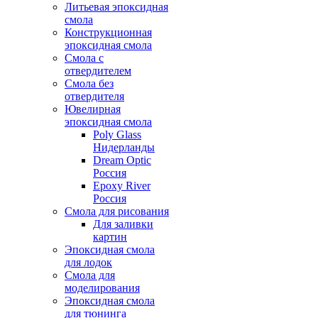
Литьевая эпоксидная
смола
Конструкционная
эпоксидная смола
Смола с
отвердителем
Смола без
отвердителя
Ювелирная
эпоксидная смола
Poly Glass
Нидерланды
Dream Optic
Россия
Epoxy River
Россия
Смола для рисования
Для заливки
картин
Эпоксидная смола
для лодок
Смола для
моделирования
Эпоксидная смола
для тюнинга