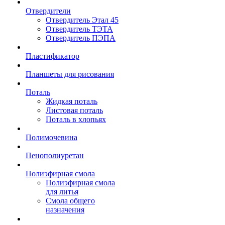
Отвердители
Отвердитель Этал 45
Отвердитель ТЭТА
Отвердитель ПЭПА
Пластификатор
Планшеты для рисования
Поталь
Жидкая поталь
Листовая поталь
Поталь в хлопьях
Полимочевина
Пенополиуретан
Полиэфирная смола
Полиэфирная смола
для литья
Смола общего
назначения