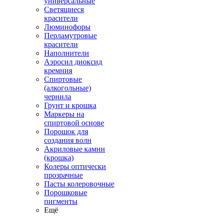
универсальные
Светящиеся
красители
Люминофоры
Перламутровые
красители
Наполнители
Аэросил диоксид
кремния
Спиртовые
(алкогольные)
чернила
Грунт и крошка
Маркеры на
спиртовой основе
Порошок для
создания волн
Акриловые камни
(крошка)
Колеры оптически
прозрачные
Пасты колеровочные
Порошковые
пигменты
Ещё