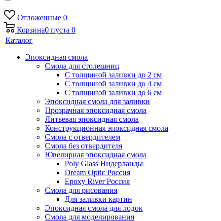
Отложенные
0
Корзина
0
пуста
0
Каталог
Эпоксидная смола
Смола для столешниц
С толщиной заливки до 2 см
С толщиной заливки до 4 см
С толщиной заливки до 6 см
Эпоксидная смола для заливки
Прозрачная эпоксидная смола
Литьевая эпоксидная смола
Конструкционная эпоксидная смола
Смола с отвердителем
Смола без отвердителя
Ювелирная эпоксидная смола
Poly Glass Нидерланды
Dream Optic Россия
Epoxy River Россия
Смола для рисования
Для заливки картин
Эпоксидная смола для лодок
Смола для моделирования