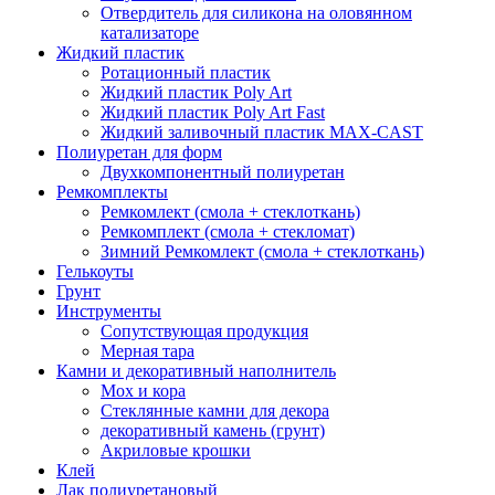
Отвердитель для силикона на оловянном
катализаторе
Жидкий пластик
Ротационный пластик
Жидкий пластик Poly Art
Жидкий пластик Poly Art Fast
Жидкий заливочный пластик MAX-CAST
Полиуретан для форм
Двухкомпонентный полиуретан
Ремкомплекты
Ремкомлект (смола + стеклоткань)
Ремкомплект (смола + стекломат)
Зимний Ремкомлект (смола + стеклоткань)
Гелькоуты
Грунт
Инструменты
Сопутствующая продукция
Мерная тара
Камни и декоративный наполнитель
Мох и кора
Стеклянные камни для декора
декоративный камень (грунт)
Акриловые крошки
Клей
Лак полиуретановый