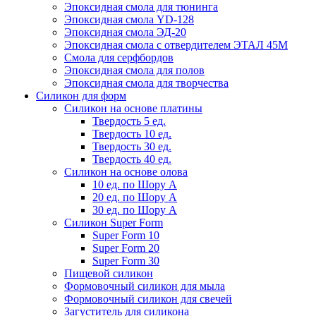
Эпоксидная смола для тюнинга
Эпоксидная смола YD-128
Эпоксидная смола ЭД-20
Эпоксидная смола с отвердителем ЭТАЛ 45М
Смола для серфбордов
Эпоксидная смола для полов
Эпоксидная смола для творчества
Силикон для форм
Силикон на основе платины
Твердость 5 ед.
Твердость 10 ед.
Твердость 30 ед.
Твердость 40 ед.
Силикон на основе олова
10 ед. по Шору А
20 ед. по Шору А
30 ед. по Шору А
Силикон Super Form
Super Form 10
Super Form 20
Super Form 30
Пищевой силикон
Формовочный силикон для мыла
Формовочный силикон для свечей
Загуститель для силикона