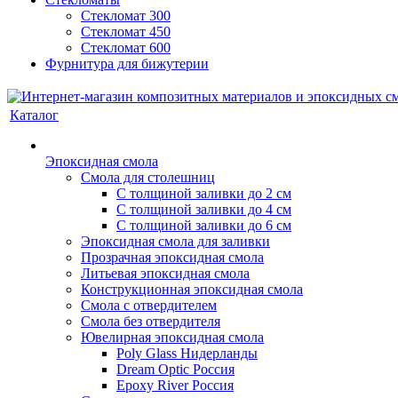
Стекломат 300
Стекломат 450
Стекломат 600
Фурнитура для бижутерии
Каталог
Эпоксидная смола
Смола для столешниц
С толщиной заливки до 2 см
С толщиной заливки до 4 см
С толщиной заливки до 6 см
Эпоксидная смола для заливки
Прозрачная эпоксидная смола
Литьевая эпоксидная смола
Конструкционная эпоксидная смола
Смола с отвердителем
Смола без отвердителя
Ювелирная эпоксидная смола
Poly Glass Нидерланды
Dream Optic Россия
Epoxy River Россия