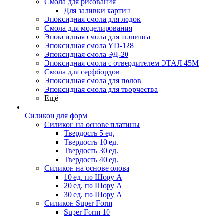
Смола для рисования
Для заливки картин
Эпоксидная смола для лодок
Смола для моделирования
Эпоксидная смола для тюнинга
Эпоксидная смола YD-128
Эпоксидная смола ЭД-20
Эпоксидная смола с отвердителем ЭТАЛ 45М
Смола для серфбордов
Эпоксидная смола для полов
Эпоксидная смола для творчества
Ещё
Силикон для форм
Силикон на основе платины
Твердость 5 ед.
Твердость 10 ед.
Твердость 30 ед.
Твердость 40 ед.
Силикон на основе олова
10 ед. по Шору А
20 ед. по Шору А
30 ед. по Шору А
Силикон Super Form
Super Form 10