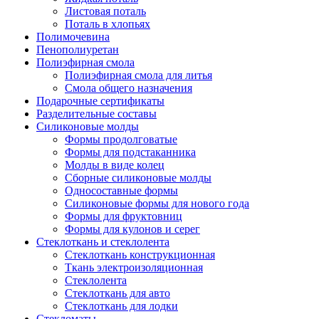
Листовая поталь
Поталь в хлопьях
Полимочевина
Пенополиуретан
Полиэфирная смола
Полиэфирная смола для литья
Смола общего назначения
Подарочные сертификаты
Разделительные составы
Силиконовые молды
Формы продолговатые
Формы для подстаканника
Молды в виде колец
Сборные силиконовые молды
Односоставные формы
Силиконовые формы для нового года
Формы для фруктовниц
Формы для кулонов и серег
Стеклоткань и стеклолента
Стеклоткань конструкционная
Ткань электроизоляционная
Стеклолента
Стеклоткань для авто
Стеклоткань для лодки
Стекломаты