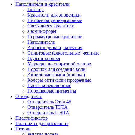
Наполнители и красители
Глиттер
Красители для эпоксидки
Пигменты универсальные
Светящиеся красители
Люминофоры
Перламутровые красители
Наполнители
Аэросил диоксид кремния
Спиртовые (алкогольные) чернила
Грунт и крошка
Маркеры на спиртовой основе
Порошок для создания волн
Акриловые камни (крошка)
Колеры оптически прозрачные
Пасты колеровочные
Порошковые пигменты
Отвердители
Отвердитель Этал 45
Отвердитель ТЭТА
Отвердитель ПЭПА
Пластификатор
Планшеты для рисования
Поталь
Жидкая поталь