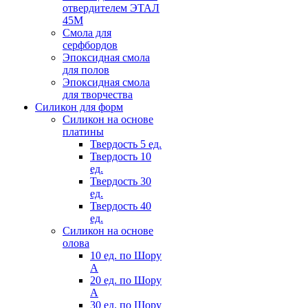
отвердителем ЭТАЛ
45М
Смола для
серфбордов
Эпоксидная смола
для полов
Эпоксидная смола
для творчества
Силикон для форм
Силикон на основе
платины
Твердость 5 ед.
Твердость 10
ед.
Твердость 30
ед.
Твердость 40
ед.
Силикон на основе
олова
10 ед. по Шору
А
20 ед. по Шору
А
30 ед. по Шору