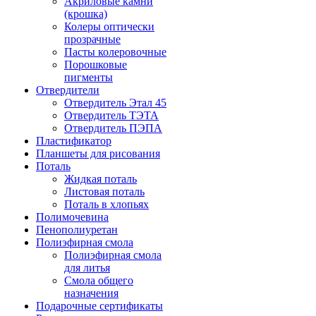
Акриловые камни
(крошка)
Колеры оптически
прозрачные
Пасты колеровочные
Порошковые
пигменты
Отвердители
Отвердитель Этал 45
Отвердитель ТЭТА
Отвердитель ПЭПА
Пластификатор
Планшеты для рисования
Поталь
Жидкая поталь
Листовая поталь
Поталь в хлопьях
Полимочевина
Пенополиуретан
Полиэфирная смола
Полиэфирная смола
для литья
Смола общего
назначения
Подарочные сертификаты