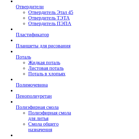
Отвердители
Отвердитель Этал 45
Отвердитель ТЭТА
Отвердитель ПЭПА
Пластификатор
Планшеты для рисования
Поталь
Жидкая поталь
Листовая поталь
Поталь в хлопьях
Полимочевина
Пенополиуретан
Полиэфирная смола
Полиэфирная смола
для литья
Смола общего
назначения