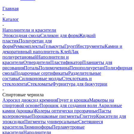
Главная
-
Каталог
-
Наполнители и красители
Эпоксидная смола
Силикон для форм
Жидкий
пластик
Полиуретан для
форм
Ремкомплекты
Гелькоуты
Грунт
Инструменты
Камни и
декоративный наполнитель
Клей
Лак
полиуретановый
Наполнители и
красители
Отвердители
Пластификатор
Планшеты для
рисования
Поталь
Полимочевина
Пенополиуретан
Полиэфирная
смола
Подарочные сертификаты
Разделительные
составы
Силиконовые молды
Стеклоткань и
стеклолента
Стекломаты
Фурнитура для бижутерии
-
Спиртовые чернила
Аэросил диоксид кремния
Грунт и крошка
Маркеры на
спиртовой основе
Порошок для создания волн
Акриловые
камни (крошка)
Колеры оптически прозрачные
Пасты
колеровочные
Порошковые пигменты
Глиттер
Красители для
эпоксидки
Пигменты универсальные
Светящиеся
красители
Люминофоры
Перламутровые
красители
Наполнители