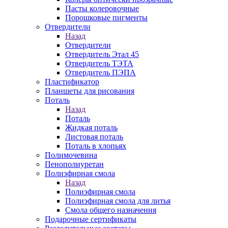
Пасты колеровочные
Порошковые пигменты
Отвердители
Назад
Отвердители
Отвердитель Этал 45
Отвердитель ТЭТА
Отвердитель ПЭПА
Пластификатор
Планшеты для рисования
Поталь
Назад
Поталь
Жидкая поталь
Листовая поталь
Поталь в хлопьях
Полимочевина
Пенополиуретан
Полиэфирная смола
Назад
Полиэфирная смола
Полиэфирная смола для литья
Смола общего назначения
Подарочные сертификаты