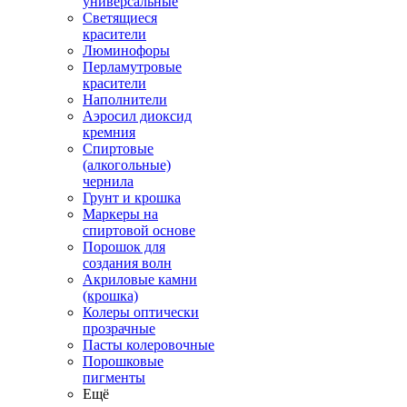
универсальные
Светящиеся
красители
Люминофоры
Перламутровые
красители
Наполнители
Аэросил диоксид
кремния
Спиртовые
(алкогольные)
чернила
Грунт и крошка
Маркеры на
спиртовой основе
Порошок для
создания волн
Акриловые камни
(крошка)
Колеры оптически
прозрачные
Пасты колеровочные
Порошковые
пигменты
Ещё