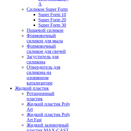
А
Силикон Super Form
Super Form 10
Super Form 20
Super Form 30
Пищевой силикон
Формовочный
силикон для мыла
Формовочный
силикон для свечей
Загуститель для
силикона
Отвердитель для
силикона на
оловянном
катализаторе
Жидкий пластик
Ротационный
пластик
Жидкий пластик Poly
Art
Жидкий пластик Poly
Art Fast
Жидкий заливочный
пластик MAX-CAST