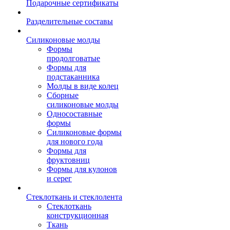
Подарочные сертификаты
Разделительные составы
Силиконовые молды
Формы
продолговатые
Формы для
подстаканника
Молды в виде колец
Сборные
силиконовые молды
Односоставные
формы
Силиконовые формы
для нового года
Формы для
фруктовниц
Формы для кулонов
и серег
Стеклоткань и стеклолента
Стеклоткань
конструкционная
Ткань