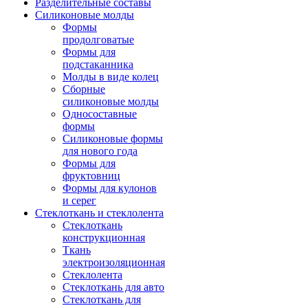
Разделительные составы
Силиконовые молды
Формы
продолговатые
Формы для
подстаканника
Молды в виде колец
Сборные
силиконовые молды
Односоставные
формы
Силиконовые формы
для нового года
Формы для
фруктовниц
Формы для кулонов
и серег
Стеклоткань и стеклолента
Стеклоткань
конструкционная
Ткань
электроизоляционная
Стеклолента
Стеклоткань для авто
Стеклоткань для