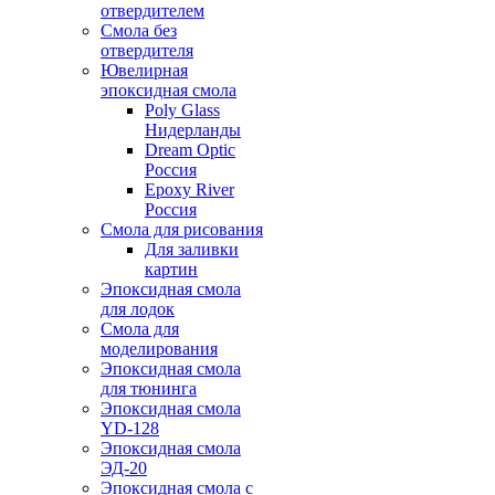
отвердителем
Смола без
отвердителя
Ювелирная
эпоксидная смола
Poly Glass
Нидерланды
Dream Optic
Россия
Epoxy River
Россия
Смола для рисования
Для заливки
картин
Эпоксидная смола
для лодок
Смола для
моделирования
Эпоксидная смола
для тюнинга
Эпоксидная смола
YD-128
Эпоксидная смола
ЭД-20
Эпоксидная смола с