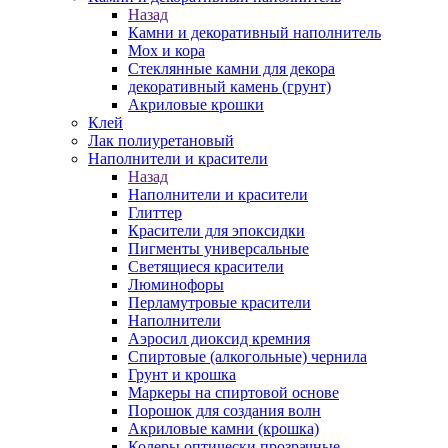
Назад
Камни и декоративный наполнитель
Мох и кора
Стеклянные камни для декора
декоративный камень (грунт)
Акриловые крошки
Клей
Лак полиуретановый
Наполнители и красители
Назад
Наполнители и красители
Глиттер
Красители для эпоксидки
Пигменты универсальные
Светящиеся красители
Люминофоры
Перламутровые красители
Наполнители
Аэросил диоксид кремния
Спиртовые (алкогольные) чернила
Грунт и крошка
Маркеры на спиртовой основе
Порошок для создания волн
Акриловые камни (крошка)
Колеры оптически прозрачные