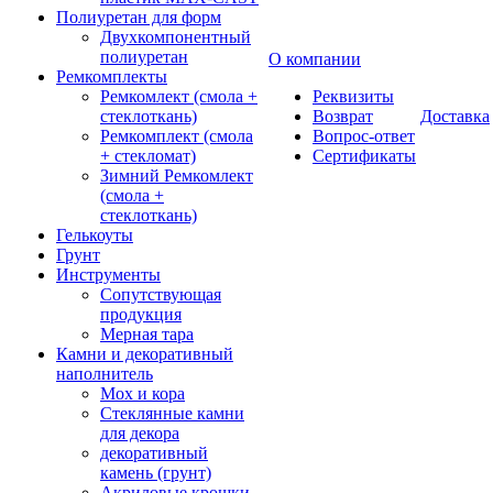
Полиуретан для форм
Двухкомпонентный
полиуретан
О компании
Ремкомплекты
Ремкомлект (смола +
Реквизиты
стеклоткань)
Возврат
Доставка
Ремкомплект (смола
Вопрос-ответ
+ стекломат)
Сертификаты
Зимний Ремкомлект
(смола +
стеклоткань)
Гелькоуты
Грунт
Инструменты
Сопутствующая
продукция
Мерная тара
Камни и декоративный
наполнитель
Мох и кора
Стеклянные камни
для декора
декоративный
камень (грунт)
Акриловые крошки