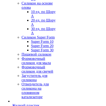
Силикон на основе
олова
10 ед. по Шору
А
20 ед. по Шору
А
30 ед. по Шору
А
Силикон Super Form
Super Form 10
Super Form 20
Super Form 30
Пищевой силикон
Формовочный
силикон для мыла
Формовочный
силикон для свечей
Загуститель для
силикона
Отвердитель для
силикона на
оловянном
катализаторе
Жидкий пластик