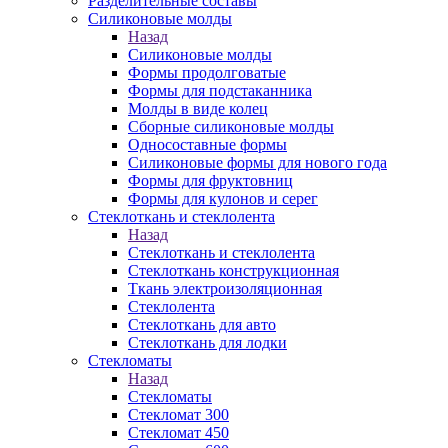
Разделительные составы
Силиконовые молды
Назад
Силиконовые молды
Формы продолговатые
Формы для подстаканника
Молды в виде колец
Сборные силиконовые молды
Односоставные формы
Силиконовые формы для нового года
Формы для фруктовниц
Формы для кулонов и серег
Стеклоткань и стеклолента
Назад
Стеклоткань и стеклолента
Стеклоткань конструкционная
Ткань электроизоляционная
Стеклолента
Стеклоткань для авто
Стеклоткань для лодки
Стекломаты
Назад
Стекломаты
Стекломат 300
Стекломат 450