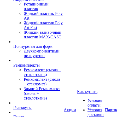
Ротационный
пластик
Жидкий пластик Poly
Art
Жидкий пластик Poly
Art Fast
Жидкий заливочный
пластик MAX-CAST
Полиуретан для форм
Двухкомпонентный
полиуретан
Ремкомплекты
Ремкомлект (смола +
стеклоткань)
Ремкомплект (смола
+ стекломат)
Зимний Ремкомлект
Как купить
(смола +
стеклоткань)
Условия
оплаты
Гелькоуты
Акции
Условия
Партн
доставки
Грунт