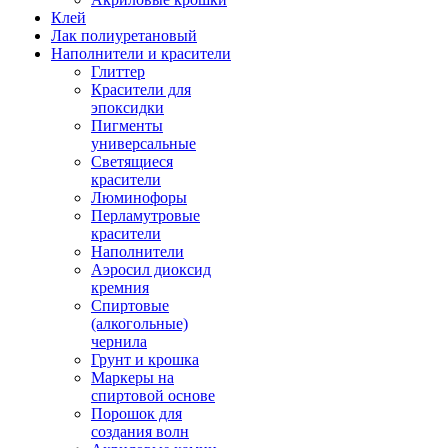
Клей
Лак полиуретановый
Наполнители и красители
Глиттер
Красители для
эпоксидки
Пигменты
универсальные
Светящиеся
красители
Люминофоры
Перламутровые
красители
Наполнители
Аэросил диоксид
кремния
Спиртовые
(алкогольные)
чернила
Грунт и крошка
Маркеры на
спиртовой основе
Порошок для
создания волн