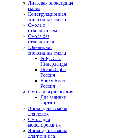
Литьевая эпоксидная
смола
Конструкционная
эпоксидная смола
Смола с
отвердителем
Смола без
отвердителя
Ювелирная
эпоксидная смола
Poly Glass
Нидерланды
Dream Optic
Россия
Epoxy River
Россия
Смола для рисования
Для заливки
картин
Эпоксидная смола
для лодок
Смола для
моделирования
Эпоксидная смола
для тюнинга