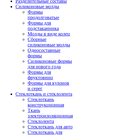
Разделительные составы
Силиконовые молды
Формы
продолговатые
Формы для
подстаканника
Молды в виде колец
Сборные
силиконовые молды
Односоставные
формы
Силиконовые формы
для нового года
Формы для
фруктовниц
Формы для кулонов
и серег
Стеклоткань и стеклолента
Стеклоткань
конструкционная
Ткань
электроизоляционная
Стеклолента
Стеклоткань для авто
Стеклоткань для