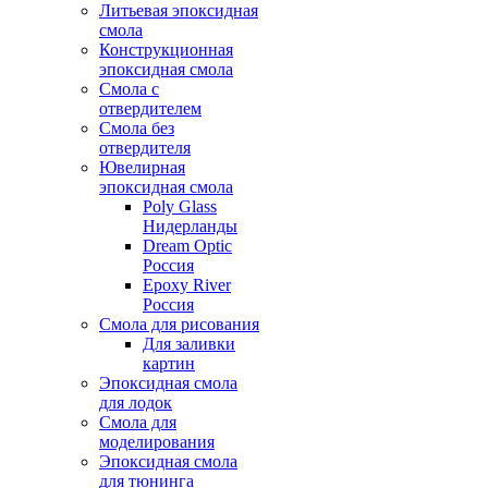
Литьевая эпоксидная
смола
Конструкционная
эпоксидная смола
Смола с
отвердителем
Смола без
отвердителя
Ювелирная
эпоксидная смола
Poly Glass
Нидерланды
Dream Optic
Россия
Epoxy River
Россия
Смола для рисования
Для заливки
картин
Эпоксидная смола
для лодок
Смола для
моделирования
Эпоксидная смола
для тюнинга