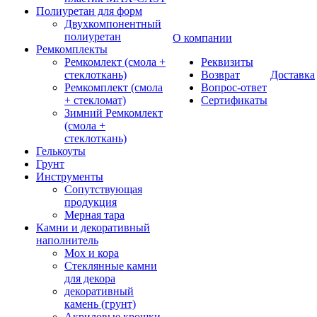
Полиуретан для форм
Двухкомпонентный
полиуретан
О компании
Ремкомплекты
Ремкомлект (смола +
Реквизиты
стеклоткань)
Возврат
Доставка
Ремкомплект (смола
Вопрос-ответ
+ стекломат)
Сертификаты
Зимний Ремкомлект
(смола +
стеклоткань)
Гелькоуты
Грунт
Инструменты
Сопутствующая
продукция
Мерная тара
Камни и декоративный
наполнитель
Мох и кора
Стеклянные камни
для декора
декоративный
камень (грунт)
Акриловые крошки