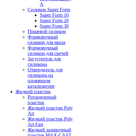
А
Силикон Super Form
Super Form 10
Super Form 20
Super Form 30
Пищевой силикон
Формовочный
силикон для мыла
Формовочный
силикон для свечей
Загуститель для
силикона
Отвердитель для
силикона на
оловянном
катализаторе
Жидкий пластик
Ротационный
пластик
Жидкий пластик Poly
Art
Жидкий пластик Poly
Art Fast
Жидкий заливочный
пластик MAX-CAST