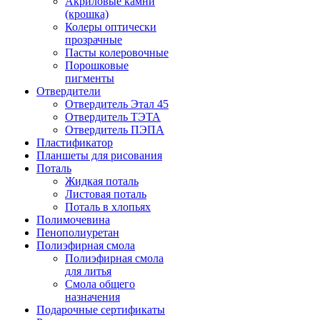
Акриловые камни
(крошка)
Колеры оптически
прозрачные
Пасты колеровочные
Порошковые
пигменты
Отвердители
Отвердитель Этал 45
Отвердитель ТЭТА
Отвердитель ПЭПА
Пластификатор
Планшеты для рисования
Поталь
Жидкая поталь
Листовая поталь
Поталь в хлопьях
Полимочевина
Пенополиуретан
Полиэфирная смола
Полиэфирная смола
для литья
Смола общего
назначения
Подарочные сертификаты