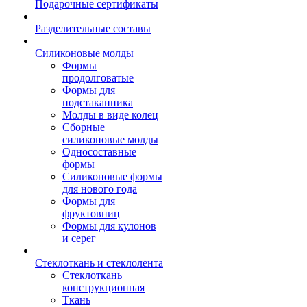
Подарочные сертификаты
Разделительные составы
Силиконовые молды
Формы
продолговатые
Формы для
подстаканника
Молды в виде колец
Сборные
силиконовые молды
Односоставные
формы
Силиконовые формы
для нового года
Формы для
фруктовниц
Формы для кулонов
и серег
Стеклоткань и стеклолента
Стеклоткань
конструкционная
Ткань