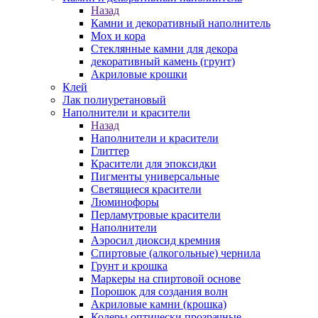
Назад
Камни и декоративный наполнитель
Мох и кора
Стеклянные камни для декора
декоративный камень (грунт)
Акриловые крошки
Клей
Лак полиуретановый
Наполнители и красители
Назад
Наполнители и красители
Глиттер
Красители для эпоксидки
Пигменты универсальные
Светящиеся красители
Люминофоры
Перламутровые красители
Наполнители
Аэросил диоксид кремния
Спиртовые (алкогольные) чернила
Грунт и крошка
Маркеры на спиртовой основе
Порошок для создания волн
Акриловые камни (крошка)
Колеры оптически прозрачные