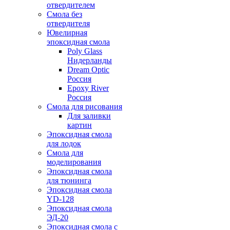
отвердителем
Смола без
отвердителя
Ювелирная
эпоксидная смола
Poly Glass
Нидерланды
Dream Optic
Россия
Epoxy River
Россия
Смола для рисования
Для заливки
картин
Эпоксидная смола
для лодок
Смола для
моделирования
Эпоксидная смола
для тюнинга
Эпоксидная смола
YD-128
Эпоксидная смола
ЭД-20
Эпоксидная смола с