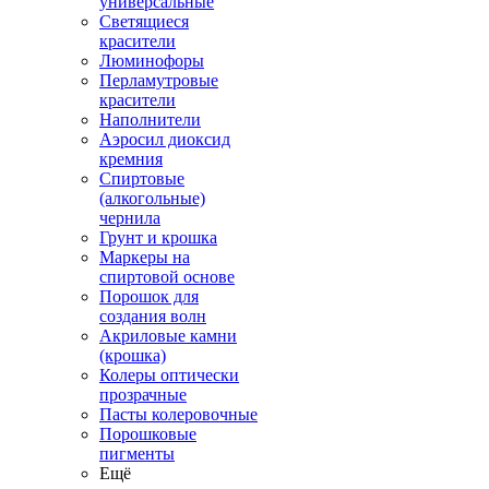
универсальные
Светящиеся
красители
Люминофоры
Перламутровые
красители
Наполнители
Аэросил диоксид
кремния
Спиртовые
(алкогольные)
чернила
Грунт и крошка
Маркеры на
спиртовой основе
Порошок для
создания волн
Акриловые камни
(крошка)
Колеры оптически
прозрачные
Пасты колеровочные
Порошковые
пигменты
Ещё