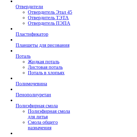
Отвердители
Отвердитель Этал 45
Отвердитель ТЭТА
Отвердитель ПЭПА
Пластификатор
Планшеты для рисования
Поталь
Жидкая поталь
Листовая поталь
Поталь в хлопьях
Полимочевина
Пенополиуретан
Полиэфирная смола
Полиэфирная смола
для литья
Смола общего
назначения