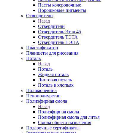
Пасты колеровочные
Порошковые пигменты
Отвердители
Назад
Отвердители
Отвердитель Этал 45
Отвердитель ТЭТА
Отвердитель ПЭПА
Пластификатор
Планшеты для рисования
Поталь
Назад
Поталь
Жидкая поталь
Листовая поталь
Поталь в хлопьях
Полимочевина
Пенополиуретан
Полиэфирная смола
Назад
Полиэфирная смола
Полиэфирная смола для литья
Смола общего назначения
Подарочные сертификаты