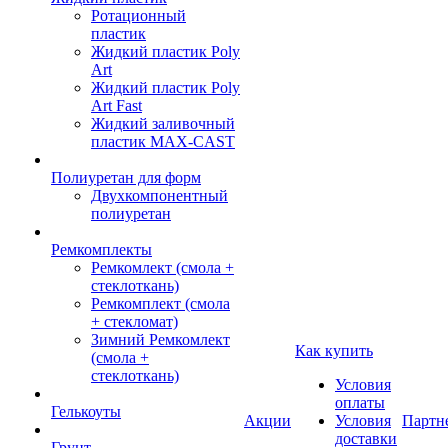
Ротационный
пластик
Жидкий пластик Poly
Art
Жидкий пластик Poly
Art Fast
Жидкий заливочный
пластик MAX-CAST
Полиуретан для форм
Двухкомпонентный
полиуретан
Ремкомплекты
Ремкомлект (смола +
стеклоткань)
Ремкомплект (смола
+ стекломат)
Зимний Ремкомлект
Как купить
(смола +
стеклоткань)
Условия
оплаты
Гелькоуты
Акции
Условия
Партн
доставки
Грунт