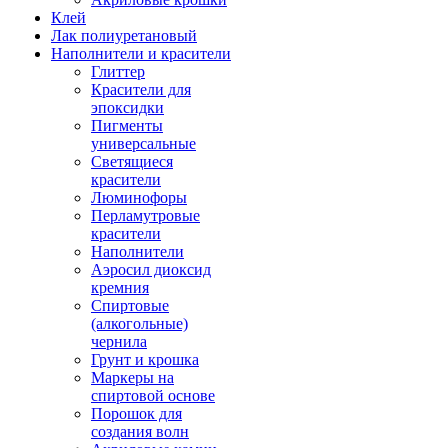
Клей
Лак полиуретановый
Наполнители и красители
Глиттер
Красители для
эпоксидки
Пигменты
универсальные
Светящиеся
красители
Люминофоры
Перламутровые
красители
Наполнители
Аэросил диоксид
кремния
Спиртовые
(алкогольные)
чернила
Грунт и крошка
Маркеры на
спиртовой основе
Порошок для
создания волн