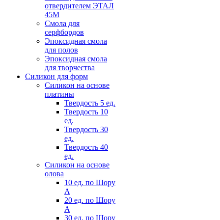
отвердителем ЭТАЛ
45М
Смола для
серфбордов
Эпоксидная смола
для полов
Эпоксидная смола
для творчества
Силикон для форм
Силикон на основе
платины
Твердость 5 ед.
Твердость 10
ед.
Твердость 30
ед.
Твердость 40
ед.
Силикон на основе
олова
10 ед. по Шору
А
20 ед. по Шору
А
30 ед. по Шору