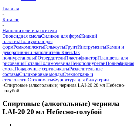
Главная
-
Каталог
-
Наполнители и красители
Эпоксидная смола
Силикон для форм
Жидкий
пластик
Полиуретан для
форм
Ремкомплекты
Гелькоуты
Грунт
Инструменты
Камни и
декоративный наполнитель
Клей
Лак
полиуретановый
Отвердители
Пластификатор
Планшеты для
рисования
Поталь
Полимочевина
Пенополиуретан
Полиэфирная
смола
Подарочные сертификаты
Разделительные
составы
Силиконовые молды
Стеклоткань и
стеклолента
Стекломаты
Фурнитура для бижутерии
-
Спиртовые (алкогольные) чернила LAI-20 20 мл Небесно-
голубой
Спиртовые (алкогольные) чернила
LAI-20 20 мл Небесно-голубой