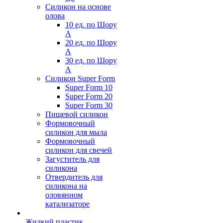
Силикон на основе
олова
10 ед. по Шору
А
20 ед. по Шору
А
30 ед. по Шору
А
Силикон Super Form
Super Form 10
Super Form 20
Super Form 30
Пищевой силикон
Формовочный
силикон для мыла
Формовочный
силикон для свечей
Загуститель для
силикона
Отвердитель для
силикона на
оловянном
катализаторе
Жидкий пластик