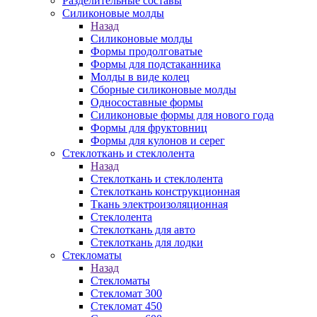
Разделительные составы
Силиконовые молды
Назад
Силиконовые молды
Формы продолговатые
Формы для подстаканника
Молды в виде колец
Сборные силиконовые молды
Односоставные формы
Силиконовые формы для нового года
Формы для фруктовниц
Формы для кулонов и серег
Стеклоткань и стеклолента
Назад
Стеклоткань и стеклолента
Стеклоткань конструкционная
Ткань электроизоляционная
Стеклолента
Стеклоткань для авто
Стеклоткань для лодки
Стекломаты
Назад
Стекломаты
Стекломат 300
Стекломат 450