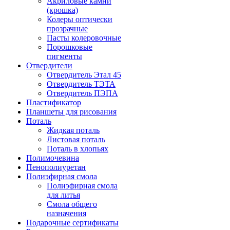
Акриловые камни
(крошка)
Колеры оптически
прозрачные
Пасты колеровочные
Порошковые
пигменты
Отвердители
Отвердитель Этал 45
Отвердитель ТЭТА
Отвердитель ПЭПА
Пластификатор
Планшеты для рисования
Поталь
Жидкая поталь
Листовая поталь
Поталь в хлопьях
Полимочевина
Пенополиуретан
Полиэфирная смола
Полиэфирная смола
для литья
Смола общего
назначения
Подарочные сертификаты