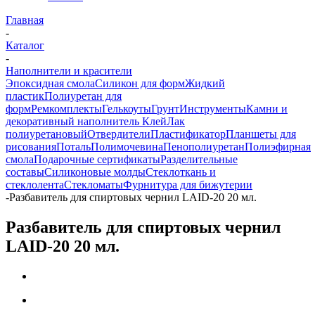
Главная
-
Каталог
-
Наполнители и красители
Эпоксидная смола
Силикон для форм
Жидкий
пластик
Полиуретан для
форм
Ремкомплекты
Гелькоуты
Грунт
Инструменты
Камни и
декоративный наполнитель
Клей
Лак
полиуретановый
Отвердители
Пластификатор
Планшеты для
рисования
Поталь
Полимочевина
Пенополиуретан
Полиэфирная
смола
Подарочные сертификаты
Разделительные
составы
Силиконовые молды
Стеклоткань и
стеклолента
Стекломаты
Фурнитура для бижутерии
-
Разбавитель для спиртовых чернил LAID-20 20 мл.
Разбавитель для спиртовых чернил
LAID-20 20 мл.