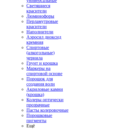
универсальные
Светящиеся
красители
Люминофоры
Перламутровые
красители
Наполнители
Аэросил диоксид
кремния
Спиртовые
(алкогольные)
чернила
Грунт и крошка
Маркеры на
спиртовой основе
Порошок для
создания волн
Акриловые камни
(крошка)
Колеры оптически
прозрачные
Пасты колеровочные
Порошковые
пигменты
Ещё