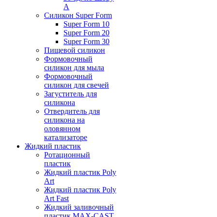
А
Силикон Super Form
Super Form 10
Super Form 20
Super Form 30
Пищевой силикон
Формовочный
силикон для мыла
Формовочный
силикон для свечей
Загуститель для
силикона
Отвердитель для
силикона на
оловянном
катализаторе
Жидкий пластик
Ротационный
пластик
Жидкий пластик Poly
Art
Жидкий пластик Poly
Art Fast
Жидкий заливочный
пластик MAX-CAST