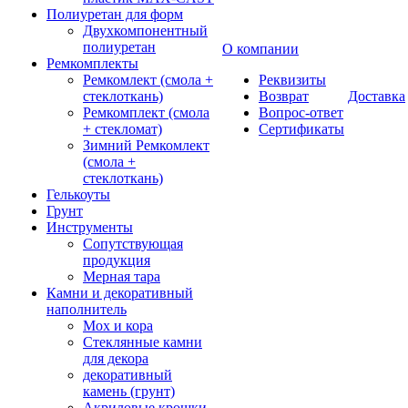
Полиуретан для форм
Двухкомпонентный
полиуретан
О компании
Ремкомплекты
Ремкомлект (смола +
Реквизиты
стеклоткань)
Возврат
Доставка
Ремкомплект (смола
Вопрос-ответ
+ стекломат)
Сертификаты
Зимний Ремкомлект
(смола +
стеклоткань)
Гелькоуты
Грунт
Инструменты
Сопутствующая
продукция
Мерная тара
Камни и декоративный
наполнитель
Мох и кора
Стеклянные камни
для декора
декоративный
камень (грунт)
Акриловые крошки