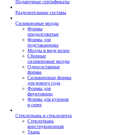
Подарочные сертификаты
Разделительные составы
Силиконовые молды
Формы
продолговатые
Формы для
подстаканника
Молды в виде колец
Сборные
силиконовые молды
Односоставные
формы
Силиконовые формы
для нового года
Формы для
фруктовниц
Формы для кулонов
и серег
Стеклоткань и стеклолента
Стеклоткань
конструкционная
Ткань