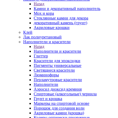
Назад
Камни и декоративный наполнитель
Мох и кора
Стеклянные камни для декора
декоративный камень (грунт)
Акриловые крошки
Клей
Лак полиуретановый
Наполнители и красители
Назад
Наполнители и красители
Глиттер
Красители для эпоксидки
Пигменты универсальные
Светящиеся красители
Люминофоры
Перламутровые красители
Наполнители
Аэросил диоксид кремния
Спиртовые (алкогольные) чернила
Грунт и крошка
Маркеры на спиртовой основе
Порошок для создания волн
Акриловые камни (крошка)
Колеры оптически прозрачные