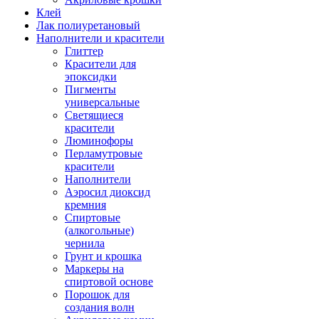
Клей
Лак полиуретановый
Наполнители и красители
Глиттер
Красители для
эпоксидки
Пигменты
универсальные
Светящиеся
красители
Люминофоры
Перламутровые
красители
Наполнители
Аэросил диоксид
кремния
Спиртовые
(алкогольные)
чернила
Грунт и крошка
Маркеры на
спиртовой основе
Порошок для
создания волн