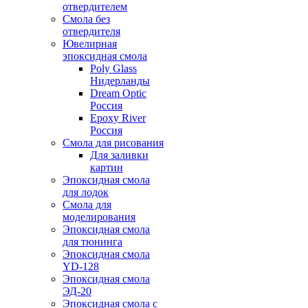
отвердителем
Смола без
отвердителя
Ювелирная
эпоксидная смола
Poly Glass
Нидерланды
Dream Optic
Россия
Epoxy River
Россия
Смола для рисования
Для заливки
картин
Эпоксидная смола
для лодок
Смола для
моделирования
Эпоксидная смола
для тюнинга
Эпоксидная смола
YD-128
Эпоксидная смола
ЭД-20
Эпоксидная смола с