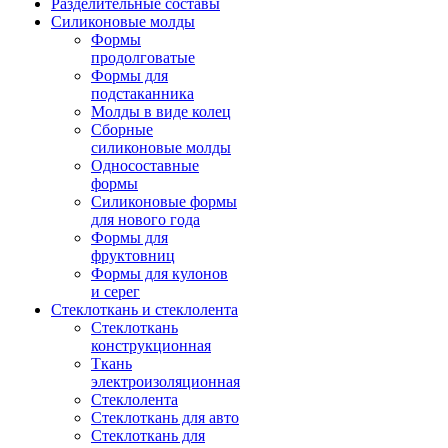
Разделительные составы
Силиконовые молды
Формы
продолговатые
Формы для
подстаканника
Молды в виде колец
Сборные
силиконовые молды
Односоставные
формы
Силиконовые формы
для нового года
Формы для
фруктовниц
Формы для кулонов
и серег
Стеклоткань и стеклолента
Стеклоткань
конструкционная
Ткань
электроизоляционная
Стеклолента
Стеклоткань для авто
Стеклоткань для