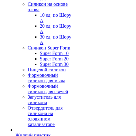
Силикон на основе
олова
10 ед. по Шору
А
20 ед. по Шору
А
30 ед. по Шору
А
Силикон Super Form
Super Form 10
Super Form 20
Super Form 30
Пищевой силикон
Формовочный
силикон для мыла
Формовочный
силикон для свечей
Загуститель для
силикона
Отвердитель для
силикона на
оловянном
катализаторе
Жидкий пластик