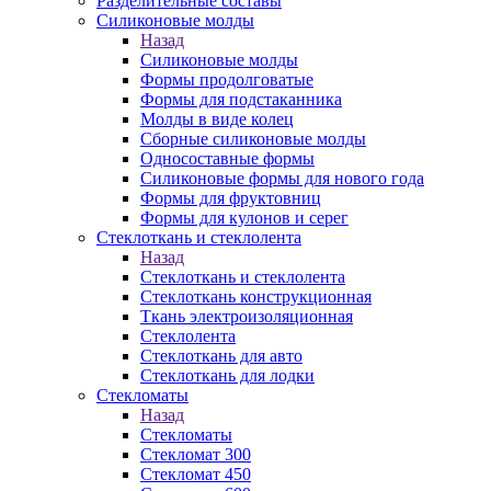
Разделительные составы
Силиконовые молды
Назад
Силиконовые молды
Формы продолговатые
Формы для подстаканника
Молды в виде колец
Сборные силиконовые молды
Односоставные формы
Силиконовые формы для нового года
Формы для фруктовниц
Формы для кулонов и серег
Стеклоткань и стеклолента
Назад
Стеклоткань и стеклолента
Стеклоткань конструкционная
Ткань электроизоляционная
Стеклолента
Стеклоткань для авто
Стеклоткань для лодки
Стекломаты
Назад
Стекломаты
Стекломат 300
Стекломат 450