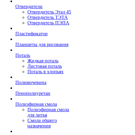
Отвердители
Отвердитель Этал 45
Отвердитель ТЭТА
Отвердитель ПЭПА
Пластификатор
Планшеты для рисования
Поталь
Жидкая поталь
Листовая поталь
Поталь в хлопьях
Полимочевина
Пенополиуретан
Полиэфирная смола
Полиэфирная смола
для литья
Смола общего
назначения