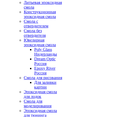
Литьевая эпоксидная
смола
Конструкционная
эпоксидная смола
Смола с
отвердителем
Смола без
отвердителя
Ювелирная
эпоксидная смола
Poly Glass
Нидерланды
Dream Optic
Россия
Epoxy River
Россия
Смола для рисования
Для заливки
картин
Эпоксидная смола
для лодок
Смола для
моделирования
Эпоксидная смола
для тюнинга