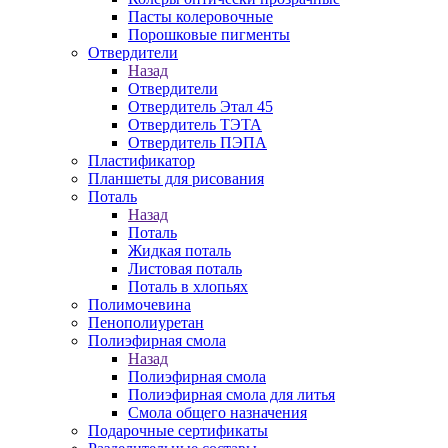
Пасты колеровочные
Порошковые пигменты
Отвердители
Назад
Отвердители
Отвердитель Этал 45
Отвердитель ТЭТА
Отвердитель ПЭПА
Пластификатор
Планшеты для рисования
Поталь
Назад
Поталь
Жидкая поталь
Листовая поталь
Поталь в хлопьях
Полимочевина
Пенополиуретан
Полиэфирная смола
Назад
Полиэфирная смола
Полиэфирная смола для литья
Смола общего назначения
Подарочные сертификаты