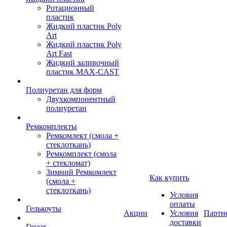
Ротационный
пластик
Жидкий пластик Poly
Art
Жидкий пластик Poly
Art Fast
Жидкий заливочный
пластик MAX-CAST
Полиуретан для форм
Двухкомпонентный
полиуретан
Ремкомплекты
Ремкомлект (смола +
стеклоткань)
Ремкомплект (смола
+ стекломат)
Зимний Ремкомлект
Как купить
(смола +
стеклоткань)
Условия
оплаты
Гелькоуты
Акции
Условия
Партн
доставки
Грунт