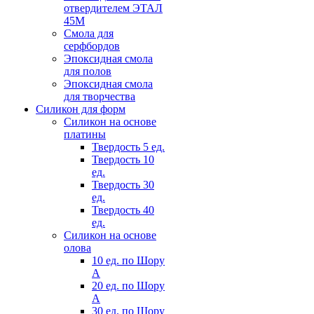
отвердителем ЭТАЛ
45М
Смола для
серфбордов
Эпоксидная смола
для полов
Эпоксидная смола
для творчества
Силикон для форм
Силикон на основе
платины
Твердость 5 ед.
Твердость 10
ед.
Твердость 30
ед.
Твердость 40
ед.
Силикон на основе
олова
10 ед. по Шору
А
20 ед. по Шору
А
30 ед. по Шору