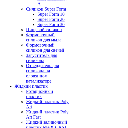
А
Силикон Super Form
Super Form 10
Super Form 20
Super Form 30
Пищевой силикон
Формовочный
силикон для мыла
Формовочный
силикон для свечей
Загуститель для
силикона
Отвердитель для
силикона на
оловянном
катализаторе
Жидкий пластик
Ротационный
пластик
Жидкий пластик Poly
Art
Жидкий пластик Poly
Art Fast
Жидкий заливочный
пластик MAX-CAST