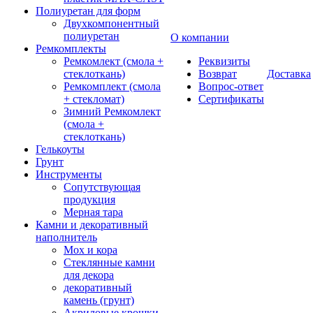
Полиуретан для форм
Двухкомпонентный
полиуретан
О компании
Ремкомплекты
Ремкомлект (смола +
Реквизиты
стеклоткань)
Возврат
Доставка
Ремкомплект (смола
Вопрос-ответ
+ стекломат)
Сертификаты
Зимний Ремкомлект
(смола +
стеклоткань)
Гелькоуты
Грунт
Инструменты
Сопутствующая
продукция
Мерная тара
Камни и декоративный
наполнитель
Мох и кора
Стеклянные камни
для декора
декоративный
камень (грунт)
Акриловые крошки