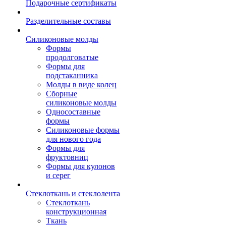
Подарочные сертификаты
Разделительные составы
Силиконовые молды
Формы
продолговатые
Формы для
подстаканника
Молды в виде колец
Сборные
силиконовые молды
Односоставные
формы
Силиконовые формы
для нового года
Формы для
фруктовниц
Формы для кулонов
и серег
Стеклоткань и стеклолента
Стеклоткань
конструкционная
Ткань