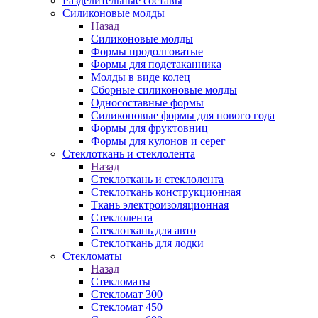
Разделительные составы
Силиконовые молды
Назад
Силиконовые молды
Формы продолговатые
Формы для подстаканника
Молды в виде колец
Сборные силиконовые молды
Односоставные формы
Силиконовые формы для нового года
Формы для фруктовниц
Формы для кулонов и серег
Стеклоткань и стеклолента
Назад
Стеклоткань и стеклолента
Стеклоткань конструкционная
Ткань электроизоляционная
Стеклолента
Стеклоткань для авто
Стеклоткань для лодки
Стекломаты
Назад
Стекломаты
Стекломат 300
Стекломат 450