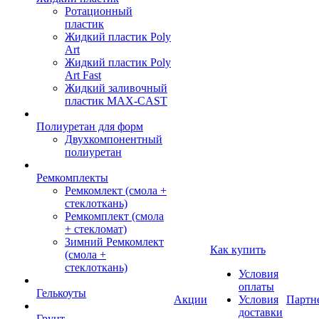
Ротационный
пластик
Жидкий пластик Poly
Art
Жидкий пластик Poly
Art Fast
Жидкий заливочный
пластик MAX-CAST
Полиуретан для форм
Двухкомпонентный
полиуретан
Ремкомплекты
Ремкомлект (смола +
стеклоткань)
Ремкомплект (смола
+ стекломат)
Зимний Ремкомлект
Как купить
(смола +
стеклоткань)
Условия
оплаты
Гелькоуты
Акции
Условия
Партн
доставки
Грунт