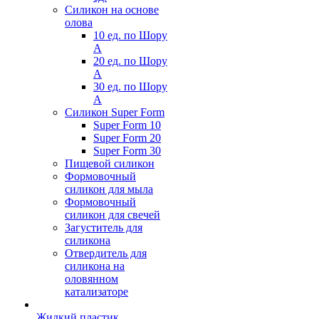
Силикон на основе
олова
10 ед. по Шору
А
20 ед. по Шору
А
30 ед. по Шору
А
Силикон Super Form
Super Form 10
Super Form 20
Super Form 30
Пищевой силикон
Формовочный
силикон для мыла
Формовочный
силикон для свечей
Загуститель для
силикона
Отвердитель для
силикона на
оловянном
катализаторе
Жидкий пластик