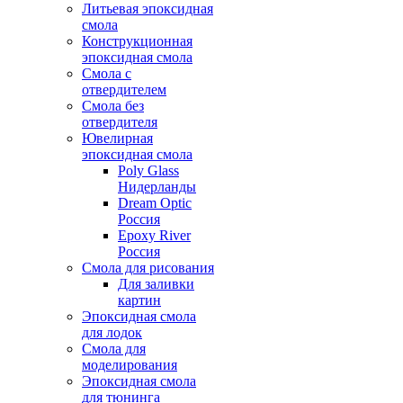
Литьевая эпоксидная
смола
Конструкционная
эпоксидная смола
Смола с
отвердителем
Смола без
отвердителя
Ювелирная
эпоксидная смола
Poly Glass
Нидерланды
Dream Optic
Россия
Epoxy River
Россия
Смола для рисования
Для заливки
картин
Эпоксидная смола
для лодок
Смола для
моделирования
Эпоксидная смола
для тюнинга