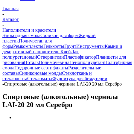
Главная
-
Каталог
-
Наполнители и красители
Эпоксидная смола
Силикон для форм
Жидкий
пластик
Полиуретан для
форм
Ремкомплекты
Гелькоуты
Грунт
Инструменты
Камни и
декоративный наполнитель
Клей
Лак
полиуретановый
Отвердители
Пластификатор
Планшеты для
рисования
Поталь
Полимочевина
Пенополиуретан
Полиэфирная
смола
Подарочные сертификаты
Разделительные
составы
Силиконовые молды
Стеклоткань и
стеклолента
Стекломаты
Фурнитура для бижутерии
-
Спиртовые (алкогольные) чернила LAI-20 20 мл Серебро
Спиртовые (алкогольные) чернила
LAI-20 20 мл Серебро