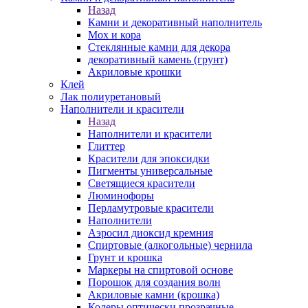
Назад
Камни и декоративный наполнитель
Мох и кора
Стеклянные камни для декора
декоративный камень (грунт)
Акриловые крошки
Клей
Лак полиуретановый
Наполнители и красители
Назад
Наполнители и красители
Глиттер
Красители для эпоксидки
Пигменты универсальные
Светящиеся красители
Люминофоры
Перламутровые красители
Наполнители
Аэросил диоксид кремния
Спиртовые (алкогольные) чернила
Грунт и крошка
Маркеры на спиртовой основе
Порошок для создания волн
Акриловые камни (крошка)
Колеры оптически прозрачные