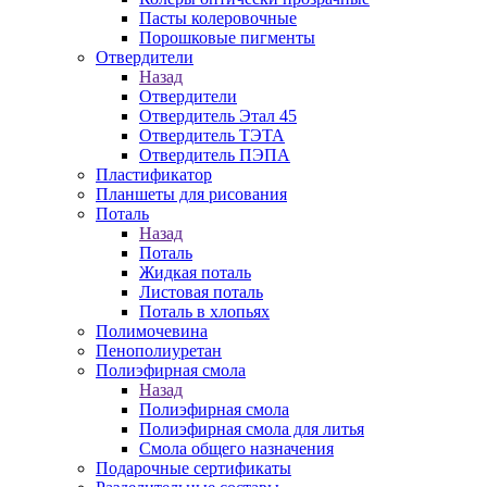
Пасты колеровочные
Порошковые пигменты
Отвердители
Назад
Отвердители
Отвердитель Этал 45
Отвердитель ТЭТА
Отвердитель ПЭПА
Пластификатор
Планшеты для рисования
Поталь
Назад
Поталь
Жидкая поталь
Листовая поталь
Поталь в хлопьях
Полимочевина
Пенополиуретан
Полиэфирная смола
Назад
Полиэфирная смола
Полиэфирная смола для литья
Смола общего назначения
Подарочные сертификаты