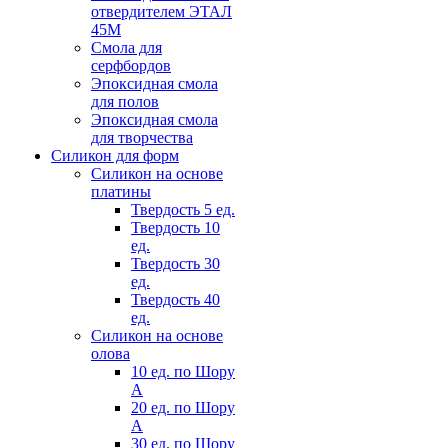
отвердителем ЭТАЛ
45М
Смола для
серфбордов
Эпоксидная смола
для полов
Эпоксидная смола
для творчества
Силикон для форм
Силикон на основе
платины
Твердость 5 ед.
Твердость 10
ед.
Твердость 30
ед.
Твердость 40
ед.
Силикон на основе
олова
10 ед. по Шору
А
20 ед. по Шору
А
30 ед. по Шору