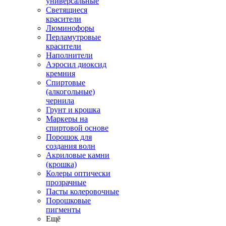
универсальные
Светящиеся
красители
Люминофоры
Перламутровые
красители
Наполнители
Аэросил диоксид
кремния
Спиртовые
(алкогольные)
чернила
Грунт и крошка
Маркеры на
спиртовой основе
Порошок для
создания волн
Акриловые камни
(крошка)
Колеры оптически
прозрачные
Пасты колеровочные
Порошковые
пигменты
Ещё