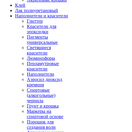
Клей
Лак полиуретановый
Наполнители и красители
Глиттер
Красители для
эпоксидки
Пигменты
универсальные
Светящиеся
красители
Люминофоры
Перламутровые
красители
Наполнители
Аэросил диоксид
кремния
Спиртовые
(алкогольные)
чернила
Грунт и крошка
Маркеры на
спиртовой основе
Порошок для
создания волн