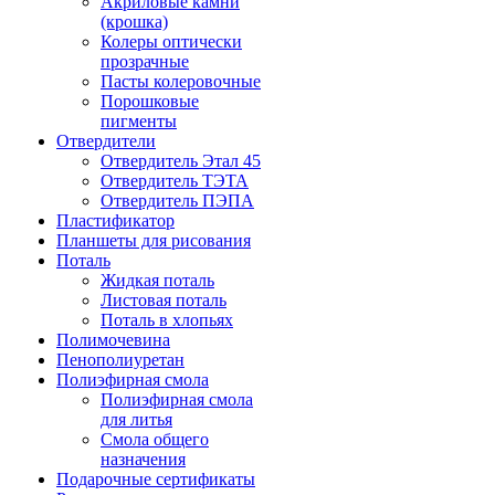
Акриловые камни
(крошка)
Колеры оптически
прозрачные
Пасты колеровочные
Порошковые
пигменты
Отвердители
Отвердитель Этал 45
Отвердитель ТЭТА
Отвердитель ПЭПА
Пластификатор
Планшеты для рисования
Поталь
Жидкая поталь
Листовая поталь
Поталь в хлопьях
Полимочевина
Пенополиуретан
Полиэфирная смола
Полиэфирная смола
для литья
Смола общего
назначения
Подарочные сертификаты