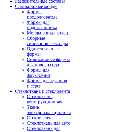
Разделительные составы
Силиконовые молды
Формы
продолговатые
Формы для
подстаканника
Молды в виде колец
Сборные
силиконовые молды
Односоставные
формы
Силиконовые формы
для нового года
Формы для
фруктовниц
Формы для кулонов
и серег
Стеклоткань и стеклолента
Стеклоткань
конструкционная
Ткань
электроизоляционная
Стеклолента
Стеклоткань для авто
Стеклоткань для