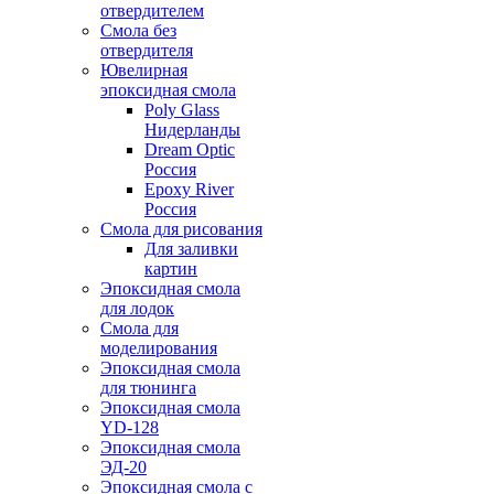
отвердителем
Смола без
отвердителя
Ювелирная
эпоксидная смола
Poly Glass
Нидерланды
Dream Optic
Россия
Epoxy River
Россия
Смола для рисования
Для заливки
картин
Эпоксидная смола
для лодок
Смола для
моделирования
Эпоксидная смола
для тюнинга
Эпоксидная смола
YD-128
Эпоксидная смола
ЭД-20
Эпоксидная смола с