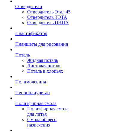
Отвердители
Отвердитель Этал 45
Отвердитель ТЭТА
Отвердитель ПЭПА
Пластификатор
Планшеты для рисования
Поталь
Жидкая поталь
Листовая поталь
Поталь в хлопьях
Полимочевина
Пенополиуретан
Полиэфирная смола
Полиэфирная смола
для литья
Смола общего
назначения