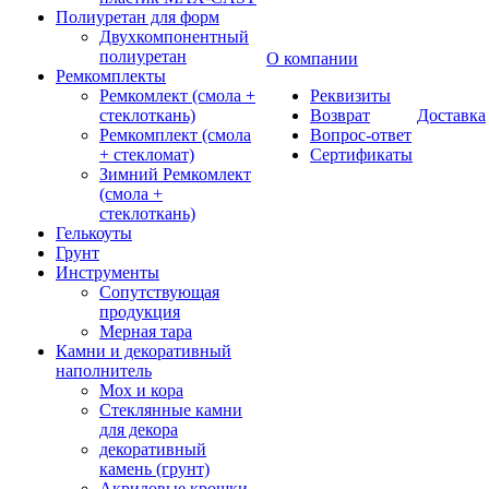
Полиуретан для форм
Двухкомпонентный
полиуретан
О компании
Ремкомплекты
Ремкомлект (смола +
Реквизиты
стеклоткань)
Возврат
Доставка
Ремкомплект (смола
Вопрос-ответ
+ стекломат)
Сертификаты
Зимний Ремкомлект
(смола +
стеклоткань)
Гелькоуты
Грунт
Инструменты
Сопутствующая
продукция
Мерная тара
Камни и декоративный
наполнитель
Мох и кора
Стеклянные камни
для декора
декоративный
камень (грунт)
Акриловые крошки