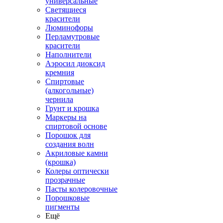
универсальные
Светящиеся
красители
Люминофоры
Перламутровые
красители
Наполнители
Аэросил диоксид
кремния
Спиртовые
(алкогольные)
чернила
Грунт и крошка
Маркеры на
спиртовой основе
Порошок для
создания волн
Акриловые камни
(крошка)
Колеры оптически
прозрачные
Пасты колеровочные
Порошковые
пигменты
Ещё