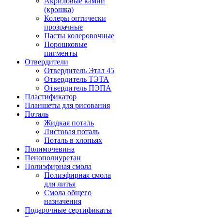
Акриловые камни
(крошка)
Колеры оптически
прозрачные
Пасты колеровочные
Порошковые
пигменты
Отвердители
Отвердитель Этал 45
Отвердитель ТЭТА
Отвердитель ПЭПА
Пластификатор
Планшеты для рисования
Поталь
Жидкая поталь
Листовая поталь
Поталь в хлопьях
Полимочевина
Пенополиуретан
Полиэфирная смола
Полиэфирная смола
для литья
Смола общего
назначения
Подарочные сертификаты