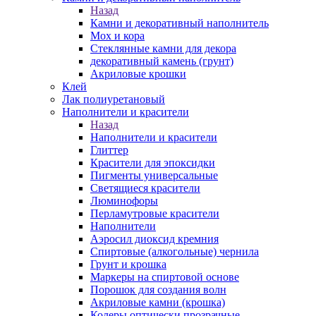
Назад
Камни и декоративный наполнитель
Мох и кора
Стеклянные камни для декора
декоративный камень (грунт)
Акриловые крошки
Клей
Лак полиуретановый
Наполнители и красители
Назад
Наполнители и красители
Глиттер
Красители для эпоксидки
Пигменты универсальные
Светящиеся красители
Люминофоры
Перламутровые красители
Наполнители
Аэросил диоксид кремния
Спиртовые (алкогольные) чернила
Грунт и крошка
Маркеры на спиртовой основе
Порошок для создания волн
Акриловые камни (крошка)
Колеры оптически прозрачные