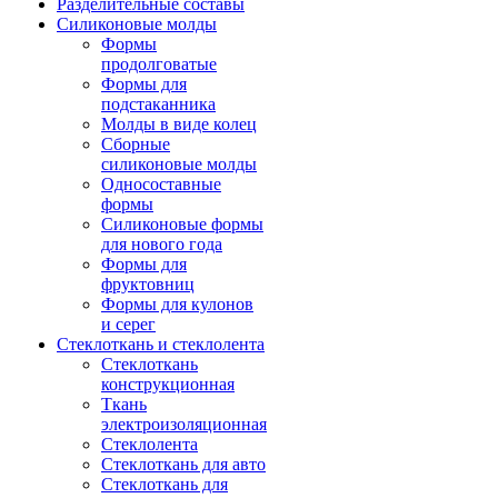
Разделительные составы
Силиконовые молды
Формы
продолговатые
Формы для
подстаканника
Молды в виде колец
Сборные
силиконовые молды
Односоставные
формы
Силиконовые формы
для нового года
Формы для
фруктовниц
Формы для кулонов
и серег
Стеклоткань и стеклолента
Стеклоткань
конструкционная
Ткань
электроизоляционная
Стеклолента
Стеклоткань для авто
Стеклоткань для