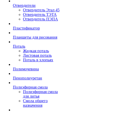
Отвердители
Отвердитель Этал 45
Отвердитель ТЭТА
Отвердитель ПЭПА
Пластификатор
Планшеты для рисования
Поталь
Жидкая поталь
Листовая поталь
Поталь в хлопьях
Полимочевина
Пенополиуретан
Полиэфирная смола
Полиэфирная смола
для литья
Смола общего
назначения