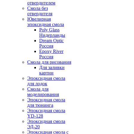
отвердителем
Смола без
отвердителя
Ювелирная
эпоксидная смола
Poly Glass
Нидерланды
Dream Optic
Россия
Epoxy River
Россия
Смола для рисования
Для заливки
картин
Эпоксидная смола
для лодок
Смола для
моделирования
Эпоксидная смола
для тюнинга
Эпоксидная смола
YD-128
Эпоксидная смола
ЭД-20
Эпоксидная смола с