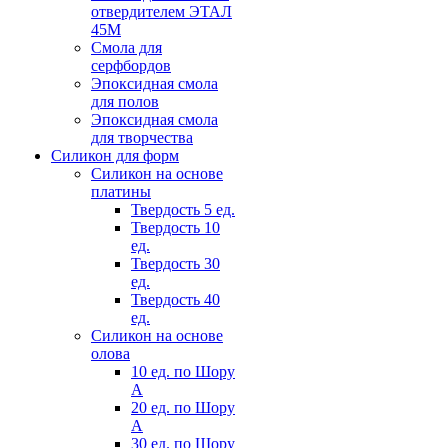
отвердителем ЭТАЛ
45М
Смола для
серфбордов
Эпоксидная смола
для полов
Эпоксидная смола
для творчества
Силикон для форм
Силикон на основе
платины
Твердость 5 ед.
Твердость 10
ед.
Твердость 30
ед.
Твердость 40
ед.
Силикон на основе
олова
10 ед. по Шору
А
20 ед. по Шору
А
30 ед. по Шору