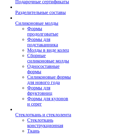
Подарочные сертификаты
Разделительные составы
Силиконовые молды
Формы
продолговатые
Формы для
подстаканника
Молды в виде колец
Сборные
силиконовые молды
Односоставные
формы
Силиконовые формы
для нового года
Формы для
фруктовниц
Формы для кулонов
и серег
Стеклоткань и стеклолента
Стеклоткань
конструкционная
Ткань