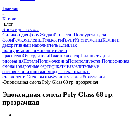
Главная
-
Каталог
-
Блог
-
Эпоксидная смола
Силикон для форм
Жидкий пластик
Полиуретан для
форм
Ремкомплекты
Гелькоуты
Грунт
Инструменты
Камни и
декоративный наполнитель
Клей
Лак
полиуретановый
Наполнители и
красители
Отвердители
Пластификатор
Планшеты для
рисования
Поталь
Полимочевина
Пенополиуретан
Полиэфирная
смола
Подарочные сертификаты
Разделительные
составы
Силиконовые молды
Стеклоткань и
стеклолента
Стекломаты
Фурнитура для бижутерии
-
Эпоксидная смола Poly Glass 68 гр. прозрачная
Эпоксидная смола Poly Glass 68 гр.
прозрачная