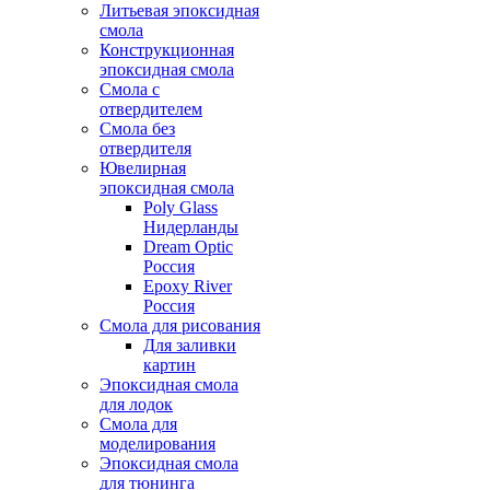
Литьевая эпоксидная
смола
Конструкционная
эпоксидная смола
Смола с
отвердителем
Смола без
отвердителя
Ювелирная
эпоксидная смола
Poly Glass
Нидерланды
Dream Optic
Россия
Epoxy River
Россия
Смола для рисования
Для заливки
картин
Эпоксидная смола
для лодок
Смола для
моделирования
Эпоксидная смола
для тюнинга