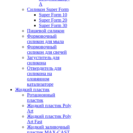
А
Силикон Super Form
Super Form 10
Super Form 20
Super Form 30
Пищевой силикон
Формовочный
силикон для мыла
Формовочный
силикон для свечей
Загуститель для
силикона
Отвердитель для
силикона на
оловянном
катализаторе
Жидкий пластик
Ротационный
пластик
Жидкий пластик Poly
Art
Жидкий пластик Poly
Art Fast
Жидкий заливочный
пластик MAX-CAST