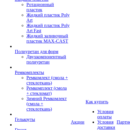
Ротационный
пластик
Жидкий пластик Poly
Art
Жидкий пластик Poly
Art Fast
Жидкий заливочный
пластик MAX-CAST
Полиуретан для форм
Двухкомпонентный
полиуретан
Ремкомплекты
Ремкомлект (смола +
стеклоткань)
Ремкомплект (смола
+ стекломат)
Зимний Ремкомлект
Как купить
(смола +
стеклоткань)
Условия
оплаты
Гелькоуты
Акции
Условия
Партн
доставки
Грунт