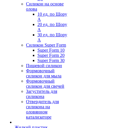
Силикон на основе
олова
10 ед. по Шору
А
20 ед. по Шору
А
30 ед. по Шору
А
Силикон Super Form
Super Form 10
Super Form 20
Super Form 30
Пищевой силикон
Формовочный
силикон для мыла
Формовочный
силикон для свечей
Загуститель для
силикона
Отвердитель для
силикона на
оловянном
катализаторе
Жидкий пластик