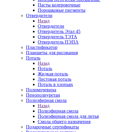
Пасты колеровочные
Порошковые пигменты
Отвердители
Назад
Отвердители
Отвердитель Этал 45
Отвердитель ТЭТА
Отвердитель ПЭПА
Пластификатор
Планшеты для рисования
Поталь
Назад
Поталь
Жидкая поталь
Листовая поталь
Поталь в хлопьях
Полимочевина
Пенополиуретан
Полиэфирная смола
Назад
Полиэфирная смола
Полиэфирная смола для литья
Смола общего назначения
Подарочные сертификаты