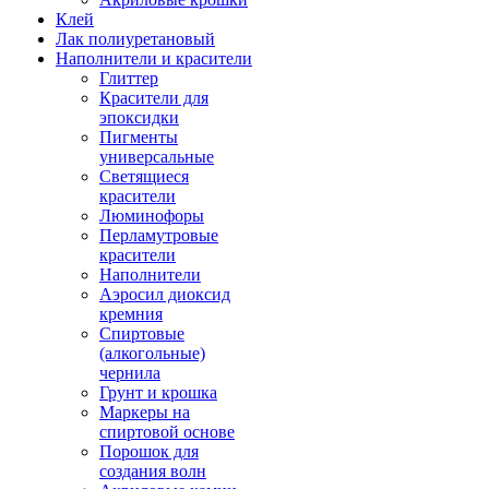
Клей
Лак полиуретановый
Наполнители и красители
Глиттер
Красители для
эпоксидки
Пигменты
универсальные
Светящиеся
красители
Люминофоры
Перламутровые
красители
Наполнители
Аэросил диоксид
кремния
Спиртовые
(алкогольные)
чернила
Грунт и крошка
Маркеры на
спиртовой основе
Порошок для
создания волн