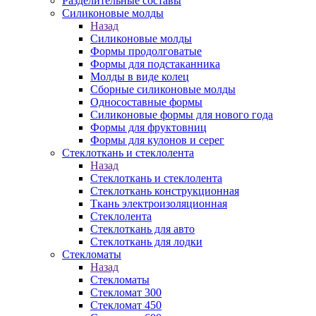
Разделительные составы
Силиконовые молды
Назад
Силиконовые молды
Формы продолговатые
Формы для подстаканника
Молды в виде колец
Сборные силиконовые молды
Односоставные формы
Силиконовые формы для нового года
Формы для фруктовниц
Формы для кулонов и серег
Стеклоткань и стеклолента
Назад
Стеклоткань и стеклолента
Стеклоткань конструкционная
Ткань электроизоляционная
Стеклолента
Стеклоткань для авто
Стеклоткань для лодки
Стекломаты
Назад
Стекломаты
Стекломат 300
Стекломат 450