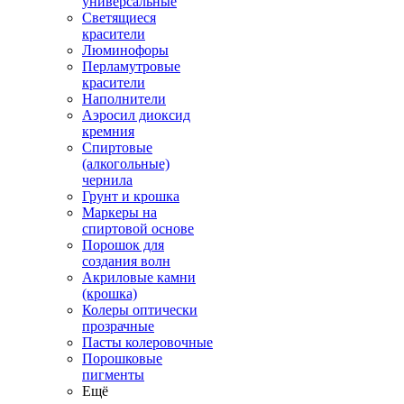
универсальные
Светящиеся
красители
Люминофоры
Перламутровые
красители
Наполнители
Аэросил диоксид
кремния
Спиртовые
(алкогольные)
чернила
Грунт и крошка
Маркеры на
спиртовой основе
Порошок для
создания волн
Акриловые камни
(крошка)
Колеры оптически
прозрачные
Пасты колеровочные
Порошковые
пигменты
Ещё