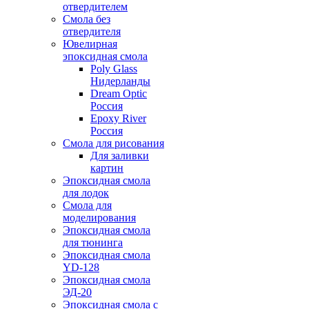
отвердителем
Смола без
отвердителя
Ювелирная
эпоксидная смола
Poly Glass
Нидерланды
Dream Optic
Россия
Epoxy River
Россия
Смола для рисования
Для заливки
картин
Эпоксидная смола
для лодок
Смола для
моделирования
Эпоксидная смола
для тюнинга
Эпоксидная смола
YD-128
Эпоксидная смола
ЭД-20
Эпоксидная смола с