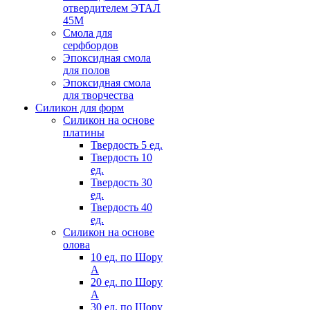
отвердителем ЭТАЛ
45М
Смола для
серфбордов
Эпоксидная смола
для полов
Эпоксидная смола
для творчества
Силикон для форм
Силикон на основе
платины
Твердость 5 ед.
Твердость 10
ед.
Твердость 30
ед.
Твердость 40
ед.
Силикон на основе
олова
10 ед. по Шору
А
20 ед. по Шору
А
30 ед. по Шору