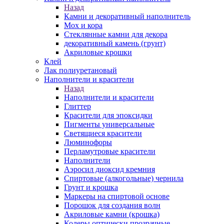
Назад
Камни и декоративный наполнитель
Мох и кора
Стеклянные камни для декора
декоративный камень (грунт)
Акриловые крошки
Клей
Лак полиуретановый
Наполнители и красители
Назад
Наполнители и красители
Глиттер
Красители для эпоксидки
Пигменты универсальные
Светящиеся красители
Люминофоры
Перламутровые красители
Наполнители
Аэросил диоксид кремния
Спиртовые (алкогольные) чернила
Грунт и крошка
Маркеры на спиртовой основе
Порошок для создания волн
Акриловые камни (крошка)
Колеры оптически прозрачные