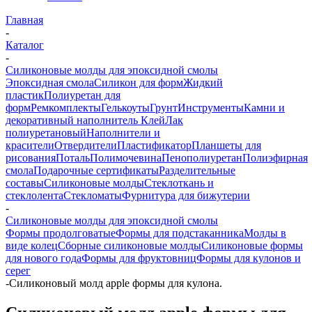
Главная
-
Каталог
-
Силиконовые молды для эпоксидной смолы
Эпоксидная смола
Силикон для форм
Жидкий
пластик
Полиуретан для
форм
Ремкомплекты
Гелькоуты
Грунт
Инструменты
Камни и
декоративный наполнитель
Клей
Лак
полиуретановый
Наполнители и
красители
Отвердители
Пластификатор
Планшеты для
рисования
Поталь
Полимочевина
Пенополиуретан
Полиэфирная
смола
Подарочные сертификаты
Разделительные
составы
Силиконовые молды
Стеклоткань и
стеклолента
Стекломаты
Фурнитура для бижутерии
-
Силиконовые молды для эпоксидной смолы
Формы продолговатые
Формы для подстаканника
Молды в
виде колец
Сборные силиконовые молды
Силиконовые формы
для нового года
Формы для фруктовниц
Формы для кулонов и
серег
-
Силиконовый молд apple формы для кулона.