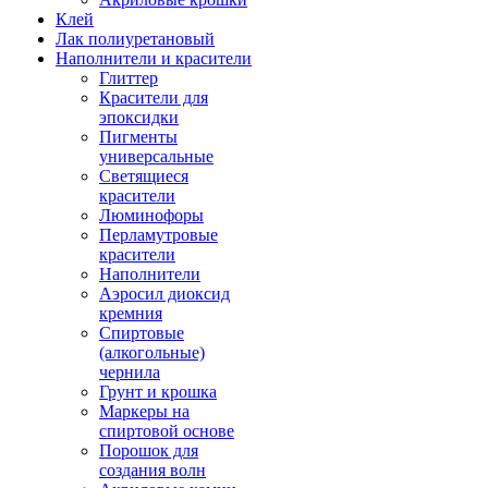
Клей
Лак полиуретановый
Наполнители и красители
Глиттер
Красители для
эпоксидки
Пигменты
универсальные
Светящиеся
красители
Люминофоры
Перламутровые
красители
Наполнители
Аэросил диоксид
кремния
Спиртовые
(алкогольные)
чернила
Грунт и крошка
Маркеры на
спиртовой основе
Порошок для
создания волн