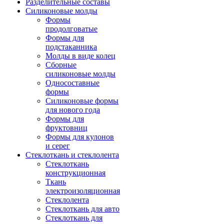
Разделительные составы
Силиконовые молды
Формы
продолговатые
Формы для
подстаканника
Молды в виде колец
Сборные
силиконовые молды
Односоставные
формы
Силиконовые формы
для нового года
Формы для
фруктовниц
Формы для кулонов
и серег
Стеклоткань и стеклолента
Стеклоткань
конструкционная
Ткань
электроизоляционная
Стеклолента
Стеклоткань для авто
Стеклоткань для