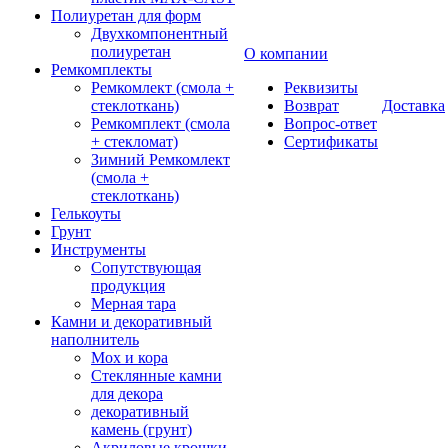
Полиуретан для форм
Двухкомпонентный
полиуретан
О компании
Ремкомплекты
Ремкомлект (смола +
Реквизиты
стеклоткань)
Возврат
Доставка
Ремкомплект (смола
Вопрос-ответ
+ стекломат)
Сертификаты
Зимний Ремкомлект
(смола +
стеклоткань)
Гелькоуты
Грунт
Инструменты
Сопутствующая
продукция
Мерная тара
Камни и декоративный
наполнитель
Мох и кора
Стеклянные камни
для декора
декоративный
камень (грунт)
Акриловые крошки