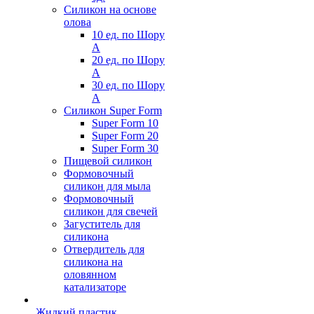
Силикон на основе
олова
10 ед. по Шору
А
20 ед. по Шору
А
30 ед. по Шору
А
Силикон Super Form
Super Form 10
Super Form 20
Super Form 30
Пищевой силикон
Формовочный
силикон для мыла
Формовочный
силикон для свечей
Загуститель для
силикона
Отвердитель для
силикона на
оловянном
катализаторе
Жидкий пластик