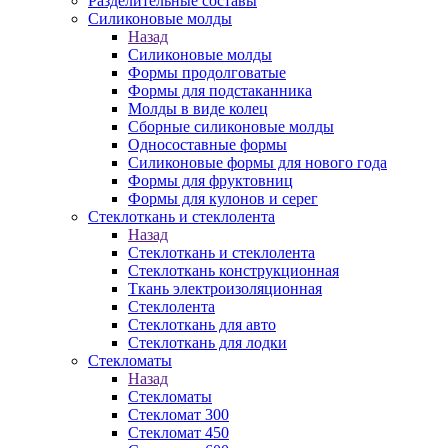
Разделительные составы
Силиконовые молды
Назад
Силиконовые молды
Формы продолговатые
Формы для подстаканника
Молды в виде колец
Сборные силиконовые молды
Односоставные формы
Силиконовые формы для нового года
Формы для фруктовниц
Формы для кулонов и серег
Стеклоткань и стеклолента
Назад
Стеклоткань и стеклолента
Стеклоткань конструкционная
Ткань электроизоляционная
Стеклолента
Стеклоткань для авто
Стеклоткань для лодки
Стекломаты
Назад
Стекломаты
Стекломат 300
Стекломат 450