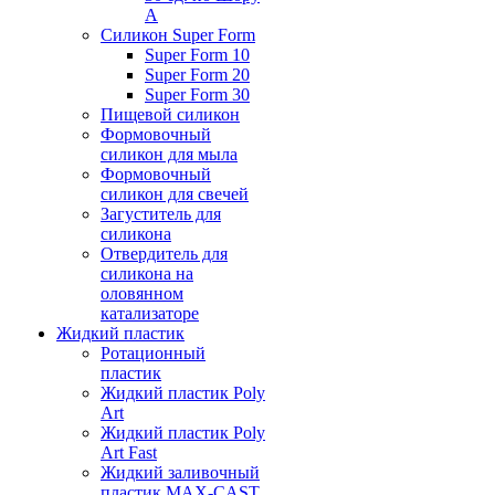
А
Силикон Super Form
Super Form 10
Super Form 20
Super Form 30
Пищевой силикон
Формовочный
силикон для мыла
Формовочный
силикон для свечей
Загуститель для
силикона
Отвердитель для
силикона на
оловянном
катализаторе
Жидкий пластик
Ротационный
пластик
Жидкий пластик Poly
Art
Жидкий пластик Poly
Art Fast
Жидкий заливочный
пластик MAX-CAST