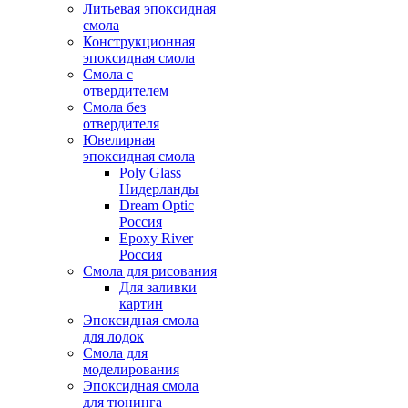
Литьевая эпоксидная
смола
Конструкционная
эпоксидная смола
Смола с
отвердителем
Смола без
отвердителя
Ювелирная
эпоксидная смола
Poly Glass
Нидерланды
Dream Optic
Россия
Epoxy River
Россия
Смола для рисования
Для заливки
картин
Эпоксидная смола
для лодок
Смола для
моделирования
Эпоксидная смола
для тюнинга