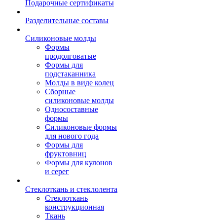
Подарочные сертификаты
Разделительные составы
Силиконовые молды
Формы
продолговатые
Формы для
подстаканника
Молды в виде колец
Сборные
силиконовые молды
Односоставные
формы
Силиконовые формы
для нового года
Формы для
фруктовниц
Формы для кулонов
и серег
Стеклоткань и стеклолента
Стеклоткань
конструкционная
Ткань