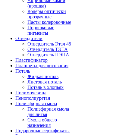
Акриловые камни
(крошка)
Колеры оптически
прозрачные
Пасты колеровочные
Порошковые
пигменты
Отвердители
Отвердитель Этал 45
Отвердитель ТЭТА
Отвердитель ПЭПА
Пластификатор
Планшеты для рисования
Поталь
Жидкая поталь
Листовая поталь
Поталь в хлопьях
Полимочевина
Пенополиуретан
Полиэфирная смола
Полиэфирная смола
для литья
Смола общего
назначения
Подарочные сертификаты