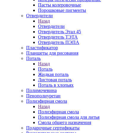
Пасты колеровочные
Порошковые пигменты
Отвердители
Назад
Отвердители
Отвердитель Этал 45
Отвердитель ТЭТА
Отвердитель ПЭПА
Пластификатор
Планшеты для рисования
Поталь
Назад
Поталь
Жидкая поталь
Листовая поталь
Поталь в хлопьях
Полимочевина
Пенополиуретан
Полиэфирная смола
Назад
Полиэфирная смола
Полиэфирная смола для литья
Смола общего назначения
Подарочные сертификаты