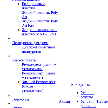
Ротационный
пластик
Жидкий пластик Poly
Art
Жидкий пластик Poly
Art Fast
Жидкий заливочный
пластик MAX-CAST
Полиуретан для форм
Двухкомпонентный
полиуретан
Ремкомплекты
Ремкомлект (смола +
стеклоткань)
Ремкомплект (смола
+ стекломат)
Зимний Ремкомлект
Как купить
(смола +
стеклоткань)
Условия
оплаты
Гелькоуты
Акции
Условия
Партн
доставки
Грунт