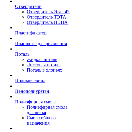
Отвердители
Отвердитель Этал 45
Отвердитель ТЭТА
Отвердитель ПЭПА
Пластификатор
Планшеты для рисования
Поталь
Жидкая поталь
Листовая поталь
Поталь в хлопьях
Полимочевина
Пенополиуретан
Полиэфирная смола
Полиэфирная смола
для литья
Смола общего
назначения