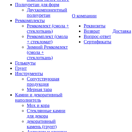
Полиуретан для форм
Двухкомпонентный
полиуретан
О компании
Ремкомплекты
Ремкомлект (смола +
Реквизиты
стеклоткань)
Возврат
Доставка
Ремкомплект (смола
Вопрос-ответ
+ стекломат)
Сертификаты
Зимний Ремкомлект
(смола +
стеклоткань)
Гелькоуты
Грунт
Инструменты
Сопутствующая
продукция
Мерная тара
Камни и декоративный
наполнитель
Мох и кора
Стеклянные камни
для декора
декоративный
камень (грунт)
Акриловые крошки