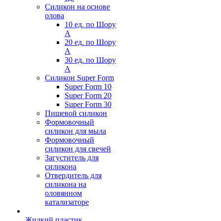
Силикон на основе
олова
10 ед. по Шору
А
20 ед. по Шору
А
30 ед. по Шору
А
Силикон Super Form
Super Form 10
Super Form 20
Super Form 30
Пищевой силикон
Формовочный
силикон для мыла
Формовочный
силикон для свечей
Загуститель для
силикона
Отвердитель для
силикона на
оловянном
катализаторе
Жидкий пластик