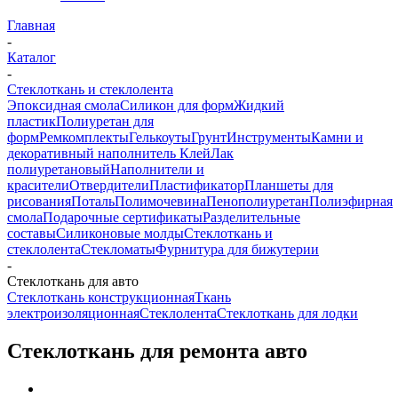
Главная
-
Каталог
-
Стеклоткань и стеклолента
Эпоксидная смола
Силикон для форм
Жидкий
пластик
Полиуретан для
форм
Ремкомплекты
Гелькоуты
Грунт
Инструменты
Камни и
декоративный наполнитель
Клей
Лак
полиуретановый
Наполнители и
красители
Отвердители
Пластификатор
Планшеты для
рисования
Поталь
Полимочевина
Пенополиуретан
Полиэфирная
смола
Подарочные сертификаты
Разделительные
составы
Силиконовые молды
Стеклоткань и
стеклолента
Стекломаты
Фурнитура для бижутерии
-
Стеклоткань для авто
Стеклоткань конструкционная
Ткань
электроизоляционная
Стеклолента
Стеклоткань для лодки
Стеклоткань для ремонта авто