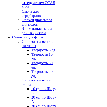
отвердителем ЭТАЛ
45М
Смола для
серфбордов
Эпоксидная смола
для полов
Эпоксидная смола
для творчества
Силикон для форм
Силикон на основе
платины
Твердость 5 ед.
Твердость 10
ед.
Твердость 30
ед.
Твердость 40
ед.
Силикон на основе
олова
10 ед. по Шору
А
20 ед. по Шору
А
30 ед. по Шору