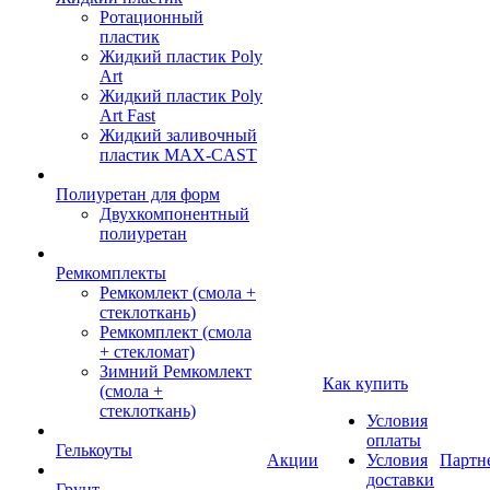
Ротационный
пластик
Жидкий пластик Poly
Art
Жидкий пластик Poly
Art Fast
Жидкий заливочный
пластик MAX-CAST
Полиуретан для форм
Двухкомпонентный
полиуретан
Ремкомплекты
Ремкомлект (смола +
стеклоткань)
Ремкомплект (смола
+ стекломат)
Зимний Ремкомлект
Как купить
(смола +
стеклоткань)
Условия
оплаты
Гелькоуты
Акции
Условия
Партн
доставки
Грунт