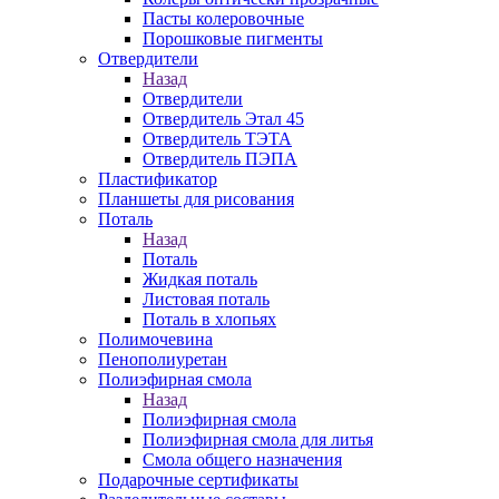
Пасты колеровочные
Порошковые пигменты
Отвердители
Назад
Отвердители
Отвердитель Этал 45
Отвердитель ТЭТА
Отвердитель ПЭПА
Пластификатор
Планшеты для рисования
Поталь
Назад
Поталь
Жидкая поталь
Листовая поталь
Поталь в хлопьях
Полимочевина
Пенополиуретан
Полиэфирная смола
Назад
Полиэфирная смола
Полиэфирная смола для литья
Смола общего назначения
Подарочные сертификаты