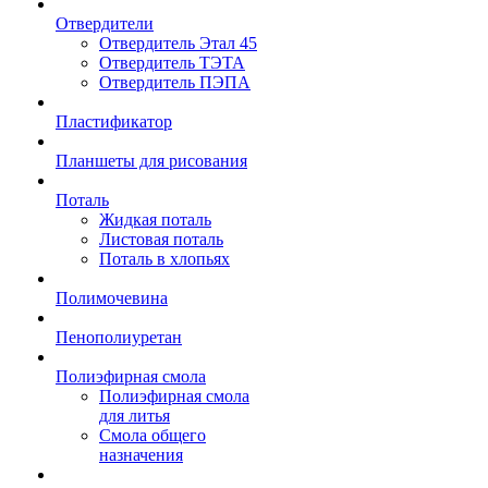
Отвердители
Отвердитель Этал 45
Отвердитель ТЭТА
Отвердитель ПЭПА
Пластификатор
Планшеты для рисования
Поталь
Жидкая поталь
Листовая поталь
Поталь в хлопьях
Полимочевина
Пенополиуретан
Полиэфирная смола
Полиэфирная смола
для литья
Смола общего
назначения