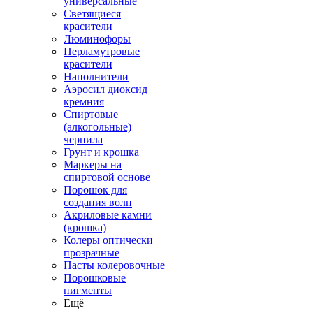
универсальные
Светящиеся
красители
Люминофоры
Перламутровые
красители
Наполнители
Аэросил диоксид
кремния
Спиртовые
(алкогольные)
чернила
Грунт и крошка
Маркеры на
спиртовой основе
Порошок для
создания волн
Акриловые камни
(крошка)
Колеры оптически
прозрачные
Пасты колеровочные
Порошковые
пигменты
Ещё