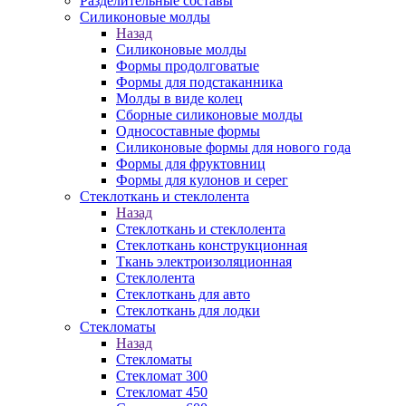
Разделительные составы
Силиконовые молды
Назад
Силиконовые молды
Формы продолговатые
Формы для подстаканника
Молды в виде колец
Сборные силиконовые молды
Односоставные формы
Силиконовые формы для нового года
Формы для фруктовниц
Формы для кулонов и серег
Стеклоткань и стеклолента
Назад
Стеклоткань и стеклолента
Стеклоткань конструкционная
Ткань электроизоляционная
Стеклолента
Стеклоткань для авто
Стеклоткань для лодки
Стекломаты
Назад
Стекломаты
Стекломат 300
Стекломат 450