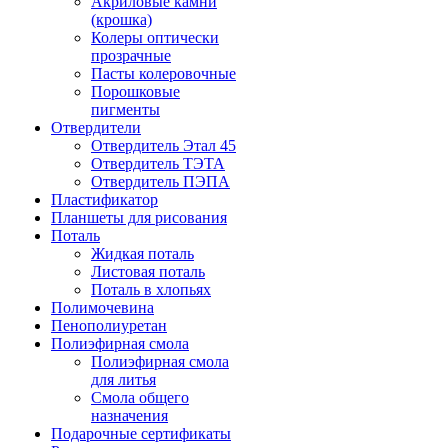
Акриловые камни
(крошка)
Колеры оптически
прозрачные
Пасты колеровочные
Порошковые
пигменты
Отвердители
Отвердитель Этал 45
Отвердитель ТЭТА
Отвердитель ПЭПА
Пластификатор
Планшеты для рисования
Поталь
Жидкая поталь
Листовая поталь
Поталь в хлопьях
Полимочевина
Пенополиуретан
Полиэфирная смола
Полиэфирная смола
для литья
Смола общего
назначения
Подарочные сертификаты