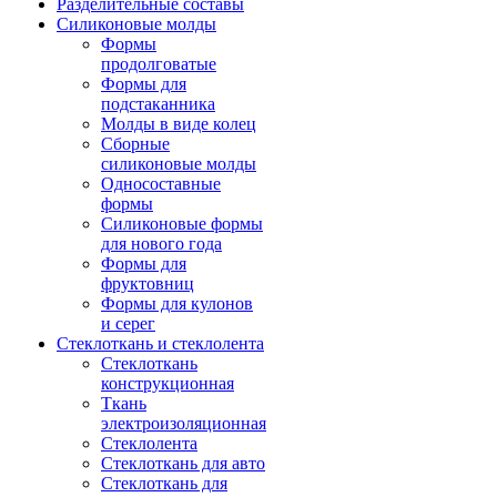
Разделительные составы
Силиконовые молды
Формы
продолговатые
Формы для
подстаканника
Молды в виде колец
Сборные
силиконовые молды
Односоставные
формы
Силиконовые формы
для нового года
Формы для
фруктовниц
Формы для кулонов
и серег
Стеклоткань и стеклолента
Стеклоткань
конструкционная
Ткань
электроизоляционная
Стеклолента
Стеклоткань для авто
Стеклоткань для