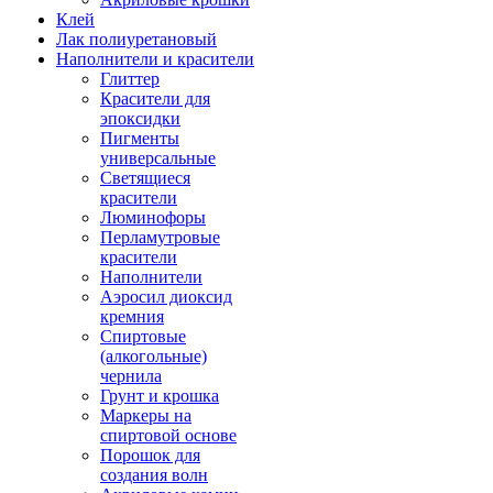
Клей
Лак полиуретановый
Наполнители и красители
Глиттер
Красители для
эпоксидки
Пигменты
универсальные
Светящиеся
красители
Люминофоры
Перламутровые
красители
Наполнители
Аэросил диоксид
кремния
Спиртовые
(алкогольные)
чернила
Грунт и крошка
Маркеры на
спиртовой основе
Порошок для
создания волн