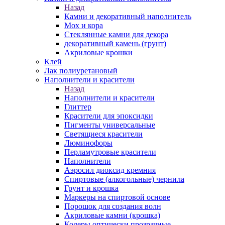
Назад
Камни и декоративный наполнитель
Мох и кора
Стеклянные камни для декора
декоративный камень (грунт)
Акриловые крошки
Клей
Лак полиуретановый
Наполнители и красители
Назад
Наполнители и красители
Глиттер
Красители для эпоксидки
Пигменты универсальные
Светящиеся красители
Люминофоры
Перламутровые красители
Наполнители
Аэросил диоксид кремния
Спиртовые (алкогольные) чернила
Грунт и крошка
Маркеры на спиртовой основе
Порошок для создания волн
Акриловые камни (крошка)
Колеры оптически прозрачные