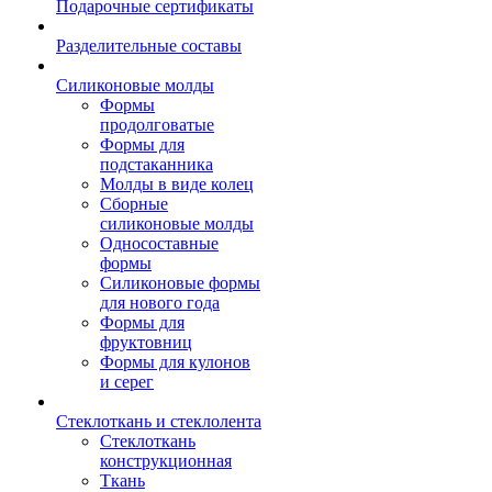
Подарочные сертификаты
Разделительные составы
Силиконовые молды
Формы
продолговатые
Формы для
подстаканника
Молды в виде колец
Сборные
силиконовые молды
Односоставные
формы
Силиконовые формы
для нового года
Формы для
фруктовниц
Формы для кулонов
и серег
Стеклоткань и стеклолента
Стеклоткань
конструкционная
Ткань