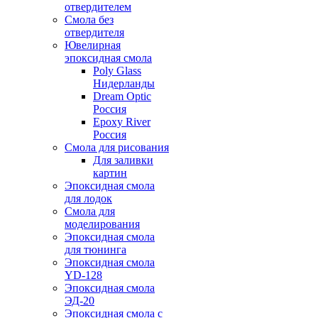
отвердителем
Смола без
отвердителя
Ювелирная
эпоксидная смола
Poly Glass
Нидерланды
Dream Optic
Россия
Epoxy River
Россия
Смола для рисования
Для заливки
картин
Эпоксидная смола
для лодок
Смола для
моделирования
Эпоксидная смола
для тюнинга
Эпоксидная смола
YD-128
Эпоксидная смола
ЭД-20
Эпоксидная смола с