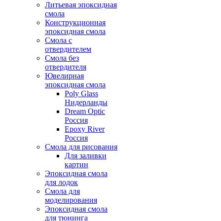
Литьевая эпоксидная
смола
Конструкционная
эпоксидная смола
Смола с
отвердителем
Смола без
отвердителя
Ювелирная
эпоксидная смола
Poly Glass
Нидерланды
Dream Optic
Россия
Epoxy River
Россия
Смола для рисования
Для заливки
картин
Эпоксидная смола
для лодок
Смола для
моделирования
Эпоксидная смола
для тюнинга