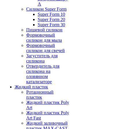
А
Силикон Super Form
Super Form 10
Super Form 20
Super Form 30
Пищевой силикон
Формовочный
силикон для мыла
Формовочный
силикон для свечей
Загуститель для
силикона
Отвердитель для
силикона на
оловянном
катализаторе
Жидкий пластик
Ротационный
пластик
Жидкий пластик Poly
Art
Жидкий пластик Poly
Art Fast
Жидкий заливочный
пластик MAX-CAST