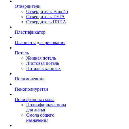
Отвердители
Отвердитель Этал 45
Отвердитель ТЭТА
Отвердитель ПЭПА
Пластификатор
Планшеты для рисования
Поталь
Жидкая поталь
Листовая поталь
Поталь в хлопьях
Полимочевина
Пенополиуретан
Полиэфирная смола
Полиэфирная смола
для литья
Смола общего
назначения