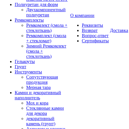
Полиуретан для форм
Двухкомпонентный
полиуретан
О компании
Ремкомплекты
Ремкомлект (смола +
Реквизиты
стеклоткань)
Возврат
Доставка
Ремкомплект (смола
Вопрос-ответ
+ стекломат)
Сертификаты
Зимний Ремкомлект
(смола +
стеклоткань)
Гелькоуты
Грунт
Инструменты
Сопутствующая
продукция
Мерная тара
Камни и декоративный
наполнитель
Мох и кора
Стеклянные камни
для декора
декоративный
камень (грунт)
Акриловые крошки