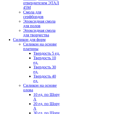
отвердителем ЭТАЛ
45М
Смола для
серфбордов
Эпоксидная смола
для полов
Эпоксидная смола
для творчества
Силикон для форм
Силикон на основе
платины
Твердость 5 ед.
Твердость 10
ед.
Твердость 30
ед.
Твердость 40
ед.
Силикон на основе
олова
10 ед. по Шору
А
20 ед. по Шору
А
30 ед. по Шору