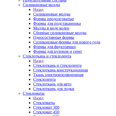
Разделительные составы
Силиконовые молды
Назад
Силиконовые молды
Формы продолговатые
Формы для подстаканника
Молды в виде колец
Сборные силиконовые молды
Односоставные формы
Силиконовые формы для нового года
Формы для фруктовниц
Формы для кулонов и серег
Стеклоткань и стеклолента
Назад
Стеклоткань и стеклолента
Стеклоткань конструкционная
Ткань электроизоляционная
Стеклолента
Стеклоткань для авто
Стеклоткань для лодки
Стекломаты
Назад
Стекломаты
Стекломат 300
Стекломат 450