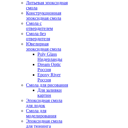
Литьевая эпоксидная
смола
Конструкционная
эпоксидная смола
Смола с
отвердителем
Смола без
отвердителя
Ювелирная
эпоксидная смола
Poly Glass
Нидерланды
Dream Optic
Россия
Epoxy River
Россия
Смола для рисования
Для заливки
картин
Эпоксидная смола
для лодок
Смола для
моделирования
Эпоксидная смола
для тюнинга