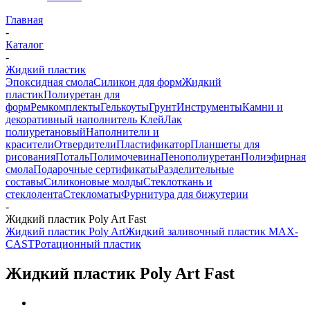
Главная
-
Каталог
-
Жидкий пластик
Эпоксидная смола
Силикон для форм
Жидкий
пластик
Полиуретан для
форм
Ремкомплекты
Гелькоуты
Грунт
Инструменты
Камни и
декоративный наполнитель
Клей
Лак
полиуретановый
Наполнители и
красители
Отвердители
Пластификатор
Планшеты для
рисования
Поталь
Полимочевина
Пенополиуретан
Полиэфирная
смола
Подарочные сертификаты
Разделительные
составы
Силиконовые молды
Стеклоткань и
стеклолента
Стекломаты
Фурнитура для бижутерии
-
Жидкий пластик Poly Art Fast
Жидкий пластик Poly Art
Жидкий заливочный пластик MAX-
CAST
Ротационный пластик
Жидкий пластик Poly Art Fast