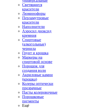
универсальные
Светящиеся
красители
Люминофоры
Перламутровые
красители
Наполнители
Аэросил диоксид
кремния
Спиртовые
(алкогольные)
чернила
Грунт и крошка
Маркеры на
спиртовой основе
Порошок для
создания волн
Акриловые камни
(крошка)
Колеры оптически
прозрачные
Пасты колеровочные
Порошковые
пигменты
Ещё