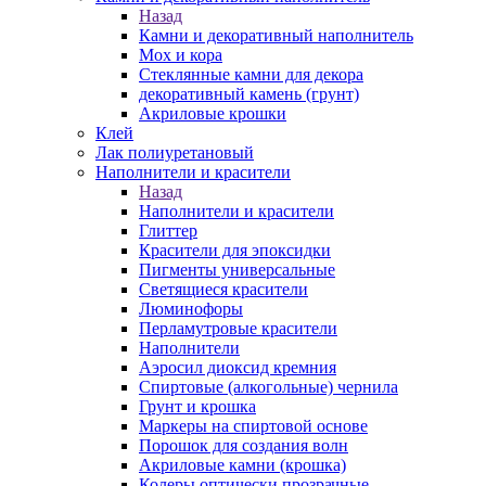
Назад
Камни и декоративный наполнитель
Мох и кора
Стеклянные камни для декора
декоративный камень (грунт)
Акриловые крошки
Клей
Лак полиуретановый
Наполнители и красители
Назад
Наполнители и красители
Глиттер
Красители для эпоксидки
Пигменты универсальные
Светящиеся красители
Люминофоры
Перламутровые красители
Наполнители
Аэросил диоксид кремния
Спиртовые (алкогольные) чернила
Грунт и крошка
Маркеры на спиртовой основе
Порошок для создания волн
Акриловые камни (крошка)
Колеры оптически прозрачные