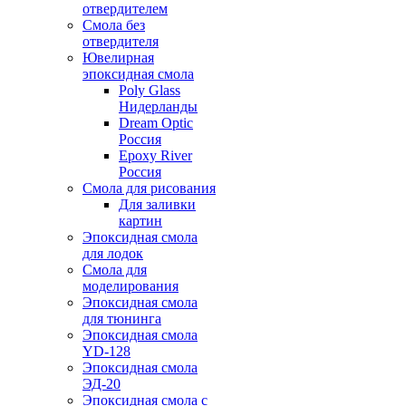
отвердителем
Смола без
отвердителя
Ювелирная
эпоксидная смола
Poly Glass
Нидерланды
Dream Optic
Россия
Epoxy River
Россия
Смола для рисования
Для заливки
картин
Эпоксидная смола
для лодок
Смола для
моделирования
Эпоксидная смола
для тюнинга
Эпоксидная смола
YD-128
Эпоксидная смола
ЭД-20
Эпоксидная смола с