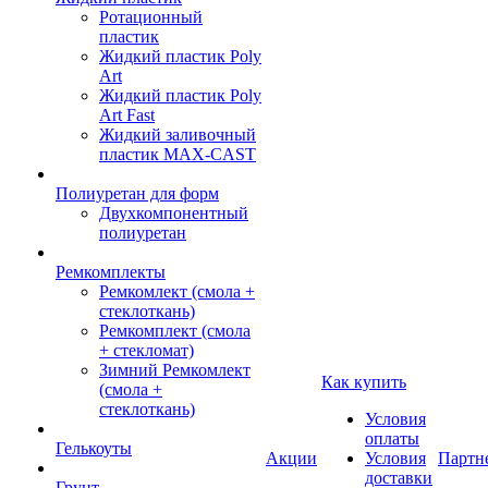
Ротационный
пластик
Жидкий пластик Poly
Art
Жидкий пластик Poly
Art Fast
Жидкий заливочный
пластик MAX-CAST
Полиуретан для форм
Двухкомпонентный
полиуретан
Ремкомплекты
Ремкомлект (смола +
стеклоткань)
Ремкомплект (смола
+ стекломат)
Зимний Ремкомлект
Как купить
(смола +
стеклоткань)
Условия
оплаты
Гелькоуты
Акции
Условия
Партн
доставки
Грунт