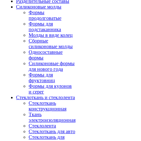
Разделительные составы
Силиконовые молды
Формы
продолговатые
Формы для
подстаканника
Молды в виде колец
Сборные
силиконовые молды
Односоставные
формы
Силиконовые формы
для нового года
Формы для
фруктовниц
Формы для кулонов
и серег
Стеклоткань и стеклолента
Стеклоткань
конструкционная
Ткань
электроизоляционная
Стеклолента
Стеклоткань для авто
Стеклоткань для