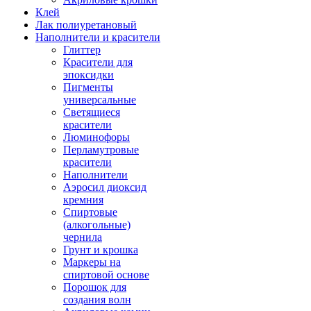
Клей
Лак полиуретановый
Наполнители и красители
Глиттер
Красители для
эпоксидки
Пигменты
универсальные
Светящиеся
красители
Люминофоры
Перламутровые
красители
Наполнители
Аэросил диоксид
кремния
Спиртовые
(алкогольные)
чернила
Грунт и крошка
Маркеры на
спиртовой основе
Порошок для
создания волн