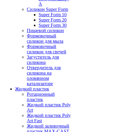
А
Силикон Super Form
Super Form 10
Super Form 20
Super Form 30
Пищевой силикон
Формовочный
силикон для мыла
Формовочный
силикон для свечей
Загуститель для
силикона
Отвердитель для
силикона на
оловянном
катализаторе
Жидкий пластик
Ротационный
пластик
Жидкий пластик Poly
Art
Жидкий пластик Poly
Art Fast
Жидкий заливочный
пластик MAX-CAST