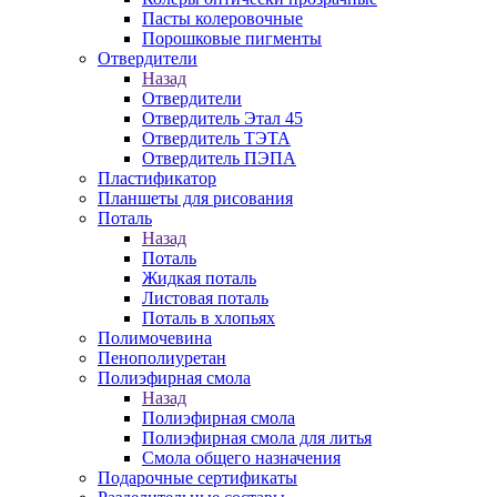
Пасты колеровочные
Порошковые пигменты
Отвердители
Назад
Отвердители
Отвердитель Этал 45
Отвердитель ТЭТА
Отвердитель ПЭПА
Пластификатор
Планшеты для рисования
Поталь
Назад
Поталь
Жидкая поталь
Листовая поталь
Поталь в хлопьях
Полимочевина
Пенополиуретан
Полиэфирная смола
Назад
Полиэфирная смола
Полиэфирная смола для литья
Смола общего назначения
Подарочные сертификаты