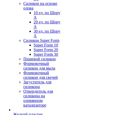
Силикон на основе
олова
10 ед. по Шору
А
20 ед. по Шору
А
30 ед. по Шору
А
Силикон Super Form
Super Form 10
Super Form 20
Super Form 30
Пищевой силикон
Формовочный
силикон для мыла
Формовочный
силикон для свечей
Загуститель для
силикона
Отвердитель для
силикона на
оловянном
катализаторе
Жидкий пластик