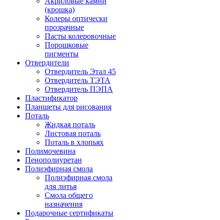
Акриловые камни
(крошка)
Колеры оптически
прозрачные
Пасты колеровочные
Порошковые
пигменты
Отвердители
Отвердитель Этал 45
Отвердитель ТЭТА
Отвердитель ПЭПА
Пластификатор
Планшеты для рисования
Поталь
Жидкая поталь
Листовая поталь
Поталь в хлопьях
Полимочевина
Пенополиуретан
Полиэфирная смола
Полиэфирная смола
для литья
Смола общего
назначения
Подарочные сертификаты