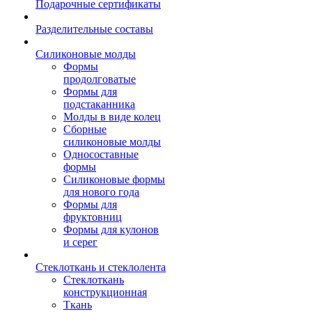
Подарочные сертификаты
Разделительные составы
Силиконовые молды
Формы
продолговатые
Формы для
подстаканника
Молды в виде колец
Сборные
силиконовые молды
Односоставные
формы
Силиконовые формы
для нового года
Формы для
фруктовниц
Формы для кулонов
и серег
Стеклоткань и стеклолента
Стеклоткань
конструкционная
Ткань