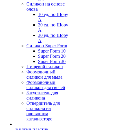
Силикон на основе
олова
10 ед. по Шору
А
20 ед. по Шору
А
30 ед. по Шору
А
Силикон Super Form
Super Form 10
Super Form 20
Super Form 30
Пищевой силикон
Формовочный
силикон для мыла
Формовочный
силикон для свечей
Загуститель для
силикона
Отвердитель для
силикона на
оловянном
катализаторе
Жидкий пластик