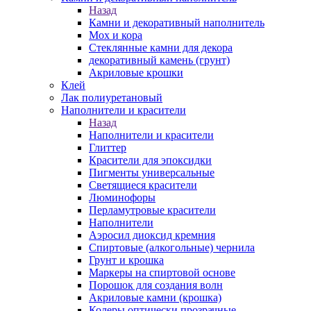
Назад
Камни и декоративный наполнитель
Мох и кора
Стеклянные камни для декора
декоративный камень (грунт)
Акриловые крошки
Клей
Лак полиуретановый
Наполнители и красители
Назад
Наполнители и красители
Глиттер
Красители для эпоксидки
Пигменты универсальные
Светящиеся красители
Люминофоры
Перламутровые красители
Наполнители
Аэросил диоксид кремния
Спиртовые (алкогольные) чернила
Грунт и крошка
Маркеры на спиртовой основе
Порошок для создания волн
Акриловые камни (крошка)
Колеры оптически прозрачные