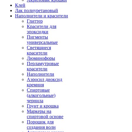
Клей
Лак полиуретановый
Наполнители и красители
Глиттер
Красители для
эпоксидки
Пигменты
универсальные
Светящиеся
красители
Люминофоры
Перламутровые
красители
Наполнители
Аэросил диоксид
кремния
Спиртовые
(алкогольные)
чернила
Грунт и крошка
Маркеры на
спиртовой основе
Порошок для
создания волн