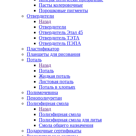
Пасты колеровочные
Порошковые пигменты
Отвердители
Назад
Отвердители
Отвердитель Этал 45
Отвердитель ТЭТА
Отвердитель ПЭПА
Пластификатор
Планшеты для рисования
Поталь
Назад
Поталь
Жидкая поталь
Листовая поталь
Поталь в хлопьях
Полимочевина
Пенополиуретан
Полиэфирная смола
Назад
Полиэфирная смола
Полиэфирная смола для литья
Смола общего назначения
Подарочные сертификаты