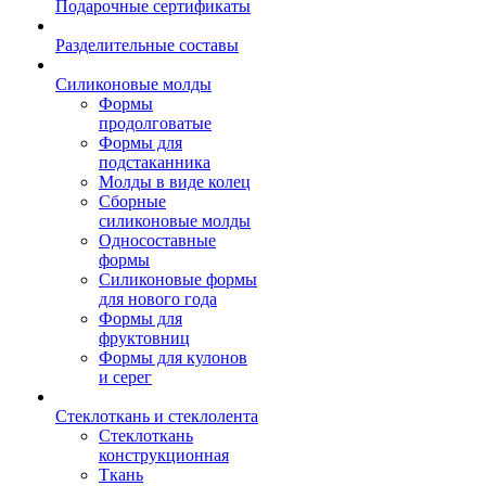
Подарочные сертификаты
Разделительные составы
Силиконовые молды
Формы
продолговатые
Формы для
подстаканника
Молды в виде колец
Сборные
силиконовые молды
Односоставные
формы
Силиконовые формы
для нового года
Формы для
фруктовниц
Формы для кулонов
и серег
Стеклоткань и стеклолента
Стеклоткань
конструкционная
Ткань