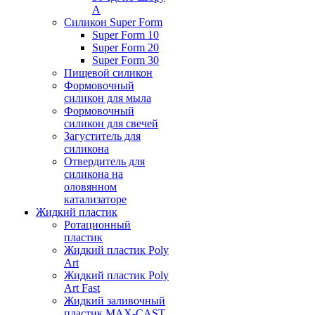
А
Силикон Super Form
Super Form 10
Super Form 20
Super Form 30
Пищевой силикон
Формовочный
силикон для мыла
Формовочный
силикон для свечей
Загуститель для
силикона
Отвердитель для
силикона на
оловянном
катализаторе
Жидкий пластик
Ротационный
пластик
Жидкий пластик Poly
Art
Жидкий пластик Poly
Art Fast
Жидкий заливочный
пластик MAX-CAST