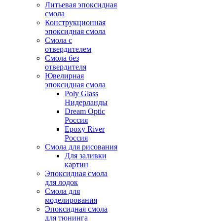
Литьевая эпоксидная
смола
Конструкционная
эпоксидная смола
Смола с
отвердителем
Смола без
отвердителя
Ювелирная
эпоксидная смола
Poly Glass
Нидерланды
Dream Optic
Россия
Epoxy River
Россия
Смола для рисования
Для заливки
картин
Эпоксидная смола
для лодок
Смола для
моделирования
Эпоксидная смола
для тюнинга