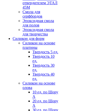
отвердителем ЭТАЛ
45М
Смола для
серфбордов
Эпоксидная смола
для полов
Эпоксидная смола
для творчества
Силикон для форм
Силикон на основе
платины
Твердость 5 ед.
Твердость 10
ед.
Твердость 30
ед.
Твердость 40
ед.
Силикон на основе
олова
10 ед. по Шору
А
20 ед. по Шору
А
30 ед. по Шору