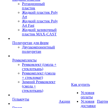
Ротационный
пластик
Жидкий пластик Poly
Art
Жидкий пластик Poly
Art Fast
Жидкий заливочный
пластик MAX-CAST
Полиуретан для форм
Двухкомпонентный
полиуретан
Ремкомплекты
Ремкомлект (смола +
стеклоткань)
Ремкомплект (смола
+ стекломат)
Зимний Ремкомлект
Как купить
(смола +
стеклоткань)
Условия
оплаты
Гелькоуты
Акции
Условия
Партн
доставки
Грунт