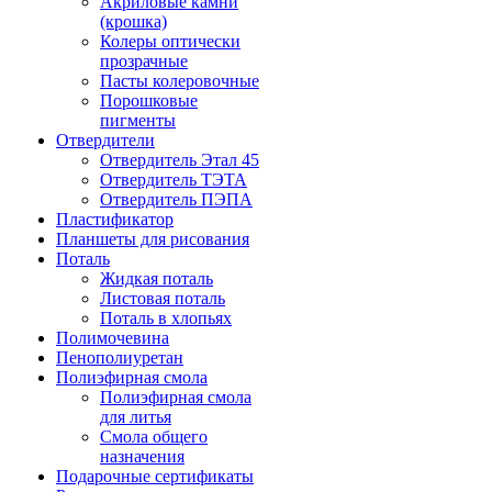
Акриловые камни
(крошка)
Колеры оптически
прозрачные
Пасты колеровочные
Порошковые
пигменты
Отвердители
Отвердитель Этал 45
Отвердитель ТЭТА
Отвердитель ПЭПА
Пластификатор
Планшеты для рисования
Поталь
Жидкая поталь
Листовая поталь
Поталь в хлопьях
Полимочевина
Пенополиуретан
Полиэфирная смола
Полиэфирная смола
для литья
Смола общего
назначения
Подарочные сертификаты