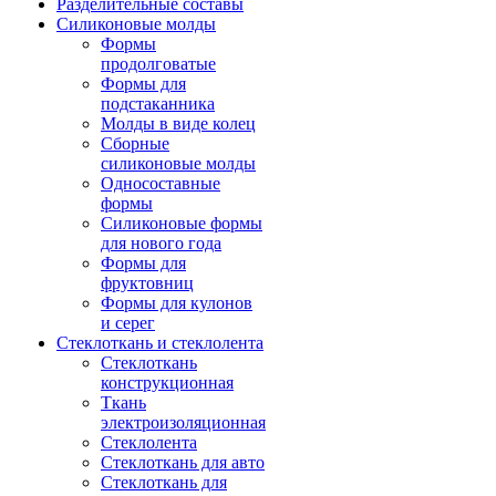
Разделительные составы
Силиконовые молды
Формы
продолговатые
Формы для
подстаканника
Молды в виде колец
Сборные
силиконовые молды
Односоставные
формы
Силиконовые формы
для нового года
Формы для
фруктовниц
Формы для кулонов
и серег
Стеклоткань и стеклолента
Стеклоткань
конструкционная
Ткань
электроизоляционная
Стеклолента
Стеклоткань для авто
Стеклоткань для