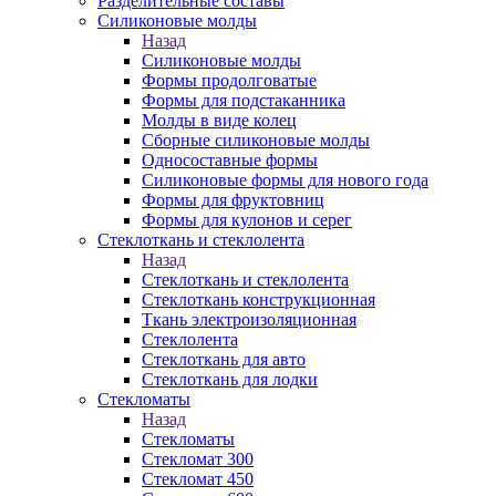
Разделительные составы
Силиконовые молды
Назад
Силиконовые молды
Формы продолговатые
Формы для подстаканника
Молды в виде колец
Сборные силиконовые молды
Односоставные формы
Силиконовые формы для нового года
Формы для фруктовниц
Формы для кулонов и серег
Стеклоткань и стеклолента
Назад
Стеклоткань и стеклолента
Стеклоткань конструкционная
Ткань электроизоляционная
Стеклолента
Стеклоткань для авто
Стеклоткань для лодки
Стекломаты
Назад
Стекломаты
Стекломат 300
Стекломат 450