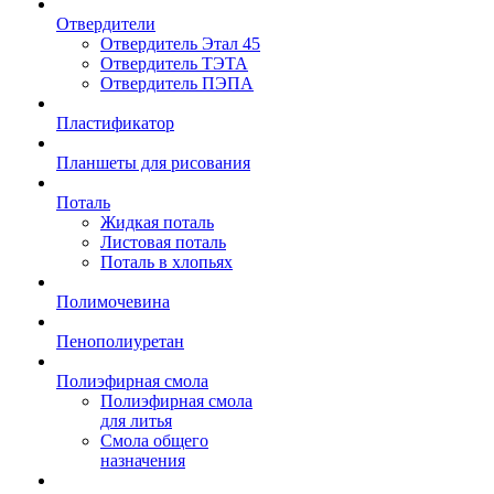
Отвердители
Отвердитель Этал 45
Отвердитель ТЭТА
Отвердитель ПЭПА
Пластификатор
Планшеты для рисования
Поталь
Жидкая поталь
Листовая поталь
Поталь в хлопьях
Полимочевина
Пенополиуретан
Полиэфирная смола
Полиэфирная смола
для литья
Смола общего
назначения