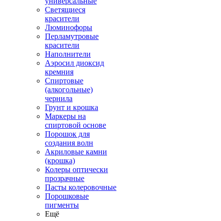
универсальные
Светящиеся
красители
Люминофоры
Перламутровые
красители
Наполнители
Аэросил диоксид
кремния
Спиртовые
(алкогольные)
чернила
Грунт и крошка
Маркеры на
спиртовой основе
Порошок для
создания волн
Акриловые камни
(крошка)
Колеры оптически
прозрачные
Пасты колеровочные
Порошковые
пигменты
Ещё