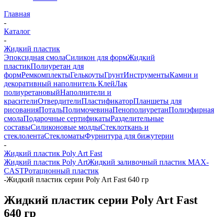
Главная
-
Каталог
-
Жидкий пластик
Эпоксидная смола
Силикон для форм
Жидкий
пластик
Полиуретан для
форм
Ремкомплекты
Гелькоуты
Грунт
Инструменты
Камни и
декоративный наполнитель
Клей
Лак
полиуретановый
Наполнители и
красители
Отвердители
Пластификатор
Планшеты для
рисования
Поталь
Полимочевина
Пенополиуретан
Полиэфирная
смола
Подарочные сертификаты
Разделительные
составы
Силиконовые молды
Стеклоткань и
стеклолента
Стекломаты
Фурнитура для бижутерии
-
Жидкий пластик Poly Art Fast
Жидкий пластик Poly Art
Жидкий заливочный пластик MAX-
CAST
Ротационный пластик
-
Жидкий пластик серии Poly Art Fast 640 гр
Жидкий пластик серии Poly Art Fast
640 гр