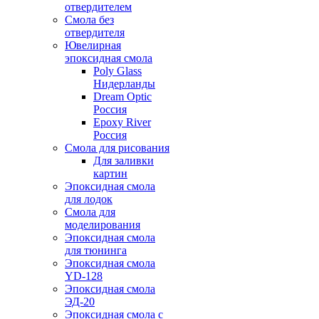
отвердителем
Смола без
отвердителя
Ювелирная
эпоксидная смола
Poly Glass
Нидерланды
Dream Optic
Россия
Epoxy River
Россия
Смола для рисования
Для заливки
картин
Эпоксидная смола
для лодок
Смола для
моделирования
Эпоксидная смола
для тюнинга
Эпоксидная смола
YD-128
Эпоксидная смола
ЭД-20
Эпоксидная смола с