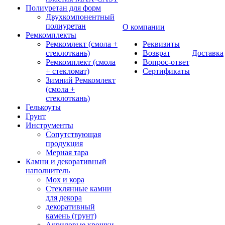
Полиуретан для форм
Двухкомпонентный
полиуретан
О компании
Ремкомплекты
Ремкомлект (смола +
Реквизиты
стеклоткань)
Возврат
Доставка
Ремкомплект (смола
Вопрос-ответ
+ стекломат)
Сертификаты
Зимний Ремкомлект
(смола +
стеклоткань)
Гелькоуты
Грунт
Инструменты
Сопутствующая
продукция
Мерная тара
Камни и декоративный
наполнитель
Мох и кора
Стеклянные камни
для декора
декоративный
камень (грунт)
Акриловые крошки