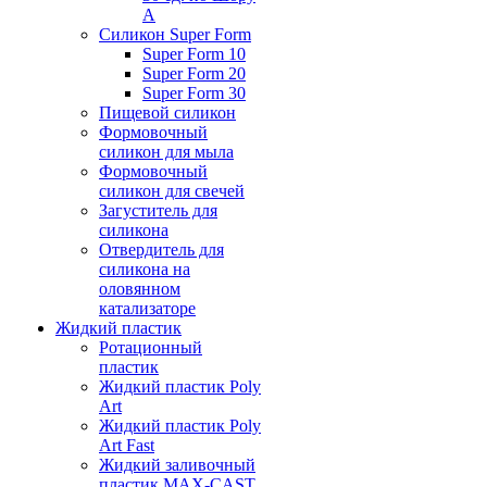
А
Силикон Super Form
Super Form 10
Super Form 20
Super Form 30
Пищевой силикон
Формовочный
силикон для мыла
Формовочный
силикон для свечей
Загуститель для
силикона
Отвердитель для
силикона на
оловянном
катализаторе
Жидкий пластик
Ротационный
пластик
Жидкий пластик Poly
Art
Жидкий пластик Poly
Art Fast
Жидкий заливочный
пластик MAX-CAST