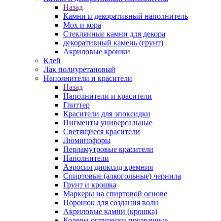
Назад
Камни и декоративный наполнитель
Мох и кора
Стеклянные камни для декора
декоративный камень (грунт)
Акриловые крошки
Клей
Лак полиуретановый
Наполнители и красители
Назад
Наполнители и красители
Глиттер
Красители для эпоксидки
Пигменты универсальные
Светящиеся красители
Люминофоры
Перламутровые красители
Наполнители
Аэросил диоксид кремния
Спиртовые (алкогольные) чернила
Грунт и крошка
Маркеры на спиртовой основе
Порошок для создания волн
Акриловые камни (крошка)
Колеры оптически прозрачные