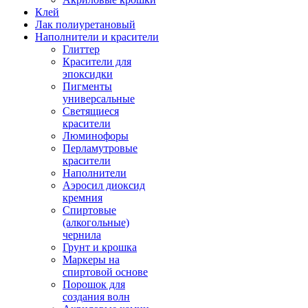
Клей
Лак полиуретановый
Наполнители и красители
Глиттер
Красители для
эпоксидки
Пигменты
универсальные
Светящиеся
красители
Люминофоры
Перламутровые
красители
Наполнители
Аэросил диоксид
кремния
Спиртовые
(алкогольные)
чернила
Грунт и крошка
Маркеры на
спиртовой основе
Порошок для
создания волн