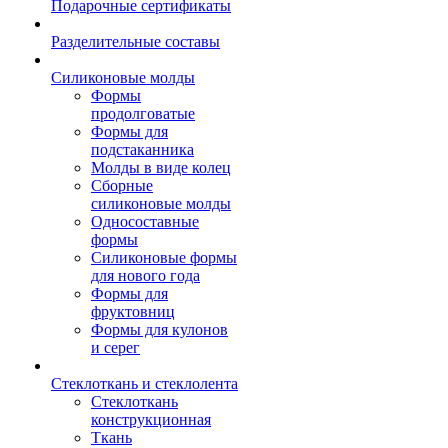
Подарочные сертификаты
Разделительные составы
Силиконовые молды
Формы
продолговатые
Формы для
подстаканника
Молды в виде колец
Сборные
силиконовые молды
Односоставные
формы
Силиконовые формы
для нового года
Формы для
фруктовниц
Формы для кулонов
и серег
Стеклоткань и стеклолента
Стеклоткань
конструкционная
Ткань