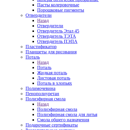
Пасты колеровочные
Порошковые пигменты
Отвердители
Назад
Отвердители
Отвердитель Этал 45
Отвердитель ТЭТА
Отвердитель ПЭПА
Пластификатор
Планшеты для рисования
Поталь
Назад
Поталь
Жидкая поталь
Листовая поталь
Поталь в хлопьях
Полимочевина
Пенополиуретан
Полиэфирная смола
Назад
Полиэфирная смола
Полиэфирная смола для литья
Смола общего назначения
Подарочные сертификаты