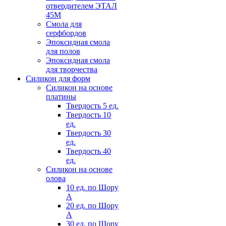
отвердителем ЭТАЛ
45М
Смола для
серфбордов
Эпоксидная смола
для полов
Эпоксидная смола
для творчества
Силикон для форм
Силикон на основе
платины
Твердость 5 ед.
Твердость 10
ед.
Твердость 30
ед.
Твердость 40
ед.
Силикон на основе
олова
10 ед. по Шору
А
20 ед. по Шору
А
30 ед. по Шору