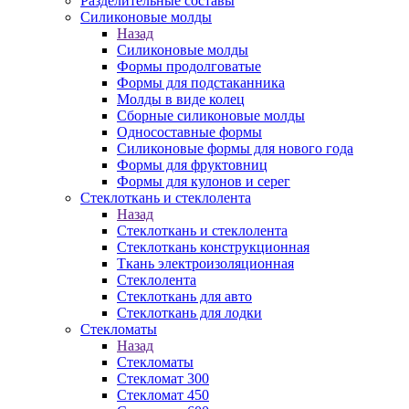
Разделительные составы
Силиконовые молды
Назад
Силиконовые молды
Формы продолговатые
Формы для подстаканника
Молды в виде колец
Сборные силиконовые молды
Односоставные формы
Силиконовые формы для нового года
Формы для фруктовниц
Формы для кулонов и серег
Стеклоткань и стеклолента
Назад
Стеклоткань и стеклолента
Стеклоткань конструкционная
Ткань электроизоляционная
Стеклолента
Стеклоткань для авто
Стеклоткань для лодки
Стекломаты
Назад
Стекломаты
Стекломат 300
Стекломат 450