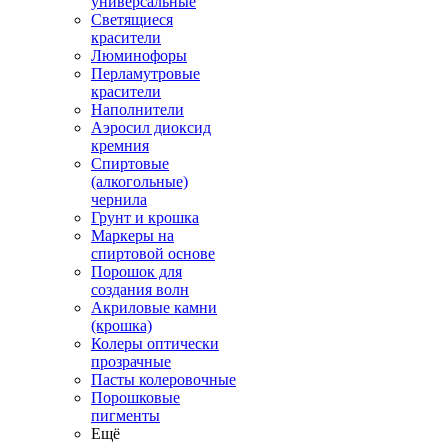
универсальные
Светящиеся
красители
Люминофоры
Перламутровые
красители
Наполнители
Аэросил диоксид
кремния
Спиртовые
(алкогольные)
чернила
Грунт и крошка
Маркеры на
спиртовой основе
Порошок для
создания волн
Акриловые камни
(крошка)
Колеры оптически
прозрачные
Пасты колеровочные
Порошковые
пигменты
Ещё