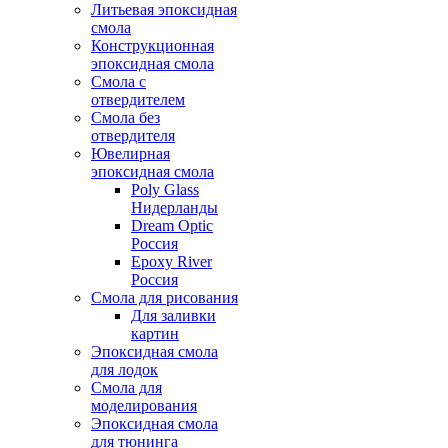
Литьевая эпоксидная
смола
Конструкционная
эпоксидная смола
Смола с
отвердителем
Смола без
отвердителя
Ювелирная
эпоксидная смола
Poly Glass
Нидерланды
Dream Optic
Россия
Epoxy River
Россия
Смола для рисования
Для заливки
картин
Эпоксидная смола
для лодок
Смола для
моделирования
Эпоксидная смола
для тюнинга