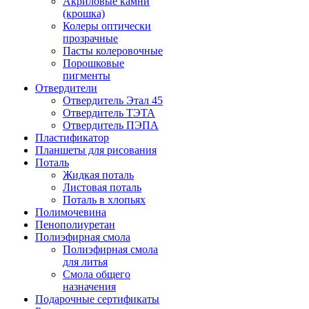
Акриловые камни
(крошка)
Колеры оптически
прозрачные
Пасты колеровочные
Порошковые
пигменты
Отвердители
Отвердитель Этал 45
Отвердитель ТЭТА
Отвердитель ПЭПА
Пластификатор
Планшеты для рисования
Поталь
Жидкая поталь
Листовая поталь
Поталь в хлопьях
Полимочевина
Пенополиуретан
Полиэфирная смола
Полиэфирная смола
для литья
Смола общего
назначения
Подарочные сертификаты