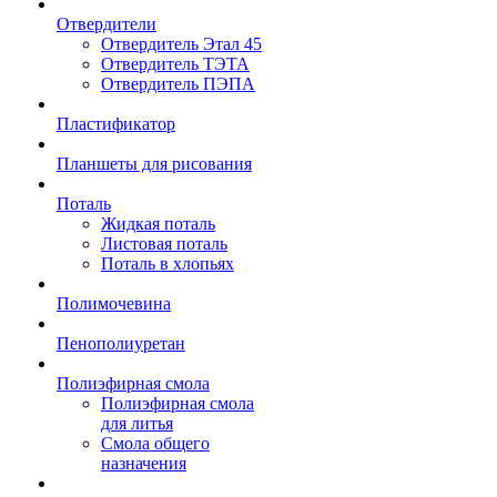
Отвердители
Отвердитель Этал 45
Отвердитель ТЭТА
Отвердитель ПЭПА
Пластификатор
Планшеты для рисования
Поталь
Жидкая поталь
Листовая поталь
Поталь в хлопьях
Полимочевина
Пенополиуретан
Полиэфирная смола
Полиэфирная смола
для литья
Смола общего
назначения