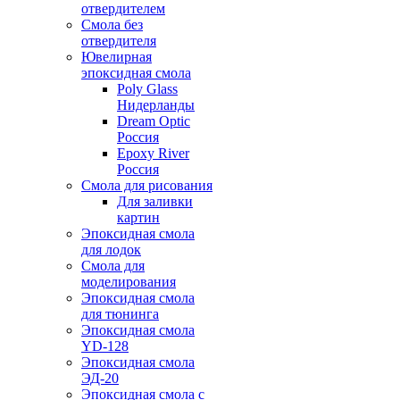
отвердителем
Смола без
отвердителя
Ювелирная
эпоксидная смола
Poly Glass
Нидерланды
Dream Optic
Россия
Epoxy River
Россия
Смола для рисования
Для заливки
картин
Эпоксидная смола
для лодок
Смола для
моделирования
Эпоксидная смола
для тюнинга
Эпоксидная смола
YD-128
Эпоксидная смола
ЭД-20
Эпоксидная смола с