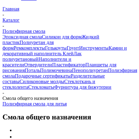
Главная
-
Каталог
-
Полиэфирная смола
Эпоксидная смола
Силикон для форм
Жидкий
пластик
Полиуретан для
форм
Ремкомплекты
Гелькоуты
Грунт
Инструменты
Камни и
декоративный наполнитель
Клей
Лак
полиуретановый
Наполнители и
красители
Отвердители
Пластификатор
Планшеты для
рисования
Поталь
Полимочевина
Пенополиуретан
Полиэфирная
смола
Подарочные сертификаты
Разделительные
составы
Силиконовые молды
Стеклоткань и
стеклолента
Стекломаты
Фурнитура для бижутерии
-
Смола общего назначения
Полиэфирная смола для литья
Смола общего назначения