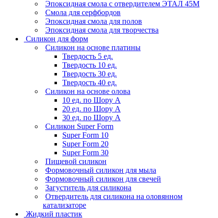
Эпоксидная смола с отвердителем ЭТАЛ 45М
Смола для серфбордов
Эпоксидная смола для полов
Эпоксидная смола для творчества
Силикон для форм
Силикон на основе платины
Твердость 5 ед.
Твердость 10 ед.
Твердость 30 ед.
Твердость 40 ед.
Силикон на основе олова
10 ед. по Шору А
20 ед. по Шору А
30 ед. по Шору А
Силикон Super Form
Super Form 10
Super Form 20
Super Form 30
Пищевой силикон
Формовочный силикон для мыла
Формовочный силикон для свечей
Загуститель для силикона
Отвердитель для силикона на оловянном
катализаторе
Жидкий пластик