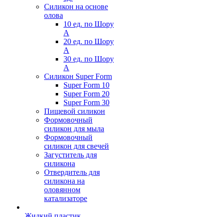
Силикон на основе
олова
10 ед. по Шору
А
20 ед. по Шору
А
30 ед. по Шору
А
Силикон Super Form
Super Form 10
Super Form 20
Super Form 30
Пищевой силикон
Формовочный
силикон для мыла
Формовочный
силикон для свечей
Загуститель для
силикона
Отвердитель для
силикона на
оловянном
катализаторе
Жидкий пластик