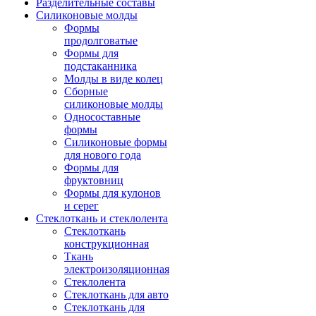
Разделительные составы
Силиконовые молды
Формы
продолговатые
Формы для
подстаканника
Молды в виде колец
Сборные
силиконовые молды
Односоставные
формы
Силиконовые формы
для нового года
Формы для
фруктовниц
Формы для кулонов
и серег
Стеклоткань и стеклолента
Стеклоткань
конструкционная
Ткань
электроизоляционная
Стеклолента
Стеклоткань для авто
Стеклоткань для