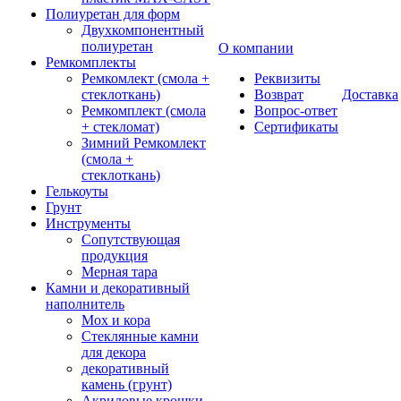
Полиуретан для форм
Двухкомпонентный
полиуретан
О компании
Ремкомплекты
Ремкомлект (смола +
Реквизиты
стеклоткань)
Возврат
Доставка
Ремкомплект (смола
Вопрос-ответ
+ стекломат)
Сертификаты
Зимний Ремкомлект
(смола +
стеклоткань)
Гелькоуты
Грунт
Инструменты
Сопутствующая
продукция
Мерная тара
Камни и декоративный
наполнитель
Мох и кора
Стеклянные камни
для декора
декоративный
камень (грунт)
Акриловые крошки