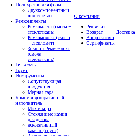
Полиуретан для форм
Двухкомпонентный
полиуретан
О компании
Ремкомплекты
Ремкомлект (смола +
Реквизиты
стеклоткань)
Возврат
Доставка
Ремкомплект (смола
Вопрос-ответ
+ стекломат)
Сертификаты
Зимний Ремкомлект
(смола +
стеклоткань)
Гелькоуты
Грунт
Инструменты
Сопутствующая
продукция
Мерная тара
Камни и декоративный
наполнитель
Мох и кора
Стеклянные камни
для декора
декоративный
камень (грунт)
Акриловые крошки