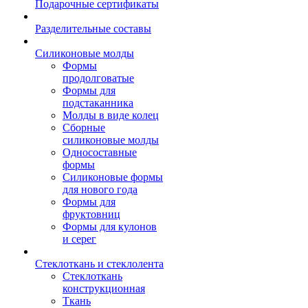
Подарочные сертификаты
Разделительные составы
Силиконовые молды
Формы
продолговатые
Формы для
подстаканника
Молды в виде колец
Сборные
силиконовые молды
Односоставные
формы
Силиконовые формы
для нового года
Формы для
фруктовниц
Формы для кулонов
и серег
Стеклоткань и стеклолента
Стеклоткань
конструкционная
Ткань