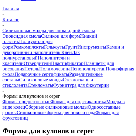
Главная
-
Каталог
-
Силиконовые молды для эпоксидной смолы
Эпоксидная смола
Силикон для форм
Жидкий
пластик
Полиуретан для
форм
Ремкомплекты
Гелькоуты
Грунт
Инструменты
Камни и
декоративный наполнитель
Клей
Лак
полиуретановый
Наполнители и
красители
Отвердители
Пластификатор
Планшеты для
рисования
Поталь
Полимочевина
Пенополиуретан
Полиэфирная
смола
Подарочные сертификаты
Разделительные
составы
Силиконовые молды
Стеклоткань и
стеклолента
Стекломаты
Фурнитура для бижутерии
-
Формы для кулонов и серег
Формы продолговатые
Формы для подстаканника
Молды в
виде колец
Сборные силиконовые молды
Односоставные
формы
Силиконовые формы для нового года
Формы для
фруктовниц
Формы для кулонов и серег