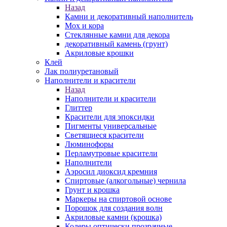
Назад
Камни и декоративный наполнитель
Мох и кора
Стеклянные камни для декора
декоративный камень (грунт)
Акриловые крошки
Клей
Лак полиуретановый
Наполнители и красители
Назад
Наполнители и красители
Глиттер
Красители для эпоксидки
Пигменты универсальные
Светящиеся красители
Люминофоры
Перламутровые красители
Наполнители
Аэросил диоксид кремния
Спиртовые (алкогольные) чернила
Грунт и крошка
Маркеры на спиртовой основе
Порошок для создания волн
Акриловые камни (крошка)
Колеры оптически прозрачные