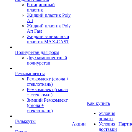
Ротационный
пластик
Жидкий пластик Poly
Art
Жидкий пластик Poly
Art Fast
Жидкий заливочный
пластик MAX-CAST
Полиуретан для форм
Двухкомпонентный
полиуретан
Ремкомплекты
Ремкомлект (смола +
стеклоткань)
Ремкомплект (смола
+ стекломат)
Зимний Ремкомлект
Как купить
(смола +
стеклоткань)
Условия
оплаты
Гелькоуты
Акции
Условия
Партн
доставки
Грунт