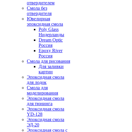
отвердителем
Смола без
отвердителя
Ювелирная
эпоксидная смола
Poly Glass
Нидерланды
Dream Optic
Россия
Epoxy River
Россия
Смола для рисования
Для заливки
картин
Эпоксидная смола
для лодок
Смола для
моделирования
Эпоксидная смола
для тюнинга
Эпоксидная смола
YD-128
Эпоксидная смола
ЭД-20
Эпоксидная смола с