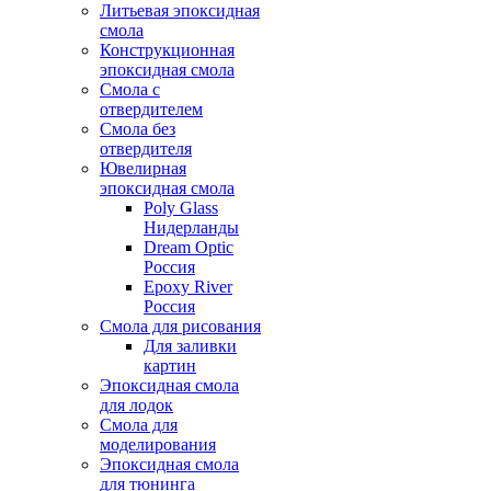
Литьевая эпоксидная
смола
Конструкционная
эпоксидная смола
Смола с
отвердителем
Смола без
отвердителя
Ювелирная
эпоксидная смола
Poly Glass
Нидерланды
Dream Optic
Россия
Epoxy River
Россия
Смола для рисования
Для заливки
картин
Эпоксидная смола
для лодок
Смола для
моделирования
Эпоксидная смола
для тюнинга