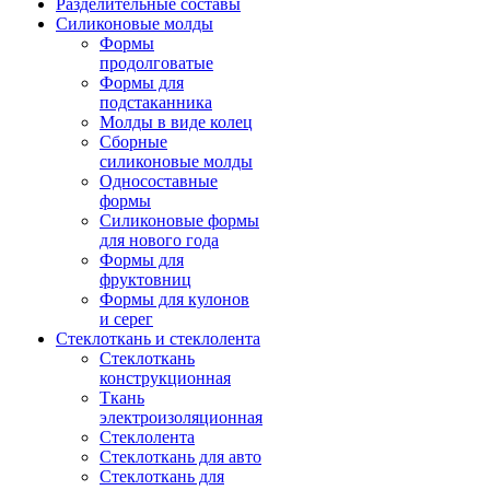
Разделительные составы
Силиконовые молды
Формы
продолговатые
Формы для
подстаканника
Молды в виде колец
Сборные
силиконовые молды
Односоставные
формы
Силиконовые формы
для нового года
Формы для
фруктовниц
Формы для кулонов
и серег
Стеклоткань и стеклолента
Стеклоткань
конструкционная
Ткань
электроизоляционная
Стеклолента
Стеклоткань для авто
Стеклоткань для