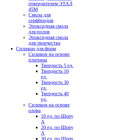
отвердителем ЭТАЛ
45М
Смола для
серфбордов
Эпоксидная смола
для полов
Эпоксидная смола
для творчества
Силикон для форм
Силикон на основе
платины
Твердость 5 ед.
Твердость 10
ед.
Твердость 30
ед.
Твердость 40
ед.
Силикон на основе
олова
10 ед. по Шору
А
20 ед. по Шору
А
30 ед. по Шору