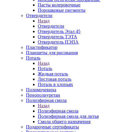
Пасты колеровочные
Порошковые пигменты
Отвердители
Назад
Отвердители
Отвердитель Этал 45
Отвердитель ТЭТА
Отвердитель ПЭПА
Пластификатор
Планшеты для рисования
Поталь
Назад
Поталь
Жидкая поталь
Листовая поталь
Поталь в хлопьях
Полимочевина
Пенополиуретан
Полиэфирная смола
Назад
Полиэфирная смола
Полиэфирная смола для литья
Смола общего назначения
Подарочные сертификаты