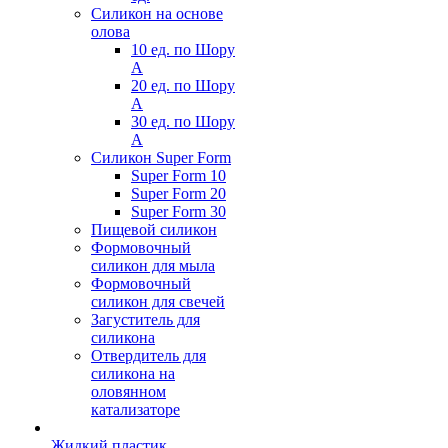
Силикон на основе
олова
10 ед. по Шору
А
20 ед. по Шору
А
30 ед. по Шору
А
Силикон Super Form
Super Form 10
Super Form 20
Super Form 30
Пищевой силикон
Формовочный
силикон для мыла
Формовочный
силикон для свечей
Загуститель для
силикона
Отвердитель для
силикона на
оловянном
катализаторе
Жидкий пластик