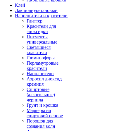
Клей
Лак полиуретановый
Наполнители и красители
Глиттер
Красители для
эпоксидки
Пигменты
универсальные
Светящиеся
красители
Люминофоры
Перламутровые
красители
Наполнители
Аэросил диоксид
кремния
Спиртовые
(алкогольные)
чернила
Грунт и крошка
Маркеры на
спиртовой основе
Порошок для
создания волн