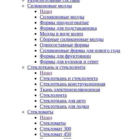
Разделительные составы
Силиконовые молды
Назад
Силиконовые молды
Формы продолговатые
Формы для подстаканника
Молды в виде колец
Сборные силиконовые молды
Односоставные формы
Силиконовые формы для нового года
Формы для фруктовниц
Формы для кулонов и серег
Стеклоткань и стеклолента
Назад
Стеклоткань и стеклолента
Стеклоткань конструкционная
Ткань электроизоляционная
Стеклолента
Стеклоткань для авто
Стеклоткань для лодки
Стекломаты
Назад
Стекломаты
Стекломат 300
Стекломат 450