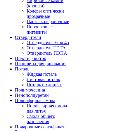
Акриловые камни
(крошка)
Колеры оптически
прозрачные
Пасты колеровочные
Порошковые
пигменты
Отвердители
Отвердитель Этал 45
Отвердитель ТЭТА
Отвердитель ПЭПА
Пластификатор
Планшеты для рисования
Поталь
Жидкая поталь
Листовая поталь
Поталь в хлопьях
Полимочевина
Пенополиуретан
Полиэфирная смола
Полиэфирная смола
для литья
Смола общего
назначения
Подарочные сертификаты