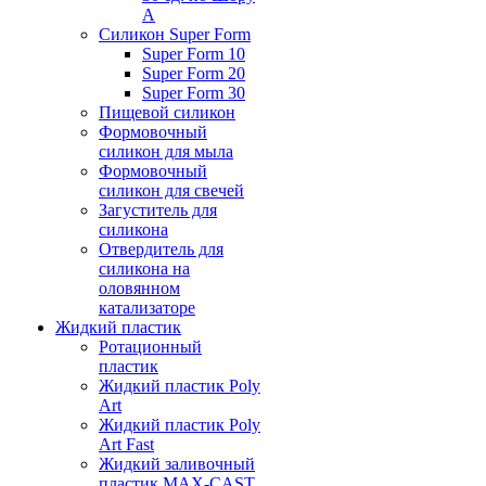
А
Силикон Super Form
Super Form 10
Super Form 20
Super Form 30
Пищевой силикон
Формовочный
силикон для мыла
Формовочный
силикон для свечей
Загуститель для
силикона
Отвердитель для
силикона на
оловянном
катализаторе
Жидкий пластик
Ротационный
пластик
Жидкий пластик Poly
Art
Жидкий пластик Poly
Art Fast
Жидкий заливочный
пластик MAX-CAST