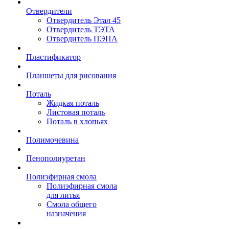
Отвердители
Отвердитель Этал 45
Отвердитель ТЭТА
Отвердитель ПЭПА
Пластификатор
Планшеты для рисования
Поталь
Жидкая поталь
Листовая поталь
Поталь в хлопьях
Полимочевина
Пенополиуретан
Полиэфирная смола
Полиэфирная смола
для литья
Смола общего
назначения