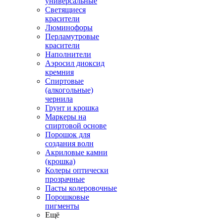
универсальные
Светящиеся
красители
Люминофоры
Перламутровые
красители
Наполнители
Аэросил диоксид
кремния
Спиртовые
(алкогольные)
чернила
Грунт и крошка
Маркеры на
спиртовой основе
Порошок для
создания волн
Акриловые камни
(крошка)
Колеры оптически
прозрачные
Пасты колеровочные
Порошковые
пигменты
Ещё