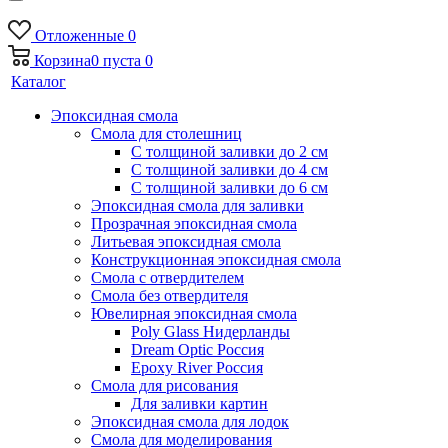
Отложенные
0
Корзина
0
пуста
0
Каталог
Эпоксидная смола
Смола для столешниц
С толщиной заливки до 2 см
С толщиной заливки до 4 см
С толщиной заливки до 6 см
Эпоксидная смола для заливки
Прозрачная эпоксидная смола
Литьевая эпоксидная смола
Конструкционная эпоксидная смола
Смола с отвердителем
Смола без отвердителя
Ювелирная эпоксидная смола
Poly Glass Нидерланды
Dream Optic Россия
Epoxy River Россия
Смола для рисования
Для заливки картин
Эпоксидная смола для лодок
Смола для моделирования