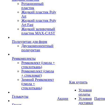
Ротационный
пластик
Жидкий пластик Poly
Art
Жидкий пластик Poly
Art Fast
Жидкий заливочный
пластик MAX-CAST
Полиуретан для форм
Двухкомпонентный
полиуретан
Ремкомплекты
Ремкомлект (смола +
стеклоткань)
Ремкомплект (смола
+ стекломат)
Зимний Ремкомлект
Как купить
(смола +
стеклоткань)
Условия
оплаты
Гелькоуты
Акции
Условия
Партн
доставки
Грунт