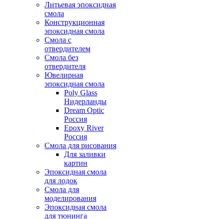
Литьевая эпоксидная
смола
Конструкционная
эпоксидная смола
Смола с
отвердителем
Смола без
отвердителя
Ювелирная
эпоксидная смола
Poly Glass
Нидерланды
Dream Optic
Россия
Epoxy River
Россия
Смола для рисования
Для заливки
картин
Эпоксидная смола
для лодок
Смола для
моделирования
Эпоксидная смола
для тюнинга