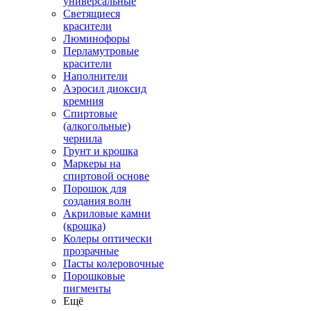
универсальные
Светящиеся
красители
Люминофоры
Перламутровые
красители
Наполнители
Аэросил диоксид
кремния
Спиртовые
(алкогольные)
чернила
Грунт и крошка
Маркеры на
спиртовой основе
Порошок для
создания волн
Акриловые камни
(крошка)
Колеры оптически
прозрачные
Пасты колеровочные
Порошковые
пигменты
Ещё