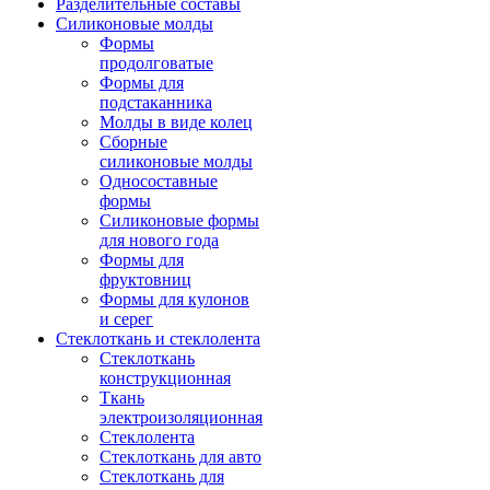
Разделительные составы
Силиконовые молды
Формы
продолговатые
Формы для
подстаканника
Молды в виде колец
Сборные
силиконовые молды
Односоставные
формы
Силиконовые формы
для нового года
Формы для
фруктовниц
Формы для кулонов
и серег
Стеклоткань и стеклолента
Стеклоткань
конструкционная
Ткань
электроизоляционная
Стеклолента
Стеклоткань для авто
Стеклоткань для