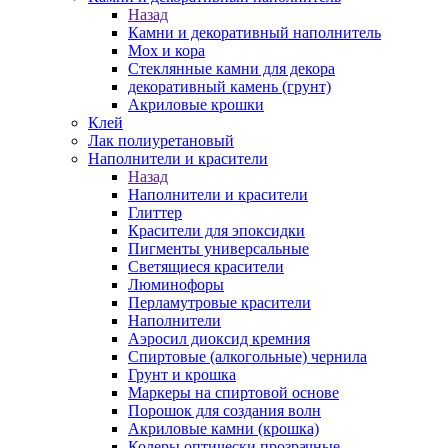
Назад
Камни и декоративный наполнитель
Мох и кора
Стеклянные камни для декора
декоративный камень (грунт)
Акриловые крошки
Клей
Лак полиуретановый
Наполнители и красители
Назад
Наполнители и красители
Глиттер
Красители для эпоксидки
Пигменты универсальные
Светящиеся красители
Люминофоры
Перламутровые красители
Наполнители
Аэросил диоксид кремния
Спиртовые (алкогольные) чернила
Грунт и крошка
Маркеры на спиртовой основе
Порошок для создания волн
Акриловые камни (крошка)
Колеры оптически прозрачные