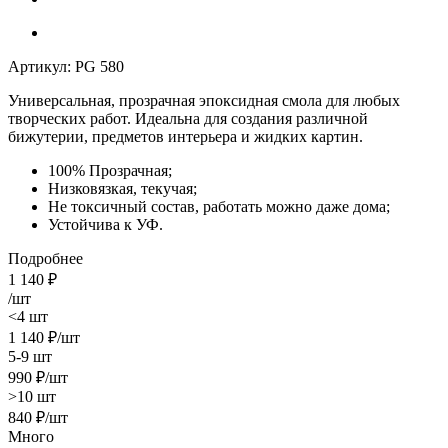
Артикул:
PG 580
Универсальная, прозрачная
эпоксидная смола
для любых
творческих работ. Идеальна для создания различной
бижутерии, предметов интерьера и жидких картин.
100% Прозрачная;
Низковязкая, текучая;
Не токсичный состав, работать можно даже дома;
Устойчива к УФ.
Подробнее
1 140
₽
/шт
<4 шт
1 140
₽
/шт
5-9 шт
990
₽
/шт
>10 шт
840
₽
/шт
Много