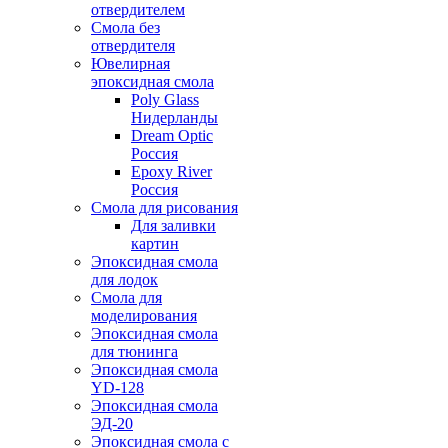
отвердителем
Смола без
отвердителя
Ювелирная
эпоксидная смола
Poly Glass
Нидерланды
Dream Optic
Россия
Epoxy River
Россия
Смола для рисования
Для заливки
картин
Эпоксидная смола
для лодок
Смола для
моделирования
Эпоксидная смола
для тюнинга
Эпоксидная смола
YD-128
Эпоксидная смола
ЭД-20
Эпоксидная смола с