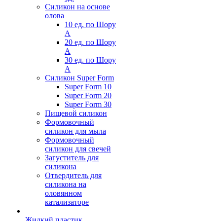
Силикон на основе
олова
10 ед. по Шору
А
20 ед. по Шору
А
30 ед. по Шору
А
Силикон Super Form
Super Form 10
Super Form 20
Super Form 30
Пищевой силикон
Формовочный
силикон для мыла
Формовочный
силикон для свечей
Загуститель для
силикона
Отвердитель для
силикона на
оловянном
катализаторе
Жидкий пластик