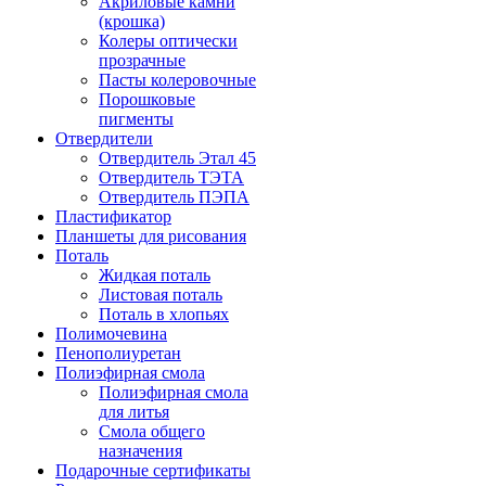
Акриловые камни
(крошка)
Колеры оптически
прозрачные
Пасты колеровочные
Порошковые
пигменты
Отвердители
Отвердитель Этал 45
Отвердитель ТЭТА
Отвердитель ПЭПА
Пластификатор
Планшеты для рисования
Поталь
Жидкая поталь
Листовая поталь
Поталь в хлопьях
Полимочевина
Пенополиуретан
Полиэфирная смола
Полиэфирная смола
для литья
Смола общего
назначения
Подарочные сертификаты