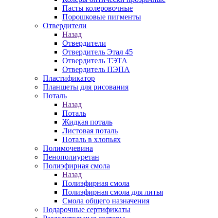
Пасты колеровочные
Порошковые пигменты
Отвердители
Назад
Отвердители
Отвердитель Этал 45
Отвердитель ТЭТА
Отвердитель ПЭПА
Пластификатор
Планшеты для рисования
Поталь
Назад
Поталь
Жидкая поталь
Листовая поталь
Поталь в хлопьях
Полимочевина
Пенополиуретан
Полиэфирная смола
Назад
Полиэфирная смола
Полиэфирная смола для литья
Смола общего назначения
Подарочные сертификаты