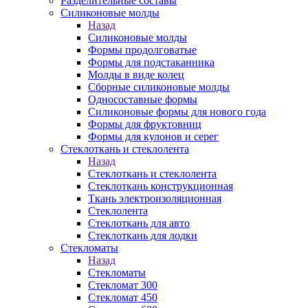
Разделительные составы
Силиконовые молды
Назад
Силиконовые молды
Формы продолговатые
Формы для подстаканника
Молды в виде колец
Сборные силиконовые молды
Односоставные формы
Силиконовые формы для нового года
Формы для фруктовниц
Формы для кулонов и серег
Стеклоткань и стеклолента
Назад
Стеклоткань и стеклолента
Стеклоткань конструкционная
Ткань электроизоляционная
Стеклолента
Стеклоткань для авто
Стеклоткань для лодки
Стекломаты
Назад
Стекломаты
Стекломат 300
Стекломат 450