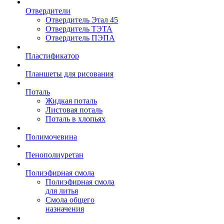
Отвердители
Отвердитель Этал 45
Отвердитель ТЭТА
Отвердитель ПЭПА
Пластификатор
Планшеты для рисования
Поталь
Жидкая поталь
Листовая поталь
Поталь в хлопьях
Полимочевина
Пенополиуретан
Полиэфирная смола
Полиэфирная смола
для литья
Смола общего
назначения