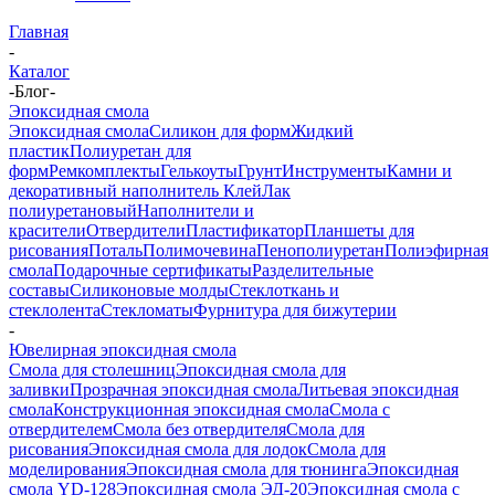
Главная
-
Каталог
-
Блог
-
Эпоксидная смола
Эпоксидная смола
Силикон для форм
Жидкий
пластик
Полиуретан для
форм
Ремкомплекты
Гелькоуты
Грунт
Инструменты
Камни и
декоративный наполнитель
Клей
Лак
полиуретановый
Наполнители и
красители
Отвердители
Пластификатор
Планшеты для
рисования
Поталь
Полимочевина
Пенополиуретан
Полиэфирная
смола
Подарочные сертификаты
Разделительные
составы
Силиконовые молды
Стеклоткань и
стеклолента
Стекломаты
Фурнитура для бижутерии
-
Ювелирная эпоксидная смола
Смола для столешниц
Эпоксидная смола для
заливки
Прозрачная эпоксидная смола
Литьевая эпоксидная
смола
Конструкционная эпоксидная смола
Смола с
отвердителем
Смола без отвердителя
Смола для
рисования
Эпоксидная смола для лодок
Смола для
моделирования
Эпоксидная смола для тюнинга
Эпоксидная
смола YD-128
Эпоксидная смола ЭД-20
Эпоксидная смола с