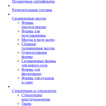
Подарочные сертификаты
Разделительные составы
Силиконовые молды
Формы
продолговатые
Формы для
подстаканника
Молды в виде колец
Сборные
силиконовые молды
Односоставные
формы
Силиконовые формы
для нового года
Формы для
фруктовниц
Формы для кулонов
и серег
Стеклоткань и стеклолента
Стеклоткань
конструкционная
Ткань