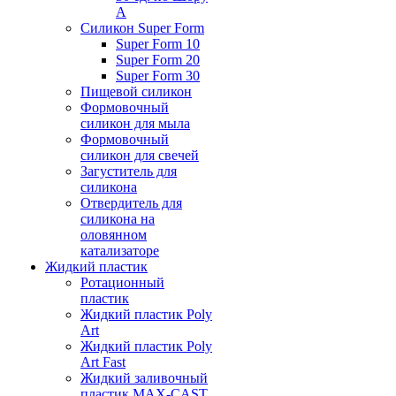
А
Силикон Super Form
Super Form 10
Super Form 20
Super Form 30
Пищевой силикон
Формовочный
силикон для мыла
Формовочный
силикон для свечей
Загуститель для
силикона
Отвердитель для
силикона на
оловянном
катализаторе
Жидкий пластик
Ротационный
пластик
Жидкий пластик Poly
Art
Жидкий пластик Poly
Art Fast
Жидкий заливочный
пластик MAX-CAST