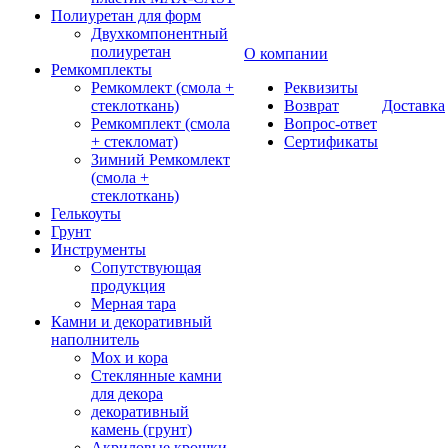
Полиуретан для форм
Двухкомпонентный
полиуретан
О компании
Ремкомплекты
Ремкомлект (смола +
Реквизиты
стеклоткань)
Возврат
Доставка
Ремкомплект (смола
Вопрос-ответ
+ стекломат)
Сертификаты
Зимний Ремкомлект
(смола +
стеклоткань)
Гелькоуты
Грунт
Инструменты
Сопутствующая
продукция
Мерная тара
Камни и декоративный
наполнитель
Мох и кора
Стеклянные камни
для декора
декоративный
камень (грунт)
Акриловые крошки