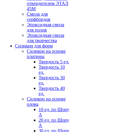
отвердителем ЭТАЛ
45М
Смола для
серфбордов
Эпоксидная смола
для полов
Эпоксидная смола
для творчества
Силикон для форм
Силикон на основе
платины
Твердость 5 ед.
Твердость 10
ед.
Твердость 30
ед.
Твердость 40
ед.
Силикон на основе
олова
10 ед. по Шору
А
20 ед. по Шору
А
30 ед. по Шору