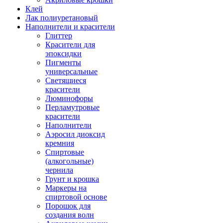
Клей
Лак полиуретановый
Наполнители и красители
Глиттер
Красители для
эпоксидки
Пигменты
универсальные
Светящиеся
красители
Люминофоры
Перламутровые
красители
Наполнители
Аэросил диоксид
кремния
Спиртовые
(алкогольные)
чернила
Грунт и крошка
Маркеры на
спиртовой основе
Порошок для
создания волн