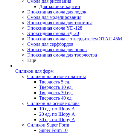
Смола для рисования
Для заливки картин
Эпоксидная смола для лодок
Смола для моделирования
Эпоксидная смола для тюнинга
Эпоксидная смола YD-128
Эпоксидная смола ЭД-20
Эпоксидная смола с отвердителем ЭТАЛ 45М
Смола для серфбордов
Эпоксидная смола для полов
Эпоксидная смола для творчества
Ещё
Силикон для форм
Силикон на основе платины
Твердость 5 ед.
Твердость 10 ед.
Твердость 30 ед.
Твердость 40 ед.
Силикон на основе олова
10 ед. по Шору А
20 ед. по Шору А
30 ед. по Шору А
Силикон Super Form
Super Form 10