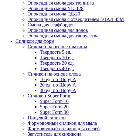
Эпоксидная смола для тюнинга
Эпоксидная смола YD-128
Эпоксидная смола ЭД-20
Эпоксидная смола с отвердителем ЭТАЛ 45М
Смола для серфбордов
Эпоксидная смола для полов
Эпоксидная смола для творчества
Силикон для форм
Силикон на основе платины
Твердость 5 ед.
Твердость 10 ед.
Твердость 30 ед.
Твердость 40 ед.
Силикон на основе олова
10 ед. по Шору А
20 ед. по Шору А
30 ед. по Шору А
Силикон Super Form
Super Form 10
Super Form 20
Super Form 30
Пищевой силикон
Формовочный силикон для мыла
Формовочный силикон для свечей
Загуститель для силикона