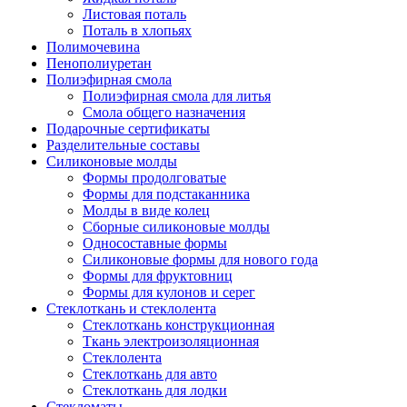
Листовая поталь
Поталь в хлопьях
Полимочевина
Пенополиуретан
Полиэфирная смола
Полиэфирная смола для литья
Смола общего назначения
Подарочные сертификаты
Разделительные составы
Силиконовые молды
Формы продолговатые
Формы для подстаканника
Молды в виде колец
Сборные силиконовые молды
Односоставные формы
Силиконовые формы для нового года
Формы для фруктовниц
Формы для кулонов и серег
Стеклоткань и стеклолента
Стеклоткань конструкционная
Ткань электроизоляционная
Стеклолента
Стеклоткань для авто
Стеклоткань для лодки
Стекломаты