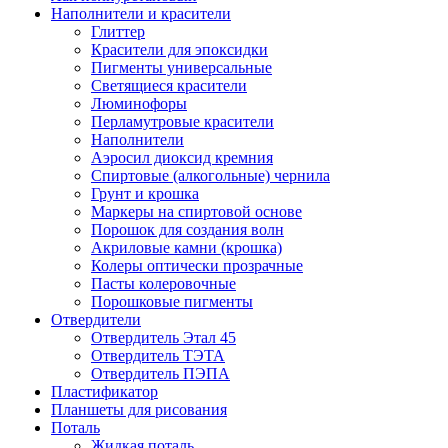
Наполнители и красители
Глиттер
Красители для эпоксидки
Пигменты универсальные
Светящиеся красители
Люминофоры
Перламутровые красители
Наполнители
Аэросил диоксид кремния
Спиртовые (алкогольные) чернила
Грунт и крошка
Маркеры на спиртовой основе
Порошок для создания волн
Акриловые камни (крошка)
Колеры оптически прозрачные
Пасты колеровочные
Порошковые пигменты
Отвердители
Отвердитель Этал 45
Отвердитель ТЭТА
Отвердитель ПЭПА
Пластификатор
Планшеты для рисования
Поталь
Жидкая поталь