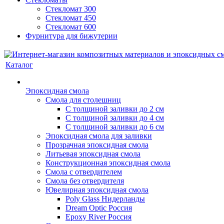
Стекломат 300
Стекломат 450
Стекломат 600
Фурнитура для бижутерии
Каталог
Эпоксидная смола
Смола для столешниц
С толщиной заливки до 2 см
С толщиной заливки до 4 см
С толщиной заливки до 6 см
Эпоксидная смола для заливки
Прозрачная эпоксидная смола
Литьевая эпоксидная смола
Конструкционная эпоксидная смола
Смола с отвердителем
Смола без отвердителя
Ювелирная эпоксидная смола
Poly Glass Нидерланды
Dream Optic Россия
Epoxy River Россия