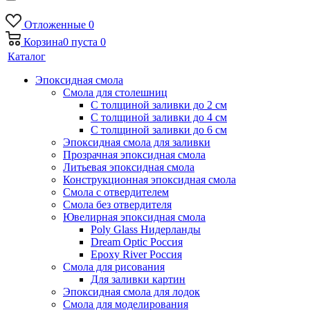
Отложенные
0
Корзина
0
пуста
0
Каталог
Эпоксидная смола
Смола для столешниц
С толщиной заливки до 2 см
С толщиной заливки до 4 см
С толщиной заливки до 6 см
Эпоксидная смола для заливки
Прозрачная эпоксидная смола
Литьевая эпоксидная смола
Конструкционная эпоксидная смола
Смола с отвердителем
Смола без отвердителя
Ювелирная эпоксидная смола
Poly Glass Нидерланды
Dream Optic Россия
Epoxy River Россия
Смола для рисования
Для заливки картин
Эпоксидная смола для лодок
Смола для моделирования