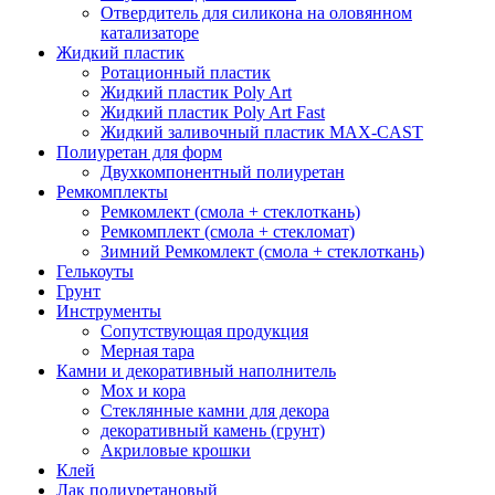
Отвердитель для силикона на оловянном
катализаторе
Жидкий пластик
Ротационный пластик
Жидкий пластик Poly Art
Жидкий пластик Poly Art Fast
Жидкий заливочный пластик MAX-CAST
Полиуретан для форм
Двухкомпонентный полиуретан
Ремкомплекты
Ремкомлект (смола + стеклоткань)
Ремкомплект (смола + стекломат)
Зимний Ремкомлект (смола + стеклоткань)
Гелькоуты
Грунт
Инструменты
Сопутствующая продукция
Мерная тара
Камни и декоративный наполнитель
Мох и кора
Стеклянные камни для декора
декоративный камень (грунт)
Акриловые крошки
Клей
Лак полиуретановый