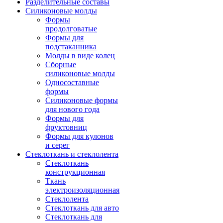
Разделительные составы
Силиконовые молды
Формы
продолговатые
Формы для
подстаканника
Молды в виде колец
Сборные
силиконовые молды
Односоставные
формы
Силиконовые формы
для нового года
Формы для
фруктовниц
Формы для кулонов
и серег
Стеклоткань и стеклолента
Стеклоткань
конструкционная
Ткань
электроизоляционная
Стеклолента
Стеклоткань для авто
Стеклоткань для