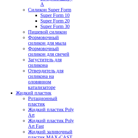
А
Силикон Super Form
Super Form 10
Super Form 20
Super Form 30
Пищевой силикон
Формовочный
силикон для мыла
Формовочный
силикон для свечей
Загуститель для
силикона
Отвердитель для
силикона на
оловянном
катализаторе
Жидкий пластик
Ротационный
пластик
Жидкий пластик Poly
Art
Жидкий пластик Poly
Art Fast
Жидкий заливочный
пластик MAX-CAST