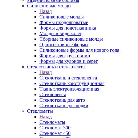
Разделительные составы
Силиконовые молды
Назад
Силиконовые молды
Формы продолговатые
Формы для подстаканника
Молды в виде колец
Сборные силиконовые молды
Односоставные формы
Силиконовые формы для нового года
Формы для фруктовниц
Формы для кулонов и серег
Стеклоткань и стеклолента
Назад
Стеклоткань и стеклолента
Стеклоткань конструкционная
Ткань электроизоляционная
Стеклолента
Стеклоткань для авто
Стеклоткань для лодки
Стекломаты
Назад
Стекломаты
Стекломат 300
Стекломат 450