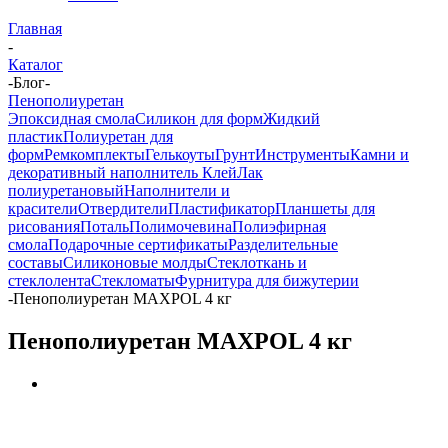
Главная
-
Каталог
-
Блог
-
Пенополиуретан
Эпоксидная смола
Силикон для форм
Жидкий
пластик
Полиуретан для
форм
Ремкомплекты
Гелькоуты
Грунт
Инструменты
Камни и
декоративный наполнитель
Клей
Лак
полиуретановый
Наполнители и
красители
Отвердители
Пластификатор
Планшеты для
рисования
Поталь
Полимочевина
Полиэфирная
смола
Подарочные сертификаты
Разделительные
составы
Силиконовые молды
Стеклоткань и
стеклолента
Стекломаты
Фурнитура для бижутерии
-
Пенополиуретан MAXPOL 4 кг
Пенополиуретан MAXPOL 4 кг