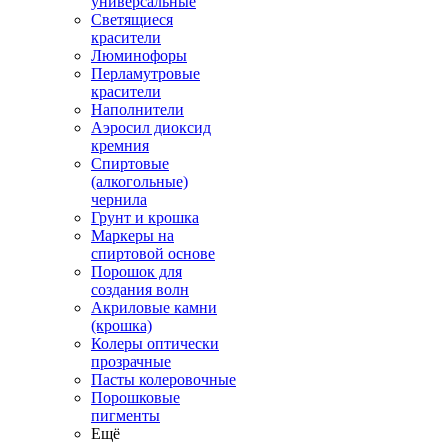
универсальные
Светящиеся
красители
Люминофоры
Перламутровые
красители
Наполнители
Аэросил диоксид
кремния
Спиртовые
(алкогольные)
чернила
Грунт и крошка
Маркеры на
спиртовой основе
Порошок для
создания волн
Акриловые камни
(крошка)
Колеры оптически
прозрачные
Пасты колеровочные
Порошковые
пигменты
Ещё