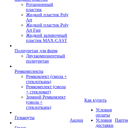
Ротационный
пластик
Жидкий пластик Poly
Art
Жидкий пластик Poly
Art Fast
Жидкий заливочный
пластик MAX-CAST
Полиуретан для форм
Двухкомпонентный
полиуретан
Ремкомплекты
Ремкомлект (смола +
стеклоткань)
Ремкомплект (смола
+ стекломат)
Зимний Ремкомлект
Как купить
(смола +
стеклоткань)
Условия
оплаты
Гелькоуты
Акции
Условия
Партн
доставки
Грунт