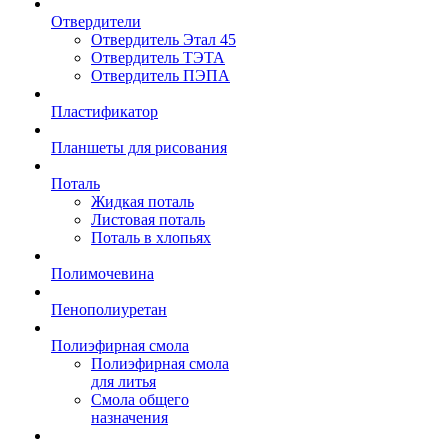
Отвердители
Отвердитель Этал 45
Отвердитель ТЭТА
Отвердитель ПЭПА
Пластификатор
Планшеты для рисования
Поталь
Жидкая поталь
Листовая поталь
Поталь в хлопьях
Полимочевина
Пенополиуретан
Полиэфирная смола
Полиэфирная смола
для литья
Смола общего
назначения