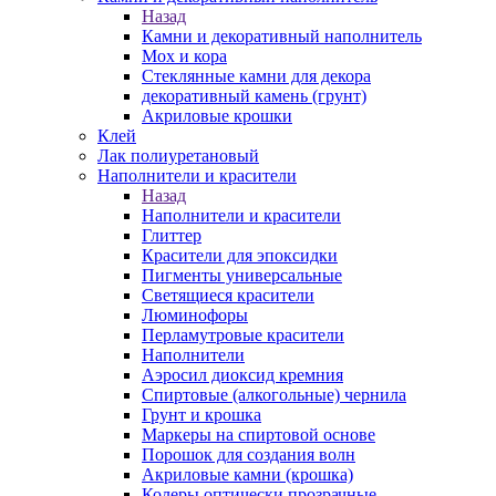
Назад
Камни и декоративный наполнитель
Мох и кора
Стеклянные камни для декора
декоративный камень (грунт)
Акриловые крошки
Клей
Лак полиуретановый
Наполнители и красители
Назад
Наполнители и красители
Глиттер
Красители для эпоксидки
Пигменты универсальные
Светящиеся красители
Люминофоры
Перламутровые красители
Наполнители
Аэросил диоксид кремния
Спиртовые (алкогольные) чернила
Грунт и крошка
Маркеры на спиртовой основе
Порошок для создания волн
Акриловые камни (крошка)
Колеры оптически прозрачные