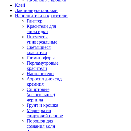
Клей
Лак полиуретановый
Наполнители и красители
Глиттер
Красители для
эпоксидки
Пигменты
универсальные
Светящиеся
красители
Люминофоры
Перламутровые
красители
Наполнители
Аэросил диоксид
кремния
Спиртовые
(алкогольные)
чернила
Грунт и крошка
Маркеры на
спиртовой основе
Порошок для
создания волн