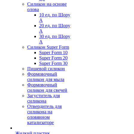
Силикон на основе
олова
10 ед. по Шору
А
20 ед. по Шору
А
30 ед. по Шору
А
Силикон Super Form
Super Form 10
Super Form 20
Super Form 30
Пищевой силикон
Формовочный
силикон для мыла
Формовочный
силикон для свечей
Загуститель для
силикона
Отвердитель для
силикона на
оловянном
катализаторе
Жидкий пластик