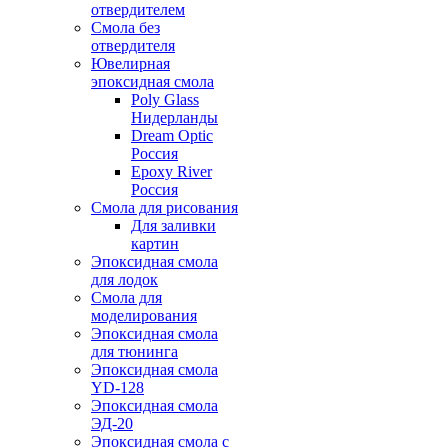
отвердителем
Смола без
отвердителя
Ювелирная
эпоксидная смола
Poly Glass
Нидерланды
Dream Optic
Россия
Epoxy River
Россия
Смола для рисования
Для заливки
картин
Эпоксидная смола
для лодок
Смола для
моделирования
Эпоксидная смола
для тюнинга
Эпоксидная смола
YD-128
Эпоксидная смола
ЭД-20
Эпоксидная смола с