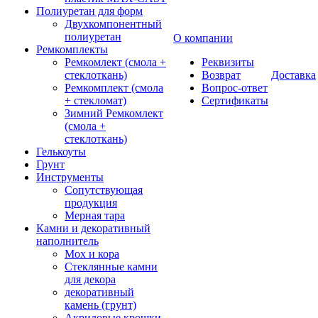
Полиуретан для форм
Двухкомпонентный
полиуретан
О компании
Ремкомплекты
Ремкомлект (смола +
Реквизиты
стеклоткань)
Возврат
Доставка
Ремкомплект (смола
Вопрос-ответ
+ стекломат)
Сертификаты
Зимний Ремкомлект
(смола +
стеклоткань)
Гелькоуты
Грунт
Инструменты
Сопутствующая
продукция
Мерная тара
Камни и декоративный
наполнитель
Мох и кора
Стеклянные камни
для декора
декоративный
камень (грунт)
Акриловые крошки