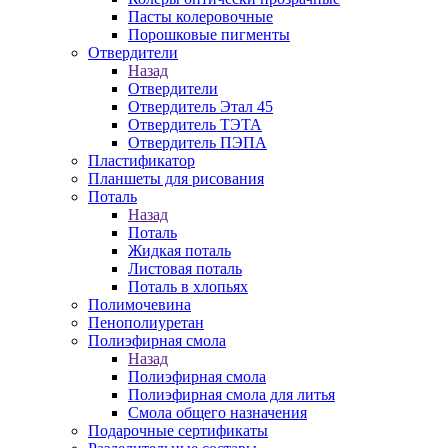
Пасты колеровочные
Порошковые пигменты
Отвердители
Назад
Отвердители
Отвердитель Этал 45
Отвердитель ТЭТА
Отвердитель ПЭПА
Пластификатор
Планшеты для рисования
Поталь
Назад
Поталь
Жидкая поталь
Листовая поталь
Поталь в хлопьях
Полимочевина
Пенополиуретан
Полиэфирная смола
Назад
Полиэфирная смола
Полиэфирная смола для литья
Смола общего назначения
Подарочные сертификаты