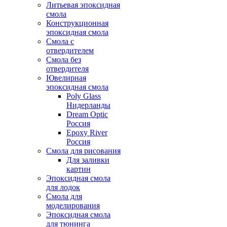
Литьевая эпоксидная
смола
Конструкционная
эпоксидная смола
Смола с
отвердителем
Смола без
отвердителя
Ювелирная
эпоксидная смола
Poly Glass
Нидерланды
Dream Optic
Россия
Epoxy River
Россия
Смола для рисования
Для заливки
картин
Эпоксидная смола
для лодок
Смола для
моделирования
Эпоксидная смола
для тюнинга