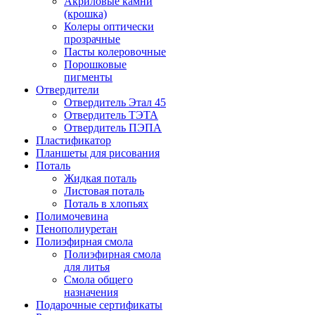
Акриловые камни
(крошка)
Колеры оптически
прозрачные
Пасты колеровочные
Порошковые
пигменты
Отвердители
Отвердитель Этал 45
Отвердитель ТЭТА
Отвердитель ПЭПА
Пластификатор
Планшеты для рисования
Поталь
Жидкая поталь
Листовая поталь
Поталь в хлопьях
Полимочевина
Пенополиуретан
Полиэфирная смола
Полиэфирная смола
для литья
Смола общего
назначения
Подарочные сертификаты