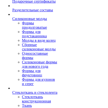
Подарочные сертификаты
Разделительные составы
Силиконовые молды
Формы
продолговатые
Формы для
подстаканника
Молды в виде колец
Сборные
силиконовые молды
Односоставные
формы
Силиконовые формы
для нового года
Формы для
фруктовниц
Формы для кулонов
и серег
Стеклоткань и стеклолента
Стеклоткань
конструкционная
Ткань