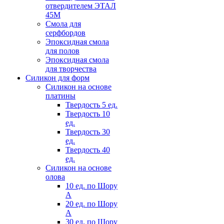
отвердителем ЭТАЛ
45М
Смола для
серфбордов
Эпоксидная смола
для полов
Эпоксидная смола
для творчества
Силикон для форм
Силикон на основе
платины
Твердость 5 ед.
Твердость 10
ед.
Твердость 30
ед.
Твердость 40
ед.
Силикон на основе
олова
10 ед. по Шору
А
20 ед. по Шору
А
30 ед. по Шору