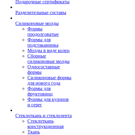
Подарочные сертификаты
Разделительные составы
Силиконовые молды
Формы
продолговатые
Формы для
подстаканника
Молды в виде колец
Сборные
силиконовые молды
Односоставные
формы
Силиконовые формы
для нового года
Формы для
фруктовниц
Формы для кулонов
и серег
Стеклоткань и стеклолента
Стеклоткань
конструкционная
Ткань