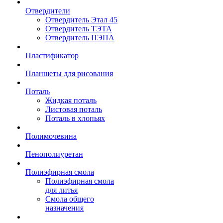
Отвердители
Отвердитель Этал 45
Отвердитель ТЭТА
Отвердитель ПЭПА
Пластификатор
Планшеты для рисования
Поталь
Жидкая поталь
Листовая поталь
Поталь в хлопьях
Полимочевина
Пенополиуретан
Полиэфирная смола
Полиэфирная смола
для литья
Смола общего
назначения