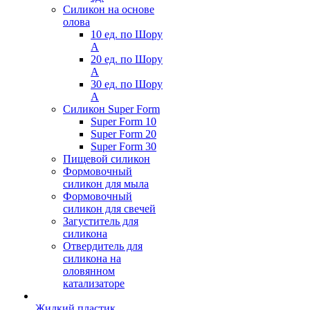
Силикон на основе
олова
10 ед. по Шору
А
20 ед. по Шору
А
30 ед. по Шору
А
Силикон Super Form
Super Form 10
Super Form 20
Super Form 30
Пищевой силикон
Формовочный
силикон для мыла
Формовочный
силикон для свечей
Загуститель для
силикона
Отвердитель для
силикона на
оловянном
катализаторе
Жидкий пластик