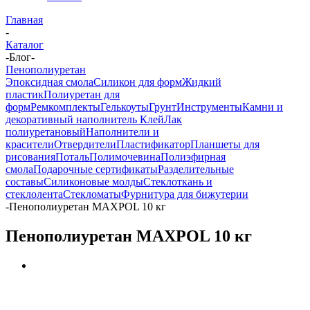
Главная
-
Каталог
-
Блог
-
Пенополиуретан
Эпоксидная смола
Силикон для форм
Жидкий
пластик
Полиуретан для
форм
Ремкомплекты
Гелькоуты
Грунт
Инструменты
Камни и
декоративный наполнитель
Клей
Лак
полиуретановый
Наполнители и
красители
Отвердители
Пластификатор
Планшеты для
рисования
Поталь
Полимочевина
Полиэфирная
смола
Подарочные сертификаты
Разделительные
составы
Силиконовые молды
Стеклоткань и
стеклолента
Стекломаты
Фурнитура для бижутерии
-
Пенополиуретан MAXPOL 10 кг
Пенополиуретан MAXPOL 10 кг