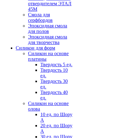
отвердителем ЭТАЛ
45М
Смола для
серфбордов
Эпоксидная смола
для полов
Эпоксидная смола
для творчества
Силикон для форм
Силикон на основе
платины
Твердость 5 ед.
Твердость 10
ед.
Твердость 30
ед.
Твердость 40
ед.
Силикон на основе
олова
10 ед. по Шору
А
20 ед. по Шору
А
30 ед. по Шору