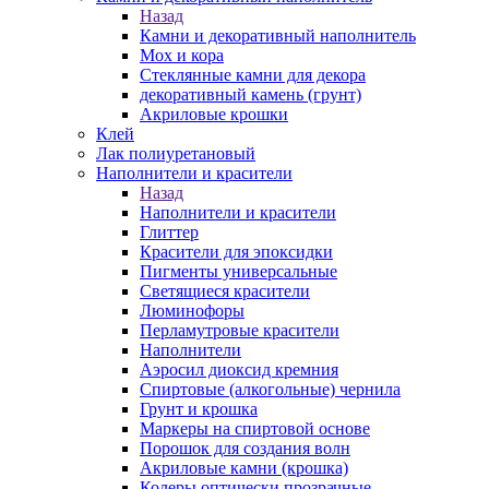
Назад
Камни и декоративный наполнитель
Мох и кора
Стеклянные камни для декора
декоративный камень (грунт)
Акриловые крошки
Клей
Лак полиуретановый
Наполнители и красители
Назад
Наполнители и красители
Глиттер
Красители для эпоксидки
Пигменты универсальные
Светящиеся красители
Люминофоры
Перламутровые красители
Наполнители
Аэросил диоксид кремния
Спиртовые (алкогольные) чернила
Грунт и крошка
Маркеры на спиртовой основе
Порошок для создания волн
Акриловые камни (крошка)
Колеры оптически прозрачные