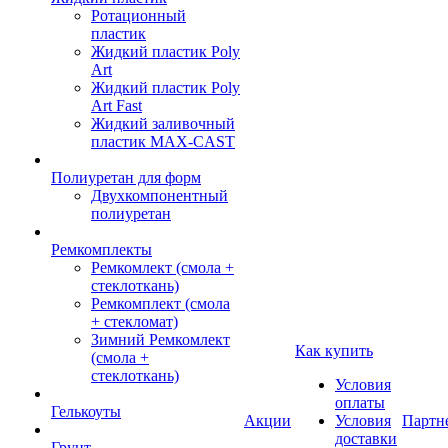
Ротационный
пластик
Жидкий пластик Poly
Art
Жидкий пластик Poly
Art Fast
Жидкий заливочный
пластик MAX-CAST
Полиуретан для форм
Двухкомпонентный
полиуретан
Ремкомплекты
Ремкомлект (смола +
стеклоткань)
Ремкомплект (смола
+ стекломат)
Зимний Ремкомлект
Как купить
(смола +
стеклоткань)
Условия
оплаты
Гелькоуты
Акции
Условия
Партн
доставки
Грунт