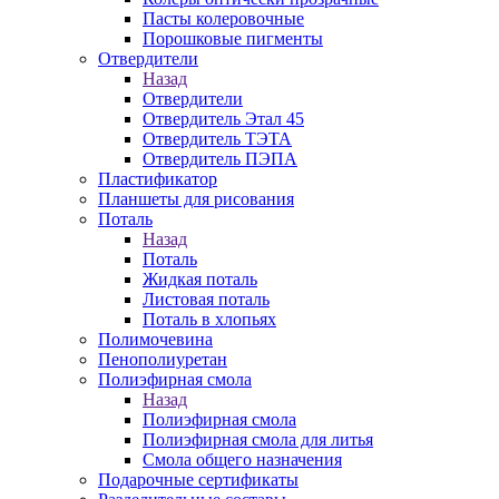
Пасты колеровочные
Порошковые пигменты
Отвердители
Назад
Отвердители
Отвердитель Этал 45
Отвердитель ТЭТА
Отвердитель ПЭПА
Пластификатор
Планшеты для рисования
Поталь
Назад
Поталь
Жидкая поталь
Листовая поталь
Поталь в хлопьях
Полимочевина
Пенополиуретан
Полиэфирная смола
Назад
Полиэфирная смола
Полиэфирная смола для литья
Смола общего назначения
Подарочные сертификаты