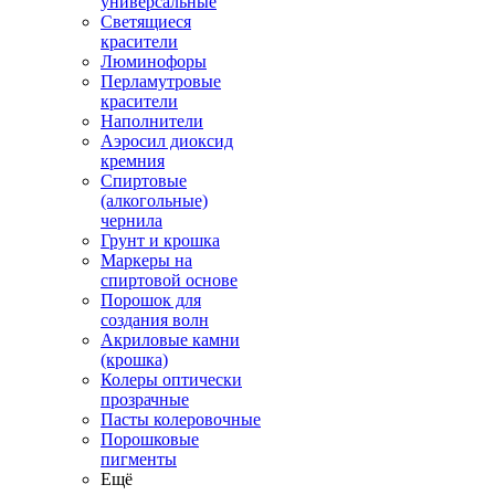
универсальные
Светящиеся
красители
Люминофоры
Перламутровые
красители
Наполнители
Аэросил диоксид
кремния
Спиртовые
(алкогольные)
чернила
Грунт и крошка
Маркеры на
спиртовой основе
Порошок для
создания волн
Акриловые камни
(крошка)
Колеры оптически
прозрачные
Пасты колеровочные
Порошковые
пигменты
Ещё