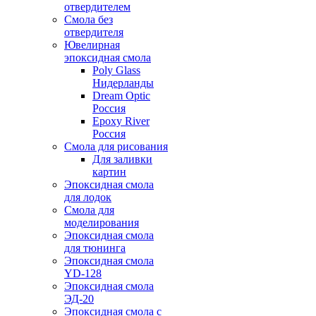
отвердителем
Смола без
отвердителя
Ювелирная
эпоксидная смола
Poly Glass
Нидерланды
Dream Optic
Россия
Epoxy River
Россия
Смола для рисования
Для заливки
картин
Эпоксидная смола
для лодок
Смола для
моделирования
Эпоксидная смола
для тюнинга
Эпоксидная смола
YD-128
Эпоксидная смола
ЭД-20
Эпоксидная смола с