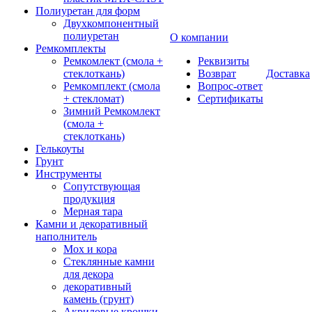
Полиуретан для форм
Двухкомпонентный
полиуретан
О компании
Ремкомплекты
Ремкомлект (смола +
Реквизиты
стеклоткань)
Возврат
Доставка
Ремкомплект (смола
Вопрос-ответ
+ стекломат)
Сертификаты
Зимний Ремкомлект
(смола +
стеклоткань)
Гелькоуты
Грунт
Инструменты
Сопутствующая
продукция
Мерная тара
Камни и декоративный
наполнитель
Мох и кора
Стеклянные камни
для декора
декоративный
камень (грунт)
Акриловые крошки