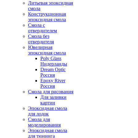
Литьевая эпоксидная
смола
Конструкционная
эпоксидная смола
Смола с
отвердителем
Смола без
отвердителя
Ювелирная
эпоксидная смола
Poly Glass
Нидерланды
Dream Optic
Россия
Epoxy River
Россия
Смола для рисования
Для заливки
картин
Эпоксидная смола
для лодок
Смола для
моделирования
Эпоксидная смола
для тюнинга