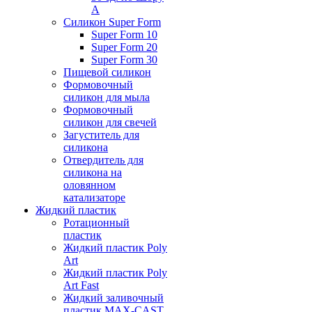
А
Силикон Super Form
Super Form 10
Super Form 20
Super Form 30
Пищевой силикон
Формовочный
силикон для мыла
Формовочный
силикон для свечей
Загуститель для
силикона
Отвердитель для
силикона на
оловянном
катализаторе
Жидкий пластик
Ротационный
пластик
Жидкий пластик Poly
Art
Жидкий пластик Poly
Art Fast
Жидкий заливочный
пластик MAX-CAST