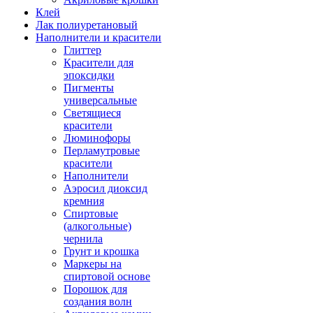
Клей
Лак полиуретановый
Наполнители и красители
Глиттер
Красители для
эпоксидки
Пигменты
универсальные
Светящиеся
красители
Люминофоры
Перламутровые
красители
Наполнители
Аэросил диоксид
кремния
Спиртовые
(алкогольные)
чернила
Грунт и крошка
Маркеры на
спиртовой основе
Порошок для
создания волн