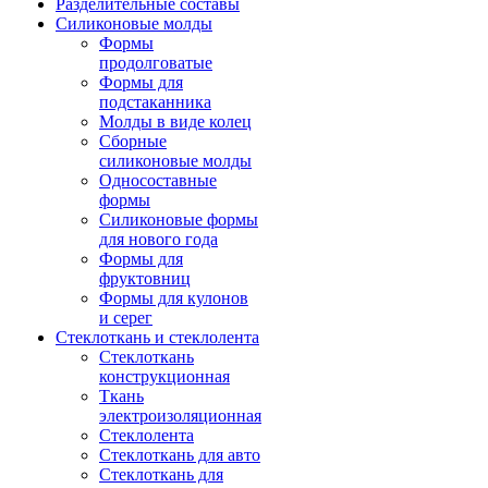
Разделительные составы
Силиконовые молды
Формы
продолговатые
Формы для
подстаканника
Молды в виде колец
Сборные
силиконовые молды
Односоставные
формы
Силиконовые формы
для нового года
Формы для
фруктовниц
Формы для кулонов
и серег
Стеклоткань и стеклолента
Стеклоткань
конструкционная
Ткань
электроизоляционная
Стеклолента
Стеклоткань для авто
Стеклоткань для