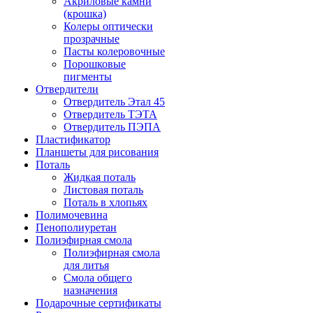
Акриловые камни
(крошка)
Колеры оптически
прозрачные
Пасты колеровочные
Порошковые
пигменты
Отвердители
Отвердитель Этал 45
Отвердитель ТЭТА
Отвердитель ПЭПА
Пластификатор
Планшеты для рисования
Поталь
Жидкая поталь
Листовая поталь
Поталь в хлопьях
Полимочевина
Пенополиуретан
Полиэфирная смола
Полиэфирная смола
для литья
Смола общего
назначения
Подарочные сертификаты