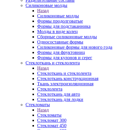
Разделительные составы
Силиконовые молды
Назад
Силиконовые молды
Формы продолговатые
Формы для подстаканника
Молды в виде колец
Сборные силиконовые молды
Односоставные формы
Силиконовые формы для нового года
Формы для фруктовниц
Формы для кулонов и серег
Стеклоткань и стеклолента
Назад
Стеклоткань и стеклолента
Стеклоткань конструкционная
Ткань электроизоляционная
Стеклолента
Стеклоткань для авто
Стеклоткань для лодки
Стекломаты
Назад
Стекломаты
Стекломат 300
Стекломат 450