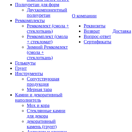
Полиуретан для форм
Двухкомпонентный
полиуретан
О компании
Ремкомплекты
Ремкомлект (смола +
Реквизиты
стеклоткань)
Возврат
Доставка
Ремкомплект (смола
Вопрос-ответ
+ стекломат)
Сертификаты
Зимний Ремкомлект
(смола +
стеклоткань)
Гелькоуты
Грунт
Инструменты
Сопутствующая
продукция
Мерная тара
Камни и декоративный
наполнитель
Мох и кора
Стеклянные камни
для декора
декоративный
камень (грунт)
Акриловые крошки