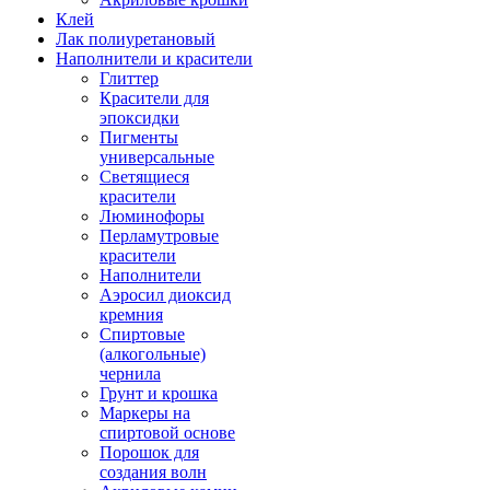
Клей
Лак полиуретановый
Наполнители и красители
Глиттер
Красители для
эпоксидки
Пигменты
универсальные
Светящиеся
красители
Люминофоры
Перламутровые
красители
Наполнители
Аэросил диоксид
кремния
Спиртовые
(алкогольные)
чернила
Грунт и крошка
Маркеры на
спиртовой основе
Порошок для
создания волн