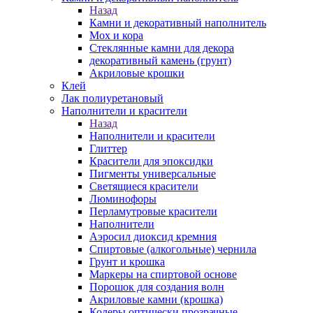
Назад
Камни и декоративный наполнитель
Мох и кора
Стеклянные камни для декора
декоративный камень (грунт)
Акриловые крошки
Клей
Лак полиуретановый
Наполнители и красители
Назад
Наполнители и красители
Глиттер
Красители для эпоксидки
Пигменты универсальные
Светящиеся красители
Люминофоры
Перламутровые красители
Наполнители
Аэросил диоксид кремния
Спиртовые (алкогольные) чернила
Грунт и крошка
Маркеры на спиртовой основе
Порошок для создания волн
Акриловые камни (крошка)
Колеры оптически прозрачные