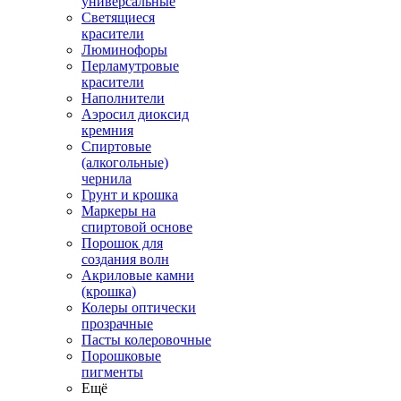
универсальные
Светящиеся
красители
Люминофоры
Перламутровые
красители
Наполнители
Аэросил диоксид
кремния
Спиртовые
(алкогольные)
чернила
Грунт и крошка
Маркеры на
спиртовой основе
Порошок для
создания волн
Акриловые камни
(крошка)
Колеры оптически
прозрачные
Пасты колеровочные
Порошковые
пигменты
Ещё