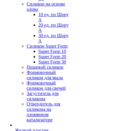
Силикон на основе
олова
10 ед. по Шору
А
20 ед. по Шору
А
30 ед. по Шору
А
Силикон Super Form
Super Form 10
Super Form 20
Super Form 30
Пищевой силикон
Формовочный
силикон для мыла
Формовочный
силикон для свечей
Загуститель для
силикона
Отвердитель для
силикона на
оловянном
катализаторе
Жидкий пластик