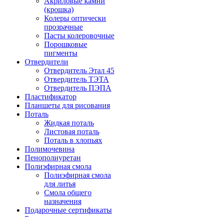
Акриловые камни
(крошка)
Колеры оптически
прозрачные
Пасты колеровочные
Порошковые
пигменты
Отвердители
Отвердитель Этал 45
Отвердитель ТЭТА
Отвердитель ПЭПА
Пластификатор
Планшеты для рисования
Поталь
Жидкая поталь
Листовая поталь
Поталь в хлопьях
Полимочевина
Пенополиуретан
Полиэфирная смола
Полиэфирная смола
для литья
Смола общего
назначения
Подарочные сертификаты