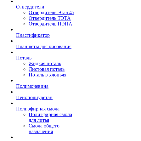
Отвердители
Отвердитель Этал 45
Отвердитель ТЭТА
Отвердитель ПЭПА
Пластификатор
Планшеты для рисования
Поталь
Жидкая поталь
Листовая поталь
Поталь в хлопьях
Полимочевина
Пенополиуретан
Полиэфирная смола
Полиэфирная смола
для литья
Смола общего
назначения