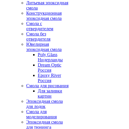
Литьевая эпоксидная
смола
Конструкционная
эпоксидная смола
Смола с
отвердителем
Смола без
отвердителя
Ювелирная
эпоксидная смола
Poly Glass
Нидерланды
Dream Optic
Россия
Epoxy River
Россия
Смола для рисования
Для заливки
картин
Эпоксидная смола
для лодок
Смола для
моделирования
Эпоксидная смола
для тюнинга