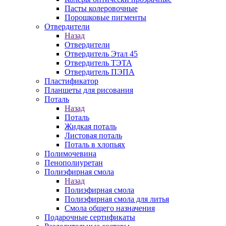
Пасты колеровочные
Порошковые пигменты
Отвердители
Назад
Отвердители
Отвердитель Этал 45
Отвердитель ТЭТА
Отвердитель ПЭПА
Пластификатор
Планшеты для рисования
Поталь
Назад
Поталь
Жидкая поталь
Листовая поталь
Поталь в хлопьях
Полимочевина
Пенополиуретан
Полиэфирная смола
Назад
Полиэфирная смола
Полиэфирная смола для литья
Смола общего назначения
Подарочные сертификаты