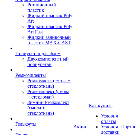
Ротационный
пластик
Жидкий пластик Poly
Art
Жидкий пластик Poly
Art Fast
Жидкий заливочный
пластик MAX-CAST
Полиуретан для форм
Двухкомпонентный
полиуретан
Ремкомплекты
Ремкомлект (смола +
стеклоткань)
Ремкомплект (смола
+ стекломат)
Зимний Ремкомлект
Как купить
(смола +
стеклоткань)
Условия
оплаты
Гелькоуты
Акции
Условия
Партн
доставки
Грунт