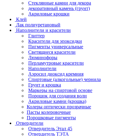
Стеклянные камни для декора
декоративный камень (грунт)
Акриловые крошки
Клей
Лак полиуретановый
Наполнители и красители
Глиттер
Красители для эпоксидки
Пигменты универсальные
Светящиеся красители
Люминофоры
Перламутровые красители
Наполнители
Аэросил диоксид кремния
Спиртовые (алкогольные) чернила
Грунт и крошка
Маркеры на спиртовой основе
Порошок для создания волн
Акриловые камни (крошка)
Колеры оптически прозрачные
Пасты колеровочные
Порошковые пигменты
Отвердители
Отвердитель Этал 45
Отвердитель ТЭТА