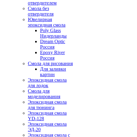
отвердителем
Смола без
отвердителя
Ювелирная
эпоксидная смола
Poly Glass
Нидерланды
Dream Optic
Россия
Epoxy River
Россия
Смола для рисования
Для заливки
картин
Эпоксидная смола
для лодок
Смола для
моделирования
Эпоксидная смола
для тюнинга
Эпоксидная смола
YD-128
Эпоксидная смола
ЭД-20
Эпоксидная смола с