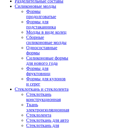
Разделительные составы
Силиконовые молды
Формы
продолговатые
Формы для
подстаканника
Молды в виде колец
Сборные
силиконовые молды
Односоставные
формы
Силиконовые формы
для нового года
Формы для
фруктовниц
Формы для кулонов
и серег
Стеклоткань и стеклолента
Стеклоткань
конструкционная
Ткань
электроизоляционная
Стеклолента
Стеклоткань для авто
Стеклоткань для