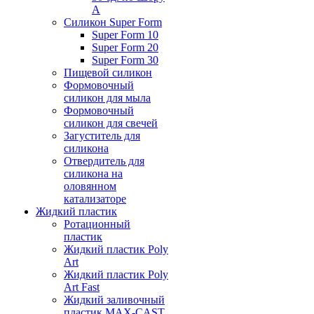
А
Силикон Super Form
Super Form 10
Super Form 20
Super Form 30
Пищевой силикон
Формовочный
силикон для мыла
Формовочный
силикон для свечей
Загуститель для
силикона
Отвердитель для
силикона на
оловянном
катализаторе
Жидкий пластик
Ротационный
пластик
Жидкий пластик Poly
Art
Жидкий пластик Poly
Art Fast
Жидкий заливочный
пластик MAX-CAST