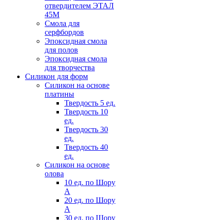
отвердителем ЭТАЛ
45М
Смола для
серфбордов
Эпоксидная смола
для полов
Эпоксидная смола
для творчества
Силикон для форм
Силикон на основе
платины
Твердость 5 ед.
Твердость 10
ед.
Твердость 30
ед.
Твердость 40
ед.
Силикон на основе
олова
10 ед. по Шору
А
20 ед. по Шору
А
30 ед. по Шору