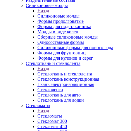
Разделительные составы
Силиконовые молды
Назад
Силиконовые молды
Формы продолговатые
Формы для подстаканника
Молды в виде колец
Сборные силиконовые молды
Односоставные формы
Силиконовые формы для нового года
Формы для фруктовниц
Формы для кулонов и серег
Стеклоткань и стеклолента
Назад
Стеклоткань и стеклолента
Стеклоткань конструкционная
Ткань электроизоляционная
Стеклолента
Стеклоткань для авто
Стеклоткань для лодки
Стекломаты
Назад
Стекломаты
Стекломат 300
Стекломат 450