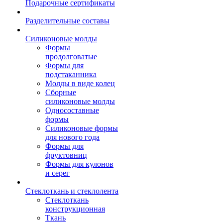
Подарочные сертификаты
Разделительные составы
Силиконовые молды
Формы
продолговатые
Формы для
подстаканника
Молды в виде колец
Сборные
силиконовые молды
Односоставные
формы
Силиконовые формы
для нового года
Формы для
фруктовниц
Формы для кулонов
и серег
Стеклоткань и стеклолента
Стеклоткань
конструкционная
Ткань