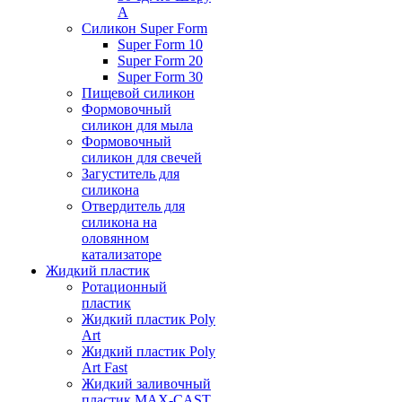
А
Силикон Super Form
Super Form 10
Super Form 20
Super Form 30
Пищевой силикон
Формовочный
силикон для мыла
Формовочный
силикон для свечей
Загуститель для
силикона
Отвердитель для
силикона на
оловянном
катализаторе
Жидкий пластик
Ротационный
пластик
Жидкий пластик Poly
Art
Жидкий пластик Poly
Art Fast
Жидкий заливочный
пластик MAX-CAST