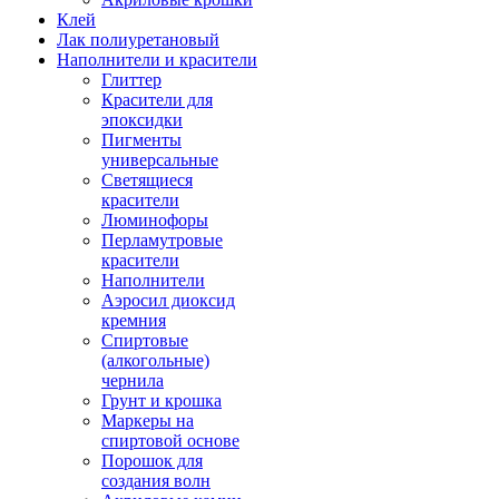
Клей
Лак полиуретановый
Наполнители и красители
Глиттер
Красители для
эпоксидки
Пигменты
универсальные
Светящиеся
красители
Люминофоры
Перламутровые
красители
Наполнители
Аэросил диоксид
кремния
Спиртовые
(алкогольные)
чернила
Грунт и крошка
Маркеры на
спиртовой основе
Порошок для
создания волн