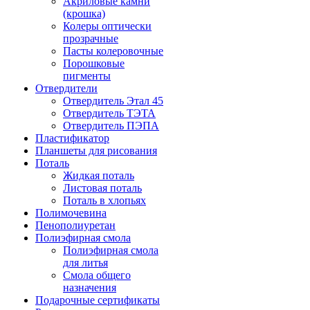
Акриловые камни
(крошка)
Колеры оптически
прозрачные
Пасты колеровочные
Порошковые
пигменты
Отвердители
Отвердитель Этал 45
Отвердитель ТЭТА
Отвердитель ПЭПА
Пластификатор
Планшеты для рисования
Поталь
Жидкая поталь
Листовая поталь
Поталь в хлопьях
Полимочевина
Пенополиуретан
Полиэфирная смола
Полиэфирная смола
для литья
Смола общего
назначения
Подарочные сертификаты