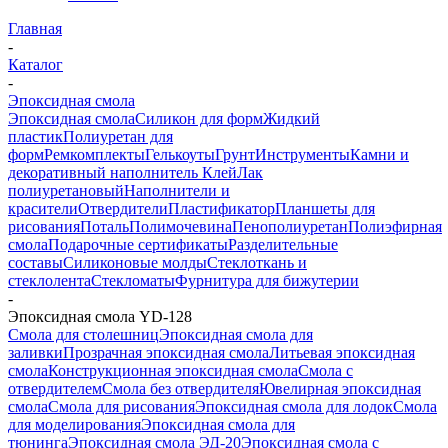
Главная
-
Каталог
-
Эпоксидная смола
Эпоксидная смола
Силикон для форм
Жидкий
пластик
Полиуретан для
форм
Ремкомплекты
Гелькоуты
Грунт
Инструменты
Камни и
декоративный наполнитель
Клей
Лак
полиуретановый
Наполнители и
красители
Отвердители
Пластификатор
Планшеты для
рисования
Поталь
Полимочевина
Пенополиуретан
Полиэфирная
смола
Подарочные сертификаты
Разделительные
составы
Силиконовые молды
Стеклоткань и
стеклолента
Стекломаты
Фурнитура для бижутерии
-
Эпоксидная смола YD-128
Смола для столешниц
Эпоксидная смола для
заливки
Прозрачная эпоксидная смола
Литьевая эпоксидная
смола
Конструкционная эпоксидная смола
Смола с
отвердителем
Смола без отвердителя
Ювелирная эпоксидная
смола
Смола для рисования
Эпоксидная смола для лодок
Смола
для моделирования
Эпоксидная смола для
тюнинга
Эпоксидная смола ЭД-20
Эпоксидная смола с