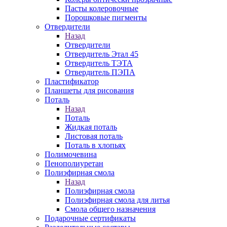
Пасты колеровочные
Порошковые пигменты
Отвердители
Назад
Отвердители
Отвердитель Этал 45
Отвердитель ТЭТА
Отвердитель ПЭПА
Пластификатор
Планшеты для рисования
Поталь
Назад
Поталь
Жидкая поталь
Листовая поталь
Поталь в хлопьях
Полимочевина
Пенополиуретан
Полиэфирная смола
Назад
Полиэфирная смола
Полиэфирная смола для литья
Смола общего назначения
Подарочные сертификаты