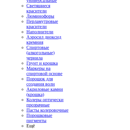
универсальные
Светящиеся
красители
Люминофоры
Перламутровые
красители
Наполнители
Аэросил диоксид
кремния
Спиртовые
(алкогольные)
чернила
Грунт и крошка
Маркеры на
спиртовой основе
Порошок для
создания волн
Акриловые камни
(крошка)
Колеры оптически
прозрачные
Пасты колеровочные
Порошковые
пигменты
Ещё