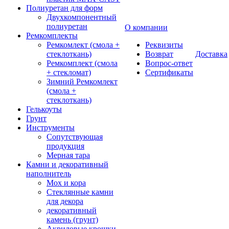
Полиуретан для форм
Двухкомпонентный
полиуретан
О компании
Ремкомплекты
Ремкомлект (смола +
Реквизиты
стеклоткань)
Возврат
Доставка
Ремкомплект (смола
Вопрос-ответ
+ стекломат)
Сертификаты
Зимний Ремкомлект
(смола +
стеклоткань)
Гелькоуты
Грунт
Инструменты
Сопутствующая
продукция
Мерная тара
Камни и декоративный
наполнитель
Мох и кора
Стеклянные камни
для декора
декоративный
камень (грунт)
Акриловые крошки