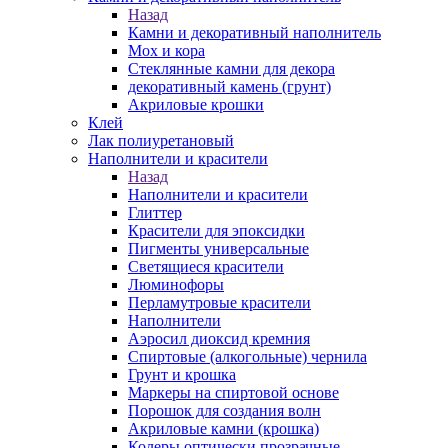
Назад
Камни и декоративный наполнитель
Мох и кора
Стеклянные камни для декора
декоративный камень (грунт)
Акриловые крошки
Клей
Лак полиуретановый
Наполнители и красители
Назад
Наполнители и красители
Глиттер
Красители для эпоксидки
Пигменты универсальные
Светящиеся красители
Люминофоры
Перламутровые красители
Наполнители
Аэросил диоксид кремния
Спиртовые (алкогольные) чернила
Грунт и крошка
Маркеры на спиртовой основе
Порошок для создания волн
Акриловые камни (крошка)
Колеры оптически прозрачные