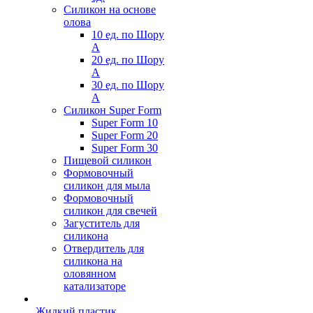
Силикон на основе
олова
10 ед. по Шору
А
20 ед. по Шору
А
30 ед. по Шору
А
Силикон Super Form
Super Form 10
Super Form 20
Super Form 30
Пищевой силикон
Формовочный
силикон для мыла
Формовочный
силикон для свечей
Загуститель для
силикона
Отвердитель для
силикона на
оловянном
катализаторе
Жидкий пластик