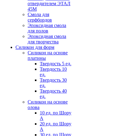
отвердителем ЭТАЛ
45М
Смола для
серфбордов
Эпоксидная смола
для полов
Эпоксидная смола
для творчества
Силикон для форм
Силикон на основе
платины
Твердость 5 ед.
Твердость 10
ед.
Твердость 30
ед.
Твердость 40
ед.
Силикон на основе
олова
10 ед. по Шору
А
20 ед. по Шору
А
30 ед. по Шору