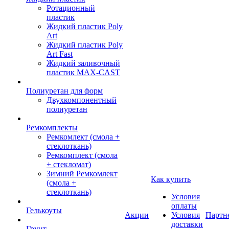
Ротационный
пластик
Жидкий пластик Poly
Art
Жидкий пластик Poly
Art Fast
Жидкий заливочный
пластик MAX-CAST
Полиуретан для форм
Двухкомпонентный
полиуретан
Ремкомплекты
Ремкомлект (смола +
стеклоткань)
Ремкомплект (смола
+ стекломат)
Зимний Ремкомлект
Как купить
(смола +
стеклоткань)
Условия
оплаты
Гелькоуты
Акции
Условия
Партн
доставки
Грунт