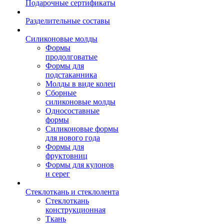
Подарочные сертификаты
Разделительные составы
Силиконовые молды
Формы
продолговатые
Формы для
подстаканника
Молды в виде колец
Сборные
силиконовые молды
Односоставные
формы
Силиконовые формы
для нового года
Формы для
фруктовниц
Формы для кулонов
и серег
Стеклоткань и стеклолента
Стеклоткань
конструкционная
Ткань