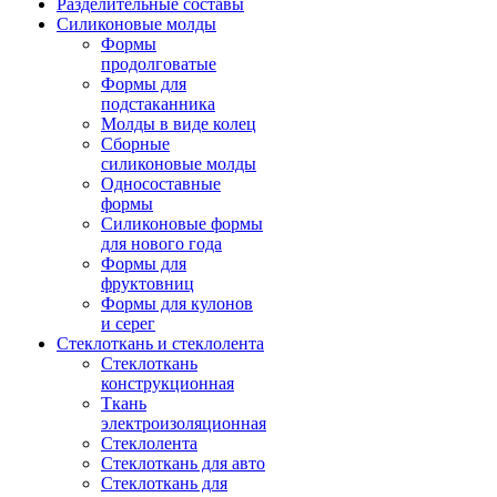
Разделительные составы
Силиконовые молды
Формы
продолговатые
Формы для
подстаканника
Молды в виде колец
Сборные
силиконовые молды
Односоставные
формы
Силиконовые формы
для нового года
Формы для
фруктовниц
Формы для кулонов
и серег
Стеклоткань и стеклолента
Стеклоткань
конструкционная
Ткань
электроизоляционная
Стеклолента
Стеклоткань для авто
Стеклоткань для