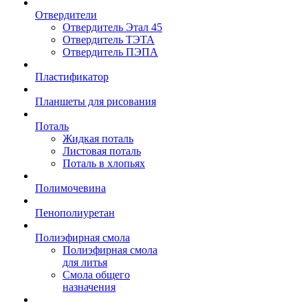
Отвердители
Отвердитель Этал 45
Отвердитель ТЭТА
Отвердитель ПЭПА
Пластификатор
Планшеты для рисования
Поталь
Жидкая поталь
Листовая поталь
Поталь в хлопьях
Полимочевина
Пенополиуретан
Полиэфирная смола
Полиэфирная смола
для литья
Смола общего
назначения