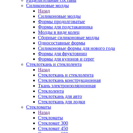
Разделительные составы
Силиконовые молды
Назад
Силиконовые молды
Формы продолговатые
Формы для подстаканника
Молды в виде колец
Сборные силиконовые молды
Односоставные формы
Силиконовые формы для нового года
Формы для фруктовниц
Формы для кулонов и серег
Стеклоткань и стеклолента
Назад
Стеклоткань и стеклолента
Стеклоткань конструкционная
Ткань электроизоляционная
Стеклолента
Стеклоткань для авто
Стеклоткань для лодки
Стекломаты
Назад
Стекломаты
Стекломат 300
Стекломат 450