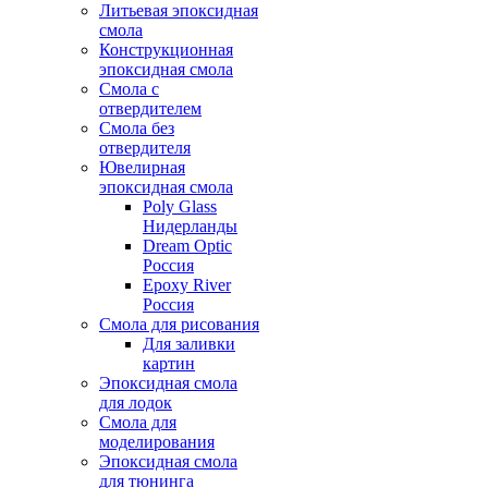
Литьевая эпоксидная
смола
Конструкционная
эпоксидная смола
Смола с
отвердителем
Смола без
отвердителя
Ювелирная
эпоксидная смола
Poly Glass
Нидерланды
Dream Optic
Россия
Epoxy River
Россия
Смола для рисования
Для заливки
картин
Эпоксидная смола
для лодок
Смола для
моделирования
Эпоксидная смола
для тюнинга