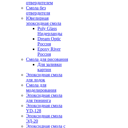
отвердителем
Смола без
отвердителя
Ювелирная
эпоксидная смола
Poly Glass
Нидерланды
Dream Optic
Россия
Epoxy River
Россия
Смола для рисования
Для заливки
картин
Эпоксидная смола
для лодок
Смола для
моделирования
Эпоксидная смола
для тюнинга
Эпоксидная смола
YD-128
Эпоксидная смола
ЭД-20
Эпоксидная смола с