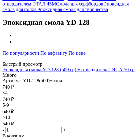
отвердителем ЭТАЛ 45М
Смола для серфбордов
Эпоксидная
смола для полов
Эпоксидная смола для творчества
Эпоксидная смола YD-128
По популярности
По алфавиту
По цене
Быстрый просмотр
Эпоксидная смола YD-128 (500 гр) + отвердитель ПЭПА 50 гр
Много
Артикул: YD-128(500)+пэпа
740
₽
<4
740 ₽
5-9
640 ₽
>10
540 ₽
-
+
В корзину