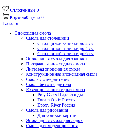
Отложенные
0
Корзина
0
пуста
0
Каталог
Эпоксидная смола
Смола для столешниц
С толщиной заливки до 2 см
С толщиной заливки до 4 см
С толщиной заливки до 6 см
Эпоксидная смола для заливки
Прозрачная эпоксидная смола
Литьевая эпоксидная смола
Конструкционная эпоксидная смола
Смола с отвердителем
Смола без отвердителя
Ювелирная эпоксидная смола
Poly Glass Нидерланды
Dream Optic Россия
Epoxy River Россия
Смола для рисования
Для заливки картин
Эпоксидная смола для лодок
Смола для моделирования