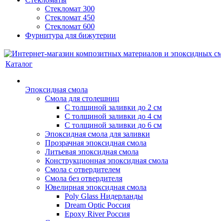
Стекломат 300
Стекломат 450
Стекломат 600
Фурнитура для бижутерии
Каталог
Эпоксидная смола
Смола для столешниц
С толщиной заливки до 2 см
С толщиной заливки до 4 см
С толщиной заливки до 6 см
Эпоксидная смола для заливки
Прозрачная эпоксидная смола
Литьевая эпоксидная смола
Конструкционная эпоксидная смола
Смола с отвердителем
Смола без отвердителя
Ювелирная эпоксидная смола
Poly Glass Нидерланды
Dream Optic Россия
Epoxy River Россия