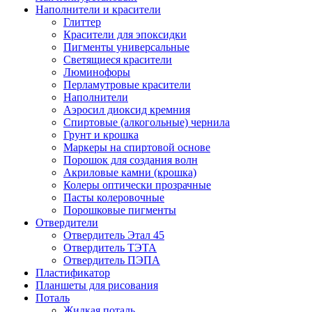
Наполнители и красители
Глиттер
Красители для эпоксидки
Пигменты универсальные
Светящиеся красители
Люминофоры
Перламутровые красители
Наполнители
Аэросил диоксид кремния
Спиртовые (алкогольные) чернила
Грунт и крошка
Маркеры на спиртовой основе
Порошок для создания волн
Акриловые камни (крошка)
Колеры оптически прозрачные
Пасты колеровочные
Порошковые пигменты
Отвердители
Отвердитель Этал 45
Отвердитель ТЭТА
Отвердитель ПЭПА
Пластификатор
Планшеты для рисования
Поталь
Жидкая поталь