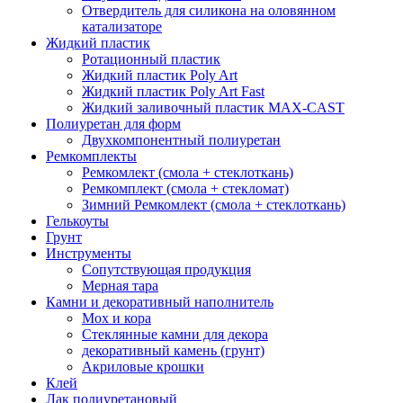
Отвердитель для силикона на оловянном
катализаторе
Жидкий пластик
Ротационный пластик
Жидкий пластик Poly Art
Жидкий пластик Poly Art Fast
Жидкий заливочный пластик MAX-CAST
Полиуретан для форм
Двухкомпонентный полиуретан
Ремкомплекты
Ремкомлект (смола + стеклоткань)
Ремкомплект (смола + стекломат)
Зимний Ремкомлект (смола + стеклоткань)
Гелькоуты
Грунт
Инструменты
Сопутствующая продукция
Мерная тара
Камни и декоративный наполнитель
Мох и кора
Стеклянные камни для декора
декоративный камень (грунт)
Акриловые крошки
Клей
Лак полиуретановый