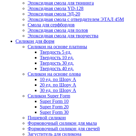
Эпоксидная смола для тюнинга
Эпоксидная смола YD-128
Эпоксидная смола ЭД-20
Эпоксидная смола с отвердителем ЭТАЛ 45М
Смола для серфбордов
Эпоксидная смола для полов
Эпоксидная смола для творчества
Силикон для форм
Силикон на основе платины
Твердость 5 ед.
Твердость 10 ед.
Твердость 30 ед.
Твердость 40 ед.
Силикон на основе олова
10 ед. по Шору А
20 ед. по Шору А
30 ед. по Шору А
Силикон Super Form
Super Form 10
Super Form 20
Super Form 30
Пищевой силикон
Формовочный силикон для мыла
Формовочный силикон для свечей
Загуститель для силикона