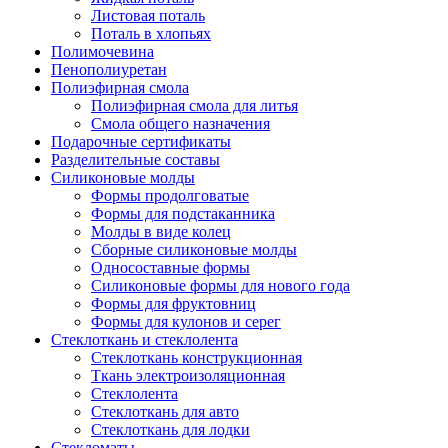
Листовая поталь
Поталь в хлопьях
Полимочевина
Пенополиуретан
Полиэфирная смола
Полиэфирная смола для литья
Смола общего назначения
Подарочные сертификаты
Разделительные составы
Силиконовые молды
Формы продолговатые
Формы для подстаканника
Молды в виде колец
Сборные силиконовые молды
Односоставные формы
Силиконовые формы для нового года
Формы для фруктовниц
Формы для кулонов и серег
Стеклоткань и стеклолента
Стеклоткань конструкционная
Ткань электроизоляционная
Стеклолента
Стеклоткань для авто
Стеклоткань для лодки
Стекломаты