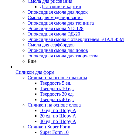
Смола для рисования
Для заливки картин
Эпоксидная смола для лодок
Смола для моделирования
Эпоксидная смола для тюнинга
Эпоксидная смола YD-128
Эпоксидная смола ЭД-20
Эпоксидная смола с отвердителем ЭТАЛ 45М
Смола для серфбордов
Эпоксидная смола для полов
Эпоксидная смола для творчества
Ещё
Силикон для форм
Силикон на основе платины
Твердость 5 ед.
Твердость 10 ед.
Твердость 30 ед.
Твердость 40 ед.
Силикон на основе олова
10 ед. по Шору А
20 ед. по Шору А
30 ед. по Шору А
Силикон Super Form
Super Form 10