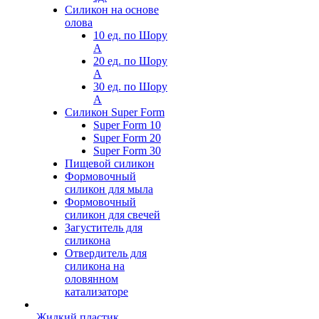
Силикон на основе
олова
10 ед. по Шору
А
20 ед. по Шору
А
30 ед. по Шору
А
Силикон Super Form
Super Form 10
Super Form 20
Super Form 30
Пищевой силикон
Формовочный
силикон для мыла
Формовочный
силикон для свечей
Загуститель для
силикона
Отвердитель для
силикона на
оловянном
катализаторе
Жидкий пластик