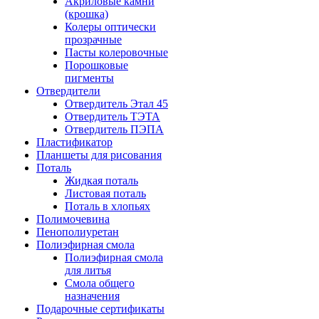
Акриловые камни
(крошка)
Колеры оптически
прозрачные
Пасты колеровочные
Порошковые
пигменты
Отвердители
Отвердитель Этал 45
Отвердитель ТЭТА
Отвердитель ПЭПА
Пластификатор
Планшеты для рисования
Поталь
Жидкая поталь
Листовая поталь
Поталь в хлопьях
Полимочевина
Пенополиуретан
Полиэфирная смола
Полиэфирная смола
для литья
Смола общего
назначения
Подарочные сертификаты