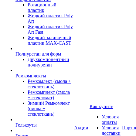
Ротационный
пластик
Жидкий пластик Poly
Art
Жидкий пластик Poly
Art Fast
Жидкий заливочный
пластик MAX-CAST
Полиуретан для форм
Двухкомпонентный
полиуретан
Ремкомплекты
Ремкомлект (смола +
стеклоткань)
Ремкомплект (смола
+ стекломат)
Зимний Ремкомлект
Как купить
(смола +
стеклоткань)
Условия
оплаты
Гелькоуты
Акции
Условия
Партн
доставки
Грунт