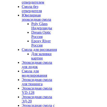
отвердителем
Смола без
отвердителя
Ювелирная
эпоксидная смола
Poly Glass
Нидерланды
Dream Optic
Россия
Epoxy River
Россия
Смола для рисования
Для заливки
картин
Эпоксидная смола
для лодок
Смола для
моделирования
Эпоксидная смола
для тюнинга
Эпоксидная смола
YD-128
Эпоксидная смола
ЭД-20
Эпоксидная смола с