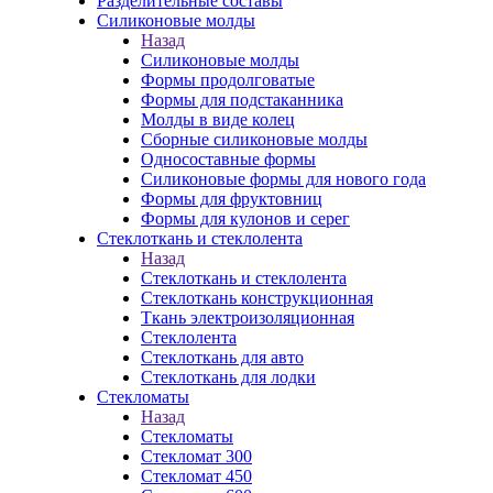
Разделительные составы
Силиконовые молды
Назад
Силиконовые молды
Формы продолговатые
Формы для подстаканника
Молды в виде колец
Сборные силиконовые молды
Односоставные формы
Силиконовые формы для нового года
Формы для фруктовниц
Формы для кулонов и серег
Стеклоткань и стеклолента
Назад
Стеклоткань и стеклолента
Стеклоткань конструкционная
Ткань электроизоляционная
Стеклолента
Стеклоткань для авто
Стеклоткань для лодки
Стекломаты
Назад
Стекломаты
Стекломат 300
Стекломат 450