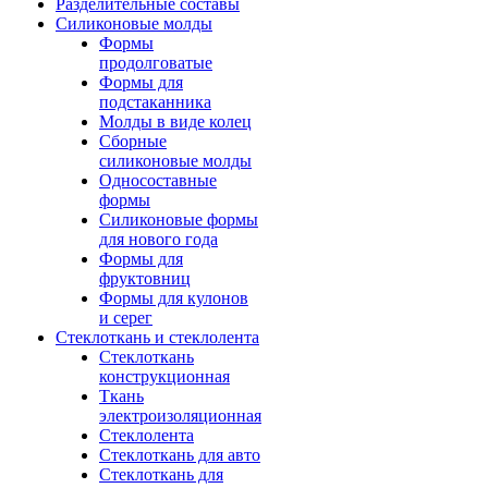
Разделительные составы
Силиконовые молды
Формы
продолговатые
Формы для
подстаканника
Молды в виде колец
Сборные
силиконовые молды
Односоставные
формы
Силиконовые формы
для нового года
Формы для
фруктовниц
Формы для кулонов
и серег
Стеклоткань и стеклолента
Стеклоткань
конструкционная
Ткань
электроизоляционная
Стеклолента
Стеклоткань для авто
Стеклоткань для