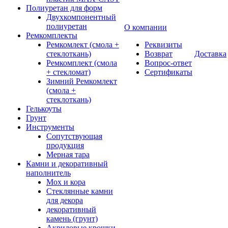
Полиуретан для форм
Двухкомпонентный
полиуретан
О компании
Ремкомплекты
Ремкомлект (смола +
Реквизиты
стеклоткань)
Возврат
Доставка
Ремкомплект (смола
Вопрос-ответ
+ стекломат)
Сертификаты
Зимний Ремкомлект
(смола +
стеклоткань)
Гелькоуты
Грунт
Инструменты
Сопутствующая
продукция
Мерная тара
Камни и декоративный
наполнитель
Мох и кора
Стеклянные камни
для декора
декоративный
камень (грунт)
Акриловые крошки