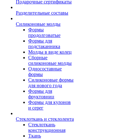
Подарочные сертификаты
Разделительные составы
Силиконовые молды
Формы
продолговатые
Формы для
подстаканника
Молды в виде колец
Сборные
силиконовые молды
Односоставные
формы
Силиконовые формы
для нового года
Формы для
фруктовниц
Формы для кулонов
и серег
Стеклоткань и стеклолента
Стеклоткань
конструкционная
Ткань