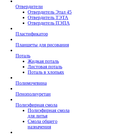
Отвердители
Отвердитель Этал 45
Отвердитель ТЭТА
Отвердитель ПЭПА
Пластификатор
Планшеты для рисования
Поталь
Жидкая поталь
Листовая поталь
Поталь в хлопьях
Полимочевина
Пенополиуретан
Полиэфирная смола
Полиэфирная смола
для литья
Смола общего
назначения