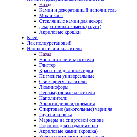
Назад
Камни и декоративный наполнитель
Мох и кора
Стеклянные камни для декора
декоративный камень (грунт)
Акриловые крошки
Клей
Лак полиуретановый
Наполнители и красители
Назад
Наполнители и красители
Глиттер
Красители для эпоксидки
Пигменты универсальные
Светящиеся красители
Люминофоры
Перламутровые красители
Наполнители
Аэросил диоксид кремния
Спиртовые (алкогольные) чернила
Грунт и крошка
Маркеры на спиртовой основе
Порошок для создания волн
Акриловые камни (крошка)
Колеры оптически прозрачные