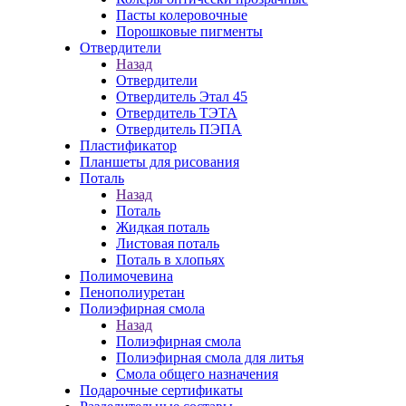
Пасты колеровочные
Порошковые пигменты
Отвердители
Назад
Отвердители
Отвердитель Этал 45
Отвердитель ТЭТА
Отвердитель ПЭПА
Пластификатор
Планшеты для рисования
Поталь
Назад
Поталь
Жидкая поталь
Листовая поталь
Поталь в хлопьях
Полимочевина
Пенополиуретан
Полиэфирная смола
Назад
Полиэфирная смола
Полиэфирная смола для литья
Смола общего назначения
Подарочные сертификаты