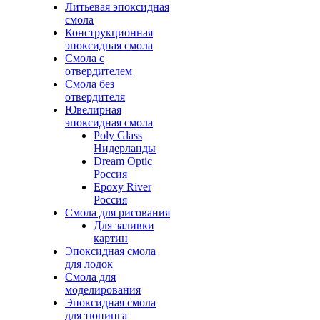
Литьевая эпоксидная
смола
Конструкционная
эпоксидная смола
Смола с
отвердителем
Смола без
отвердителя
Ювелирная
эпоксидная смола
Poly Glass
Нидерланды
Dream Optic
Россия
Epoxy River
Россия
Смола для рисования
Для заливки
картин
Эпоксидная смола
для лодок
Смола для
моделирования
Эпоксидная смола
для тюнинга