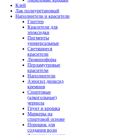
Клей
Лак полиуретановый
Наполнители и красители
Глиттер
Красители для
эпоксидки
Пигменты
универсальные
Светящиеся
красители
Люминофоры
Перламутровые
красители
Наполнители
Аэросил диоксид
кремния
Спиртовые
(алкогольные)
чернила
Грунт и крошка
Маркеры на
спиртовой основе
Порошок для
создания волн