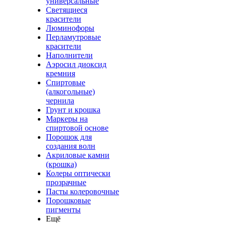
универсальные
Светящиеся
красители
Люминофоры
Перламутровые
красители
Наполнители
Аэросил диоксид
кремния
Спиртовые
(алкогольные)
чернила
Грунт и крошка
Маркеры на
спиртовой основе
Порошок для
создания волн
Акриловые камни
(крошка)
Колеры оптически
прозрачные
Пасты колеровочные
Порошковые
пигменты
Ещё