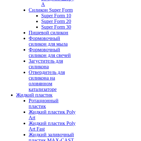
А
Силикон Super Form
Super Form 10
Super Form 20
Super Form 30
Пищевой силикон
Формовочный
силикон для мыла
Формовочный
силикон для свечей
Загуститель для
силикона
Отвердитель для
силикона на
оловянном
катализаторе
Жидкий пластик
Ротационный
пластик
Жидкий пластик Poly
Art
Жидкий пластик Poly
Art Fast
Жидкий заливочный
пластик MAX-CAST