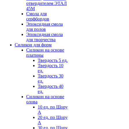
отвердителем ЭТАЛ
45М
Смола для
серфбордов
Эпоксидная смола
для полов
Эпоксидная смола
для творчества
Силикон для форм
Силикон на основе
платины
Твердость 5 ед.
Твердость 10
ед.
Твердость 30
ед.
Твердость 40
ед.
Силикон на основе
олова
10 ед. по Шору
А
20 ед. по Шору
А
30 ед. по Шору