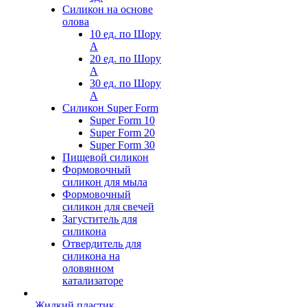
Силикон на основе
олова
10 ед. по Шору
А
20 ед. по Шору
А
30 ед. по Шору
А
Силикон Super Form
Super Form 10
Super Form 20
Super Form 30
Пищевой силикон
Формовочный
силикон для мыла
Формовочный
силикон для свечей
Загуститель для
силикона
Отвердитель для
силикона на
оловянном
катализаторе
Жидкий пластик