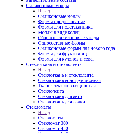
Разделительные составы
Силиконовые молды
Назад
Силиконовые молды
Формы продолговатые
Формы для подстаканника
Молды в виде колец
Сборные силиконовые молды
Односоставные формы
Силиконовые формы для нового года
Формы для фруктовниц
Формы для кулонов и серег
Стеклоткань и стеклолента
Назад
Стеклоткань и стеклолента
Стеклоткань конструкционная
Ткань электроизоляционная
Стеклолента
Стеклоткань для авто
Стеклоткань для лодки
Стекломаты
Назад
Стекломаты
Стекломат 300
Стекломат 450