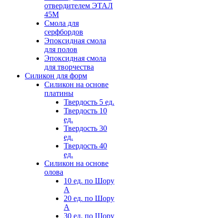
отвердителем ЭТАЛ
45М
Смола для
серфбордов
Эпоксидная смола
для полов
Эпоксидная смола
для творчества
Силикон для форм
Силикон на основе
платины
Твердость 5 ед.
Твердость 10
ед.
Твердость 30
ед.
Твердость 40
ед.
Силикон на основе
олова
10 ед. по Шору
А
20 ед. по Шору
А
30 ед. по Шору