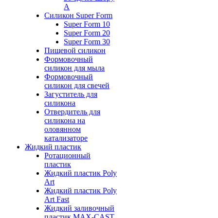
А
Силикон Super Form
Super Form 10
Super Form 20
Super Form 30
Пищевой силикон
Формовочный
силикон для мыла
Формовочный
силикон для свечей
Загуститель для
силикона
Отвердитель для
силикона на
оловянном
катализаторе
Жидкий пластик
Ротационный
пластик
Жидкий пластик Poly
Art
Жидкий пластик Poly
Art Fast
Жидкий заливочный
пластик MAX-CAST