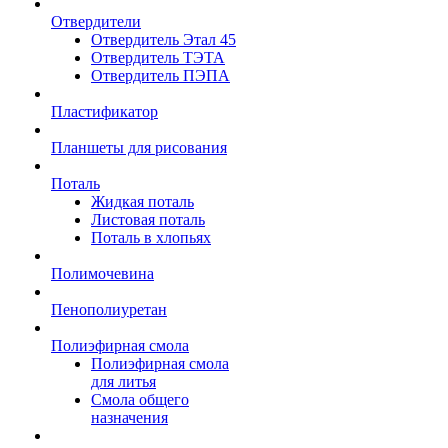
Отвердители
Отвердитель Этал 45
Отвердитель ТЭТА
Отвердитель ПЭПА
Пластификатор
Планшеты для рисования
Поталь
Жидкая поталь
Листовая поталь
Поталь в хлопьях
Полимочевина
Пенополиуретан
Полиэфирная смола
Полиэфирная смола
для литья
Смола общего
назначения