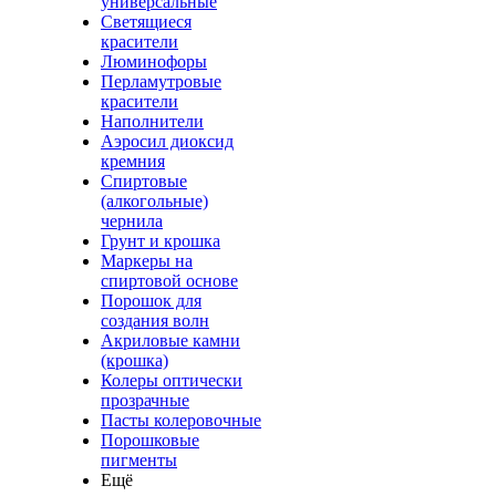
универсальные
Светящиеся
красители
Люминофоры
Перламутровые
красители
Наполнители
Аэросил диоксид
кремния
Спиртовые
(алкогольные)
чернила
Грунт и крошка
Маркеры на
спиртовой основе
Порошок для
создания волн
Акриловые камни
(крошка)
Колеры оптически
прозрачные
Пасты колеровочные
Порошковые
пигменты
Ещё