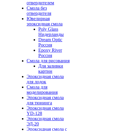
отвердителем
Смола без
отвердителя
Ювелирная
эпоксидная смола
Poly Glass
Нидерланды
Dream Optic
Россия
Epoxy River
Россия
Смола для рисования
Для заливки
картин
Эпоксидная смола
для лодок
Смола для
моделирования
Эпоксидная смола
для тюнинга
Эпоксидная смола
YD-128
Эпоксидная смола
ЭД-20
Эпоксидная смола с