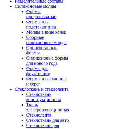
Разделительные составы
Силиконовые молды
Формы
продолговатые
Формы для
подстаканника
Молды в виде колец
Сборные
силиконовые молды
Односоставные
формы
Силиконовые формы
для нового года
Формы для
фруктовниц
Формы для кулонов
и серег
Стеклоткань и стеклолента
Стеклоткань
конструкционная
Ткань
электроизоляционная
Стеклолента
Стеклоткань для авто
Стеклоткань для