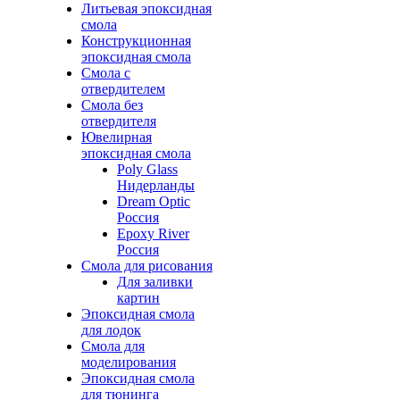
Литьевая эпоксидная
смола
Конструкционная
эпоксидная смола
Смола с
отвердителем
Смола без
отвердителя
Ювелирная
эпоксидная смола
Poly Glass
Нидерланды
Dream Optic
Россия
Epoxy River
Россия
Смола для рисования
Для заливки
картин
Эпоксидная смола
для лодок
Смола для
моделирования
Эпоксидная смола
для тюнинга