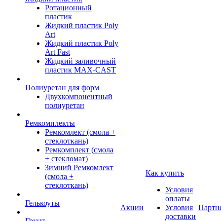
Ротационный
пластик
Жидкий пластик Poly
Art
Жидкий пластик Poly
Art Fast
Жидкий заливочный
пластик MAX-CAST
Полиуретан для форм
Двухкомпонентный
полиуретан
Ремкомплекты
Ремкомлект (смола +
стеклоткань)
Ремкомплект (смола
+ стекломат)
Зимний Ремкомлект
Как купить
(смола +
стеклоткань)
Условия
оплаты
Гелькоуты
Акции
Условия
Партн
доставки
Грунт