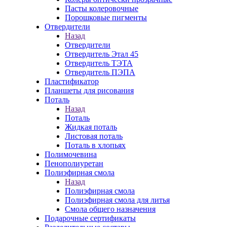
Пасты колеровочные
Порошковые пигменты
Отвердители
Назад
Отвердители
Отвердитель Этал 45
Отвердитель ТЭТА
Отвердитель ПЭПА
Пластификатор
Планшеты для рисования
Поталь
Назад
Поталь
Жидкая поталь
Листовая поталь
Поталь в хлопьях
Полимочевина
Пенополиуретан
Полиэфирная смола
Назад
Полиэфирная смола
Полиэфирная смола для литья
Смола общего назначения
Подарочные сертификаты