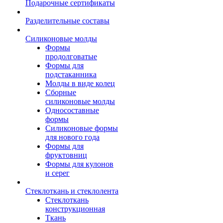
Подарочные сертификаты
Разделительные составы
Силиконовые молды
Формы
продолговатые
Формы для
подстаканника
Молды в виде колец
Сборные
силиконовые молды
Односоставные
формы
Силиконовые формы
для нового года
Формы для
фруктовниц
Формы для кулонов
и серег
Стеклоткань и стеклолента
Стеклоткань
конструкционная
Ткань