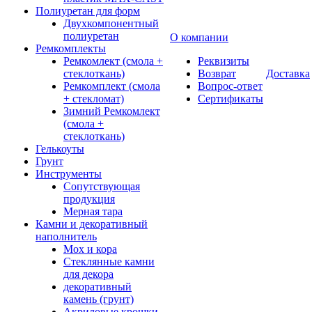
Полиуретан для форм
Двухкомпонентный
полиуретан
О компании
Ремкомплекты
Ремкомлект (смола +
Реквизиты
стеклоткань)
Возврат
Доставка
Ремкомплект (смола
Вопрос-ответ
+ стекломат)
Сертификаты
Зимний Ремкомлект
(смола +
стеклоткань)
Гелькоуты
Грунт
Инструменты
Сопутствующая
продукция
Мерная тара
Камни и декоративный
наполнитель
Мох и кора
Стеклянные камни
для декора
декоративный
камень (грунт)
Акриловые крошки