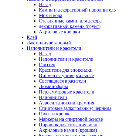
Назад
Камни и декоративный наполнитель
Мох и кора
Стеклянные камни для декора
декоративный камень (грунт)
Акриловые крошки
Клей
Лак полиуретановый
Наполнители и красители
Назад
Наполнители и красители
Глиттер
Красители для эпоксидки
Пигменты универсальные
Светящиеся красители
Люминофоры
Перламутровые красители
Наполнители
Аэросил диоксид кремния
Спиртовые (алкогольные) чернила
Грунт и крошка
Маркеры на спиртовой основе
Порошок для создания волн
Акриловые камни (крошка)
Колеры оптически прозрачные