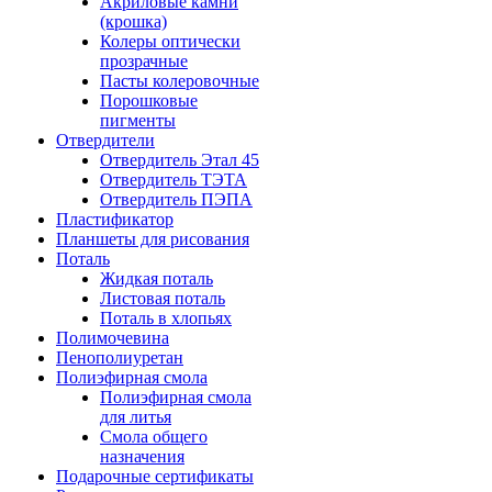
Акриловые камни
(крошка)
Колеры оптически
прозрачные
Пасты колеровочные
Порошковые
пигменты
Отвердители
Отвердитель Этал 45
Отвердитель ТЭТА
Отвердитель ПЭПА
Пластификатор
Планшеты для рисования
Поталь
Жидкая поталь
Листовая поталь
Поталь в хлопьях
Полимочевина
Пенополиуретан
Полиэфирная смола
Полиэфирная смола
для литья
Смола общего
назначения
Подарочные сертификаты