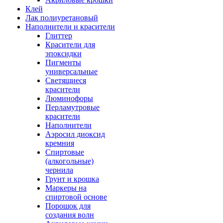
Клей
Лак полиуретановый
Наполнители и красители
Глиттер
Красители для
эпоксидки
Пигменты
универсальные
Светящиеся
красители
Люминофоры
Перламутровые
красители
Наполнители
Аэросил диоксид
кремния
Спиртовые
(алкогольные)
чернила
Грунт и крошка
Маркеры на
спиртовой основе
Порошок для
создания волн