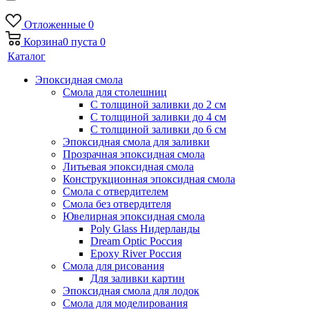
Отложенные
0
Корзина
0
пуста
0
Каталог
Эпоксидная смола
Смола для столешниц
С толщиной заливки до 2 см
С толщиной заливки до 4 см
С толщиной заливки до 6 см
Эпоксидная смола для заливки
Прозрачная эпоксидная смола
Литьевая эпоксидная смола
Конструкционная эпоксидная смола
Смола с отвердителем
Смола без отвердителя
Ювелирная эпоксидная смола
Poly Glass Нидерланды
Dream Optic Россия
Epoxy River Россия
Смола для рисования
Для заливки картин
Эпоксидная смола для лодок
Смола для моделирования