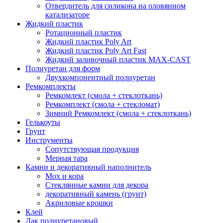
Отвердитель для силикона на оловянном
катализаторе
Жидкий пластик
Ротационный пластик
Жидкий пластик Poly Art
Жидкий пластик Poly Art Fast
Жидкий заливочный пластик MAX-CAST
Полиуретан для форм
Двухкомпонентный полиуретан
Ремкомплекты
Ремкомлект (смола + стеклоткань)
Ремкомплект (смола + стекломат)
Зимний Ремкомлект (смола + стеклоткань)
Гелькоуты
Грунт
Инструменты
Сопутствующая продукция
Мерная тара
Камни и декоративный наполнитель
Мох и кора
Стеклянные камни для декора
декоративный камень (грунт)
Акриловые крошки
Клей
Лак полиуретановый