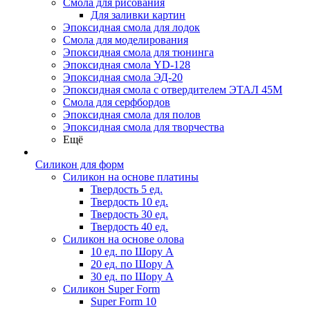
Смола для рисования
Для заливки картин
Эпоксидная смола для лодок
Смола для моделирования
Эпоксидная смола для тюнинга
Эпоксидная смола YD-128
Эпоксидная смола ЭД-20
Эпоксидная смола с отвердителем ЭТАЛ 45М
Смола для серфбордов
Эпоксидная смола для полов
Эпоксидная смола для творчества
Ещё
Силикон для форм
Силикон на основе платины
Твердость 5 ед.
Твердость 10 ед.
Твердость 30 ед.
Твердость 40 ед.
Силикон на основе олова
10 ед. по Шору А
20 ед. по Шору А
30 ед. по Шору А
Силикон Super Form
Super Form 10