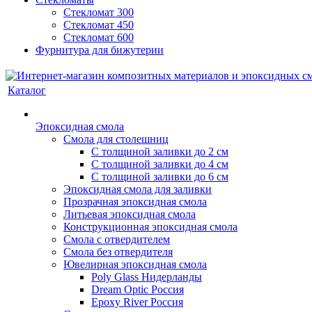
Стекломат 300
Стекломат 450
Стекломат 600
Фурнитура для бижутерии
Каталог
Эпоксидная смола
Смола для столешниц
С толщиной заливки до 2 см
С толщиной заливки до 4 см
С толщиной заливки до 6 см
Эпоксидная смола для заливки
Прозрачная эпоксидная смола
Литьевая эпоксидная смола
Конструкционная эпоксидная смола
Смола с отвердителем
Смола без отвердителя
Ювелирная эпоксидная смола
Poly Glass Нидерланды
Dream Optic Россия
Epoxy River Россия