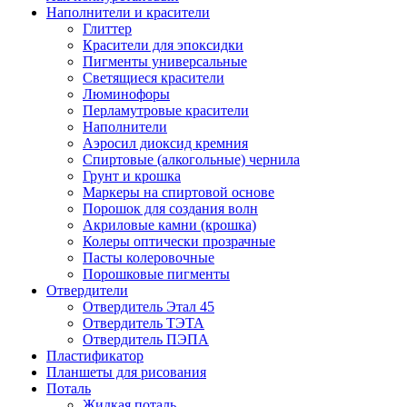
Наполнители и красители
Глиттер
Красители для эпоксидки
Пигменты универсальные
Светящиеся красители
Люминофоры
Перламутровые красители
Наполнители
Аэросил диоксид кремния
Спиртовые (алкогольные) чернила
Грунт и крошка
Маркеры на спиртовой основе
Порошок для создания волн
Акриловые камни (крошка)
Колеры оптически прозрачные
Пасты колеровочные
Порошковые пигменты
Отвердители
Отвердитель Этал 45
Отвердитель ТЭТА
Отвердитель ПЭПА
Пластификатор
Планшеты для рисования
Поталь
Жидкая поталь