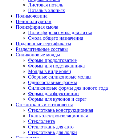
Листовая поталь
Поталь в хлопьях
Полимочевина
Пенополиуретан
Полиэфирная смола
Полиэфирная смола для литья
Смола общего назначения
Подарочные сертификаты
Разделительные составы
Силиконовые молды
Формы продолговатые
Формы для подстаканника
Молды в виде колец
Сборные силиконовые молды
Односоставные формы
Силиконовые формы для нового года
Формы для фруктовниц
Формы для кулонов и серег
Стеклоткань и стеклолента
Стеклоткань конструкционная
Ткань электроизоляционная
Стеклолента
Стеклоткань для авто
Стеклоткань для лодки
Стекломаты