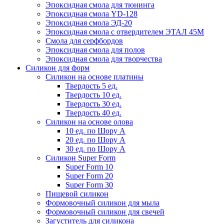
Эпоксидная смола для тюнинга
Эпоксидная смола YD-128
Эпоксидная смола ЭД-20
Эпоксидная смола с отвердителем ЭТАЛ 45М
Смола для серфбордов
Эпоксидная смола для полов
Эпоксидная смола для творчества
Силикон для форм
Силикон на основе платины
Твердость 5 ед.
Твердость 10 ед.
Твердость 30 ед.
Твердость 40 ед.
Силикон на основе олова
10 ед. по Шору А
20 ед. по Шору А
30 ед. по Шору А
Силикон Super Form
Super Form 10
Super Form 20
Super Form 30
Пищевой силикон
Формовочный силикон для мыла
Формовочный силикон для свечей
Загуститель для силикона