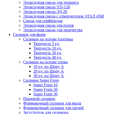
Эпоксидная смола для тюнинга
Эпоксидная смола YD-128
Эпоксидная смола ЭД-20
Эпоксидная смола с отвердителем ЭТАЛ 45М
Смола для серфбордов
Эпоксидная смола для полов
Эпоксидная смола для творчества
Силикон для форм
Силикон на основе платины
Твердость 5 ед.
Твердость 10 ед.
Твердость 30 ед.
Твердость 40 ед.
Силикон на основе олова
10 ед. по Шору А
20 ед. по Шору А
30 ед. по Шору А
Силикон Super Form
Super Form 10
Super Form 20
Super Form 30
Пищевой силикон
Формовочный силикон для мыла
Формовочный силикон для свечей
Загуститель для силикона