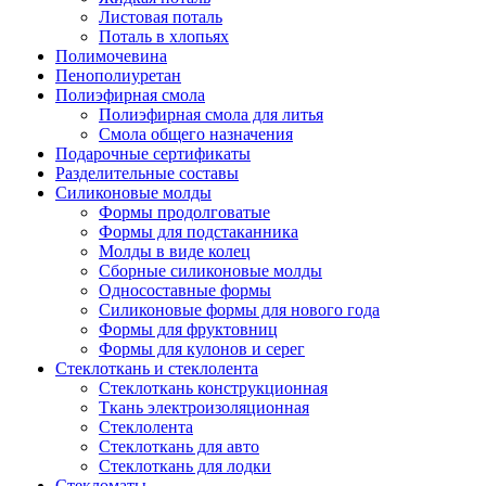
Листовая поталь
Поталь в хлопьях
Полимочевина
Пенополиуретан
Полиэфирная смола
Полиэфирная смола для литья
Смола общего назначения
Подарочные сертификаты
Разделительные составы
Силиконовые молды
Формы продолговатые
Формы для подстаканника
Молды в виде колец
Сборные силиконовые молды
Односоставные формы
Силиконовые формы для нового года
Формы для фруктовниц
Формы для кулонов и серег
Стеклоткань и стеклолента
Стеклоткань конструкционная
Ткань электроизоляционная
Стеклолента
Стеклоткань для авто
Стеклоткань для лодки
Стекломаты