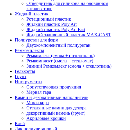
Отвердитель для силикона на оловянном
катализаторе
Жидкий пластик
Ротационный пластик
Жидкий пластик Poly Art
Жидкий пластик Poly Art Fast
Жидкий заливочный пластик MAX-CAST
Полиуретан для форм
Двухкомпонентный полиуретан
Ремкомплекты
Ремкомлект (смола + стеклоткань)
Ремкомплект (смола + стекломат)
Зимний Ремкомлект (смола + стеклоткань)
Гелькоуты
Грунт
Инструменты
Сопутствующая продукция
Мерная тара
Камни и декоративный наполнитель
Мох и кора
Стеклянные камни для декора
декоративный камень (грунт)
Акриловые крошки
Клей
Лак полиуретановый