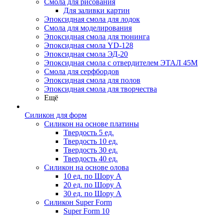
Смола для рисования
Для заливки картин
Эпоксидная смола для лодок
Смола для моделирования
Эпоксидная смола для тюнинга
Эпоксидная смола YD-128
Эпоксидная смола ЭД-20
Эпоксидная смола с отвердителем ЭТАЛ 45М
Смола для серфбордов
Эпоксидная смола для полов
Эпоксидная смола для творчества
Ещё
Силикон для форм
Силикон на основе платины
Твердость 5 ед.
Твердость 10 ед.
Твердость 30 ед.
Твердость 40 ед.
Силикон на основе олова
10 ед. по Шору А
20 ед. по Шору А
30 ед. по Шору А
Силикон Super Form
Super Form 10