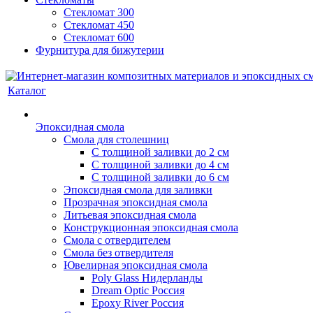
Стекломат 300
Стекломат 450
Стекломат 600
Фурнитура для бижутерии
Каталог
Эпоксидная смола
Смола для столешниц
С толщиной заливки до 2 см
С толщиной заливки до 4 см
С толщиной заливки до 6 см
Эпоксидная смола для заливки
Прозрачная эпоксидная смола
Литьевая эпоксидная смола
Конструкционная эпоксидная смола
Смола с отвердителем
Смола без отвердителя
Ювелирная эпоксидная смола
Poly Glass Нидерланды
Dream Optic Россия
Epoxy River Россия