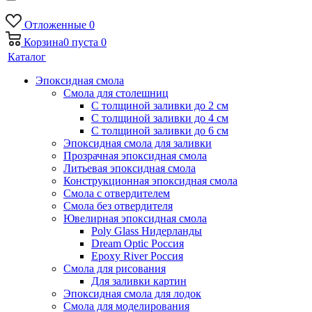
Отложенные
0
Корзина
0
пуста
0
Каталог
Эпоксидная смола
Смола для столешниц
С толщиной заливки до 2 см
С толщиной заливки до 4 см
С толщиной заливки до 6 см
Эпоксидная смола для заливки
Прозрачная эпоксидная смола
Литьевая эпоксидная смола
Конструкционная эпоксидная смола
Смола с отвердителем
Смола без отвердителя
Ювелирная эпоксидная смола
Poly Glass Нидерланды
Dream Optic Россия
Epoxy River Россия
Смола для рисования
Для заливки картин
Эпоксидная смола для лодок
Смола для моделирования