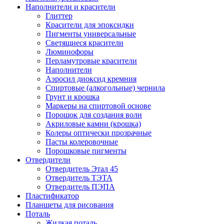
Наполнители и красители
Глиттер
Красители для эпоксидки
Пигменты универсальные
Светящиеся красители
Люминофоры
Перламутровые красители
Наполнители
Аэросил диоксид кремния
Спиртовые (алкогольные) чернила
Грунт и крошка
Маркеры на спиртовой основе
Порошок для создания волн
Акриловые камни (крошка)
Колеры оптически прозрачные
Пасты колеровочные
Порошковые пигменты
Отвердители
Отвердитель Этал 45
Отвердитель ТЭТА
Отвердитель ПЭПА
Пластификатор
Планшеты для рисования
Поталь
Жидкая поталь