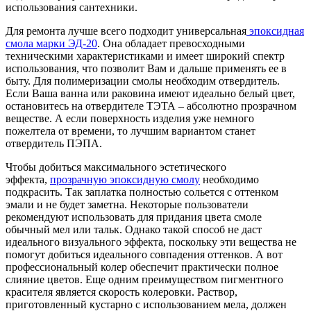
использования сантехники.
Для ремонта лучше всего подходит универсальная
эпоксидная
смола марки ЭД-20
. Она обладает превосходными
техническими характеристиками и имеет широкий спектр
использования, что позволит Вам и дальше применять ее в
быту. Для полимеризации смолы необходим отвердитель.
Если Ваша ванна или раковина имеют идеально белый цвет,
остановитесь на отвердителе ТЭТА – абсолютно прозрачном
веществе. А если поверхность изделия уже немного
пожелтела от времени, то лучшим вариантом станет
отвердитель ПЭПА.
Чтобы добиться максимального эстетического
эффекта,
прозрачную эпоксидную смолу
необходимо
подкрасить. Так заплатка полностью сольется с оттенком
эмали и не будет заметна. Некоторые пользователи
рекомендуют использовать для придания цвета смоле
обычный мел или тальк. Однако такой способ не даст
идеального визуального эффекта, поскольку эти вещества не
помогут добиться идеального совпадения оттенков. А вот
профессиональный колер обеспечит практически полное
слияние цветов. Еще одним преимуществом пигментного
красителя является скорость колеровки. Раствор,
приготовленный кустарно с использованием мела, должен