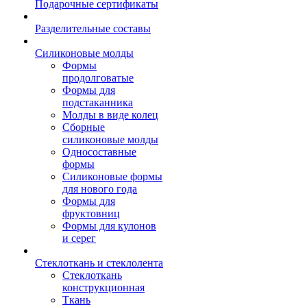
Подарочные сертификаты
Разделительные составы
Силиконовые молды
Формы
продолговатые
Формы для
подстаканника
Молды в виде колец
Сборные
силиконовые молды
Односоставные
формы
Силиконовые формы
для нового года
Формы для
фруктовниц
Формы для кулонов
и серег
Стеклоткань и стеклолента
Стеклоткань
конструкционная
Ткань