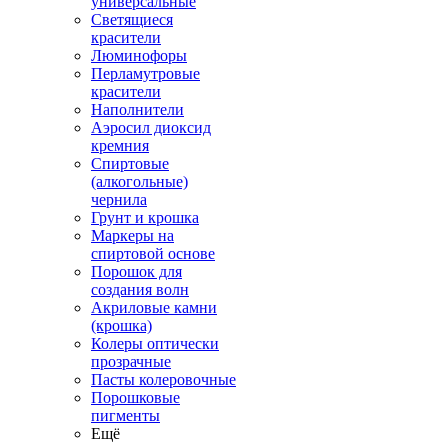
универсальные
Светящиеся
красители
Люминофоры
Перламутровые
красители
Наполнители
Аэросил диоксид
кремния
Спиртовые
(алкогольные)
чернила
Грунт и крошка
Маркеры на
спиртовой основе
Порошок для
создания волн
Акриловые камни
(крошка)
Колеры оптически
прозрачные
Пасты колеровочные
Порошковые
пигменты
Ещё