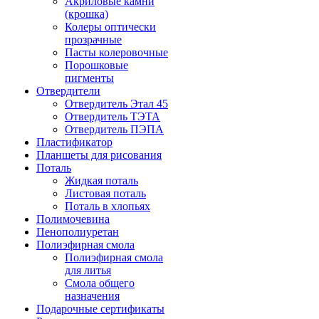
Акриловые камни
(крошка)
Колеры оптически
прозрачные
Пасты колеровочные
Порошковые
пигменты
Отвердители
Отвердитель Этал 45
Отвердитель ТЭТА
Отвердитель ПЭПА
Пластификатор
Планшеты для рисования
Поталь
Жидкая поталь
Листовая поталь
Поталь в хлопьях
Полимочевина
Пенополиуретан
Полиэфирная смола
Полиэфирная смола
для литья
Смола общего
назначения
Подарочные сертификаты