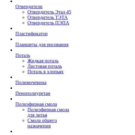
Отвердители
Отвердитель Этал 45
Отвердитель ТЭТА
Отвердитель ПЭПА
Пластификатор
Планшеты для рисования
Поталь
Жидкая поталь
Листовая поталь
Поталь в хлопьях
Полимочевина
Пенополиуретан
Полиэфирная смола
Полиэфирная смола
для литья
Смола общего
назначения