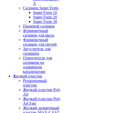
А
Силикон Super Form
Super Form 10
Super Form 20
Super Form 30
Пищевой силикон
Формовочный
силикон для мыла
Формовочный
силикон для свечей
Загуститель для
силикона
Отвердитель для
силикона на
оловянном
катализаторе
Жидкий пластик
Ротационный
пластик
Жидкий пластик Poly
Art
Жидкий пластик Poly
Art Fast
Жидкий заливочный
пластик MAX-CAST