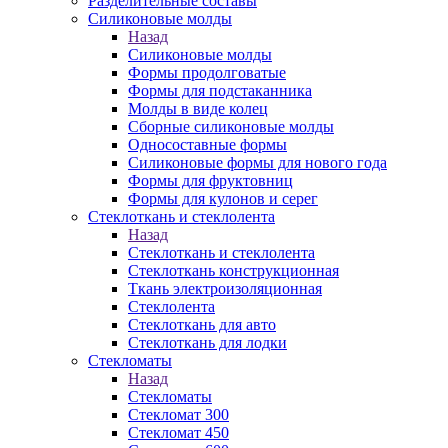
Разделительные составы
Силиконовые молды
Назад
Силиконовые молды
Формы продолговатые
Формы для подстаканника
Молды в виде колец
Сборные силиконовые молды
Односоставные формы
Силиконовые формы для нового года
Формы для фруктовниц
Формы для кулонов и серег
Стеклоткань и стеклолента
Назад
Стеклоткань и стеклолента
Стеклоткань конструкционная
Ткань электроизоляционная
Стеклолента
Стеклоткань для авто
Стеклоткань для лодки
Стекломаты
Назад
Стекломаты
Стекломат 300
Стекломат 450