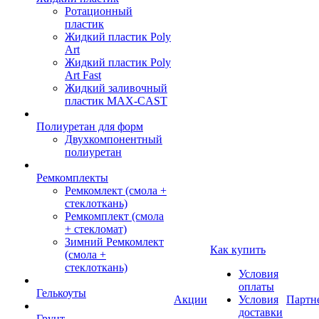
Ротационный
пластик
Жидкий пластик Poly
Art
Жидкий пластик Poly
Art Fast
Жидкий заливочный
пластик MAX-CAST
Полиуретан для форм
Двухкомпонентный
полиуретан
Ремкомплекты
Ремкомлект (смола +
стеклоткань)
Ремкомплект (смола
+ стекломат)
Зимний Ремкомлект
Как купить
(смола +
стеклоткань)
Условия
оплаты
Гелькоуты
Акции
Условия
Партн
доставки
Грунт