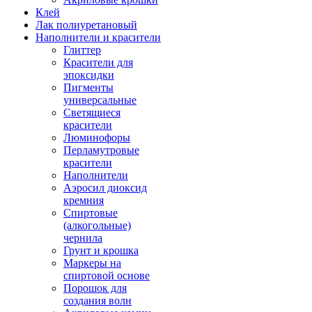
Клей
Лак полиуретановый
Наполнители и красители
Глиттер
Красители для
эпоксидки
Пигменты
универсальные
Светящиеся
красители
Люминофоры
Перламутровые
красители
Наполнители
Аэросил диоксид
кремния
Спиртовые
(алкогольные)
чернила
Грунт и крошка
Маркеры на
спиртовой основе
Порошок для
создания волн