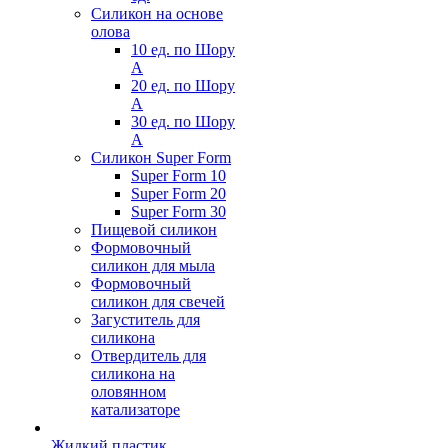
Силикон на основе
олова
10 ед. по Шору
А
20 ед. по Шору
А
30 ед. по Шору
А
Силикон Super Form
Super Form 10
Super Form 20
Super Form 30
Пищевой силикон
Формовочный
силикон для мыла
Формовочный
силикон для свечей
Загуститель для
силикона
Отвердитель для
силикона на
оловянном
катализаторе
Жидкий пластик