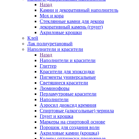
Назад
Камни и декоративный наполнитель
Мох и кора
Стеклянные камни для декора
декоративный камень (грунт)
Акриловые крошки
Клей
Лак полиуретановый
Наполнители и красители
Назад
Наполнители и красители
Глиттер
Красители для эпоксидки
Пигменты универсальные
Светящиеся красители
Люминофоры
Перламутровые красители
Наполнители
Аэросил диоксид кремния
Спиртовые (алкогольные) чернила
Грунт и крошка
Маркеры на спиртовой основе
Порошок для создания волн
Акриловые камни (крошка)
Колеры оптически прозрачные