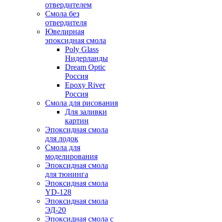
отвердителем
Смола без
отвердителя
Ювелирная
эпоксидная смола
Poly Glass
Нидерланды
Dream Optic
Россия
Epoxy River
Россия
Смола для рисования
Для заливки
картин
Эпоксидная смола
для лодок
Смола для
моделирования
Эпоксидная смола
для тюнинга
Эпоксидная смола
YD-128
Эпоксидная смола
ЭД-20
Эпоксидная смола с