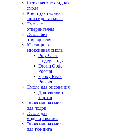
Литьевая эпоксидная
смола
Конструкционная
эпоксидная смола
Смола с
отвердителем
Смола без
отвердителя
Ювелирная
эпоксидная смола
Poly Glass
Нидерланды
Dream Optic
Россия
Epoxy River
Россия
Смола для рисования
Для заливки
картин
Эпоксидная смола
для лодок
Смола для
моделирования
Эпоксидная смола
для тюнинга