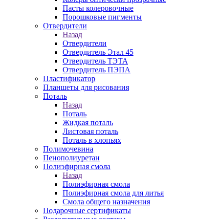
Пасты колеровочные
Порошковые пигменты
Отвердители
Назад
Отвердители
Отвердитель Этал 45
Отвердитель ТЭТА
Отвердитель ПЭПА
Пластификатор
Планшеты для рисования
Поталь
Назад
Поталь
Жидкая поталь
Листовая поталь
Поталь в хлопьях
Полимочевина
Пенополиуретан
Полиэфирная смола
Назад
Полиэфирная смола
Полиэфирная смола для литья
Смола общего назначения
Подарочные сертификаты