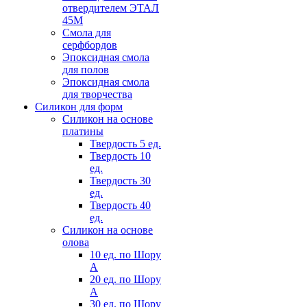
отвердителем ЭТАЛ
45М
Смола для
серфбордов
Эпоксидная смола
для полов
Эпоксидная смола
для творчества
Силикон для форм
Силикон на основе
платины
Твердость 5 ед.
Твердость 10
ед.
Твердость 30
ед.
Твердость 40
ед.
Силикон на основе
олова
10 ед. по Шору
А
20 ед. по Шору
А
30 ед. по Шору