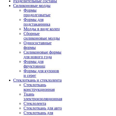
Разделительные составы
Силиконовые молды
Формы
продолговатые
Формы для
подстаканника
Молды в виде колец
Сборные
силиконовые молды
Односоставные
формы
Силиконовые формы
для нового года
Формы для
фруктовниц
Формы для кулонов
и серег
Стеклоткань и стеклолента
Стеклоткань
конструкционная
Ткань
электроизоляционная
Стеклолента
Стеклоткань для авто
Стеклоткань для