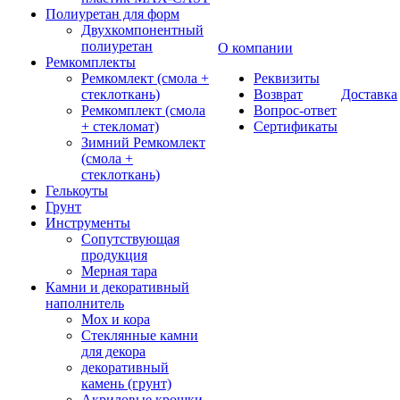
Полиуретан для форм
Двухкомпонентный
полиуретан
О компании
Ремкомплекты
Ремкомлект (смола +
Реквизиты
стеклоткань)
Возврат
Доставка
Ремкомплект (смола
Вопрос-ответ
+ стекломат)
Сертификаты
Зимний Ремкомлект
(смола +
стеклоткань)
Гелькоуты
Грунт
Инструменты
Сопутствующая
продукция
Мерная тара
Камни и декоративный
наполнитель
Мох и кора
Стеклянные камни
для декора
декоративный
камень (грунт)
Акриловые крошки