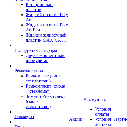
Ротационный
пластик
Жидкий пластик Poly
Art
Жидкий пластик Poly
Art Fast
Жидкий заливочный
пластик MAX-CAST
Полиуретан для форм
Двухкомпонентный
полиуретан
Ремкомплекты
Ремкомлект (смола +
стеклоткань)
Ремкомплект (смола
+ стекломат)
Зимний Ремкомлект
Как купить
(смола +
стеклоткань)
Условия
оплаты
Гелькоуты
Акции
Условия
Партн
доставки
Грунт