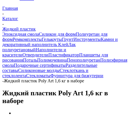
Главная
-
Каталог
-
Жидкий пластик
Эпоксидная смола
Силикон для форм
Полиуретан для
форм
Ремкомплекты
Гелькоуты
Грунт
Инструменты
Камни и
декоративный наполнитель
Клей
Лак
полиуретановый
Наполнители и
красители
Отвердители
Пластификатор
Планшеты для
рисования
Поталь
Полимочевина
Пенополиуретан
Полиэфирная
смола
Подарочные сертификаты
Разделительные
составы
Силиконовые молды
Стеклоткань и
стеклолента
Стекломаты
Фурнитура для бижутерии
-
Жидкий пластик Poly Art 1,6 кг в наборе
Жидкий пластик Poly Art 1,6 кг в
наборе