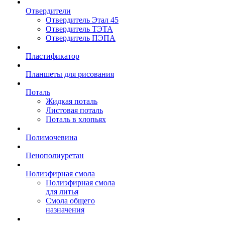
Отвердители
Отвердитель Этал 45
Отвердитель ТЭТА
Отвердитель ПЭПА
Пластификатор
Планшеты для рисования
Поталь
Жидкая поталь
Листовая поталь
Поталь в хлопьях
Полимочевина
Пенополиуретан
Полиэфирная смола
Полиэфирная смола
для литья
Смола общего
назначения