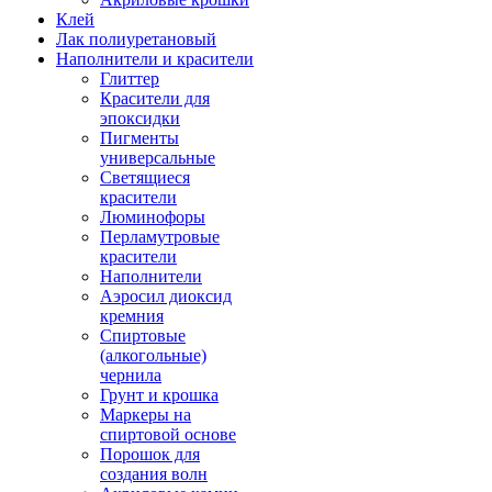
Клей
Лак полиуретановый
Наполнители и красители
Глиттер
Красители для
эпоксидки
Пигменты
универсальные
Светящиеся
красители
Люминофоры
Перламутровые
красители
Наполнители
Аэросил диоксид
кремния
Спиртовые
(алкогольные)
чернила
Грунт и крошка
Маркеры на
спиртовой основе
Порошок для
создания волн