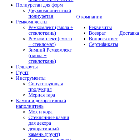
Полиуретан для форм
Двухкомпонентный
полиуретан
О компании
Ремкомплекты
Ремкомлект (смола +
Реквизиты
стеклоткань)
Возврат
Доставка
Ремкомплект (смола
Вопрос-ответ
+ стекломат)
Сертификаты
Зимний Ремкомлект
(смола +
стеклоткань)
Гелькоуты
Грунт
Инструменты
Сопутствующая
продукция
Мерная тара
Камни и декоративный
наполнитель
Мох и кора
Стеклянные камни
для декора
декоративный
камень (грунт)
Акриловые крошки