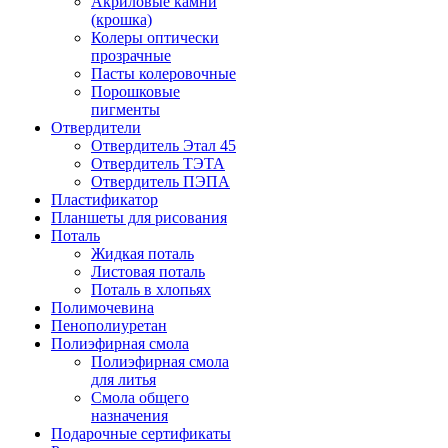
Акриловые камни
(крошка)
Колеры оптически
прозрачные
Пасты колеровочные
Порошковые
пигменты
Отвердители
Отвердитель Этал 45
Отвердитель ТЭТА
Отвердитель ПЭПА
Пластификатор
Планшеты для рисования
Поталь
Жидкая поталь
Листовая поталь
Поталь в хлопьях
Полимочевина
Пенополиуретан
Полиэфирная смола
Полиэфирная смола
для литья
Смола общего
назначения
Подарочные сертификаты