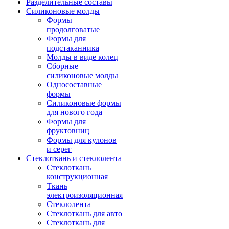
Разделительные составы
Силиконовые молды
Формы
продолговатые
Формы для
подстаканника
Молды в виде колец
Сборные
силиконовые молды
Односоставные
формы
Силиконовые формы
для нового года
Формы для
фруктовниц
Формы для кулонов
и серег
Стеклоткань и стеклолента
Стеклоткань
конструкционная
Ткань
электроизоляционная
Стеклолента
Стеклоткань для авто
Стеклоткань для