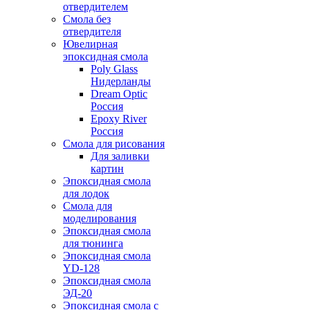
отвердителем
Смола без
отвердителя
Ювелирная
эпоксидная смола
Poly Glass
Нидерланды
Dream Optic
Россия
Epoxy River
Россия
Смола для рисования
Для заливки
картин
Эпоксидная смола
для лодок
Смола для
моделирования
Эпоксидная смола
для тюнинга
Эпоксидная смола
YD-128
Эпоксидная смола
ЭД-20
Эпоксидная смола с