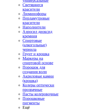
универсальные
Светящиеся
красители
Люминофоры
Перламутровые
красители
Наполнители
Аэросил диоксид
кремния
Спиртовые
(алкогольные)
чернила
Грунт и крошка
Маркеры на
спиртовой основе
Порошок для
создания волн
Акриловые камни
(крошка)
Колеры оптически
прозрачные
Пасты колеровочные
Порошковые
пигменты
Ещё