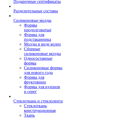
Подарочные сертификаты
Разделительные составы
Силиконовые молды
Формы
продолговатые
Формы для
подстаканника
Молды в виде колец
Сборные
силиконовые молды
Односоставные
формы
Силиконовые формы
для нового года
Формы для
фруктовниц
Формы для кулонов
и серег
Стеклоткань и стеклолента
Стеклоткань
конструкционная
Ткань