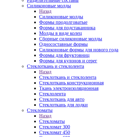
Разделительные составы
Силиконовые молды
Назад
Силиконовые молды
Формы продолговатые
Формы для подстаканника
Молды в виде колец
Сборные силиконовые молды
Односоставные формы
Силиконовые формы для нового года
Формы для фруктовниц
Формы для кулонов и серег
Стеклоткань и стеклолента
Назад
Стеклоткань и стеклолента
Стеклоткань конструкционная
Ткань электроизоляционная
Стеклолента
Стеклоткань для авто
Стеклоткань для лодки
Стекломаты
Назад
Стекломаты
Стекломат 300
Стекломат 450