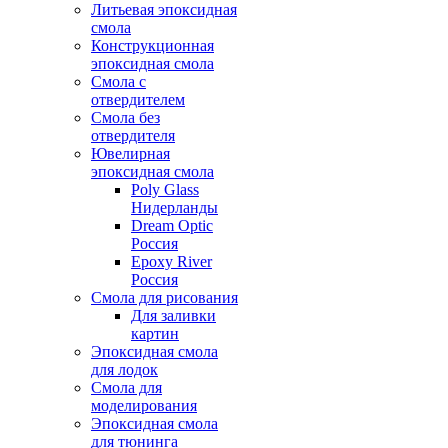
Литьевая эпоксидная
смола
Конструкционная
эпоксидная смола
Смола с
отвердителем
Смола без
отвердителя
Ювелирная
эпоксидная смола
Poly Glass
Нидерланды
Dream Optic
Россия
Epoxy River
Россия
Смола для рисования
Для заливки
картин
Эпоксидная смола
для лодок
Смола для
моделирования
Эпоксидная смола
для тюнинга