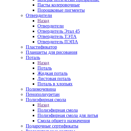
Пасты колеровочные
Порошковые пигменты
Отвердители
Назад
Отвердители
Отвердитель Этал 45
Отвердитель ТЭТА
Отвердитель ПЭПА
Пластификатор
Планшеты для рисования
Поталь
Назад
Поталь
Жидкая поталь
Листовая поталь
Поталь в хлопьях
Полимочевина
Пенополиуретан
Полиэфирная смола
Назад
Полиэфирная смола
Полиэфирная смола для литья
Смола общего назначения
Подарочные сертификаты