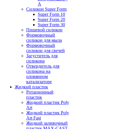
А
Силикон Super Form
Super Form 10
Super Form 20
Super Form 30
Пищевой силикон
Формовочный
силикон для мыла
Формовочный
силикон для свечей
Загуститель для
силикона
Отвердитель для
силикона на
оловянном
катализаторе
Жидкий пластик
Ротационный
пластик
Жидкий пластик Poly
Art
Жидкий пластик Poly
Art Fast
Жидкий заливочный
пластик MAX-CAST