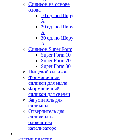
Силикон на основе
олова
10 ед. по Шору
А
20 ед. по Шору
А
30 ед. по Шору
А
Силикон Super Form
Super Form 10
Super Form 20
Super Form 30
Пищевой силикон
Формовочный
силикон для мыла
Формовочный
силикон для свечей
Загуститель для
силикона
Отвердитель для
силикона на
оловянном
катализаторе
Жидкий пластик