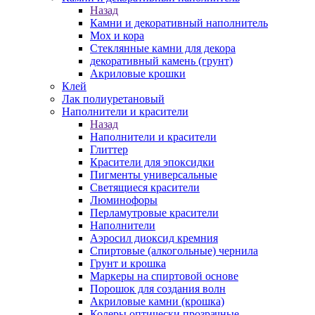
Назад
Камни и декоративный наполнитель
Мох и кора
Стеклянные камни для декора
декоративный камень (грунт)
Акриловые крошки
Клей
Лак полиуретановый
Наполнители и красители
Назад
Наполнители и красители
Глиттер
Красители для эпоксидки
Пигменты универсальные
Светящиеся красители
Люминофоры
Перламутровые красители
Наполнители
Аэросил диоксид кремния
Спиртовые (алкогольные) чернила
Грунт и крошка
Маркеры на спиртовой основе
Порошок для создания волн
Акриловые камни (крошка)
Колеры оптически прозрачные