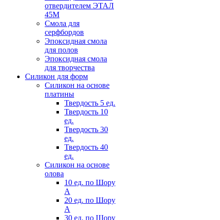
отвердителем ЭТАЛ
45М
Смола для
серфбордов
Эпоксидная смола
для полов
Эпоксидная смола
для творчества
Силикон для форм
Силикон на основе
платины
Твердость 5 ед.
Твердость 10
ед.
Твердость 30
ед.
Твердость 40
ед.
Силикон на основе
олова
10 ед. по Шору
А
20 ед. по Шору
А
30 ед. по Шору