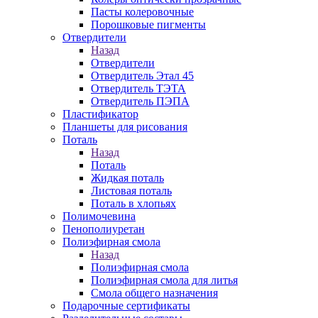
Пасты колеровочные
Порошковые пигменты
Отвердители
Назад
Отвердители
Отвердитель Этал 45
Отвердитель ТЭТА
Отвердитель ПЭПА
Пластификатор
Планшеты для рисования
Поталь
Назад
Поталь
Жидкая поталь
Листовая поталь
Поталь в хлопьях
Полимочевина
Пенополиуретан
Полиэфирная смола
Назад
Полиэфирная смола
Полиэфирная смола для литья
Смола общего назначения
Подарочные сертификаты