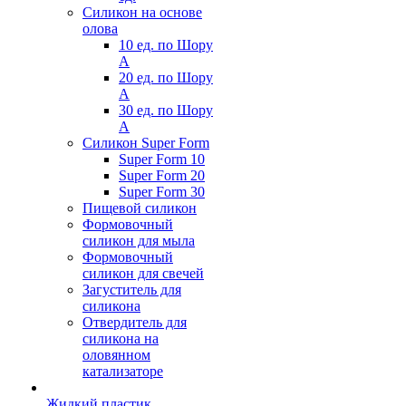
Силикон на основе
олова
10 ед. по Шору
А
20 ед. по Шору
А
30 ед. по Шору
А
Силикон Super Form
Super Form 10
Super Form 20
Super Form 30
Пищевой силикон
Формовочный
силикон для мыла
Формовочный
силикон для свечей
Загуститель для
силикона
Отвердитель для
силикона на
оловянном
катализаторе
Жидкий пластик