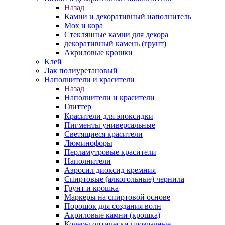
Назад
Камни и декоративный наполнитель
Мох и кора
Стеклянные камни для декора
декоративный камень (грунт)
Акриловые крошки
Клей
Лак полиуретановый
Наполнители и красители
Назад
Наполнители и красители
Глиттер
Красители для эпоксидки
Пигменты универсальные
Светящиеся красители
Люминофоры
Перламутровые красители
Наполнители
Аэросил диоксид кремния
Спиртовые (алкогольные) чернила
Грунт и крошка
Маркеры на спиртовой основе
Порошок для создания волн
Акриловые камни (крошка)
Колеры оптически прозрачные