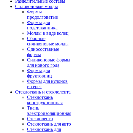
Разделительные составы
Силиконовые молды
Формы
продолговатые
Формы для
подстаканника
Молды в виде колец
Сборные
силиконовые молды
Односоставные
формы
Силиконовые формы
для нового года
Формы для
фруктовниц
Формы для кулонов
и серег
Стеклоткань и стеклолента
Стеклоткань
конструкционная
Ткань
электроизоляционная
Стеклолента
Стеклоткань для авто
Стеклоткань для