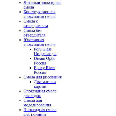
Литьевая эпоксидная
смола
Конструкционная
эпоксидная смола
Смола с
отвердителем
Смола без
отвердителя
Ювелирная
эпоксидная смола
Poly Glass
Нидерланды
Dream Optic
Россия
Epoxy River
Россия
Смола для рисования
Для заливки
картин
Эпоксидная смола
для лодок
Смола для
моделирования
Эпоксидная смола
для тюнинга