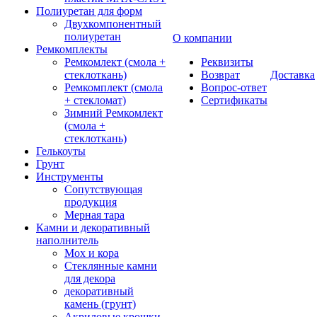
Полиуретан для форм
Двухкомпонентный
полиуретан
О компании
Ремкомплекты
Ремкомлект (смола +
Реквизиты
стеклоткань)
Возврат
Доставка
Ремкомплект (смола
Вопрос-ответ
+ стекломат)
Сертификаты
Зимний Ремкомлект
(смола +
стеклоткань)
Гелькоуты
Грунт
Инструменты
Сопутствующая
продукция
Мерная тара
Камни и декоративный
наполнитель
Мох и кора
Стеклянные камни
для декора
декоративный
камень (грунт)
Акриловые крошки