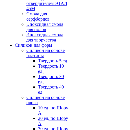
отвердителем ЭТАЛ
45М
Смола для
серфбордов
Эпоксидная смола
для полов
Эпоксидная смола
для творчества
Силикон для форм
Силикон на основе
платины
Твердость 5 ед.
Твердость 10
ед.
Твердость 30
ед.
Твердость 40
ед.
Силикон на основе
олова
10 ед. по Шору
А
20 ед. по Шору
А
30 ед. по Шору