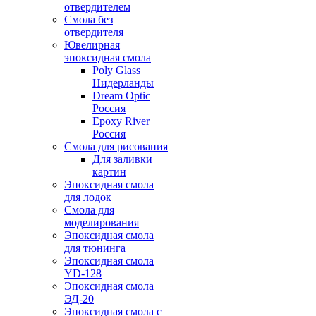
отвердителем
Смола без
отвердителя
Ювелирная
эпоксидная смола
Poly Glass
Нидерланды
Dream Optic
Россия
Epoxy River
Россия
Смола для рисования
Для заливки
картин
Эпоксидная смола
для лодок
Смола для
моделирования
Эпоксидная смола
для тюнинга
Эпоксидная смола
YD-128
Эпоксидная смола
ЭД-20
Эпоксидная смола с