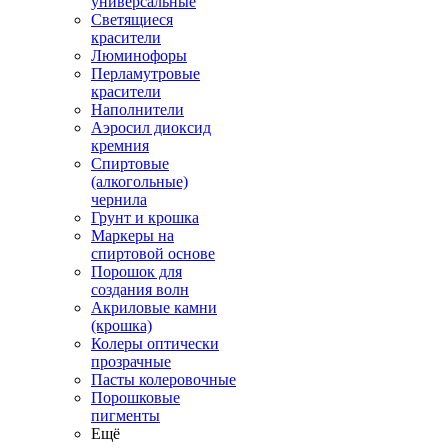
универсальные
Светящиеся
красители
Люминофоры
Перламутровые
красители
Наполнители
Аэросил диоксид
кремния
Спиртовые
(алкогольные)
чернила
Грунт и крошка
Маркеры на
спиртовой основе
Порошок для
создания волн
Акриловые камни
(крошка)
Колеры оптически
прозрачные
Пасты колеровочные
Порошковые
пигменты
Ещё