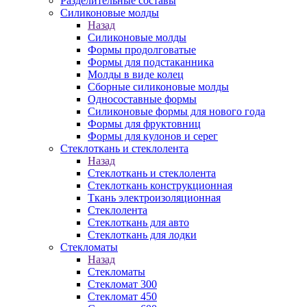
Разделительные составы
Силиконовые молды
Назад
Силиконовые молды
Формы продолговатые
Формы для подстаканника
Молды в виде колец
Сборные силиконовые молды
Односоставные формы
Силиконовые формы для нового года
Формы для фруктовниц
Формы для кулонов и серег
Стеклоткань и стеклолента
Назад
Стеклоткань и стеклолента
Стеклоткань конструкционная
Ткань электроизоляционная
Стеклолента
Стеклоткань для авто
Стеклоткань для лодки
Стекломаты
Назад
Стекломаты
Стекломат 300
Стекломат 450