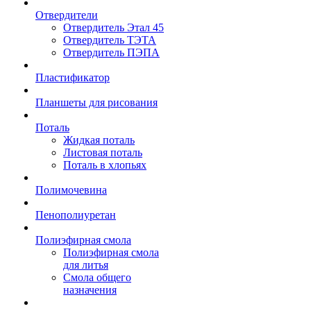
Отвердители
Отвердитель Этал 45
Отвердитель ТЭТА
Отвердитель ПЭПА
Пластификатор
Планшеты для рисования
Поталь
Жидкая поталь
Листовая поталь
Поталь в хлопьях
Полимочевина
Пенополиуретан
Полиэфирная смола
Полиэфирная смола
для литья
Смола общего
назначения