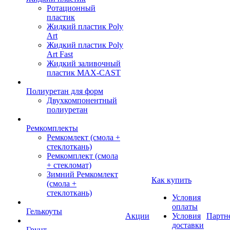
Ротационный
пластик
Жидкий пластик Poly
Art
Жидкий пластик Poly
Art Fast
Жидкий заливочный
пластик MAX-CAST
Полиуретан для форм
Двухкомпонентный
полиуретан
Ремкомплекты
Ремкомлект (смола +
стеклоткань)
Ремкомплект (смола
+ стекломат)
Зимний Ремкомлект
Как купить
(смола +
стеклоткань)
Условия
оплаты
Гелькоуты
Акции
Условия
Партн
доставки
Грунт