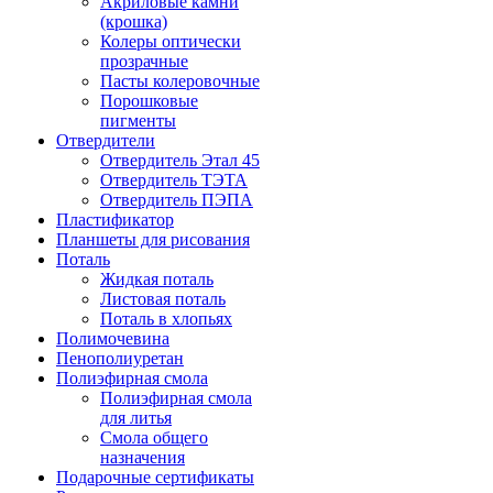
Акриловые камни
(крошка)
Колеры оптически
прозрачные
Пасты колеровочные
Порошковые
пигменты
Отвердители
Отвердитель Этал 45
Отвердитель ТЭТА
Отвердитель ПЭПА
Пластификатор
Планшеты для рисования
Поталь
Жидкая поталь
Листовая поталь
Поталь в хлопьях
Полимочевина
Пенополиуретан
Полиэфирная смола
Полиэфирная смола
для литья
Смола общего
назначения
Подарочные сертификаты