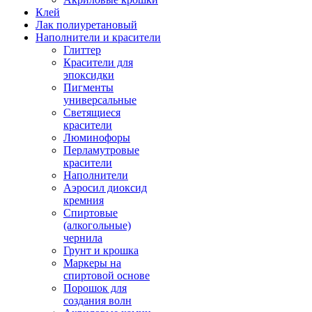
Клей
Лак полиуретановый
Наполнители и красители
Глиттер
Красители для
эпоксидки
Пигменты
универсальные
Светящиеся
красители
Люминофоры
Перламутровые
красители
Наполнители
Аэросил диоксид
кремния
Спиртовые
(алкогольные)
чернила
Грунт и крошка
Маркеры на
спиртовой основе
Порошок для
создания волн