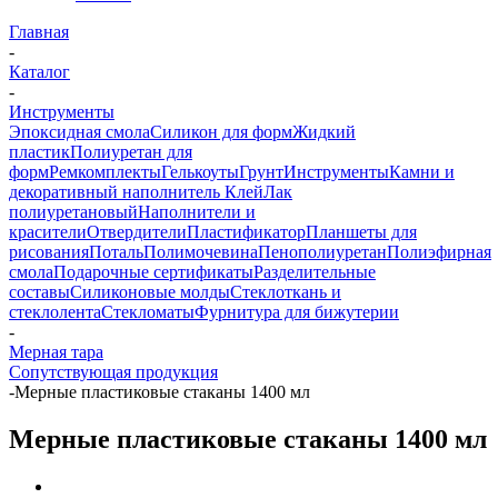
Главная
-
Каталог
-
Инструменты
Эпоксидная смола
Силикон для форм
Жидкий
пластик
Полиуретан для
форм
Ремкомплекты
Гелькоуты
Грунт
Инструменты
Камни и
декоративный наполнитель
Клей
Лак
полиуретановый
Наполнители и
красители
Отвердители
Пластификатор
Планшеты для
рисования
Поталь
Полимочевина
Пенополиуретан
Полиэфирная
смола
Подарочные сертификаты
Разделительные
составы
Силиконовые молды
Стеклоткань и
стеклолента
Стекломаты
Фурнитура для бижутерии
-
Мерная тара
Сопутствующая продукция
-
Мерные пластиковые стаканы 1400 мл
Мерные пластиковые стаканы 1400 мл