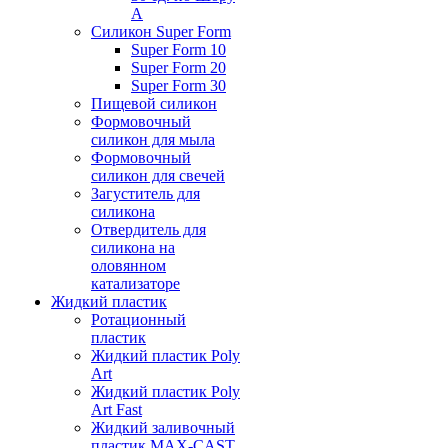
А
Силикон Super Form
Super Form 10
Super Form 20
Super Form 30
Пищевой силикон
Формовочный
силикон для мыла
Формовочный
силикон для свечей
Загуститель для
силикона
Отвердитель для
силикона на
оловянном
катализаторе
Жидкий пластик
Ротационный
пластик
Жидкий пластик Poly
Art
Жидкий пластик Poly
Art Fast
Жидкий заливочный
пластик MAX-CAST