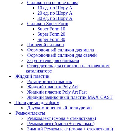
Силикон на основе олова
10 ед. по Шору А
20 ед. по Шору А
30 ед. по Шору А
Силикон Super Form
Super Form 10
Super Form 20
Super Form 30
Пищевой силикон
Формовочный силикон для мыла
Формовочный силикон для свечей
Загуститель для силикона
Отвердитель для силикона на оловянном
катализаторе
Жидкий пластик
Ротационный пластик
Жидкий пластик Poly Art
Жидкий пластик Poly Art Fast
Жидкий заливочный пластик MAX-CAST
Полиуретан для форм
Двухкомпонентный полиуретан
Ремкомплекты
Ремкомлект (смола + стеклоткань)
Ремкомплект (смола + стекломат)
Зимний Ремкомлект (смола + стеклоткань)