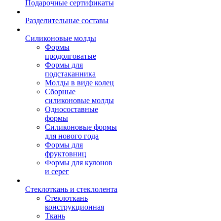
Подарочные сертификаты
Разделительные составы
Силиконовые молды
Формы
продолговатые
Формы для
подстаканника
Молды в виде колец
Сборные
силиконовые молды
Односоставные
формы
Силиконовые формы
для нового года
Формы для
фруктовниц
Формы для кулонов
и серег
Стеклоткань и стеклолента
Стеклоткань
конструкционная
Ткань