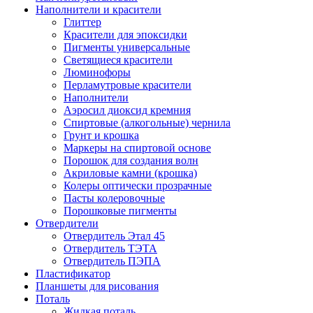
Наполнители и красители
Глиттер
Красители для эпоксидки
Пигменты универсальные
Светящиеся красители
Люминофоры
Перламутровые красители
Наполнители
Аэросил диоксид кремния
Спиртовые (алкогольные) чернила
Грунт и крошка
Маркеры на спиртовой основе
Порошок для создания волн
Акриловые камни (крошка)
Колеры оптически прозрачные
Пасты колеровочные
Порошковые пигменты
Отвердители
Отвердитель Этал 45
Отвердитель ТЭТА
Отвердитель ПЭПА
Пластификатор
Планшеты для рисования
Поталь
Жидкая поталь