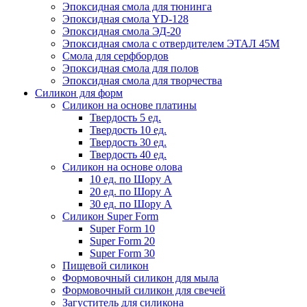
Эпоксидная смола для тюнинга
Эпоксидная смола YD-128
Эпоксидная смола ЭД-20
Эпоксидная смола с отвердителем ЭТАЛ 45М
Смола для серфбордов
Эпоксидная смола для полов
Эпоксидная смола для творчества
Силикон для форм
Силикон на основе платины
Твердость 5 ед.
Твердость 10 ед.
Твердость 30 ед.
Твердость 40 ед.
Силикон на основе олова
10 ед. по Шору А
20 ед. по Шору А
30 ед. по Шору А
Силикон Super Form
Super Form 10
Super Form 20
Super Form 30
Пищевой силикон
Формовочный силикон для мыла
Формовочный силикон для свечей
Загуститель для силикона