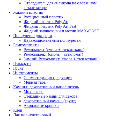
Отвердитель для силикона на оловянном
катализаторе
Жидкий пластик
Ротационный пластик
Жидкий пластик Poly Art
Жидкий пластик Poly Art Fast
Жидкий заливочный пластик MAX-CAST
Полиуретан для форм
Двухкомпонентный полиуретан
Ремкомплекты
Ремкомлект (смола + стеклоткань)
Ремкомплект (смола + стекломат)
Зимний Ремкомлект (смола + стеклоткань)
Гелькоуты
Грунт
Инструменты
Сопутствующая продукция
Мерная тара
Камни и декоративный наполнитель
Мох и кора
Стеклянные камни для декора
декоративный камень (грунт)
Акриловые крошки
Клей
Лак полиуретановый