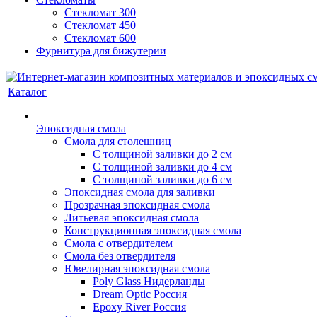
Стекломат 300
Стекломат 450
Стекломат 600
Фурнитура для бижутерии
Каталог
Эпоксидная смола
Смола для столешниц
С толщиной заливки до 2 см
С толщиной заливки до 4 см
С толщиной заливки до 6 см
Эпоксидная смола для заливки
Прозрачная эпоксидная смола
Литьевая эпоксидная смола
Конструкционная эпоксидная смола
Смола с отвердителем
Смола без отвердителя
Ювелирная эпоксидная смола
Poly Glass Нидерланды
Dream Optic Россия
Epoxy River Россия