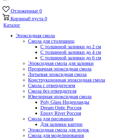
Отложенные
0
Корзина
0
пуста
0
Каталог
Эпоксидная смола
Смола для столешниц
С толщиной заливки до 2 см
С толщиной заливки до 4 см
С толщиной заливки до 6 см
Эпоксидная смола для заливки
Прозрачная эпоксидная смола
Литьевая эпоксидная смола
Конструкционная эпоксидная смола
Смола с отвердителем
Смола без отвердителя
Ювелирная эпоксидная смола
Poly Glass Нидерланды
Dream Optic Россия
Epoxy River Россия
Смола для рисования
Для заливки картин
Эпоксидная смола для лодок
Смола для моделирования