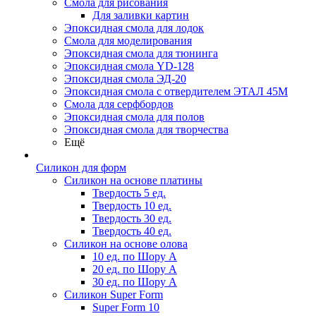
Смола для рисования
Для заливки картин
Эпоксидная смола для лодок
Смола для моделирования
Эпоксидная смола для тюнинга
Эпоксидная смола YD-128
Эпоксидная смола ЭД-20
Эпоксидная смола с отвердителем ЭТАЛ 45М
Смола для серфбордов
Эпоксидная смола для полов
Эпоксидная смола для творчества
Ещё
Силикон для форм
Силикон на основе платины
Твердость 5 ед.
Твердость 10 ед.
Твердость 30 ед.
Твердость 40 ед.
Силикон на основе олова
10 ед. по Шору А
20 ед. по Шору А
30 ед. по Шору А
Силикон Super Form
Super Form 10