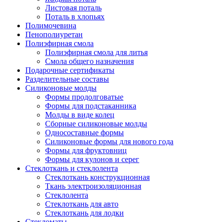
Листовая поталь
Поталь в хлопьях
Полимочевина
Пенополиуретан
Полиэфирная смола
Полиэфирная смола для литья
Смола общего назначения
Подарочные сертификаты
Разделительные составы
Силиконовые молды
Формы продолговатые
Формы для подстаканника
Молды в виде колец
Сборные силиконовые молды
Односоставные формы
Силиконовые формы для нового года
Формы для фруктовниц
Формы для кулонов и серег
Стеклоткань и стеклолента
Стеклоткань конструкционная
Ткань электроизоляционная
Стеклолента
Стеклоткань для авто
Стеклоткань для лодки
Стекломаты