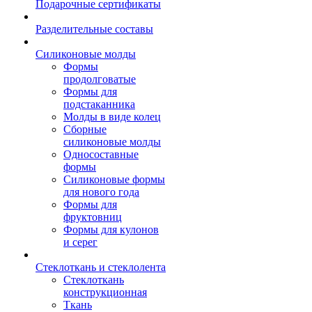
Подарочные сертификаты
Разделительные составы
Силиконовые молды
Формы
продолговатые
Формы для
подстаканника
Молды в виде колец
Сборные
силиконовые молды
Односоставные
формы
Силиконовые формы
для нового года
Формы для
фруктовниц
Формы для кулонов
и серег
Стеклоткань и стеклолента
Стеклоткань
конструкционная
Ткань