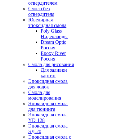
отвердителем
Смола без
отвердителя
Ювелирная
эпоксидная смола
Poly Glass
Нидерланды
Dream Optic
Россия
Epoxy River
Россия
Смола для рисования
Для заливки
картин
Эпоксидная смола
для лодок
Смола для
моделирования
Эпоксидная смола
для тюнинга
Эпоксидная смола
YD-128
Эпоксидная смола
ЭД-20
Эпоксидная смола с