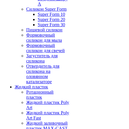
А
Силикон Super Form
Super Form 10
Super Form 20
Super Form 30
Пищевой силикон
Формовочный
силикон для мыла
Формовочный
силикон для свечей
Загуститель для
силикона
Отвердитель для
силикона на
оловянном
катализаторе
Жидкий пластик
Ротационный
пластик
Жидкий пластик Poly
Art
Жидкий пластик Poly
Art Fast
Жидкий заливочный
пластик MAX-CAST