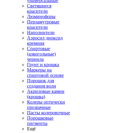
универсальные
Светящиеся
красители
Люминофоры
Перламутровые
красители
Наполнители
Аэросил диоксид
кремния
Спиртовые
(алкогольные)
чернила
Грунт и крошка
Маркеры на
спиртовой основе
Порошок для
создания волн
Акриловые камни
(крошка)
Колеры оптически
прозрачные
Пасты колеровочные
Порошковые
пигменты
Ещё