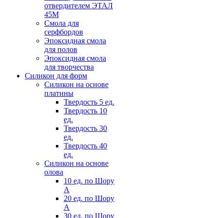
отвердителем ЭТАЛ
45М
Смола для
серфбордов
Эпоксидная смола
для полов
Эпоксидная смола
для творчества
Силикон для форм
Силикон на основе
платины
Твердость 5 ед.
Твердость 10
ед.
Твердость 30
ед.
Твердость 40
ед.
Силикон на основе
олова
10 ед. по Шору
А
20 ед. по Шору
А
30 ед. по Шору