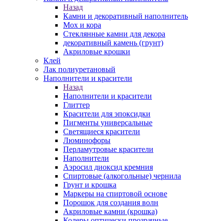
Назад
Камни и декоративный наполнитель
Мох и кора
Стеклянные камни для декора
декоративный камень (грунт)
Акриловые крошки
Клей
Лак полиуретановый
Наполнители и красители
Назад
Наполнители и красители
Глиттер
Красители для эпоксидки
Пигменты универсальные
Светящиеся красители
Люминофоры
Перламутровые красители
Наполнители
Аэросил диоксид кремния
Спиртовые (алкогольные) чернила
Грунт и крошка
Маркеры на спиртовой основе
Порошок для создания волн
Акриловые камни (крошка)
Колеры оптически прозрачные