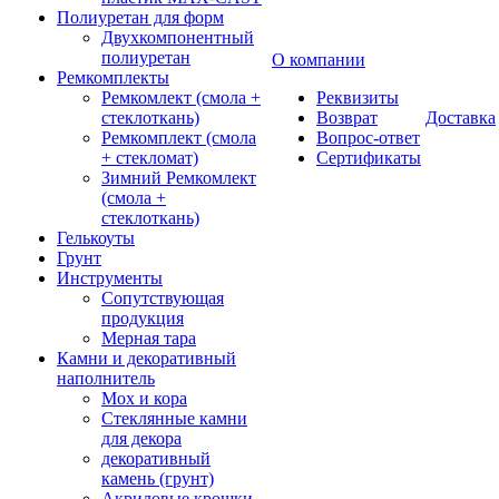
Полиуретан для форм
Двухкомпонентный
полиуретан
О компании
Ремкомплекты
Ремкомлект (смола +
Реквизиты
стеклоткань)
Возврат
Доставка
Ремкомплект (смола
Вопрос-ответ
+ стекломат)
Сертификаты
Зимний Ремкомлект
(смола +
стеклоткань)
Гелькоуты
Грунт
Инструменты
Сопутствующая
продукция
Мерная тара
Камни и декоративный
наполнитель
Мох и кора
Стеклянные камни
для декора
декоративный
камень (грунт)
Акриловые крошки