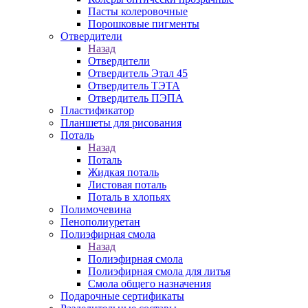
Пасты колеровочные
Порошковые пигменты
Отвердители
Назад
Отвердители
Отвердитель Этал 45
Отвердитель ТЭТА
Отвердитель ПЭПА
Пластификатор
Планшеты для рисования
Поталь
Назад
Поталь
Жидкая поталь
Листовая поталь
Поталь в хлопьях
Полимочевина
Пенополиуретан
Полиэфирная смола
Назад
Полиэфирная смола
Полиэфирная смола для литья
Смола общего назначения
Подарочные сертификаты