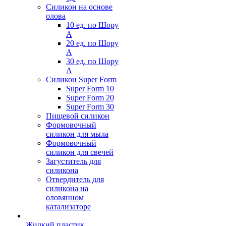
Силикон на основе
олова
10 ед. по Шору
А
20 ед. по Шору
А
30 ед. по Шору
А
Силикон Super Form
Super Form 10
Super Form 20
Super Form 30
Пищевой силикон
Формовочный
силикон для мыла
Формовочный
силикон для свечей
Загуститель для
силикона
Отвердитель для
силикона на
оловянном
катализаторе
Жидкий пластик