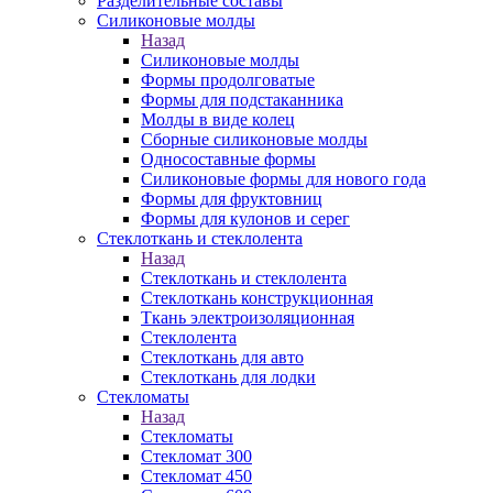
Разделительные составы
Силиконовые молды
Назад
Силиконовые молды
Формы продолговатые
Формы для подстаканника
Молды в виде колец
Сборные силиконовые молды
Односоставные формы
Силиконовые формы для нового года
Формы для фруктовниц
Формы для кулонов и серег
Стеклоткань и стеклолента
Назад
Стеклоткань и стеклолента
Стеклоткань конструкционная
Ткань электроизоляционная
Стеклолента
Стеклоткань для авто
Стеклоткань для лодки
Стекломаты
Назад
Стекломаты
Стекломат 300
Стекломат 450