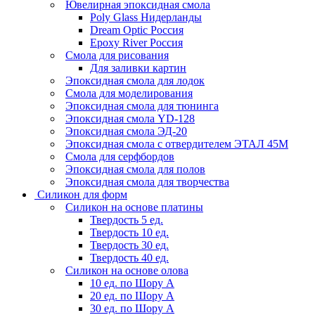
Ювелирная эпоксидная смола
Poly Glass Нидерланды
Dream Optic Россия
Epoxy River Россия
Смола для рисования
Для заливки картин
Эпоксидная смола для лодок
Смола для моделирования
Эпоксидная смола для тюнинга
Эпоксидная смола YD-128
Эпоксидная смола ЭД-20
Эпоксидная смола с отвердителем ЭТАЛ 45М
Смола для серфбордов
Эпоксидная смола для полов
Эпоксидная смола для творчества
Силикон для форм
Силикон на основе платины
Твердость 5 ед.
Твердость 10 ед.
Твердость 30 ед.
Твердость 40 ед.
Силикон на основе олова
10 ед. по Шору А
20 ед. по Шору А
30 ед. по Шору А