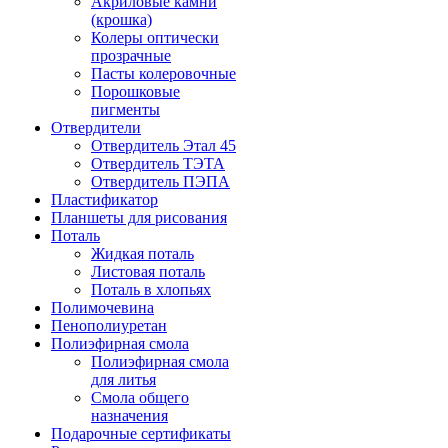
Акриловые камни
(крошка)
Колеры оптически
прозрачные
Пасты колеровочные
Порошковые
пигменты
Отвердители
Отвердитель Этал 45
Отвердитель ТЭТА
Отвердитель ПЭПА
Пластификатор
Планшеты для рисования
Поталь
Жидкая поталь
Листовая поталь
Поталь в хлопьях
Полимочевина
Пенополиуретан
Полиэфирная смола
Полиэфирная смола
для литья
Смола общего
назначения
Подарочные сертификаты