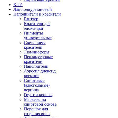
Клей
Лак полиуретановый
Наполнители и красители
Глиттер
Красители для
эпоксидки
Пигменты
универсальные
Светящиеся
красители
Люминофоры
Перламутровые
красители
Наполнители
Аэросил диоксид
кремния
Спиртовые
(алкогольные)
чернила
Грунт и крошка
Маркеры на
спиртовой основе
Порошок для
создания волн