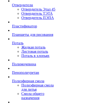
Отвердители
Отвердитель Этал 45
Отвердитель ТЭТА
Отвердитель ПЭПА
Пластификатор
Планшеты для рисования
Поталь
Жидкая поталь
Листовая поталь
Поталь в хлопьях
Полимочевина
Пенополиуретан
Полиэфирная смола
Полиэфирная смола
для литья
Смола общего
назначения