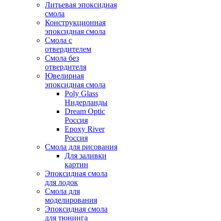
Литьевая эпоксидная
смола
Конструкционная
эпоксидная смола
Смола с
отвердителем
Смола без
отвердителя
Ювелирная
эпоксидная смола
Poly Glass
Нидерланды
Dream Optic
Россия
Epoxy River
Россия
Смола для рисования
Для заливки
картин
Эпоксидная смола
для лодок
Смола для
моделирования
Эпоксидная смола
для тюнинга