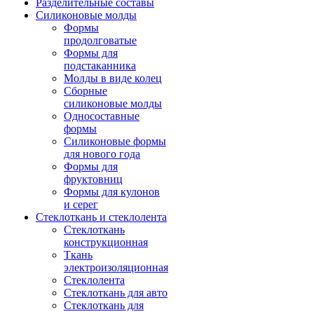
Разделительные составы
Силиконовые молды
Формы
продолговатые
Формы для
подстаканника
Молды в виде колец
Сборные
силиконовые молды
Односоставные
формы
Силиконовые формы
для нового года
Формы для
фруктовниц
Формы для кулонов
и серег
Стеклоткань и стеклолента
Стеклоткань
конструкционная
Ткань
электроизоляционная
Стеклолента
Стеклоткань для авто
Стеклоткань для