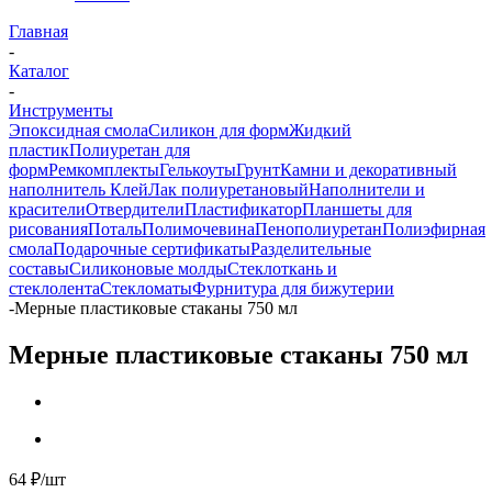
Главная
-
Каталог
-
Инструменты
Эпоксидная смола
Силикон для форм
Жидкий
пластик
Полиуретан для
форм
Ремкомплекты
Гелькоуты
Грунт
Камни и декоративный
наполнитель
Клей
Лак полиуретановый
Наполнители и
красители
Отвердители
Пластификатор
Планшеты для
рисования
Поталь
Полимочевина
Пенополиуретан
Полиэфирная
смола
Подарочные сертификаты
Разделительные
составы
Силиконовые молды
Стеклоткань и
стеклолента
Стекломаты
Фурнитура для бижутерии
-
Мерные пластиковые стаканы 750 мл
Мерные пластиковые стаканы 750 мл
64
₽
/шт