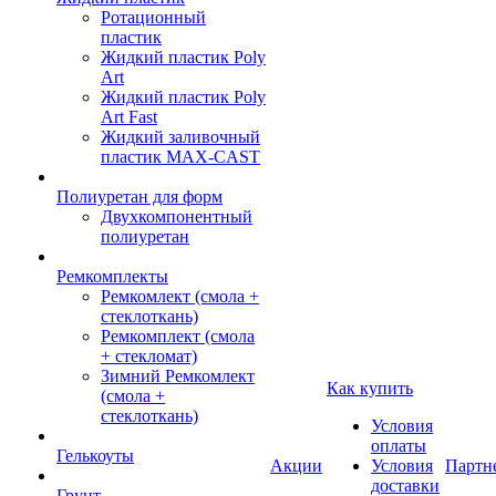
Ротационный
пластик
Жидкий пластик Poly
Art
Жидкий пластик Poly
Art Fast
Жидкий заливочный
пластик MAX-CAST
Полиуретан для форм
Двухкомпонентный
полиуретан
Ремкомплекты
Ремкомлект (смола +
стеклоткань)
Ремкомплект (смола
+ стекломат)
Зимний Ремкомлект
Как купить
(смола +
стеклоткань)
Условия
оплаты
Гелькоуты
Акции
Условия
Партн
доставки
Грунт