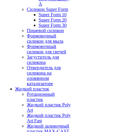
А
Силикон Super Form
Super Form 10
Super Form 20
Super Form 30
Пищевой силикон
Формовочный
силикон для мыла
Формовочный
силикон для свечей
Загуститель для
силикона
Отвердитель для
силикона на
оловянном
катализаторе
Жидкий пластик
Ротационный
пластик
Жидкий пластик Poly
Art
Жидкий пластик Poly
Art Fast
Жидкий заливочный
пластик MAX-CAST