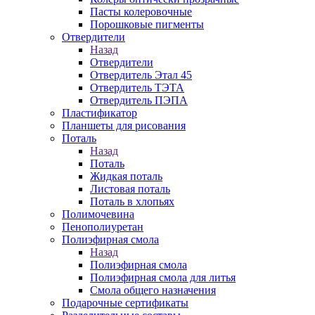
Пасты колеровочные
Порошковые пигменты
Отвердители
Назад
Отвердители
Отвердитель Этал 45
Отвердитель ТЭТА
Отвердитель ПЭПА
Пластификатор
Планшеты для рисования
Поталь
Назад
Поталь
Жидкая поталь
Листовая поталь
Поталь в хлопьях
Полимочевина
Пенополиуретан
Полиэфирная смола
Назад
Полиэфирная смола
Полиэфирная смола для литья
Смола общего назначения
Подарочные сертификаты