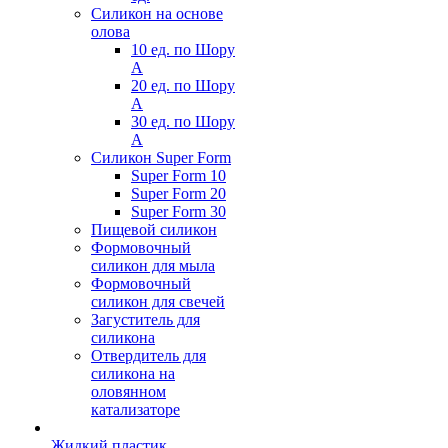
Силикон на основе
олова
10 ед. по Шору
А
20 ед. по Шору
А
30 ед. по Шору
А
Силикон Super Form
Super Form 10
Super Form 20
Super Form 30
Пищевой силикон
Формовочный
силикон для мыла
Формовочный
силикон для свечей
Загуститель для
силикона
Отвердитель для
силикона на
оловянном
катализаторе
Жидкий пластик