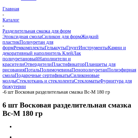
Главная
-
Каталог
-
Разделительная смазка для форм
Эпоксидная смола
Силикон для форм
Жидкий
пластик
Полиуретан для
форм
Ремкомплекты
Гелькоуты
Грунт
Инструменты
Камни и
декоративный наполнитель
Клей
Лак
полиуретановый
Наполнители и
красители
Отвердители
Пластификатор
Планшеты для
рисования
Поталь
Полимочевина
Пенополиуретан
Полиэфирная
смола
Подарочные сертификаты
Силиконовые
молды
Стеклоткань и стеклолента
Стекломаты
Фурнитура для
бижутерии
-
6 шт Восковая разделительная смазка Вс-М 180 гр
6 шт Восковая разделительная смазка
Вс-М 180 гр