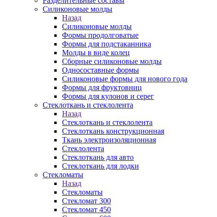
Разделительные составы
Силиконовые молды
Назад
Силиконовые молды
Формы продолговатые
Формы для подстаканника
Молды в виде колец
Сборные силиконовые молды
Односоставные формы
Силиконовые формы для нового года
Формы для фруктовниц
Формы для кулонов и серег
Стеклоткань и стеклолента
Назад
Стеклоткань и стеклолента
Стеклоткань конструкционная
Ткань электроизоляционная
Стеклолента
Стеклоткань для авто
Стеклоткань для лодки
Стекломаты
Назад
Стекломаты
Стекломат 300
Стекломат 450