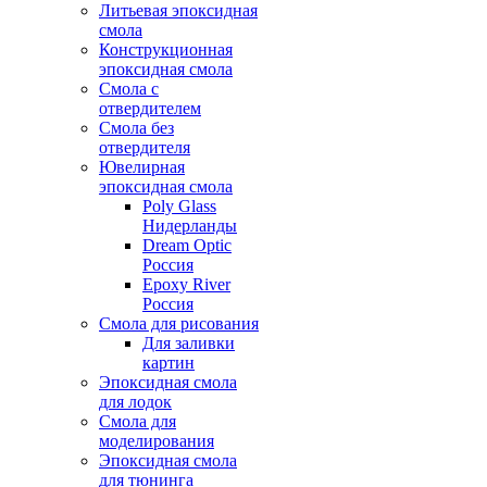
Литьевая эпоксидная
смола
Конструкционная
эпоксидная смола
Смола с
отвердителем
Смола без
отвердителя
Ювелирная
эпоксидная смола
Poly Glass
Нидерланды
Dream Optic
Россия
Epoxy River
Россия
Смола для рисования
Для заливки
картин
Эпоксидная смола
для лодок
Смола для
моделирования
Эпоксидная смола
для тюнинга