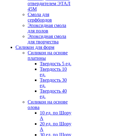
отвердителем ЭТАЛ
45М
Смола для
серфбордов
Эпоксидная смола
для полов
Эпоксидная смола
для творчества
Силикон для форм
Силикон на основе
платины
Твердость 5 ед.
Твердость 10
ед.
Твердость 30
ед.
Твердость 40
ед.
Силикон на основе
олова
10 ед. по Шору
А
20 ед. по Шору
А
30 ед. по Шору