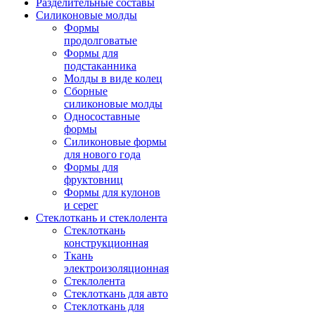
Разделительные составы
Силиконовые молды
Формы
продолговатые
Формы для
подстаканника
Молды в виде колец
Сборные
силиконовые молды
Односоставные
формы
Силиконовые формы
для нового года
Формы для
фруктовниц
Формы для кулонов
и серег
Стеклоткань и стеклолента
Стеклоткань
конструкционная
Ткань
электроизоляционная
Стеклолента
Стеклоткань для авто
Стеклоткань для