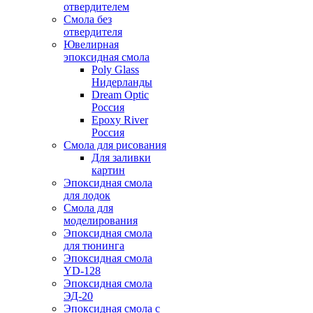
отвердителем
Смола без
отвердителя
Ювелирная
эпоксидная смола
Poly Glass
Нидерланды
Dream Optic
Россия
Epoxy River
Россия
Смола для рисования
Для заливки
картин
Эпоксидная смола
для лодок
Смола для
моделирования
Эпоксидная смола
для тюнинга
Эпоксидная смола
YD-128
Эпоксидная смола
ЭД-20
Эпоксидная смола с