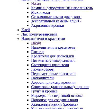
Назад
Камни и декоративный наполнитель
Мох и кора
Стеклянные камни для декора
декоративный камень (грунт)
Акриловые крошки
Клей
Лак полиуретановый
Наполнители и красители
Назад
Наполнители и красители
Глиттер
Красители для эпоксидки
Пигменты универсальные
Светящиеся красители
Люминофоры
Перламутровые красители
Наполнители
Аэросил диоксид кремния
Спиртовые (алкогольные) чернила
Грунт и крошка
Маркеры на спиртовой основе
Порошок для создания волн
Акриловые камни (крошка)
Колеры оптически прозрачные