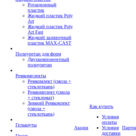
Ротационный
пластик
Жидкий пластик Poly
Art
Жидкий пластик Poly
Art Fast
Жидкий заливочный
пластик MAX-CAST
Полиуретан для форм
Двухкомпонентный
полиуретан
Ремкомплекты
Ремкомлект (смола +
стеклоткань)
Ремкомплект (смола
+ стекломат)
Зимний Ремкомлект
Как купить
(смола +
стеклоткань)
Условия
оплаты
Гелькоуты
Акции
Условия
Партн
доставки
Грунт