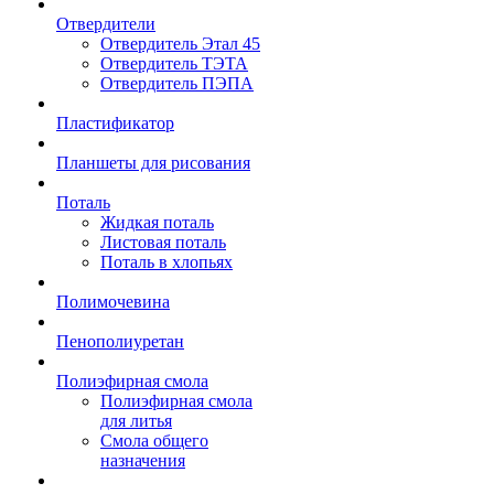
Отвердители
Отвердитель Этал 45
Отвердитель ТЭТА
Отвердитель ПЭПА
Пластификатор
Планшеты для рисования
Поталь
Жидкая поталь
Листовая поталь
Поталь в хлопьях
Полимочевина
Пенополиуретан
Полиэфирная смола
Полиэфирная смола
для литья
Смола общего
назначения