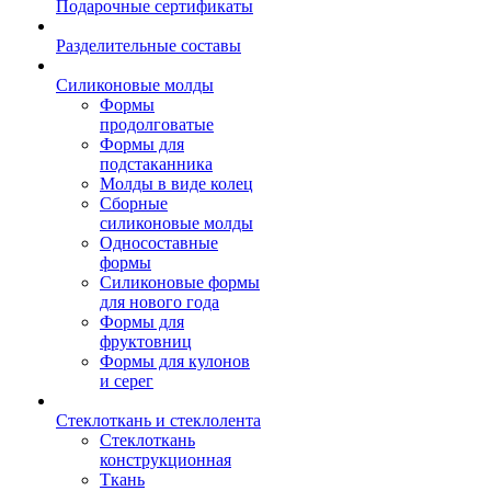
Подарочные сертификаты
Разделительные составы
Силиконовые молды
Формы
продолговатые
Формы для
подстаканника
Молды в виде колец
Сборные
силиконовые молды
Односоставные
формы
Силиконовые формы
для нового года
Формы для
фруктовниц
Формы для кулонов
и серег
Стеклоткань и стеклолента
Стеклоткань
конструкционная
Ткань