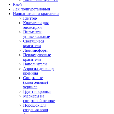
Клей
Лак полиуретановый
Наполнители и красители
Глиттер
Красители для
эпоксидки
Пигменты
универсальные
Светящиеся
красители
Люминофоры
Перламутровые
красители
Наполнители
Аэросил диоксид
кремния
Спиртовые
(алкогольные)
чернила
Грунт и крошка
Маркеры на
спиртовой основе
Порошок для
создания волн