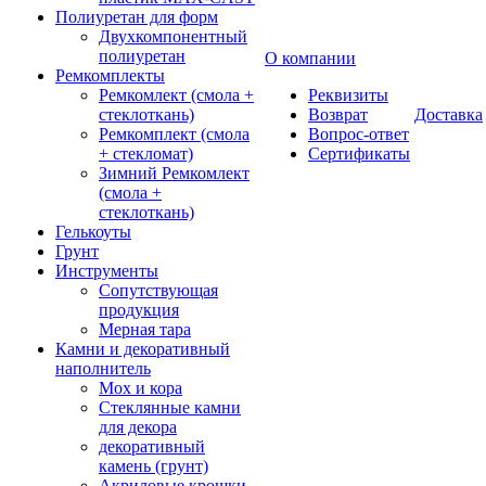
Полиуретан для форм
Двухкомпонентный
полиуретан
О компании
Ремкомплекты
Ремкомлект (смола +
Реквизиты
стеклоткань)
Возврат
Доставка
Ремкомплект (смола
Вопрос-ответ
+ стекломат)
Сертификаты
Зимний Ремкомлект
(смола +
стеклоткань)
Гелькоуты
Грунт
Инструменты
Сопутствующая
продукция
Мерная тара
Камни и декоративный
наполнитель
Мох и кора
Стеклянные камни
для декора
декоративный
камень (грунт)
Акриловые крошки