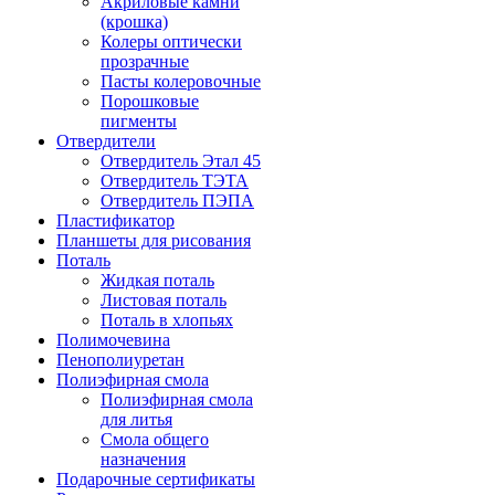
Акриловые камни
(крошка)
Колеры оптически
прозрачные
Пасты колеровочные
Порошковые
пигменты
Отвердители
Отвердитель Этал 45
Отвердитель ТЭТА
Отвердитель ПЭПА
Пластификатор
Планшеты для рисования
Поталь
Жидкая поталь
Листовая поталь
Поталь в хлопьях
Полимочевина
Пенополиуретан
Полиэфирная смола
Полиэфирная смола
для литья
Смола общего
назначения
Подарочные сертификаты