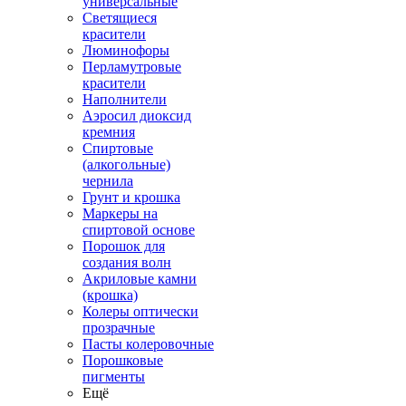
универсальные
Светящиеся
красители
Люминофоры
Перламутровые
красители
Наполнители
Аэросил диоксид
кремния
Спиртовые
(алкогольные)
чернила
Грунт и крошка
Маркеры на
спиртовой основе
Порошок для
создания волн
Акриловые камни
(крошка)
Колеры оптически
прозрачные
Пасты колеровочные
Порошковые
пигменты
Ещё