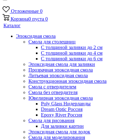
Отложенные
0
Корзина
0
пуста
0
Каталог
Эпоксидная смола
Смола для столешниц
С толщиной заливки до 2 см
С толщиной заливки до 4 см
С толщиной заливки до 6 см
Эпоксидная смола для заливки
Прозрачная эпоксидная смола
Литьевая эпоксидная смола
Конструкционная эпоксидная смола
Смола с отвердителем
Смола без отвердителя
Ювелирная эпоксидная смола
Poly Glass Нидерланды
Dream Optic Россия
Epoxy River Россия
Смола для рисования
Для заливки картин
Эпоксидная смола для лодок
Смола для моделирования