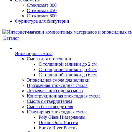
Стекломат 300
Стекломат 450
Стекломат 600
Фурнитура для бижутерии
Каталог
Эпоксидная смола
Смола для столешниц
С толщиной заливки до 2 см
С толщиной заливки до 4 см
С толщиной заливки до 6 см
Эпоксидная смола для заливки
Прозрачная эпоксидная смола
Литьевая эпоксидная смола
Конструкционная эпоксидная смола
Смола с отвердителем
Смола без отвердителя
Ювелирная эпоксидная смола
Poly Glass Нидерланды
Dream Optic Россия
Epoxy River Россия