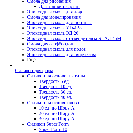
Смола для рисования
Для заливки картин
Эпоксидная смола для лодок
Смола для моделирования
Эпоксидная смола для тюнинга
Эпоксидная смола YD-128
Эпоксидная смола ЭД-20
Эпоксидная смола с отвердителем ЭТАЛ 45М
Смола для серфбордов
Эпоксидная смола для полов
Эпоксидная смола для творчества
Ещё
Силикон для форм
Силикон на основе платины
Твердость 5 ед.
Твердость 10 ед.
Твердость 30 ед.
Твердость 40 ед.
Силикон на основе олова
10 ед. по Шору А
20 ед. по Шору А
30 ед. по Шору А
Силикон Super Form
Super Form 10