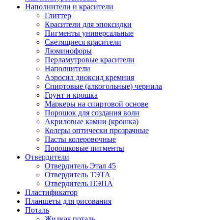
Наполнители и красители
Глиттер
Красители для эпоксидки
Пигменты универсальные
Светящиеся красители
Люминофоры
Перламутровые красители
Наполнители
Аэросил диоксид кремния
Спиртовые (алкогольные) чернила
Грунт и крошка
Маркеры на спиртовой основе
Порошок для создания волн
Акриловые камни (крошка)
Колеры оптически прозрачные
Пасты колеровочные
Порошковые пигменты
Отвердители
Отвердитель Этал 45
Отвердитель ТЭТА
Отвердитель ПЭПА
Пластификатор
Планшеты для рисования
Поталь
Жидкая поталь