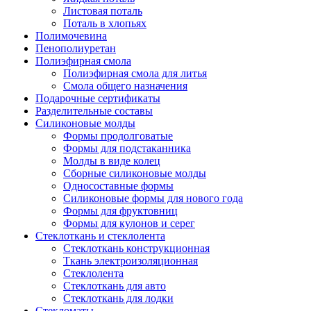
Листовая поталь
Поталь в хлопьях
Полимочевина
Пенополиуретан
Полиэфирная смола
Полиэфирная смола для литья
Смола общего назначения
Подарочные сертификаты
Разделительные составы
Силиконовые молды
Формы продолговатые
Формы для подстаканника
Молды в виде колец
Сборные силиконовые молды
Односоставные формы
Силиконовые формы для нового года
Формы для фруктовниц
Формы для кулонов и серег
Стеклоткань и стеклолента
Стеклоткань конструкционная
Ткань электроизоляционная
Стеклолента
Стеклоткань для авто
Стеклоткань для лодки
Стекломаты