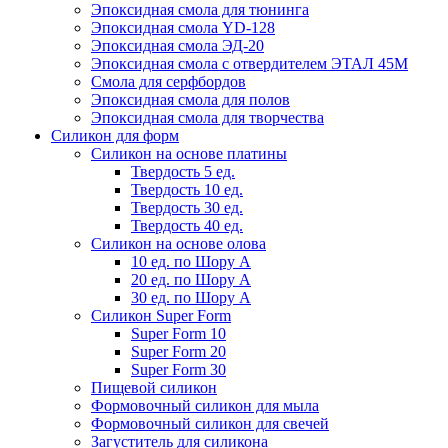
Эпоксидная смола для тюнинга
Эпоксидная смола YD-128
Эпоксидная смола ЭД-20
Эпоксидная смола с отвердителем ЭТАЛ 45М
Смола для серфбордов
Эпоксидная смола для полов
Эпоксидная смола для творчества
Силикон для форм
Силикон на основе платины
Твердость 5 ед.
Твердость 10 ед.
Твердость 30 ед.
Твердость 40 ед.
Силикон на основе олова
10 ед. по Шору А
20 ед. по Шору А
30 ед. по Шору А
Силикон Super Form
Super Form 10
Super Form 20
Super Form 30
Пищевой силикон
Формовочный силикон для мыла
Формовочный силикон для свечей
Загуститель для силикона