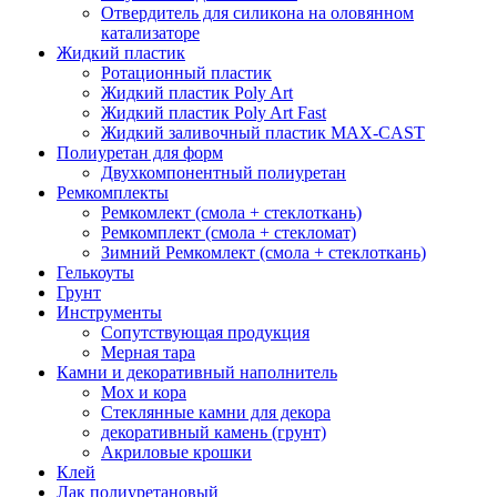
Отвердитель для силикона на оловянном
катализаторе
Жидкий пластик
Ротационный пластик
Жидкий пластик Poly Art
Жидкий пластик Poly Art Fast
Жидкий заливочный пластик MAX-CAST
Полиуретан для форм
Двухкомпонентный полиуретан
Ремкомплекты
Ремкомлект (смола + стеклоткань)
Ремкомплект (смола + стекломат)
Зимний Ремкомлект (смола + стеклоткань)
Гелькоуты
Грунт
Инструменты
Сопутствующая продукция
Мерная тара
Камни и декоративный наполнитель
Мох и кора
Стеклянные камни для декора
декоративный камень (грунт)
Акриловые крошки
Клей
Лак полиуретановый