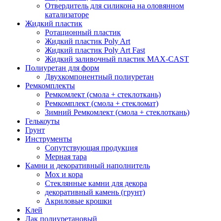
Отвердитель для силикона на оловянном
катализаторе
Жидкий пластик
Ротационный пластик
Жидкий пластик Poly Art
Жидкий пластик Poly Art Fast
Жидкий заливочный пластик MAX-CAST
Полиуретан для форм
Двухкомпонентный полиуретан
Ремкомплекты
Ремкомлект (смола + стеклоткань)
Ремкомплект (смола + стекломат)
Зимний Ремкомлект (смола + стеклоткань)
Гелькоуты
Грунт
Инструменты
Сопутствующая продукция
Мерная тара
Камни и декоративный наполнитель
Мох и кора
Стеклянные камни для декора
декоративный камень (грунт)
Акриловые крошки
Клей
Лак полиуретановый