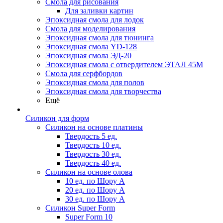
Смола для рисования
Для заливки картин
Эпоксидная смола для лодок
Смола для моделирования
Эпоксидная смола для тюнинга
Эпоксидная смола YD-128
Эпоксидная смола ЭД-20
Эпоксидная смола с отвердителем ЭТАЛ 45М
Смола для серфбордов
Эпоксидная смола для полов
Эпоксидная смола для творчества
Ещё
Силикон для форм
Силикон на основе платины
Твердость 5 ед.
Твердость 10 ед.
Твердость 30 ед.
Твердость 40 ед.
Силикон на основе олова
10 ед. по Шору А
20 ед. по Шору А
30 ед. по Шору А
Силикон Super Form
Super Form 10