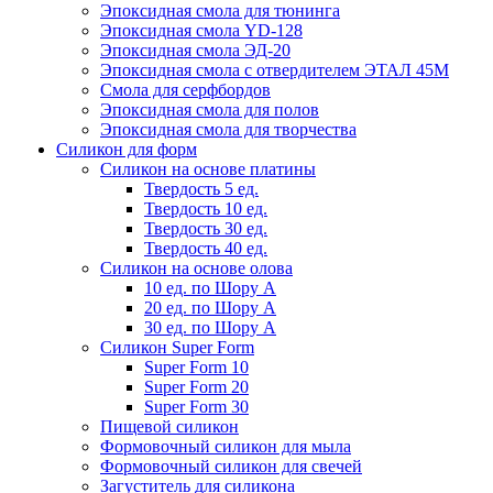
Эпоксидная смола для тюнинга
Эпоксидная смола YD-128
Эпоксидная смола ЭД-20
Эпоксидная смола с отвердителем ЭТАЛ 45М
Смола для серфбордов
Эпоксидная смола для полов
Эпоксидная смола для творчества
Силикон для форм
Силикон на основе платины
Твердость 5 ед.
Твердость 10 ед.
Твердость 30 ед.
Твердость 40 ед.
Силикон на основе олова
10 ед. по Шору А
20 ед. по Шору А
30 ед. по Шору А
Силикон Super Form
Super Form 10
Super Form 20
Super Form 30
Пищевой силикон
Формовочный силикон для мыла
Формовочный силикон для свечей
Загуститель для силикона