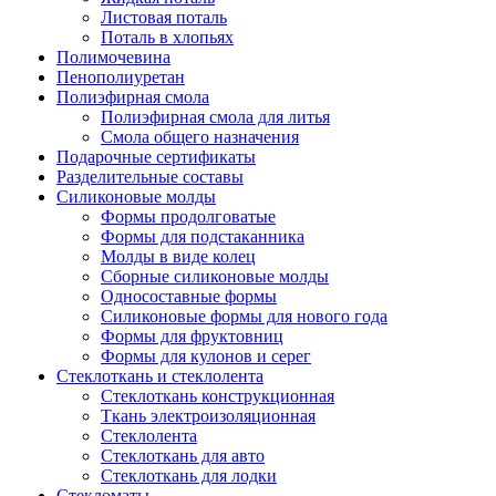
Листовая поталь
Поталь в хлопьях
Полимочевина
Пенополиуретан
Полиэфирная смола
Полиэфирная смола для литья
Смола общего назначения
Подарочные сертификаты
Разделительные составы
Силиконовые молды
Формы продолговатые
Формы для подстаканника
Молды в виде колец
Сборные силиконовые молды
Односоставные формы
Силиконовые формы для нового года
Формы для фруктовниц
Формы для кулонов и серег
Стеклоткань и стеклолента
Стеклоткань конструкционная
Ткань электроизоляционная
Стеклолента
Стеклоткань для авто
Стеклоткань для лодки
Стекломаты