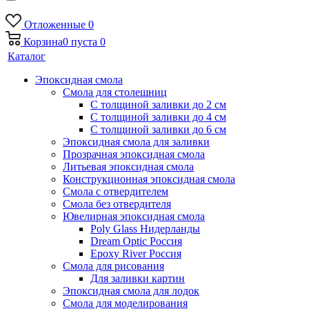
Отложенные
0
Корзина
0
пуста
0
Каталог
Эпоксидная смола
Смола для столешниц
С толщиной заливки до 2 см
С толщиной заливки до 4 см
С толщиной заливки до 6 см
Эпоксидная смола для заливки
Прозрачная эпоксидная смола
Литьевая эпоксидная смола
Конструкционная эпоксидная смола
Смола с отвердителем
Смола без отвердителя
Ювелирная эпоксидная смола
Poly Glass Нидерланды
Dream Optic Россия
Epoxy River Россия
Смола для рисования
Для заливки картин
Эпоксидная смола для лодок
Смола для моделирования