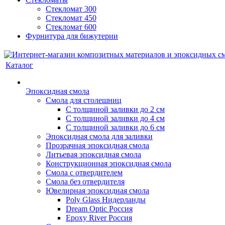
Стекломат 300
Стекломат 450
Стекломат 600
Фурнитура для бижутерии
Каталог
Эпоксидная смола
Смола для столешниц
С толщиной заливки до 2 см
С толщиной заливки до 4 см
С толщиной заливки до 6 см
Эпоксидная смола для заливки
Прозрачная эпоксидная смола
Литьевая эпоксидная смола
Конструкционная эпоксидная смола
Смола с отвердителем
Смола без отвердителя
Ювелирная эпоксидная смола
Poly Glass Нидерланды
Dream Optic Россия
Epoxy River Россия