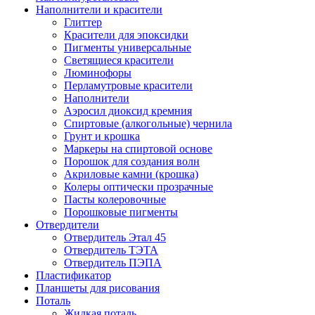
Наполнители и красители
Глиттер
Красители для эпоксидки
Пигменты универсальные
Светящиеся красители
Люминофоры
Перламутровые красители
Наполнители
Аэросил диоксид кремния
Спиртовые (алкогольные) чернила
Грунт и крошка
Маркеры на спиртовой основе
Порошок для создания волн
Акриловые камни (крошка)
Колеры оптически прозрачные
Пасты колеровочные
Порошковые пигменты
Отвердители
Отвердитель Этал 45
Отвердитель ТЭТА
Отвердитель ПЭПА
Пластификатор
Планшеты для рисования
Поталь
Жидкая поталь