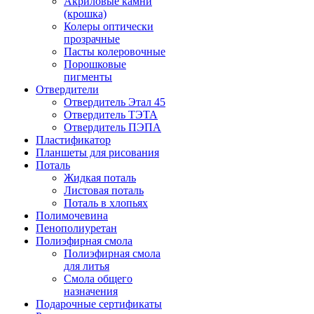
Акриловые камни
(крошка)
Колеры оптически
прозрачные
Пасты колеровочные
Порошковые
пигменты
Отвердители
Отвердитель Этал 45
Отвердитель ТЭТА
Отвердитель ПЭПА
Пластификатор
Планшеты для рисования
Поталь
Жидкая поталь
Листовая поталь
Поталь в хлопьях
Полимочевина
Пенополиуретан
Полиэфирная смола
Полиэфирная смола
для литья
Смола общего
назначения
Подарочные сертификаты