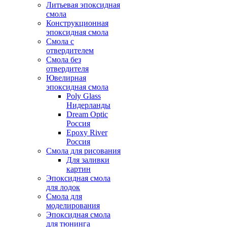
Литьевая эпоксидная
смола
Конструкционная
эпоксидная смола
Смола с
отвердителем
Смола без
отвердителя
Ювелирная
эпоксидная смола
Poly Glass
Нидерланды
Dream Optic
Россия
Epoxy River
Россия
Смола для рисования
Для заливки
картин
Эпоксидная смола
для лодок
Смола для
моделирования
Эпоксидная смола
для тюнинга