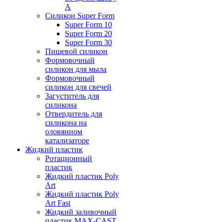
А
Силикон Super Form
Super Form 10
Super Form 20
Super Form 30
Пищевой силикон
Формовочный
силикон для мыла
Формовочный
силикон для свечей
Загуститель для
силикона
Отвердитель для
силикона на
оловянном
катализаторе
Жидкий пластик
Ротационный
пластик
Жидкий пластик Poly
Art
Жидкий пластик Poly
Art Fast
Жидкий заливочный
пластик MAX-CAST