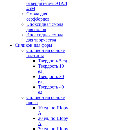
отвердителем ЭТАЛ
45М
Смола для
серфбордов
Эпоксидная смола
для полов
Эпоксидная смола
для творчества
Силикон для форм
Силикон на основе
платины
Твердость 5 ед.
Твердость 10
ед.
Твердость 30
ед.
Твердость 40
ед.
Силикон на основе
олова
10 ед. по Шору
А
20 ед. по Шору
А
30 ед. по Шору