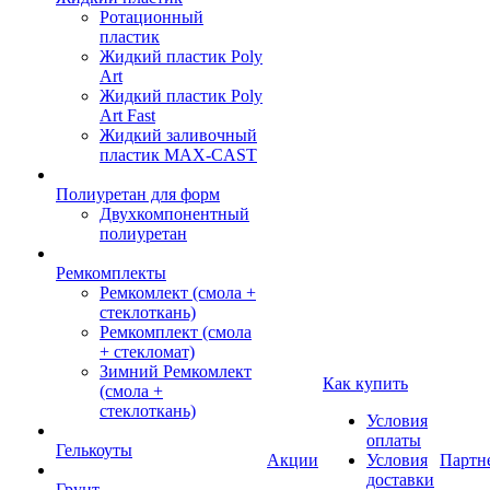
Ротационный
пластик
Жидкий пластик Poly
Art
Жидкий пластик Poly
Art Fast
Жидкий заливочный
пластик MAX-CAST
Полиуретан для форм
Двухкомпонентный
полиуретан
Ремкомплекты
Ремкомлект (смола +
стеклоткань)
Ремкомплект (смола
+ стекломат)
Зимний Ремкомлект
Как купить
(смола +
стеклоткань)
Условия
оплаты
Гелькоуты
Акции
Условия
Партн
доставки
Грунт