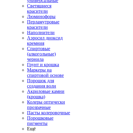
универсальные
Светящиеся
красители
Люминофоры
Перламутровые
красители
Наполнители
Аэросил диоксид
кремния
Спиртовые
(алкогольные)
чернила
Грунт и крошка
Маркеры на
спиртовой основе
Порошок для
создания волн
Акриловые камни
(крошка)
Колеры оптически
прозрачные
Пасты колеровочные
Порошковые
пигменты
Ещё