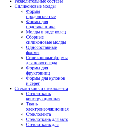
Разделительные составы
Силиконовые молды
Формы
продолговатые
Формы для
подстаканника
Молды в виде колец
Сборные
силиконовые молды
Односоставные
формы
Силиконовые формы
для нового года
Формы для
фруктовниц
Формы для кулонов
и серег
Стеклоткань и стеклолента
Стеклоткань
конструкционная
Ткань
электроизоляционная
Стеклолента
Стеклоткань для авто
Стеклоткань для