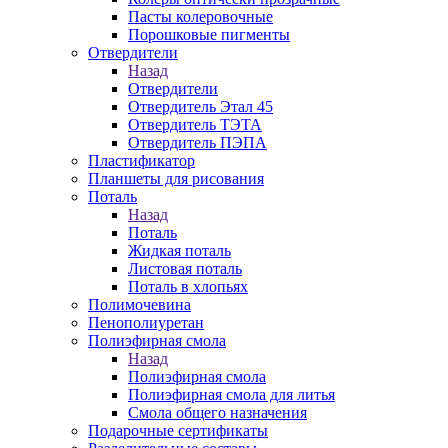
Пасты колеровочные
Порошковые пигменты
Отвердители
Назад
Отвердители
Отвердитель Этал 45
Отвердитель ТЭТА
Отвердитель ПЭПА
Пластификатор
Планшеты для рисования
Поталь
Назад
Поталь
Жидкая поталь
Листовая поталь
Поталь в хлопьях
Полимочевина
Пенополиуретан
Полиэфирная смола
Назад
Полиэфирная смола
Полиэфирная смола для литья
Смола общего назначения
Подарочные сертификаты