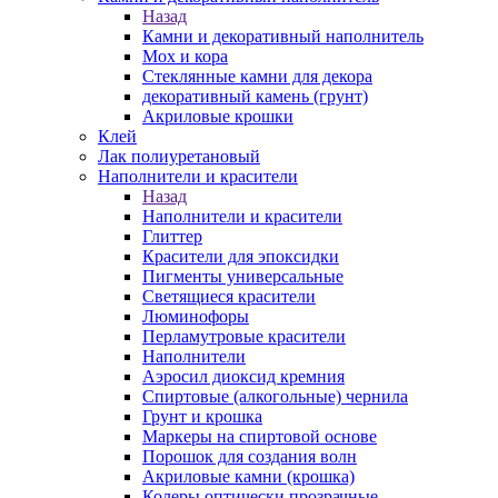
Назад
Камни и декоративный наполнитель
Мох и кора
Стеклянные камни для декора
декоративный камень (грунт)
Акриловые крошки
Клей
Лак полиуретановый
Наполнители и красители
Назад
Наполнители и красители
Глиттер
Красители для эпоксидки
Пигменты универсальные
Светящиеся красители
Люминофоры
Перламутровые красители
Наполнители
Аэросил диоксид кремния
Спиртовые (алкогольные) чернила
Грунт и крошка
Маркеры на спиртовой основе
Порошок для создания волн
Акриловые камни (крошка)
Колеры оптически прозрачные