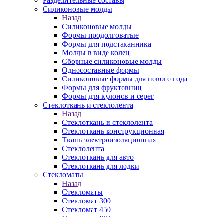
Разделительные составы
Силиконовые молды
Назад
Силиконовые молды
Формы продолговатые
Формы для подстаканника
Молды в виде колец
Сборные силиконовые молды
Односоставные формы
Силиконовые формы для нового года
Формы для фруктовниц
Формы для кулонов и серег
Стеклоткань и стеклолента
Назад
Стеклоткань и стеклолента
Стеклоткань конструкционная
Ткань электроизоляционная
Стеклолента
Стеклоткань для авто
Стеклоткань для лодки
Стекломаты
Назад
Стекломаты
Стекломат 300
Стекломат 450