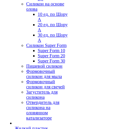
Силикон на основе
олова
10 ед. по Шору
А
20 ед. по Шору
А
30 ед. по Шору
А
Силикон Super Form
Super Form 10
Super Form 20
Super Form 30
Пищевой силикон
Формовочный
силикон для мыла
Формовочный
силикон для свечей
Загуститель для
силикона
Отвердитель для
силикона на
оловянном
катализаторе
Жидкий пластик