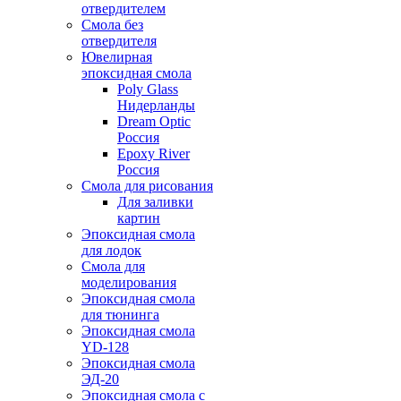
отвердителем
Смола без
отвердителя
Ювелирная
эпоксидная смола
Poly Glass
Нидерланды
Dream Optic
Россия
Epoxy River
Россия
Смола для рисования
Для заливки
картин
Эпоксидная смола
для лодок
Смола для
моделирования
Эпоксидная смола
для тюнинга
Эпоксидная смола
YD-128
Эпоксидная смола
ЭД-20
Эпоксидная смола с