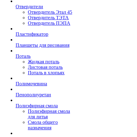
Отвердители
Отвердитель Этал 45
Отвердитель ТЭТА
Отвердитель ПЭПА
Пластификатор
Планшеты для рисования
Поталь
Жидкая поталь
Листовая поталь
Поталь в хлопьях
Полимочевина
Пенополиуретан
Полиэфирная смола
Полиэфирная смола
для литья
Смола общего
назначения