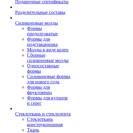
Подарочные сертификаты
Разделительные составы
Силиконовые молды
Формы
продолговатые
Формы для
подстаканника
Молды в виде колец
Сборные
силиконовые молды
Односоставные
формы
Силиконовые формы
для нового года
Формы для
фруктовниц
Формы для кулонов
и серег
Стеклоткань и стеклолента
Стеклоткань
конструкционная
Ткань