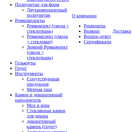
Полиуретан для форм
Двухкомпонентный
полиуретан
О компании
Ремкомплекты
Ремкомлект (смола +
Реквизиты
стеклоткань)
Возврат
Доставка
Ремкомплект (смола
Вопрос-ответ
+ стекломат)
Сертификаты
Зимний Ремкомлект
(смола +
стеклоткань)
Гелькоуты
Грунт
Инструменты
Сопутствующая
продукция
Мерная тара
Камни и декоративный
наполнитель
Мох и кора
Стеклянные камни
для декора
декоративный
камень (грунт)
Акриловые крошки