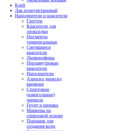
Клей
Лак полиуретановый
Наполнители и красители
Глиттер
Красители для
эпоксидки
Пигменты
универсальные
Светящиеся
красители
Люминофоры
Перламутровые
красители
Наполнители
Аэросил диоксид
кремния
Спиртовые
(алкогольные)
чернила
Грунт и крошка
Маркеры на
спиртовой основе
Порошок для
создания волн