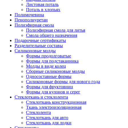
Листовая поталь
Поталь в хлопьях
Полимочевина
Пенополиуретан
Полиэфирная смола
Полиэфирная смола для литья
Смола общего назначения
Подарочные сертификаты
Разделительные составы
Силиконовые молды
Формы продолговатые
Формы для подстаканника
Молды в виде колец
Сборные силиконовые молды
Односоставные формы
Силиконовые формы для нового года
Формы для фруктовниц
Формы для кулонов и серег
Стеклоткань и стеклолента
Стеклоткань конструкционная
Ткань электроизоляционная
Стеклолента
Стеклоткань для авто
Стеклоткань для лодки
Стекломаты