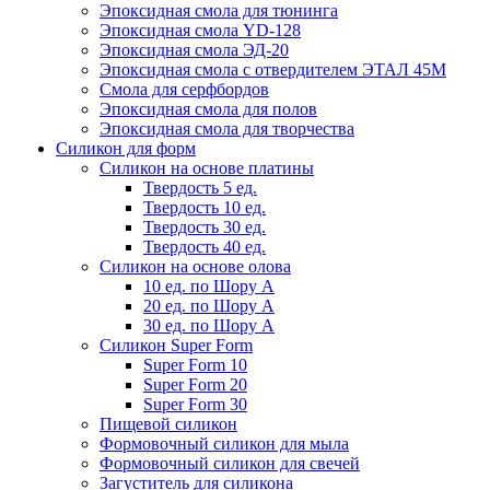
Эпоксидная смола для тюнинга
Эпоксидная смола YD-128
Эпоксидная смола ЭД-20
Эпоксидная смола с отвердителем ЭТАЛ 45М
Смола для серфбордов
Эпоксидная смола для полов
Эпоксидная смола для творчества
Силикон для форм
Силикон на основе платины
Твердость 5 ед.
Твердость 10 ед.
Твердость 30 ед.
Твердость 40 ед.
Силикон на основе олова
10 ед. по Шору А
20 ед. по Шору А
30 ед. по Шору А
Силикон Super Form
Super Form 10
Super Form 20
Super Form 30
Пищевой силикон
Формовочный силикон для мыла
Формовочный силикон для свечей
Загуститель для силикона