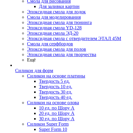
Смола для рисования
Для заливки картин
Эпоксидная смола для лодок
Смола для моделирования
Эпоксидная смола для тюнинга
Эпоксидная смола YD-128
Эпоксидная смола ЭД-20
Эпоксидная смола с отвердителем ЭТАЛ 45М
Смола для серфбордов
Эпоксидная смола для полов
Эпоксидная смола для творчества
Ещё
Силикон для форм
Силикон на основе платины
Твердость 5 ед.
Твердость 10 ед.
Твердость 30 ед.
Твердость 40 ед.
Силикон на основе олова
10 ед. по Шору А
20 ед. по Шору А
30 ед. по Шору А
Силикон Super Form
Super Form 10