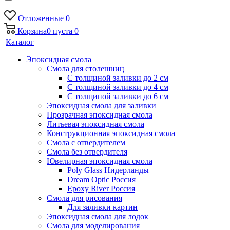
Отложенные
0
Корзина
0
пуста
0
Каталог
Эпоксидная смола
Смола для столешниц
С толщиной заливки до 2 см
С толщиной заливки до 4 см
С толщиной заливки до 6 см
Эпоксидная смола для заливки
Прозрачная эпоксидная смола
Литьевая эпоксидная смола
Конструкционная эпоксидная смола
Смола с отвердителем
Смола без отвердителя
Ювелирная эпоксидная смола
Poly Glass Нидерланды
Dream Optic Россия
Epoxy River Россия
Смола для рисования
Для заливки картин
Эпоксидная смола для лодок
Смола для моделирования