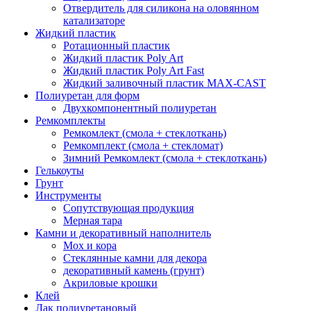
Отвердитель для силикона на оловянном
катализаторе
Жидкий пластик
Ротационный пластик
Жидкий пластик Poly Art
Жидкий пластик Poly Art Fast
Жидкий заливочный пластик MAX-CAST
Полиуретан для форм
Двухкомпонентный полиуретан
Ремкомплекты
Ремкомлект (смола + стеклоткань)
Ремкомплект (смола + стекломат)
Зимний Ремкомлект (смола + стеклоткань)
Гелькоуты
Грунт
Инструменты
Сопутствующая продукция
Мерная тара
Камни и декоративный наполнитель
Мох и кора
Стеклянные камни для декора
декоративный камень (грунт)
Акриловые крошки
Клей
Лак полиуретановый