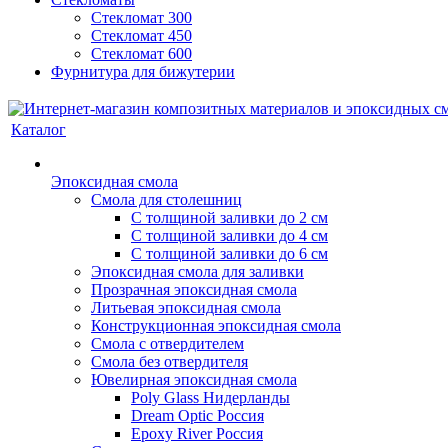
Стекломат 300
Стекломат 450
Стекломат 600
Фурнитура для бижутерии
Каталог
Эпоксидная смола
Смола для столешниц
С толщиной заливки до 2 см
С толщиной заливки до 4 см
С толщиной заливки до 6 см
Эпоксидная смола для заливки
Прозрачная эпоксидная смола
Литьевая эпоксидная смола
Конструкционная эпоксидная смола
Смола с отвердителем
Смола без отвердителя
Ювелирная эпоксидная смола
Poly Glass Нидерланды
Dream Optic Россия
Epoxy River Россия