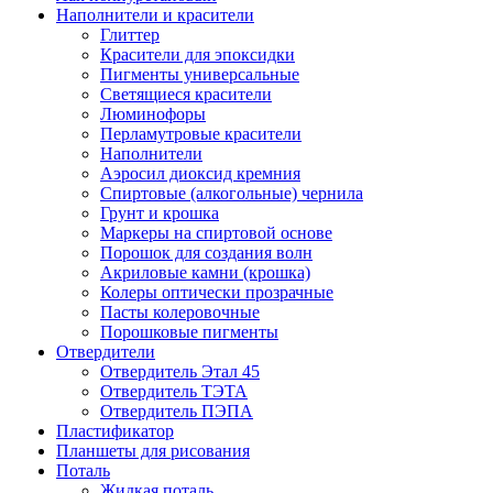
Наполнители и красители
Глиттер
Красители для эпоксидки
Пигменты универсальные
Светящиеся красители
Люминофоры
Перламутровые красители
Наполнители
Аэросил диоксид кремния
Спиртовые (алкогольные) чернила
Грунт и крошка
Маркеры на спиртовой основе
Порошок для создания волн
Акриловые камни (крошка)
Колеры оптически прозрачные
Пасты колеровочные
Порошковые пигменты
Отвердители
Отвердитель Этал 45
Отвердитель ТЭТА
Отвердитель ПЭПА
Пластификатор
Планшеты для рисования
Поталь
Жидкая поталь