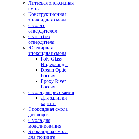
Литьевая эпоксидная
смола
Конструкционная
эпоксидная смола
Смола с
отвердителем
Смола без
отвердителя
Ювелирная
эпоксидная смола
Poly Glass
Нидерланды
Dream Optic
Россия
Epoxy River
Россия
Смола для рисования
Для заливки
картин
Эпоксидная смола
для лодок
Смола для
моделирования
Эпоксидная смола
для тюнинга