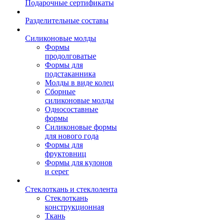
Подарочные сертификаты
Разделительные составы
Силиконовые молды
Формы
продолговатые
Формы для
подстаканника
Молды в виде колец
Сборные
силиконовые молды
Односоставные
формы
Силиконовые формы
для нового года
Формы для
фруктовниц
Формы для кулонов
и серег
Стеклоткань и стеклолента
Стеклоткань
конструкционная
Ткань