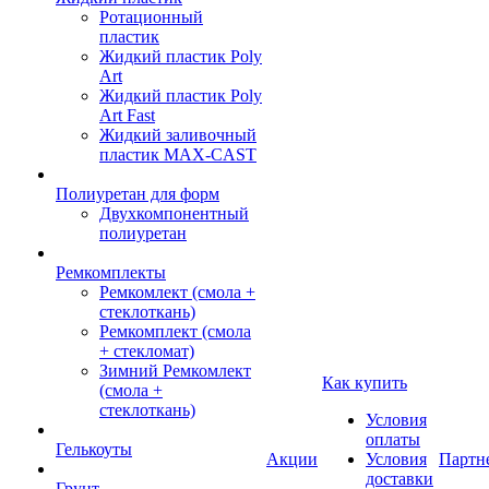
Ротационный
пластик
Жидкий пластик Poly
Art
Жидкий пластик Poly
Art Fast
Жидкий заливочный
пластик MAX-CAST
Полиуретан для форм
Двухкомпонентный
полиуретан
Ремкомплекты
Ремкомлект (смола +
стеклоткань)
Ремкомплект (смола
+ стекломат)
Зимний Ремкомлект
Как купить
(смола +
стеклоткань)
Условия
оплаты
Гелькоуты
Акции
Условия
Партн
доставки
Грунт