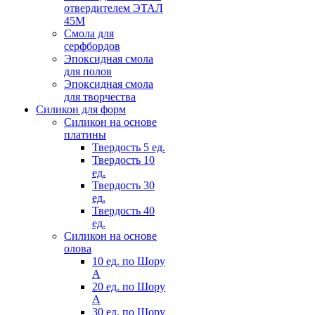
отвердителем ЭТАЛ
45М
Смола для
серфбордов
Эпоксидная смола
для полов
Эпоксидная смола
для творчества
Силикон для форм
Силикон на основе
платины
Твердость 5 ед.
Твердость 10
ед.
Твердость 30
ед.
Твердость 40
ед.
Силикон на основе
олова
10 ед. по Шору
А
20 ед. по Шору
А
30 ед. по Шору