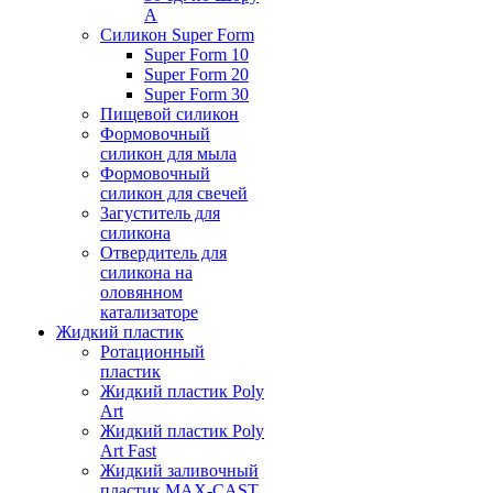
А
Силикон Super Form
Super Form 10
Super Form 20
Super Form 30
Пищевой силикон
Формовочный
силикон для мыла
Формовочный
силикон для свечей
Загуститель для
силикона
Отвердитель для
силикона на
оловянном
катализаторе
Жидкий пластик
Ротационный
пластик
Жидкий пластик Poly
Art
Жидкий пластик Poly
Art Fast
Жидкий заливочный
пластик MAX-CAST