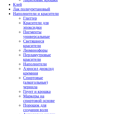
Клей
Лак полиуретановый
Наполнители и красители
Глиттер
Красители для
эпоксидки
Пигменты
универсальные
Светящиеся
красители
Люминофоры
Перламутровые
красители
Наполнители
Аэросил диоксид
кремния
Спиртовые
(алкогольные)
чернила
Грунт и крошка
Маркеры на
спиртовой основе
Порошок для
создания волн