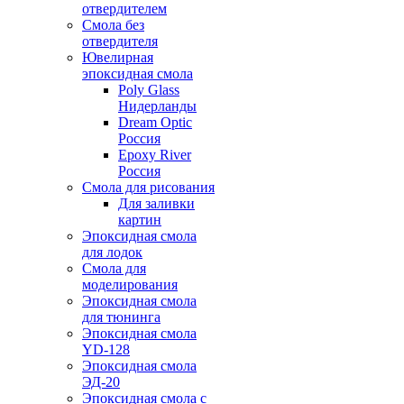
отвердителем
Смола без
отвердителя
Ювелирная
эпоксидная смола
Poly Glass
Нидерланды
Dream Optic
Россия
Epoxy River
Россия
Смола для рисования
Для заливки
картин
Эпоксидная смола
для лодок
Смола для
моделирования
Эпоксидная смола
для тюнинга
Эпоксидная смола
YD-128
Эпоксидная смола
ЭД-20
Эпоксидная смола с