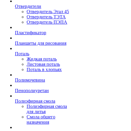
Отвердители
Отвердитель Этал 45
Отвердитель ТЭТА
Отвердитель ПЭПА
Пластификатор
Планшеты для рисования
Поталь
Жидкая поталь
Листовая поталь
Поталь в хлопьях
Полимочевина
Пенополиуретан
Полиэфирная смола
Полиэфирная смола
для литья
Смола общего
назначения