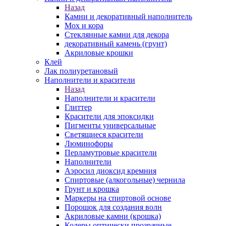
Назад
Камни и декоративный наполнитель
Мох и кора
Стеклянные камни для декора
декоративный камень (грунт)
Акриловые крошки
Клей
Лак полиуретановый
Наполнители и красители
Назад
Наполнители и красители
Глиттер
Красители для эпоксидки
Пигменты универсальные
Светящиеся красители
Люминофоры
Перламутровые красители
Наполнители
Аэросил диоксид кремния
Спиртовые (алкогольные) чернила
Грунт и крошка
Маркеры на спиртовой основе
Порошок для создания волн
Акриловые камни (крошка)
Колеры оптически прозрачные