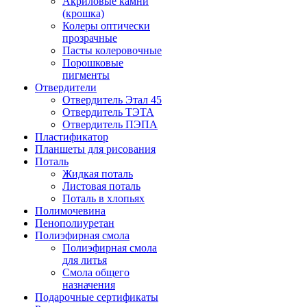
Акриловые камни
(крошка)
Колеры оптически
прозрачные
Пасты колеровочные
Порошковые
пигменты
Отвердители
Отвердитель Этал 45
Отвердитель ТЭТА
Отвердитель ПЭПА
Пластификатор
Планшеты для рисования
Поталь
Жидкая поталь
Листовая поталь
Поталь в хлопьях
Полимочевина
Пенополиуретан
Полиэфирная смола
Полиэфирная смола
для литья
Смола общего
назначения
Подарочные сертификаты