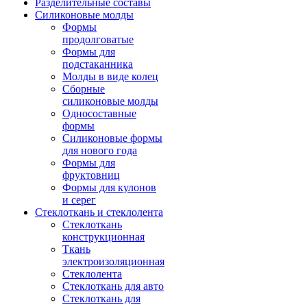
Разделительные составы
Силиконовые молды
Формы
продолговатые
Формы для
подстаканника
Молды в виде колец
Сборные
силиконовые молды
Односоставные
формы
Силиконовые формы
для нового года
Формы для
фруктовниц
Формы для кулонов
и серег
Стеклоткань и стеклолента
Стеклоткань
конструкционная
Ткань
электроизоляционная
Стеклолента
Стеклоткань для авто
Стеклоткань для