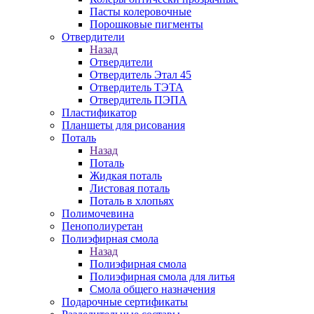
Пасты колеровочные
Порошковые пигменты
Отвердители
Назад
Отвердители
Отвердитель Этал 45
Отвердитель ТЭТА
Отвердитель ПЭПА
Пластификатор
Планшеты для рисования
Поталь
Назад
Поталь
Жидкая поталь
Листовая поталь
Поталь в хлопьях
Полимочевина
Пенополиуретан
Полиэфирная смола
Назад
Полиэфирная смола
Полиэфирная смола для литья
Смола общего назначения
Подарочные сертификаты