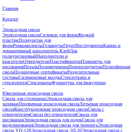
Главная
-
Каталог
-
Эпоксидная смола
Эпоксидная смола
Силикон для форм
Жидкий
пластик
Полиуретан для
форм
Ремкомплекты
Гелькоуты
Грунт
Инструменты
Камни и
декоративный наполнитель
Клей
Лак
полиуретановый
Наполнители и
красители
Отвердители
Пластификатор
Планшеты для
рисования
Поталь
Полимочевина
Пенополиуретан
Полиэфирная
смола
Подарочные сертификаты
Разделительные
составы
Силиконовые молды
Стеклоткань и
стеклолента
Стекломаты
Фурнитура для бижутерии
-
Ювелирная эпоксидная смола
Смола для столешниц
Эпоксидная смола для
заливки
Прозрачная эпоксидная смола
Литьевая эпоксидная
смола
Конструкционная эпоксидная смола
Смола с
отвердителем
Смола без отвердителя
Смола для
рисования
Эпоксидная смола для лодок
Смола для
моделирования
Эпоксидная смола для тюнинга
Эпоксидная
смола YD-128
Эпоксидная смола ЭД-20
Эпоксидная смола с