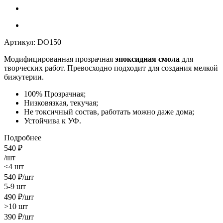
Артикул:
DO150
Модифицированная прозрачная
эпоксидная смола
для
творческих работ. Превосходно подходит для создания мелкой
бижутерии.
100% Прозрачная;
Низковязкая, текучая;
Не токсичный состав, работать можно даже дома;
Устойчива к УФ.
Подробнее
540
₽
/шт
<4 шт
540
₽
/шт
5-9 шт
490
₽
/шт
>10 шт
390
₽
/шт