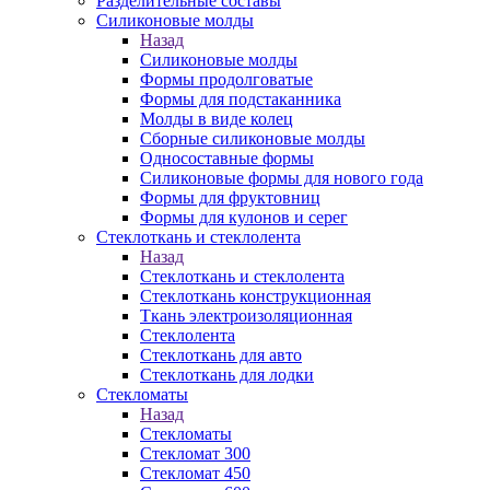
Разделительные составы
Силиконовые молды
Назад
Силиконовые молды
Формы продолговатые
Формы для подстаканника
Молды в виде колец
Сборные силиконовые молды
Односоставные формы
Силиконовые формы для нового года
Формы для фруктовниц
Формы для кулонов и серег
Стеклоткань и стеклолента
Назад
Стеклоткань и стеклолента
Стеклоткань конструкционная
Ткань электроизоляционная
Стеклолента
Стеклоткань для авто
Стеклоткань для лодки
Стекломаты
Назад
Стекломаты
Стекломат 300
Стекломат 450