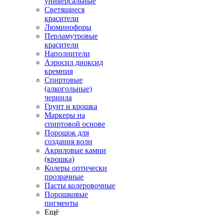
универсальные
Светящиеся
красители
Люминофоры
Перламутровые
красители
Наполнители
Аэросил диоксид
кремния
Спиртовые
(алкогольные)
чернила
Грунт и крошка
Маркеры на
спиртовой основе
Порошок для
создания волн
Акриловые камни
(крошка)
Колеры оптически
прозрачные
Пасты колеровочные
Порошковые
пигменты
Ещё