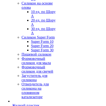
Силикон на основе
олова
10 ед. по Шору
А
20 ед. по Шору
А
30 ед. по Шору
А
Силикон Super Form
Super Form 10
Super Form 20
Super Form 30
Пищевой силикон
Формовочный
силикон для мыла
Формовочный
силикон для свечей
Загуститель для
силикона
Отвердитель для
силикона на
оловянном
катализаторе
Жидкий пластик