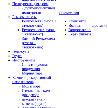
Полиуретан для форм
Двухкомпонентный
полиуретан
О компании
Ремкомплекты
Ремкомлект (смола +
Реквизиты
стеклоткань)
Возврат
Доставка
Ремкомплект (смола
Вопрос-ответ
+ стекломат)
Сертификаты
Зимний Ремкомлект
(смола +
стеклоткань)
Гелькоуты
Грунт
Инструменты
Сопутствующая
продукция
Мерная тара
Камни и декоративный
наполнитель
Мох и кора
Стеклянные камни
для декора
декоративный
камень (грунт)
Акриловые крошки