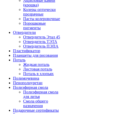
Акриловые камни
(крошка)
Колеры оптически
прозрачные
Пасты колеровочные
Порошковые
пигменты
Отвердители
Отвердитель Этал 45
Отвердитель ТЭТА
Отвердитель ПЭПА
Пластификатор
Планшеты для рисования
Поталь
Жидкая поталь
Листовая поталь
Поталь в хлопьях
Полимочевина
Пенополиуретан
Полиэфирная смола
Полиэфирная смола
для литья
Смола общего
назначения
Подарочные сертификаты