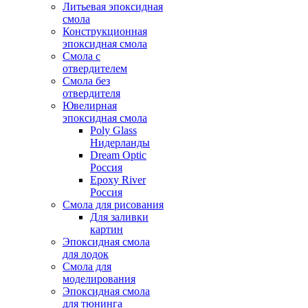
Литьевая эпоксидная
смола
Конструкционная
эпоксидная смола
Смола с
отвердителем
Смола без
отвердителя
Ювелирная
эпоксидная смола
Poly Glass
Нидерланды
Dream Optic
Россия
Epoxy River
Россия
Смола для рисования
Для заливки
картин
Эпоксидная смола
для лодок
Смола для
моделирования
Эпоксидная смола
для тюнинга