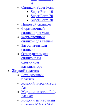
А
Силикон Super Form
Super Form 10
Super Form 20
Super Form 30
Пищевой силикон
Формовочный
силикон для мыла
Формовочный
силикон для свечей
Загуститель для
силикона
Отвердитель для
силикона на
оловянном
катализаторе
Жидкий пластик
Ротационный
пластик
Жидкий пластик Poly
Art
Жидкий пластик Poly
Art Fast
Жидкий заливочный
пластик MAX-CAST