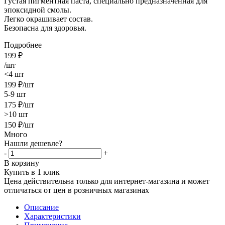
Густая пигментная паста, специально предназначенная для
эпоксидной смолы.
Легко окрашивает состав.
Безопасна для здоровья.
Подробнее
199
₽
/шт
<4 шт
199
₽
/шт
5-9 шт
175
₽
/шт
>10 шт
150
₽
/шт
Много
Нашли дешевле?
-
+
В корзину
Купить в 1 клик
Цена действительна только для интернет-магазина и может
отличаться от цен в розничных магазинах
Описание
Характеристики