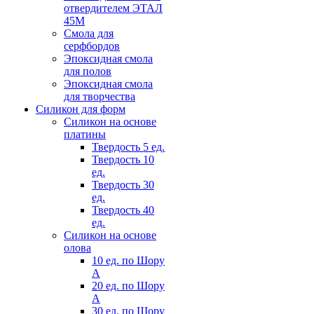
отвердителем ЭТАЛ
45М
Смола для
серфбордов
Эпоксидная смола
для полов
Эпоксидная смола
для творчества
Силикон для форм
Силикон на основе
платины
Твердость 5 ед.
Твердость 10
ед.
Твердость 30
ед.
Твердость 40
ед.
Силикон на основе
олова
10 ед. по Шору
А
20 ед. по Шору
А
30 ед. по Шору