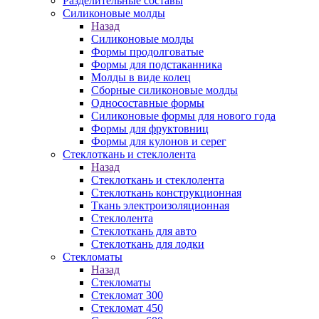
Разделительные составы
Силиконовые молды
Назад
Силиконовые молды
Формы продолговатые
Формы для подстаканника
Молды в виде колец
Сборные силиконовые молды
Односоставные формы
Силиконовые формы для нового года
Формы для фруктовниц
Формы для кулонов и серег
Стеклоткань и стеклолента
Назад
Стеклоткань и стеклолента
Стеклоткань конструкционная
Ткань электроизоляционная
Стеклолента
Стеклоткань для авто
Стеклоткань для лодки
Стекломаты
Назад
Стекломаты
Стекломат 300
Стекломат 450