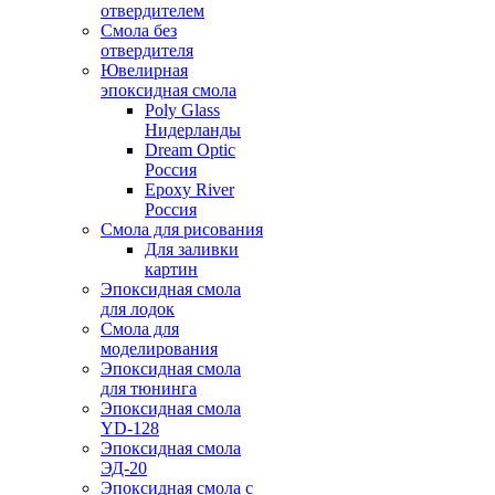
отвердителем
Смола без
отвердителя
Ювелирная
эпоксидная смола
Poly Glass
Нидерланды
Dream Optic
Россия
Epoxy River
Россия
Смола для рисования
Для заливки
картин
Эпоксидная смола
для лодок
Смола для
моделирования
Эпоксидная смола
для тюнинга
Эпоксидная смола
YD-128
Эпоксидная смола
ЭД-20
Эпоксидная смола с