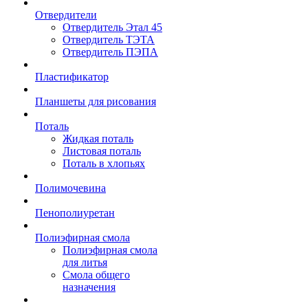
Отвердители
Отвердитель Этал 45
Отвердитель ТЭТА
Отвердитель ПЭПА
Пластификатор
Планшеты для рисования
Поталь
Жидкая поталь
Листовая поталь
Поталь в хлопьях
Полимочевина
Пенополиуретан
Полиэфирная смола
Полиэфирная смола
для литья
Смола общего
назначения