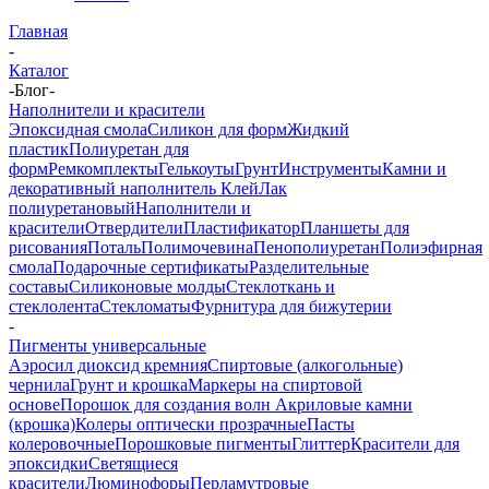
Главная
-
Каталог
-
Блог
-
Наполнители и красители
Эпоксидная смола
Силикон для форм
Жидкий
пластик
Полиуретан для
форм
Ремкомплекты
Гелькоуты
Грунт
Инструменты
Камни и
декоративный наполнитель
Клей
Лак
полиуретановый
Наполнители и
красители
Отвердители
Пластификатор
Планшеты для
рисования
Поталь
Полимочевина
Пенополиуретан
Полиэфирная
смола
Подарочные сертификаты
Разделительные
составы
Силиконовые молды
Стеклоткань и
стеклолента
Стекломаты
Фурнитура для бижутерии
-
Пигменты универсальные
Аэросил диоксид кремния
Спиртовые (алкогольные)
чернила
Грунт и крошка
Маркеры на спиртовой
основе
Порошок для создания волн
Акриловые камни
(крошка)
Колеры оптически прозрачные
Пасты
колеровочные
Порошковые пигменты
Глиттер
Красители для
эпоксидки
Светящиеся
красители
Люминофоры
Перламутровые