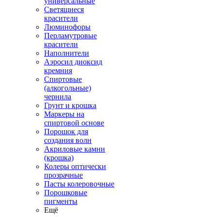
универсальные
Светящиеся
красители
Люминофоры
Перламутровые
красители
Наполнители
Аэросил диоксид
кремния
Спиртовые
(алкогольные)
чернила
Грунт и крошка
Маркеры на
спиртовой основе
Порошок для
создания волн
Акриловые камни
(крошка)
Колеры оптически
прозрачные
Пасты колеровочные
Порошковые
пигменты
Ещё