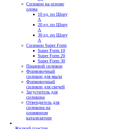
Силикон на основе
олова
10 ед. по Шору
А
20 ед. по Шору
А
30 ед. по Шору
А
Силикон Super Form
Super Form 10
Super Form 20
Super Form 30
Пищевой силикон
Формовочный
силикон для мыла
Формовочный
силикон для свечей
Загуститель для
силикона
Отвердитель для
силикона на
оловянном
катализаторе
Жидкий пластик