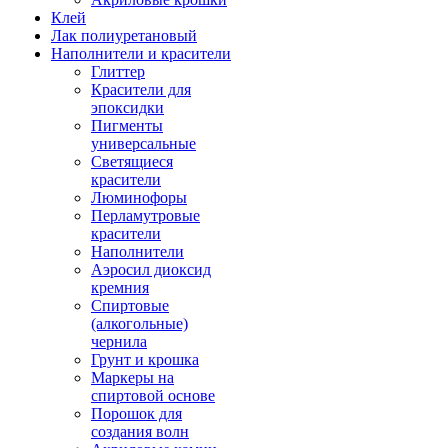
Клей
Лак полиуретановый
Наполнители и красители
Глиттер
Красители для
эпоксидки
Пигменты
универсальные
Светящиеся
красители
Люминофоры
Перламутровые
красители
Наполнители
Аэросил диоксид
кремния
Спиртовые
(алкогольные)
чернила
Грунт и крошка
Маркеры на
спиртовой основе
Порошок для
создания волн