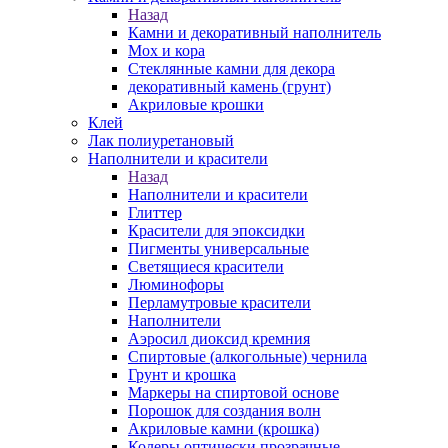
Назад
Камни и декоративный наполнитель
Мох и кора
Стеклянные камни для декора
декоративный камень (грунт)
Акриловые крошки
Клей
Лак полиуретановый
Наполнители и красители
Назад
Наполнители и красители
Глиттер
Красители для эпоксидки
Пигменты универсальные
Светящиеся красители
Люминофоры
Перламутровые красители
Наполнители
Аэросил диоксид кремния
Спиртовые (алкогольные) чернила
Грунт и крошка
Маркеры на спиртовой основе
Порошок для создания волн
Акриловые камни (крошка)
Колеры оптически прозрачные