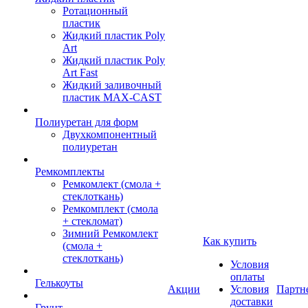
Ротационный
пластик
Жидкий пластик Poly
Art
Жидкий пластик Poly
Art Fast
Жидкий заливочный
пластик MAX-CAST
Полиуретан для форм
Двухкомпонентный
полиуретан
Ремкомплекты
Ремкомлект (смола +
стеклоткань)
Ремкомплект (смола
+ стекломат)
Зимний Ремкомлект
Как купить
(смола +
стеклоткань)
Условия
оплаты
Гелькоуты
Акции
Условия
Партн
доставки
Грунт