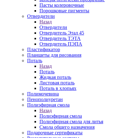
Пасты колеровочные
Порошковые пигменты
Отвердители
Назад
Отвердители
Отвердитель Этал 45
Отвердитель ТЭТА
Отвердитель ПЭПА
Пластификатор
Планшеты для рисования
Поталь
Назад
Поталь
Жидкая поталь
Листовая поталь
Поталь в хлопьях
Полимочевина
Пенополиуретан
Полиэфирная смола
Назад
Полиэфирная смола
Полиэфирная смола для литья
Смола общего назначения
Подарочные сертификаты