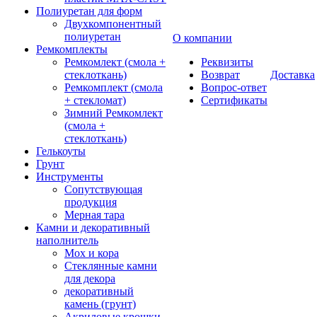
Полиуретан для форм
Двухкомпонентный
полиуретан
О компании
Ремкомплекты
Ремкомлект (смола +
Реквизиты
стеклоткань)
Возврат
Доставка
Ремкомплект (смола
Вопрос-ответ
+ стекломат)
Сертификаты
Зимний Ремкомлект
(смола +
стеклоткань)
Гелькоуты
Грунт
Инструменты
Сопутствующая
продукция
Мерная тара
Камни и декоративный
наполнитель
Мох и кора
Стеклянные камни
для декора
декоративный
камень (грунт)
Акриловые крошки