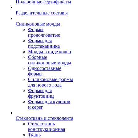
Подарочные сертификаты
Разделительные составы
Силиконовые молды
Формы
продолговатые
Формы для
подстаканника
Молды в виде колец
Сборные
силиконовые молды
Односоставные
формы
Силиконовые формы
для нового года
Формы для
фруктовниц
Формы для кулонов
и серег
Стеклоткань и стеклолента
Стеклоткань
конструкционная
Ткань